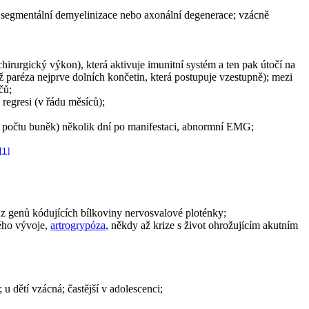
; segmentální demyelinizace nebo axonální degenerace; vzácně
chirurgický výkon), která aktivuje imunitní systém a ten pak útočí na
 až paréza nejprve dolních končetin, která postupuje vzestupně); mezi
čů;
 regresi (v řádu měsíců);
m počtu buněk) několik dní po manifestaci, abnormní EMG;
[
1
]
z genů kódujících bílkoviny nervosvalové ploténky;
kého vývoje,
artrogrypóza
, někdy až krize s život ohrožujícím akutním
u dětí vzácná; častější v adolescenci;