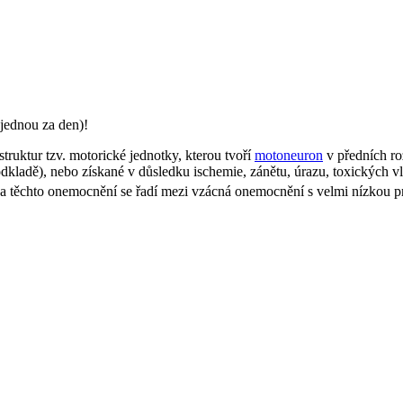
jednou za den)!
struktur tzv. motorické jednotky, kterou tvoří
motoneuron
v předních ro
podkladě), nebo získané v důsledku ischemie, zánětu, úrazu, toxických
tšina těchto onemocnění se řadí mezi vzácná onemocnění s velmi nízkou p