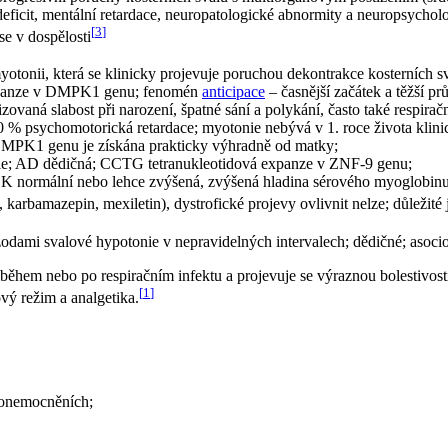
deficit, mentální retardace, neuropatologické abnormity a neuropsycho
[
3
]
se v dospělosti
otonii, která se klinicky projevuje poruchou dekontrakce kosterních sva
 expanze v DMPK1 genu; fenomén
anticipace
– časnější začátek a těžší pr
ovaná slabost při narození, špatné sání a polykání, často také respirační
% psychomotorická retardace; myotonie nebývá v 1. roce života klinick
DMPK1 genu je získána prakticky výhradně od matky;
atie; AD dědičná; CCTG tetranukleotidová expanze v ZNF-9 genu;
CK normální nebo lehce zvýšená, zvýšená hladina sérového myoglobin
n, karbamazepin, mexiletin), dystrofické projevy ovlivnit nelze; důleži
zodami svalové hypotonie v nepravidelných intervalech; dědičné; asoc
e během nebo po respiračním infektu a projevuje se výraznou bolestivost
[
1
]
vý režim a analgetika.
h onemocněních;