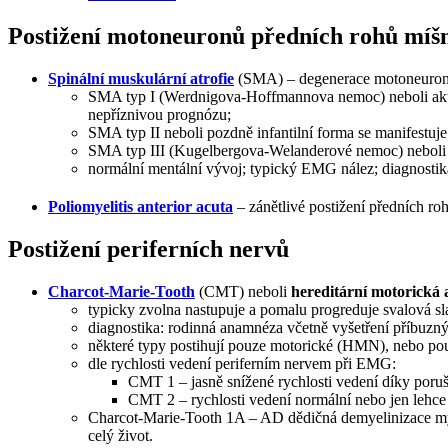
Postižení motoneuronů předních rohů míš
Spinální muskulární atrofie
(SMA) – degenerace motoneuronů
SMA typ I (Werdnigova-Hoffmannova nemoc) neboli akutní
nepříznivou prognózu;
SMA typ II neboli pozdně infantilní forma se manifestuje
SMA typ III (Kugelbergova-Welanderové nemoc) neboli ju
normální mentální vývoj; typický EMG nález; diagnosti
Poliomyelitis anterior acuta
– zánětlivé postižení předních ro
Postižení periferních nervů
Charcot-Marie-Tooth
(CMT) neboli
hereditární motorická a
typicky zvolna nastupuje a pomalu progreduje svalová slab
diagnostika: rodinná anamnéza včetně vyšetření příbuzn
některé typy postihují pouze motorické (HMN), nebo po
dle rychlosti vedení periferním nervem při EMG:
CMT 1 – jasně snížené rychlosti vedení díky poru
CMT 2 – rychlosti vedení normální nebo jen lehce 
Charcot-Marie-Tooth 1A – AD dědičná demyelinizace myel
celý život.