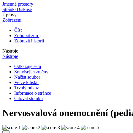
Jmenné prostory
Stránka
Diskuse
Úpravy
Zobrazení
Číst
Zobrazit zdroj
Zobrazit historii
Nástroje
Nástroje
Odkazuje sem
Související změny
Načíst soubor
Verze k tisku
Trvalý odkaz
Informace o stránce
Citovat stránku
Nervosvalová onemocnění (pedia