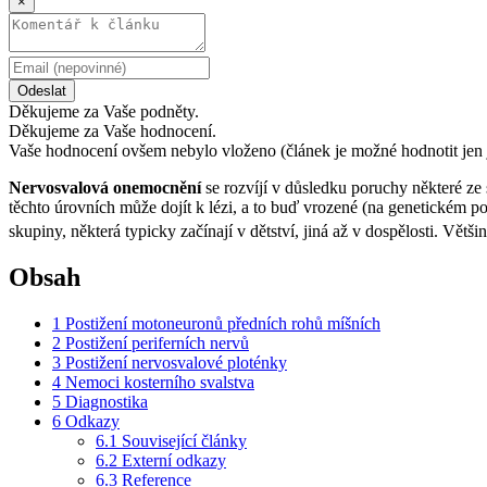
×
Odeslat
Děkujeme za Vaše podněty.
Děkujeme za Vaše hodnocení.
Vaše hodnocení ovšem nebylo vloženo (článek je možné hodnotit jen 
Nervosvalová onemocnění
se rozvíjí v důsledku poruchy některé ze 
těchto úrovních může dojít k lézi, a to buď vrozené (na genetickém 
skupiny, některá typicky začínají v dětství, jiná až v dospělosti. Vě
Obsah
1
Postižení motoneuronů předních rohů míšních
2
Postižení periferních nervů
3
Postižení nervosvalové ploténky
4
Nemoci kosterního svalstva
5
Diagnostika
6
Odkazy
6.1
Související články
6.2
Externí odkazy
6.3
Reference