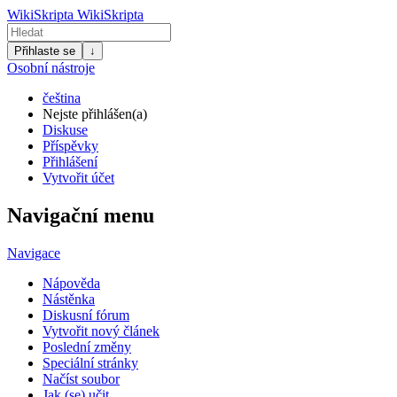
WikiSkripta
WikiSkripta
Přihlaste se
↓
Osobní nástroje
čeština
Nejste přihlášen(a)
Diskuse
Příspěvky
Přihlášení
Vytvořit účet
Navigační menu
Navigace
Nápověda
Nástěnka
Diskusní fórum
Vytvořit nový článek
Poslední změny
Speciální stránky
Načíst soubor
Jak (se) učit