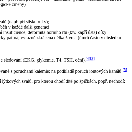
logické změny)
lů (např. při stisku ruky);
ůběh v každé další generaci
 insuficience; deformita horního rtu (tzv. kapří ústa) díky
y patrná; výrazně zkrácená délka života (úmrtí často v důsledku
u
[
4
]
[
3
]
té je sledování (EKG, glykemie, T4, TSH, oční).
[
5
]
iované s poruchami kalemie; na podkladě poruch iontových kanálů.
í lýtkových svalů, pro kterou chodí dítě po špičkách, popř. nechodí;