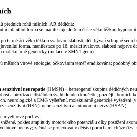
ních
 předních rohů míšních; AR dědičná;
 infantilní forma se manifestuje do 6. měsíce věku těžkou hypotonií 
 po 6. měsíci věku těžkou svalovou slabostí; děti bývají schopné sedu b
venilní forma, manifestace po 18. měsíci svalovou slabostí nejprve do
ka molekulárně geneticky (mutace v SMN1 genu).
hů míšních virové etiologie; očkováním téměř eradikována; podobný obra
 senzitivní neuropatie
(HMSN) – heterogenní skupina dědičných neurop
ost a atrofizace distálních svalů dolních končetin, později i horních k
ých, neurologické a EMG vyšetření, molekulárně genetické vyšetření (
uze senzitivní (HSN), nebo senzitivní a autonomní nervy (HSAN);
še myelinové pochvy;
snížené, pokles amplitudy motorického potenciálu díky postižení axon
inové pochvy; začíná se projevovat v dětství poruchami chůze (tzv. 