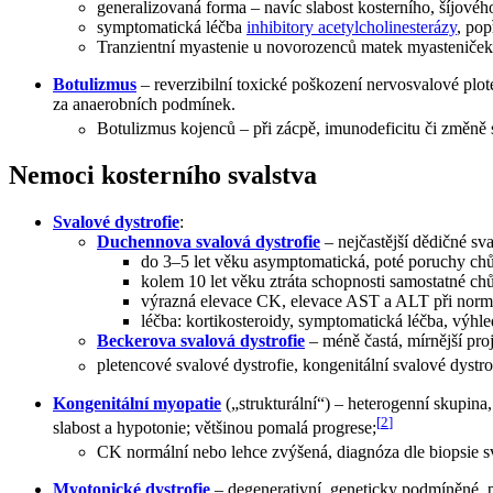
generalizovaná forma – navíc slabost kosterního, šíjovéh
symptomatická léčba
inhibitory acetylcholinesterázy
, pop
Tranzientní myastenie u novorozenců matek myasteniček 
Botulizmus
– reverzibilní toxické poškození nervosvalové pl
za anaerobních podmínek.
Botulizmus kojenců – při zácpě, imunodeficitu či změně
Nemoci kosterního svalstva
Svalové dystrofie
:
Duchennova svalová dystrofie
– nejčastější dědičné s
do 3–5 let věku asymptomatická, poté poruchy chůz
kolem 10 let věku ztráta schopnosti samostatné ch
výrazná elevace CK, elevace AST a ALT při normá
léčba: kortikosteroidy, symptomatická léčba, výhle
Beckerova svalová dystrofie
– méně častá, mírnější pro
pletencové svalové dystrofie, kongenitální svalové dystro
Kongenitální myopatie
(„strukturální“) – heterogenní skupina
[
2
]
slabost a hypotonie; většinou pomalá progrese;
CK normální nebo lehce zvýšená, diagnóza dle biopsie s
Myotonické dystrofie
– degenerativní, geneticky podmíněné, pr