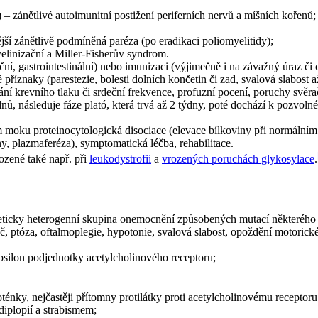
– zánětlivé autoimunitní postižení periferních nervů a míšních kořenů
ší zánětlivě podmíněná paréza (po eradikaci poliomyelitidy);
yelinizační a Miller-Fisherův syndrom.
ní, gastrointestinální) nebo imunizaci (výjimečně i na závažný úraz či 
é příznaky (parestezie, bolesti dolních končetin či zad, svalová slabost
ní krevního tlaku či srdeční frekvence, profuzní pocení, poruchy svěra
, následuje fáze plató, která trvá až 2 týdny, poté dochází k pozvolné
 moku proteinocytologická disociace (elevace bílkoviny při normální
, plazmaferéza), symptomatická léčba, rehabilitace.
ozené také např. při
leukodystrofii
a
vrozených poruchách glykosylace
.
ticky heterogenní skupina onemocnění způsobených mutací některého 
láč, ptóza, oftalmoplegie, hypotonie, svalová slabost, opoždění motoric
psilon podjednotky acetylcholinového receptoru;
ky, nejčastěji přítomny protilátky proti acetylcholinovému receptoru; 
diplopií a strabismem;