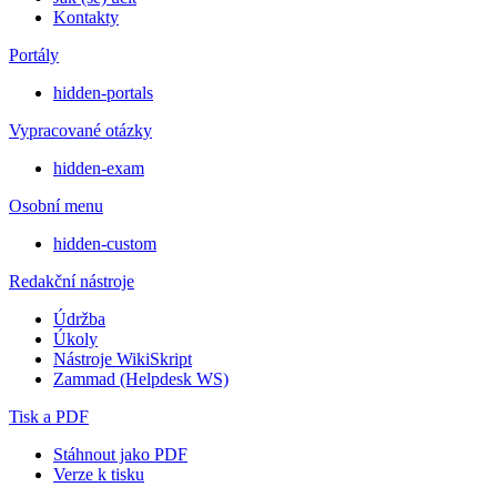
Kontakty
Portály
hidden-portals
Vypracované otázky
hidden-exam
Osobní menu
hidden-custom
Redakční nástroje
Údržba
Úkoly
Nástroje WikiSkript
Zammad (Helpdesk WS)
Tisk a PDF
Stáhnout jako PDF
Verze k tisku