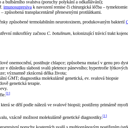
o a bulbárního svalstva (poruchy polykání a odkašlávání);
ř.
imunosupresiva
k navození remise či chirurgická léčba – tymektomie
– způsobená transplacentárně přenesenými protilátkami.
oténky způsobené termolabilním neurotoxinem, produkovaným bakterií
C
 střevní mikroflóry začnou
C. botulinum
, kolonizující trávicí trakt koj
valové onemocnění, postihuje chlapce; způsobena mutací v genu pro dy
e v důsledku slabosti svalů pletence pánevního; hypertrofie lýtkových 
ůze; významně zkrácená délka života;
lní GMT; diagnostika molekulárně genetická, ev. svalová biopsie
dově genetická terapie.
jevy.
[
1
]
fie.
, která se dělí podle nálezů ve svalové biopsii; postiženy primárně myo
[
1
]
valu, vzácně možnost molekulárně genetické diagnostiky.
ogresivní poruchy kosterních svalů s multiorgánovým postižením (srdce 