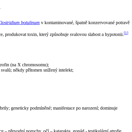
.
lostridium botulinum
v kontaminované, špatně konzervované potravě
[
1
]
ence, produkovat toxin, který způsobuje svalovou slabost a hypotonii.
strofin (na X chromosomu);
svalů; někdy přítomen snížený intelekt;
fibrily; geneticky podmíněné; manifestace po narození; dominuje
– převodní poruchy, očí – katarakta, gonád - testikulární atrofie,