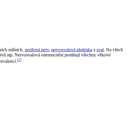
zích míšních,
periferní nerv
,
nervosvalová ploténka
a
sval
. Na všech
 vlivů atp. Nervosvalová onemocnění postihují všechny věkové
[
1
]
revalencí.