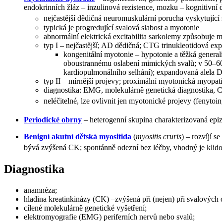
endokrinních žláz – inzulinová rezistence, mozku – kognitivní 
nejčastější dědičná neuromuskulární porucha vyskytující 
typická je progredující svalová slabost a myotonie
abnormální elektrická excitabilita sarkolemy způsobuje my
typ I – nejčastější; AD dědičná; CTG trinukleotidová
kongenitální myotonie – hypotonie a těžká generaliz
oboustrannému oslabení mimických svalů; v 50–60 
kardiopulmonálního selhání); expandovaná alela 
typ II – mírnější projevy; proximální myotonická myop
diagnostika: EMG, molekulárně genetická diagnostika, 
neléčitelné, lze ovlivnit jen myotonické projevy (fenytoi
Periodické obrny
– heterogenní skupina charakterizovaná epi
Benigní akutní dětská myositida
(
myositis cruris
) – rozvíjí s
bývá zvýšená CK; spontánně odezní bez léčby, vhodný je klido
Diagnostika
anamnéza;
hladina kreatinkinázy (CK) –zvýšená při (nejen) při svalovýc
cílené molekulárně genetické vyšetření;
elektromyografie (EMG) periferních nervů nebo svalů;