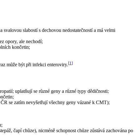
a svalovou slabostí s dechovou nedostatečností a má velmi
ez opory, ale nechodí;
lních končetin;
[
1
]
z může být při infekci enteroviry.
atií; uplatňují se různé geny a různé typy dědičnosti;
ončetin;
v ČR se zatím nevyšetřují všechny geny vázané k CMT);
u;
stepáž, čapí chůze), nicméně schopnost chůze zůstává zachována po