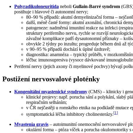
Polyradikuloneuritida
neboli
Gullain-Barré syndrom
(GBS) 
postihuje i hlavové či autonomní nervy;
80–90 % případů: akutní demyelinizační forma – nejčastěj
další, méně časté formy: akutní axonální, chronická dem
patogeneze: nadměrná imunitní reakce na infekci (respirač
struktury periferního nervu, rychle se rozvíjí neurologick
závažné komplikace patří dysautonomní příznaky – kolísá
obvykle 2 týdny po inzultu; progreduje během dnů až týdnů
v 90–95 % případů dochází k úplné úzdravě;
diagnostika: anamnéza – typický průběh, v mozkomíšním
léčba: imunosupresiva (vysoce dávkované imunoglobuliny
Periferní nervy (jejich axony či myelinové pochvy) bývají pošk
Postižení nervosvalové ploténky
Kongenitální myastenické syndromy
(CMS) – klinicky i gene
klinické projevy: např. porucha sání a polykání, slabý p
respiračním selháním;
v ČR nejčastěji u romského etnika na podkladě mutace e
[
1
]
symptomatická léčba inhibitory cholinesterázy.
Myastenia gravis
– autoimunitní onemocnění nervosvalové plotén
okulární forma – ptóza víček a porucha okulomotoriky s 