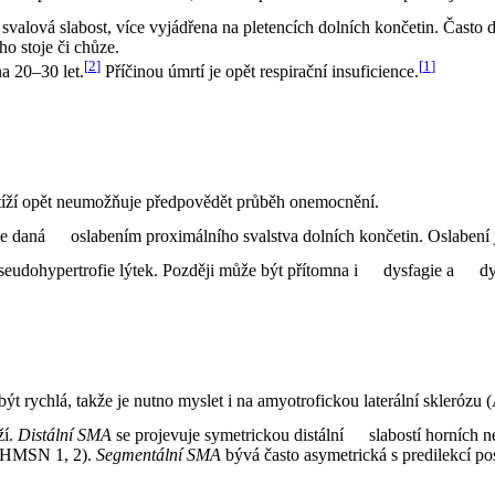
svalová slabost, více vyjádřena na pletencích dolních končetin. Často 
o stoje či chůze.
[
2
]
[
1
]
na 20–30 let.
Příčinou úmrtí je opět respirační insuficience.
tíží opět neumožňuje předpovědět průběh onemocnění.
je daná
oslabením proximálního svalstva dolních končetin. Oslabení je 
seudohypertrofie lýtek. Později může být přítomna i
dysfagie a
dy
být rychlá, takže je nutno myslet i na amyotrofickou laterální sklerózu
ží.
Distální SMA
se projevuje symetrickou distální
slabostí horních n
HMSN 1, 2).
Segmentální SMA
bývá často asymetrická s predilekcí po