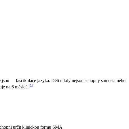
é jsou
fascikulace jazyka. Děti nikdy nejsou schopny samostatného
[
1
]
uje na 6 měsíců.
schopni určit klinickou formu SMA.