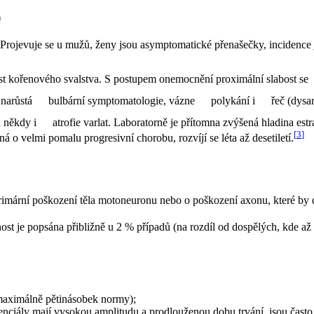
)
 Projevuje se u mužů, ženy jsou asymptomatické přenašečky, incidence
st kořenového svalstva. S postupem onemocnění proximální slabost se
 narůstá
bulbární symptomatologie, vázne
polykání i
řeč (dysa
 někdy i
atrofie varlat. Laboratorně je přítomna zvýšená hladina estr
[
3
]
ná o velmi pomalu progresivní chorobu, rozvíjí se léta až desetiletí.
rimární poškození těla motoneuronu nebo o poškození axonu, které by 
ost je popsána přibližně u 2 % případů (na rozdíl od dospělých, kde až
(maximálně pětinásobek normy);
tenciály mají vysokou amplitudu a prodlouženou dobu trvání, jsou často 