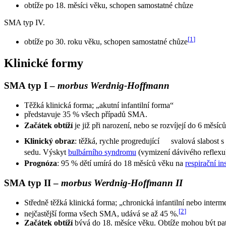
obtíže po 18. měsíci věku, schopen samostatné chůze
SMA typ IV.
[
1
]
obtíže po 30. roku věku, schopen samostatné chůze
Klinické formy
SMA typ I –
morbus Werdnig-Hoffmann
Těžká klinická forma; „akutní infantilní forma“
představuje 35 % všech případů SMA.
Začátek obtíží
je již při narození, nebo se rozvíjejí do 6 měs
Klinický obraz
: těžká, rychle progredující
svalová slabost s
sedu. Výskyt
bulbárního syndromu
(vymizení dávivého reflexu)
Prognóza
: 95 % dětí umírá do 18 měsíců věku na
respirační in
SMA typ II –
morbus Werdnig-Hoffmann II
Středně těžká klinická forma; „chronická infantilní nebo interm
[
2
]
nejčastější forma všech SMA, udává se až 45 %.
Začátek obtíží
bývá do 18. měsíce věku. Obtíže mohou být patr