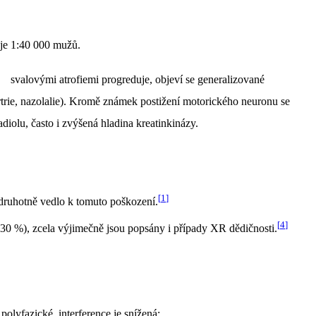
 je 1:40 000 mužů.
svalovými atrofiemi progreduje, objeví se generalizované
rtrie, nazolalie). Kromě známek postižení motorického neuronu se
adiolu, často i zvýšená hladina kreatinkinázy.
[
1
]
druhotně vedlo k tomuto poškození.
[
4
]
 30 %), zcela výjimečně jsou popsány i případy XR dědičnosti.
polyfazické, interference je snížená;