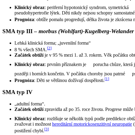
Klinický obraz
: periferní hypotonický syndrom, symetrická
pseudohypertrofie lýtek. Děti nikdy nejsou schopny samostatnéh
Prognóza
: obtíže pomalu progredují, délka života je zkrácena 
SMA typ III –
morbus (Wohlfart)-Kugelberg-Welander
Lehká klinická forma; „juvenilní forma“
[
2
]
8 % všech SMA.
Začátek obtíží
je v 95 % mezi 1. až 3. rokem. Věk počátku ob
Klinický obraz
: prvním příznakem je
porucha chůze, která 
později i horních končetin. V počátku choroby jsou patrné
p
[
1
]
Prognóza
: Děti se většinou dožívají dospělosti.
SMA typ IV
„adultní forma“.
Začátek obtíží
zpravidla až po 35. roce života. Progrese může 
Klinický obraz
: rozlišuje se několik typů podle predilekce obtí
zvažovat i možnost
hereditární motorickosenzitivní neuropatie
(
[
3
]
postižení chybí.