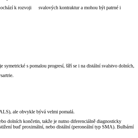
dochází k rozvoji
svalových kontraktur a mohou být patrné i
symetrické s pomalou progresí, šíří se i na distální svalstvo dolních,
sartrie.
 (ALS), ale obvykle bývá velmi pomalá.
ebo dolních končetin, takže je nutno diferenciálně diagnosticky
stižení buď proximální, nebo distální (peroneální typ SMA). Bulbární