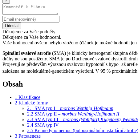
×
Odeslat
Děkujeme za Vaše podněty.
Děkujeme za Vaše hodnocení.
Vaše hodnocení ovšem nebylo vloženo (článek je možné hodnotit jen 
Spinální svalové atrofie
(SMA) je klinicky heterogenní skupina dědičn
dráhy nejsou postiženy. SMA je po Duchenově svalové dystrofii druhé 
Projevují se především výraznou svalovou hypotonií s hypo- až arefle
založena na molekulárně-genetickém vyšetření. V 95 % proximálních
Obsah
1
Klasifikace
2
Klinické formy
2.1
SMA typ I –
morbus Werdnig-Hoffmann
2.2
SMA typ II –
morbus Werdnig-Hoffmann II
2.3
SMA typ III –
morbus (Wohlfart)-Kugelberg-Weland
2.4
SMA typ IV
2.5
Kennedyho nemoc (bulbospinální muskulární atrofie
3
Patogeneze