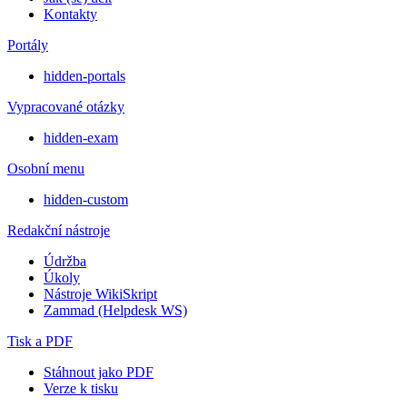
Kontakty
Portály
hidden-portals
Vypracované otázky
hidden-exam
Osobní menu
hidden-custom
Redakční nástroje
Údržba
Úkoly
Nástroje WikiSkript
Zammad (Helpdesk WS)
Tisk a PDF
Stáhnout jako PDF
Verze k tisku