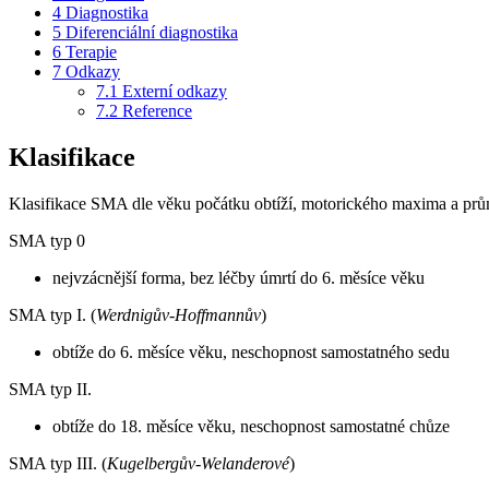
4
Diagnostika
5
Diferenciální diagnostika
6
Terapie
7
Odkazy
7.1
Externí odkazy
7.2
Reference
Klasifikace
Klasifikace SMA dle věku počátku obtíží, motorického maxima a prů
SMA typ 0
nejvzácnější forma, bez léčby úmrtí do 6. měsíce věku
SMA typ I. (
Werdnigův-Hoffmannův
)
obtíže do 6. měsíce věku, neschopnost samostatného sedu
SMA typ II.
obtíže do 18. měsíce věku, neschopnost samostatné chůze
SMA typ III. (
Kugelbergův-Welanderové
)