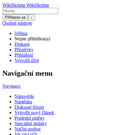
WikiSkripta
WikiSkripta
Přihlaste se
↓
Osobní nástroje
čeština
Nejste přihlášen(a)
Diskuse
Příspěvky
Přihlášení
Vytvořit účet
Navigační menu
Navigace
Nápověda
Nástěnka
Diskusní fórum
Vytvořit nový článek
Poslední změny
Speciální stránky
Načíst soubor
Jak (se) učit