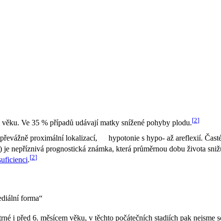
[
2
]
íců věku. Ve 35 % případů udávají matky snížené pohyby plodu.
 převážně proximální lokalizací,
hypotonie s hypo- až areflexií. Čast
 je nepříznivá prognostická známka, která průměrnou dobu života sniž
[
2
]
suficienci
.
ediální forma“
né i před 6. měsícem věku, v těchto počátečních stadiích pak nejsme 