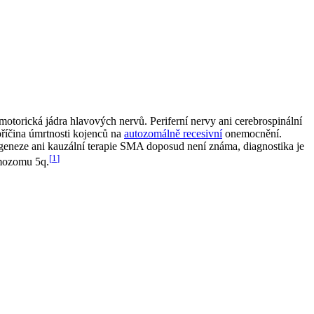
motorická jádra hlavových nervů. Periferní nervy ani cerebrospinální
příčina úmrtnosti kojenců na
autozomálně recesivní
onemocnění.
togeneze ani kauzální terapie SMA doposud není známa, diagnostika je
[
1
]
mozomu 5q.