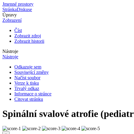
Jmenné prostory
Stránka
Diskuse
Úpravy
Zobrazení
Číst
Zobrazit zdroj
Zobrazit historii
Nástroje
Nástroje
Odkazuje sem
Související změny
Načíst soubor
Verze k tisku
Trvalý odkaz
Informace o stránce
Citovat stránku
Spinální svalové atrofie (pediatr