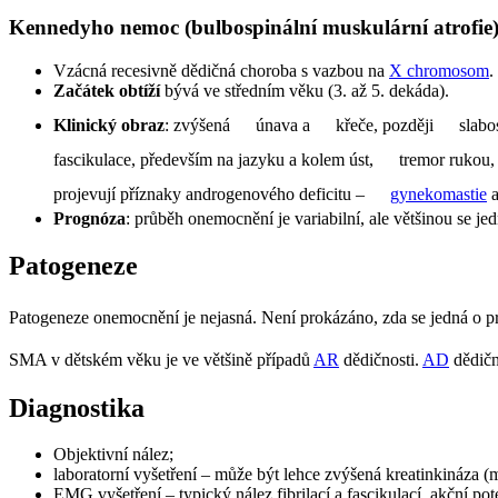
Kennedyho nemoc (bulbospinální muskulární atrofie
Vzácná recesivně dědičná choroba s vazbou na
X chromosom
.
Začátek obtíží
bývá ve středním věku (3. až 5. dekáda).
Klinický obraz
: zvýšená
únava a
křeče, později
slabo
fascikulace, především na jazyku a kolem úst,
tremor rukou,
projevují příznaky androgenového deficitu –
gynekomastie
a
Prognóza
: průběh onemocnění je variabilní, ale většinou se jed
Patogeneze
Patogeneze onemocnění je nejasná. Není prokázáno, zda se jedná o p
SMA v dětském věku je ve většině případů
AR
dědičnosti.
AD
dědičn
Diagnostika
Objektivní nález;
laboratorní vyšetření – může být lehce zvýšená kreatinkináza 
EMG vyšetření – typický nález fibrilací a fascikulací, akční po