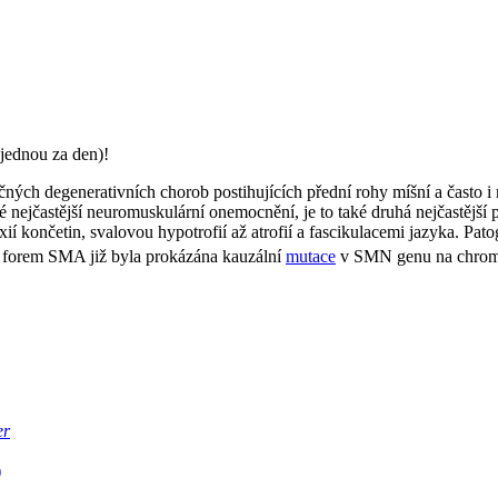
jednou za den)!
ých degenerativních chorob postihujících přední rohy míšní a často i 
nejčastější neuromuskulární onemocnění, je to také druhá nejčastější 
xií končetin, svalovou hypotrofií až atrofií a fascikulacemi jazyka. Pa
 forem SMA již byla prokázána kauzální
mutace
v SMN genu na chro
er
)