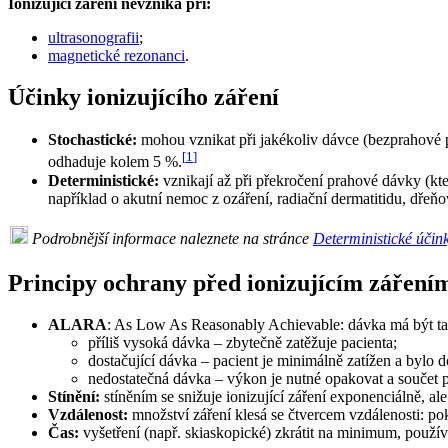
Ionizující záření nevzniká při:
ultrasonografii
;
magnetické rezonanci
.
Účinky ionizujícího záření
Stochastické:
mohou vznikat při jakékoliv dávce (bezprahové
[
1
]
odhaduje kolem 5 %.
Deterministické:
vznikají až při překročení prahové dávky (kte
například o akutní nemoc z ozáření, radiační dermatitidu, dřeň
Podrobnější informace naleznete na stránce
Deterministické účink
Principy ochrany před ionizujícím záření
ALARA
: As Low As Reasonably Achievable: dávka má být tak
příliš vysoká dávka – zbytečně zatěžuje pacienta;
dostačující dávka – pacient je minimálně zatížen a bylo 
nedostatečná dávka – výkon je nutné opakovat a součet 
Stínění:
stíněním se snižuje ionizující záření exponenciálně, ale
Vzdálenost:
množství záření klesá se čtvercem vzdálenosti: pok
Čas:
vyšetření (např. skiaskopické) zkrátit na minimum, používa