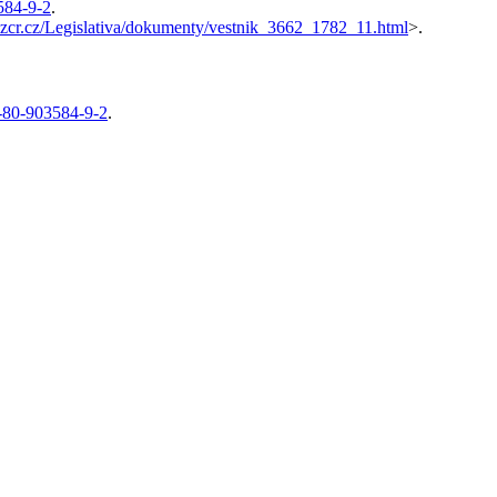
584-9-2
.
zcr.cz/Legislativa/dokumenty/vestnik_3662_1782_11.html
>.
80-903584-9-2
.