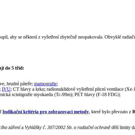
dstoupil, aby se některá z vyšetření zbytečně neopakovala. Obvyklé rad
í do 5 tříd:
ve, hrudní páteře;
mamografie
;
;
IVU
; CT hlavy a krku; radionuklidové vyšetření plicní ventilace (Xe-13
mická scintigrafie myokardu (Tc-99m); PET hlavy (F-18 FDG);
od
Indikační kritéria pro zobrazovací metody
, které bylo převzato z
R
cího záření
a
Vyhlášky č. 307/2002 Sb. o radiační ochraně
dělí limity d