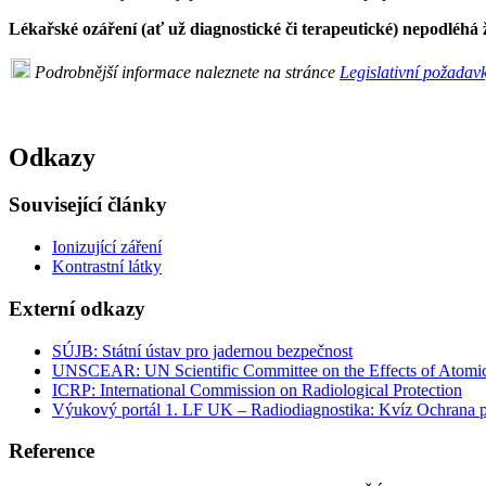
Lékařské ozáření (ať už diagnostické či terapeutické) nepodléh
Podrobnější informace naleznete na stránce
Legislativní požadavk
Odkazy
Související články
Ionizující záření
Kontrastní látky
Externí odkazy
SÚJB: Státní ústav pro jadernou bezpečnost
UNSCEAR: UN Scientific Committee on the Effects of Atomic
ICRP: International Commission on Radiological Protection
Výukový portál 1. LF UK – Radiodiagnostika: Kvíz Ochrana pře
Reference