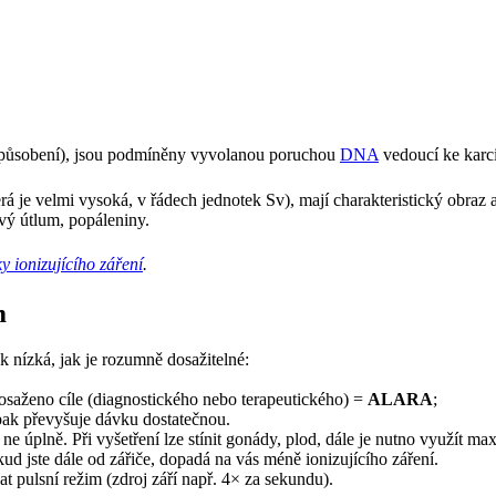
 působení), jsou podmíněny vyvolanou poruchou
DNA
vedoucí ke karci
rá je velmi vysoká, v řádech jednotek Sv), mají charakteristický obraz 
ový útlum, popáleniny.
y ionizujícího záření
.
m
 nízká, jak je rozumně dosažitelné:
dosaženo cíle (diagnostického nebo terapeutického) =
ALARA
;
pak převyšuje dávku dostatečnou.
 ne úplně. Při vyšetření lze stínit gonády, plod, dále je nutno využít m
ud jste dále od zářiče, dopadá na vás méně ionizujícího záření.
t pulsní režim (zdroj září např. 4× za sekundu).