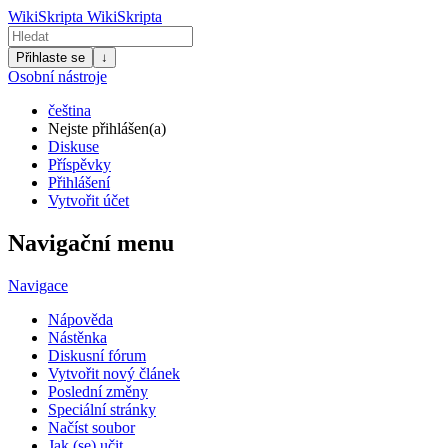
WikiSkripta
WikiSkripta
Přihlaste se
↓
Osobní nástroje
čeština
Nejste přihlášen(a)
Diskuse
Příspěvky
Přihlášení
Vytvořit účet
Navigační menu
Navigace
Nápověda
Nástěnka
Diskusní fórum
Vytvořit nový článek
Poslední změny
Speciální stránky
Načíst soubor
Jak (se) učit