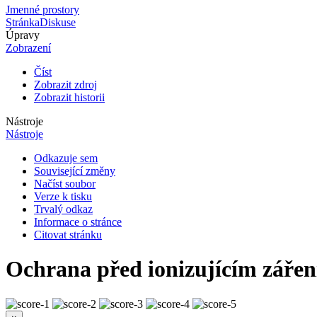
Jmenné prostory
Stránka
Diskuse
Úpravy
Zobrazení
Číst
Zobrazit zdroj
Zobrazit historii
Nástroje
Nástroje
Odkazuje sem
Související změny
Načíst soubor
Verze k tisku
Trvalý odkaz
Informace o stránce
Citovat stránku
Ochrana před ionizujícím záře