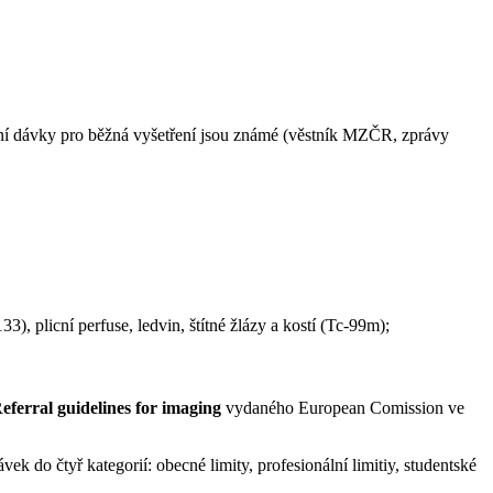
iační dávky pro běžná vyšetření jsou známé (věstník MZČR, zprávy
3), plicní perfuse, ledvin, štítné žlázy a kostí (Tc-99m);
eferral guidelines for imaging
vydaného European Comission ve
ávek do čtyř kategorií: obecné limity, profesionální limitiy, studentské