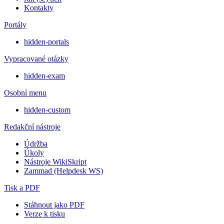
Kontakty
Portály
hidden-portals
Vypracované otázky
hidden-exam
Osobní menu
hidden-custom
Redakční nástroje
Údržba
Úkoly
Nástroje WikiSkript
Zammad (Helpdesk WS)
Tisk a PDF
Stáhnout jako PDF
Verze k tisku