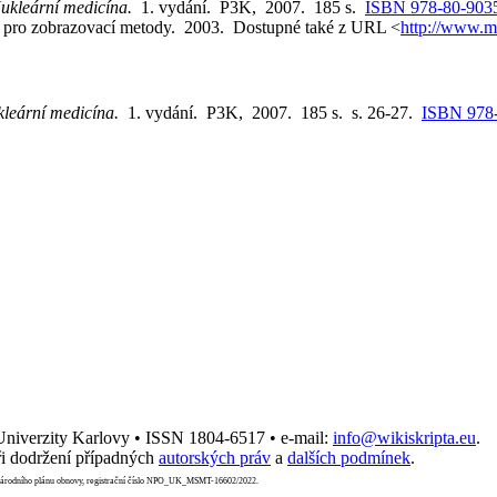
ukleární medicína.
1. vydání. P3K, 2007. 185 s.
ISBN 978-80-903
a pro zobrazovací metody. 2003. Dostupné také z URL <
http://www.m
leární medicína.
1. vydání. P3K, 2007. 185 s. s. 26-27.
ISBN 978-
 Univerzity Karlovy • ISSN 1804-6517 • e-mail:
info@wikiskripta.eu
.
i dodržení případných
autorských práv
a
dalších podmínek
.
Národního plánu obnovy, registrační číslo NPO_UK_MSMT-16602/2022.