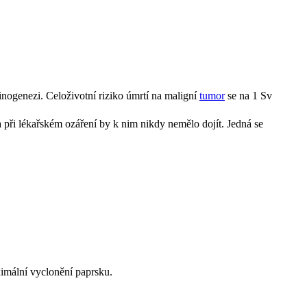
nogenezi. Celoživotní riziko úmrtí na maligní
tumor
se na 1 Sv
a při lékařském ozáření by k nim nikdy nemělo dojít. Jedná se
aximální vyclonění paprsku.