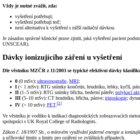
Vždy je nutné zvážit, zda:
vyšetření potřebuji;
vyšetření potřebuji teď;
není alternativa k vyšetření s nižší radiační dávkou.
Je zásadou správné klinické praxe zjistit, jaká vyšetření pacient po
UNSCEAR).
Dávky ionizujícího záření u vyšetření
Dle věstníku MZČR z 11/2003 se typické efektivní dávky klasifikuj
0
(0 mSv):
ultrasonografie
,
MRI
;
I
(< 1 mSv): RTG snímky končetin, hrudníku, lebky, kyčlí, pán
II
(1–5 mSv): RTG snímky břicha, bederní páteře;
polykací akt
III
(5–10 mSv): CT hrudníku, břicha, pánve;
irigoskopie
; dyna
[
2
]
IV
(> 10 mSv):
PET
.
Ve věstníku je vodítko k indikaci diagnostických zobrazovacích met
spolupráci s UK Royal College of Radiologists.
Zákon č. 18/1997 Sb., o mírovém využívání jaderné energie a ionizují
a učňovské limity a limity pro ozáření ve zvláštních případech.