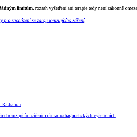
á žádným limitům
, rozsah vyšetření ani terapie tedy není zákonně omez
y pro zacházení se zdroji ionizujícího záření
.
 Radiation
d ionizujícím zářením při radiodiagnostických vyšetřeních