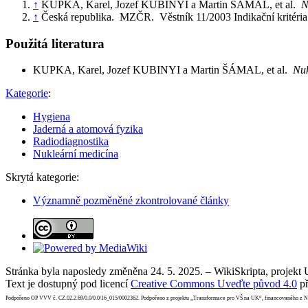
↑
KUPKA, Karel, Jozef KUBINYI a Martin ŠÁMAL, et al.
N
↑
Česká republika. MZČR. Věstník 11/2003 Indikační kritéri
Použitá literatura
KUPKA, Karel, Jozef KUBINYI a Martin ŠÁMAL, et al.
Nuk
Kategorie
:
Hygiena
Jaderná a atomová fyzika
Radiodiagnostika
Nukleární medicína
Skrytá kategorie:
Významně pozměněné zkontrolované články
Stránka byla naposledy změněna 24. 5. 2025. – WikiSkripta, projekt
Text je dostupný pod licencí
Creative Commons Uveďte původ 4.0
př
Podpořeno OP VVV č. CZ.02.2.69/0.0/0.0/16_015/0002362. Podpořeno z projektu „Transformace pro VŠ na UK“, financovaného z 