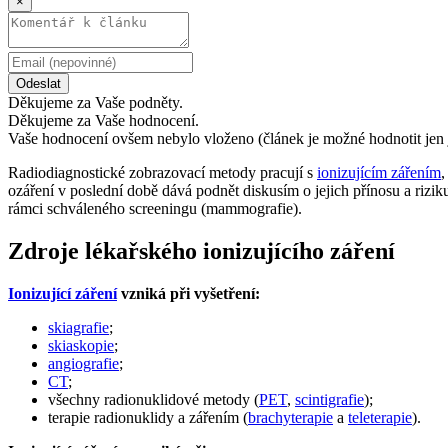
×
Odeslat
Děkujeme za Vaše podněty.
Děkujeme za Vaše hodnocení.
Vaše hodnocení ovšem nebylo vloženo (článek je možné hodnotit jen 
Radiodiagnostické zobrazovací metody pracují s
ionizujícím zářením
,
ozáření v poslední době dává podnět diskusím o jejich přínosu a riz
rámci schváleného screeningu (mammografie).
Zdroje lékařského ionizujícího záření
Ionizující záření
vzniká při vyšetření:
skiagrafie
;
skiaskopie
;
angiografie
;
CT
;
všechny radionuklidové metody (
PET
,
scintigrafie
);
terapie radionuklidy a zářením (
brachyterapie
a
teleterapie
).