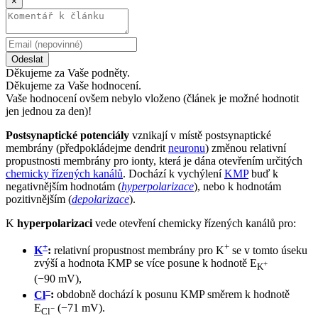
×
Odeslat
Děkujeme za Vaše podněty.
Děkujeme za Vaše hodnocení.
Vaše hodnocení ovšem nebylo vloženo (článek je možné hodnotit
jen jednou za den)!
Postsynaptické potenciály
vznikají v místě postsynaptické
membrány (předpokládejme dendrit
neuronu
) změnou relativní
propustnosti membrány pro ionty, která je dána otevřením určitých
chemicky řízených kanálů
. Dochází k vychýlení
KMP
buď k
negativnějším hodnotám (
hyperpolarizace
), nebo k hodnotám
pozitivnějším (
depolarizace
).
K
hyperpolarizaci
vede otevření chemicky řízených kanálů pro:
+
+
K
:
relativní propustnost membrány pro K
se v tomto úseku
zvýší a hodnota KMP se více posune k hodnotě E
+
K
(−90 mV),
−
Cl
:
obdobně dochází k posunu KMP směrem k hodnotě
E
(−71 mV).
−
Cl