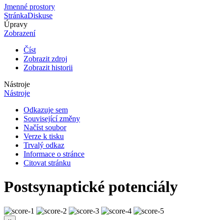
Jmenné prostory
Stránka
Diskuse
Úpravy
Zobrazení
Číst
Zobrazit zdroj
Zobrazit historii
Nástroje
Nástroje
Odkazuje sem
Související změny
Načíst soubor
Verze k tisku
Trvalý odkaz
Informace o stránce
Citovat stránku
Postsynaptické potenciály