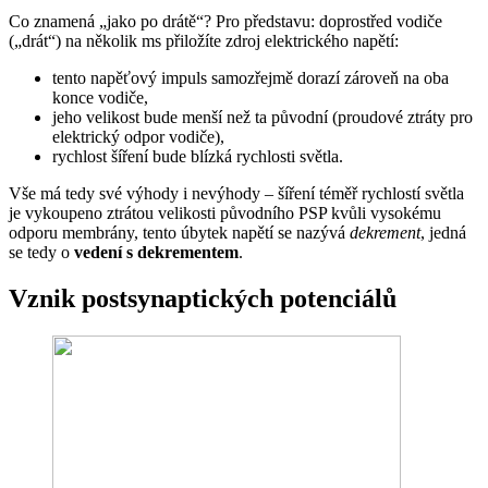
Co znamená „jako po drátě“? Pro představu: doprostřed vodiče
(„drát“) na několik ms přiložíte zdroj elektrického napětí:
tento napěťový impuls samozřejmě dorazí zároveň na oba
konce vodiče,
jeho velikost bude menší než ta původní (proudové ztráty pro
elektrický odpor vodiče),
rychlost šíření bude blízká rychlosti světla.
Vše má tedy své výhody i nevýhody – šíření téměř rychlostí světla
je vykoupeno ztrátou velikosti původního PSP kvůli vysokému
odporu membrány, tento úbytek napětí se nazývá
dekrement
, jedná
se tedy o
vedení s dekrementem
.
Vznik postsynaptických potenciálů