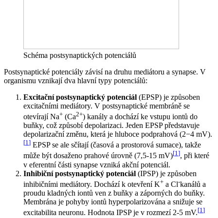
Schéma postsynaptických potenciálů
Postsynaptické potenciály závisí na druhu mediátoru a synapse. V
organismu vznikají dva hlavní typy potenciálů:
Excitační postsynaptický potenciál
(EPSP) je způsoben
excitačními mediátory. V postsynaptické membráně se
+
2+
otevírají Na
(Ca
) kanály a dochází ke vstupu iontů do
buňky, což způsobí depolarizaci. Jeden EPSP představuje
depolarizační změnu, která je hluboce podprahová (2−4 mV).
[
1
]
EPSP se ale sčítají (časová a prostorová sumace), takže
[
1
]
může být dosaženo prahové úrovně (7,5-15 mV)
, při které
v eferentní části synapse vzniká akční potenciál.
Inhibiční postsynaptický potenciál
(IPSP) je způsoben
+
-
inhibičními mediátory. Dochází k otevření K
a Cl
kanálů a
proudu kladných iontů ven z buňky a záporných do buňky.
Membrána je pohyby iontů hyperpolarizována a snižuje se
[
1
]
excitabilita neuronu. Hodnota IPSP je v rozmezí 2-5 mV.