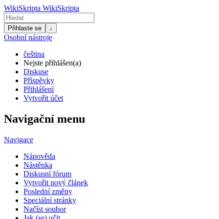
WikiSkripta
WikiSkripta
Přihlaste se
↓
Osobní nástroje
čeština
Nejste přihlášen(a)
Diskuse
Příspěvky
Přihlášení
Vytvořit účet
Navigační menu
Navigace
Nápověda
Nástěnka
Diskusní fórum
Vytvořit nový článek
Poslední změny
Speciální stránky
Načíst soubor
Jak (se) učit