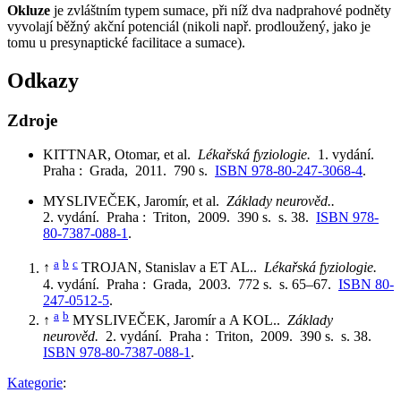
Okluze
je zvláštním typem sumace, při níž dva nadprahové podněty
vyvolají běžný akční potenciál (nikoli např. prodloužený, jako je
tomu u presynaptické facilitace a sumace).
Odkazy
Zdroje
KITTNAR, Otomar, et al.
Lékařská fyziologie.
1. vydání.
Praha : Grada, 2011. 790 s.
ISBN 978-80-247-3068-4
.
MYSLIVEČEK, Jaromír, et al.
Základy neurověd..
2. vydání. Praha : Triton, 2009. 390 s. s. 38.
ISBN 978-
80-7387-088-1
.
a
b
c
↑
TROJAN, Stanislav a ET AL..
Lékařská fyziologie.
4. vydání. Praha : Grada, 2003. 772 s. s. 65–67.
ISBN 80-
247-0512-5
.
a
b
↑
MYSLIVEČEK, Jaromír a A KOL..
Základy
neurověd.
2. vydání. Praha : Triton, 2009. 390 s. s. 38.
ISBN 978-80-7387-088-1
.
Kategorie
: