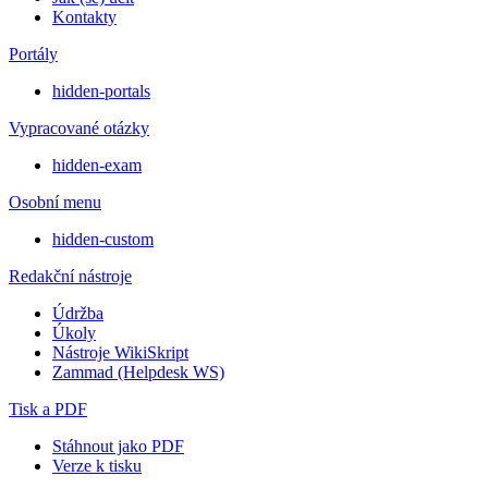
Kontakty
Portály
hidden-portals
Vypracované otázky
hidden-exam
Osobní menu
hidden-custom
Redakční nástroje
Údržba
Úkoly
Nástroje WikiSkript
Zammad (Helpdesk WS)
Tisk a PDF
Stáhnout jako PDF
Verze k tisku