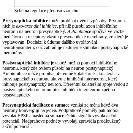
Schéma regulace přenosu vzruchu
Presynaptická inhibice
může probíhat dvěma způsoby. Prvním z
nich je
axo-axonální inhibice
, při níž působí axon inhibičního
neuronu na neuron presynaptický.
Autoinhibice
spočívá ve vazbě
mediátoru na receptory vlastní presynaptické membrány, ze které je
vyplavován. Dochází k útlumu dalšího uvolňování
neurotransmiteru, což zabraňuje nadměrné stimulaci postsynaptické
membrány.
Postsynaptická inhibice
je taktéž možná pomocí inhibičního
neuronu, který zde ovšem působí na neuron postsynaptický.
Autoinhibice může probíhat aferentně kolatelárně - kolaterála z
presynaptického neuronu aktivuje inhibiční interneuron, který
inhibuje postsynaptický neuron. Eferentní kolaterální spoje vedou z
postsynaptického neuronu přes inhibiční interneuron zpět na
postsynaptický.
Presynaptická facilitace a sumace
vzniká zejména když dva
neurony konvergují na jeden. Podprahové podněty pak mohou
vyvolat EPSP a následná sumace těchto signálů vyvolá akční
potenciál. Nadprahové podněty vyvolají zpravidla prodloužený
akční potenciál.