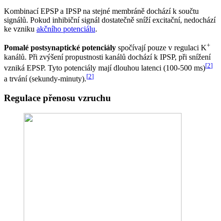
Kombinací EPSP a IPSP na stejné membráně dochází k součtu
signálů. Pokud inhibiční signál dostatečně sníží excitační, nedochází
ke vzniku
akčního potenciálu
.
+
Pomalé postsynaptické potenciály
spočívají pouze v regulaci K
kanálů. Při zvýšení propustnosti kanálů dochází k IPSP, při snížení
[
2
]
vzniká EPSP. Tyto potenciály mají dlouhou latenci (100-500 ms)
[
2
]
a trvání (sekundy-minuty).
Regulace přenosu vzruchu