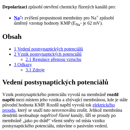
Depolarizaci
způsobí otevření chemicky řízených kanálů pro:
+
+
Na
:
zvýšení propustnosti membrány pro Na
způsobí
úměrný vzestup hodnoty KMP (E
je 62 mV).
+
Na
Obsah
1
Vedení postsynaptických potenciálů
2
Vznik postsynaptických potenciálů
2.1
Regulace přenosu vzruchu
3
Odkazy
3.1
Zdroje
Vedení postsynaptických potenciálů
Vznik postsynaptického potenciálu vyvolá na membráně
rozdíl
napětí
mezi místem jeho vzniku a zbývající membránou, kde je stále
původní hodnota KMP. Rozdíl napětí vyvolá tok
elektrického
proudu
, který se snaží tuto nerovnováhu zrušit. Jelikož membrána
dendritů neobsahuje
napěťově řízené kanály
, šíří se proudy po
membráně „jako po drátě“ všemi směry od místa vzniku
postsynaptického potenciálu, mluvíme o pasivním vedení.