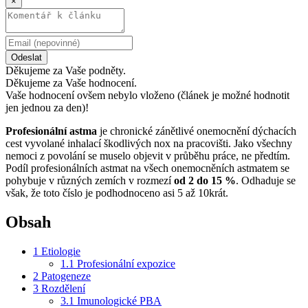
×
Odeslat
Děkujeme za Vaše podněty.
Děkujeme za Vaše hodnocení.
Vaše hodnocení ovšem nebylo vloženo (článek je možné hodnotit
jen jednou za den)!
Profesionální astma
je chronické zánětlivé onemocnění dýchacích
cest vyvolané inhalací škodlivých nox na pracovišti. Jako všechny
nemoci z povolání se muselo objevit v průběhu práce, ne předtím.
Podíl profesionálních astmat na všech onemocněních astmatem se
pohybuje v různých zemích v rozmezí
od 2 do 15 %
. Odhaduje se
však, že toto číslo je podhodnoceno asi 5 až 10krát.
Obsah
1
Etiologie
1.1
Profesionální expozice
2
Patogeneze
3
Rozdělení
3.1
Imunologické PBA