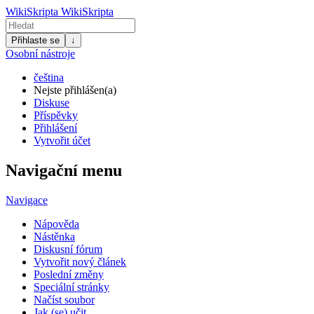
WikiSkripta
WikiSkripta
Přihlaste se
↓
Osobní nástroje
čeština
Nejste přihlášen(a)
Diskuse
Příspěvky
Přihlášení
Vytvořit účet
Navigační menu
Navigace
Nápověda
Nástěnka
Diskusní fórum
Vytvořit nový článek
Poslední změny
Speciální stránky
Načíst soubor
Jak (se) učit