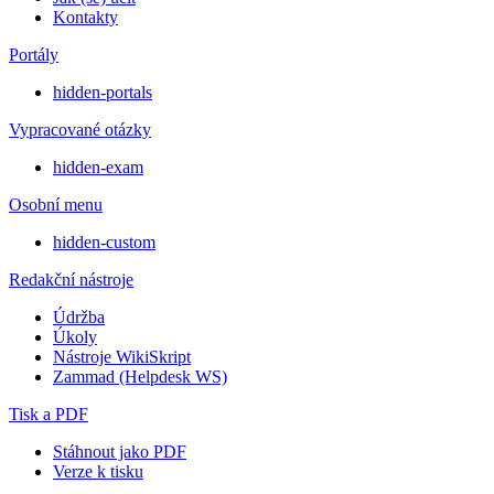
Kontakty
Portály
hidden-portals
Vypracované otázky
hidden-exam
Osobní menu
hidden-custom
Redakční nástroje
Údržba
Úkoly
Nástroje WikiSkript
Zammad (Helpdesk WS)
Tisk a PDF
Stáhnout jako PDF
Verze k tisku