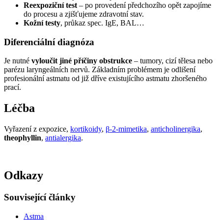
Reexpoziční test
– po provedení předchozího opět zapojíme
do procesu a zjišťujeme zdravotní stav.
Kožní testy
, průkaz spec. IgE, BAL…
Diferenciální diagnóza
Je nutné
vyloučit jiné příčiny obstrukce
– tumory, cizí tělesa nebo
parézu laryngeálních nervů. Základním problémem je odlišení
profesionální astmatu od již dříve existujícího astmatu zhoršeného
prací.
Léčba
Vyřazení z expozice,
kortikoidy
,
β-2-mimetika
,
anticholinergika
,
theophyllin
,
antialergika
.
Odkazy
Související články
Astma