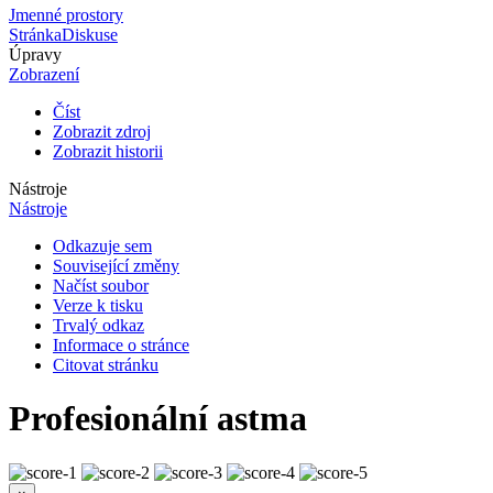
Jmenné prostory
Stránka
Diskuse
Úpravy
Zobrazení
Číst
Zobrazit zdroj
Zobrazit historii
Nástroje
Nástroje
Odkazuje sem
Související změny
Načíst soubor
Verze k tisku
Trvalý odkaz
Informace o stránce
Citovat stránku
Profesionální astma