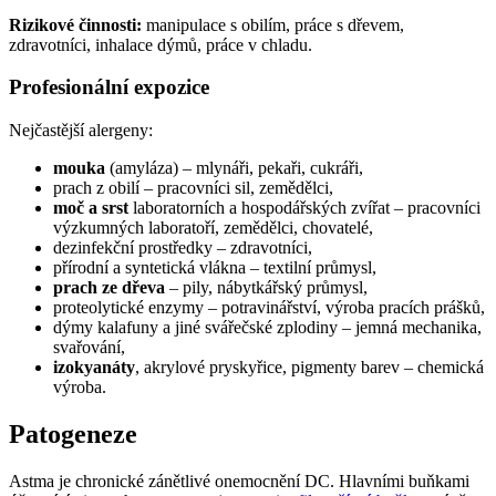
Rizikové činnosti:
manipulace s obilím, práce s dřevem,
zdravotníci, inhalace dýmů, práce v chladu.
Profesionální expozice
Nejčastější alergeny:
mouka
(amyláza) – mlynáři, pekaři, cukráři,
prach z obilí – pracovníci sil, zemědělci,
moč a srst
laboratorních a hospodářských zvířat – pracovníci
výzkumných laboratoří, zemědělci, chovatelé,
dezinfekční prostředky – zdravotníci,
přírodní a syntetická vlákna – textilní průmysl,
prach ze dřeva
– pily, nábytkářský průmysl,
proteolytické enzymy – potravinářství, výroba pracích prášků,
dýmy kalafuny a jiné svářečské zplodiny – jemná mechanika,
svařování,
izokyanáty
, akrylové pryskyřice, pigmenty barev – chemická
výroba.
Patogeneze
Astma je chronické zánětlivé onemocnění DC. Hlavními buňkami