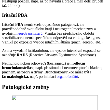
Nastupují později, např. až po návratu z práce a mají delší průběh
(až 24 hod).
Iritační PBA
Iritační PBA
nemá zcela objasněnou patogenezi, ale
pravděpodobně svou úlohu hrají i neurogenní mechanizmy a
uvolnění
neurotransmiterů
. Vzniká bez předchozího období
senzibilizace a nemá specifickou odpověď na etiologické agens.
Vzniká po expozici vysoce iritačním látkám (prach, aerosol, atd.).
Astma vyvolané krátkodobou, ale vysoce intenzivní expozicí se
označuje
RADS
(Reactive Airways Dysfunction Syndrome).
Neimunologickou odpověďí (bez zánětu) je i
reflexní
bronchokonstrikce
, např. při stimulaci neuroreceptorů chladem,
prachem, aerosoly a dýmy. Bronchokonstrikce může být i
farmakologická
, např. po inhalaci
organofosfátů
.
Patologické změny