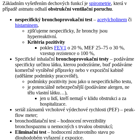
Základním vyšetřením dechových funkcí je
spirometrie
, která v
případě astmatu odhalí
obstrukční ventilační poruchu
.
nespecifický bronchoprovokační test
–
acetylcholinem
či
histaminem
,
zjišťujeme nespecificky, že bronchy jsou
hyperreaktivní.
Kritéria pozitivity
pokles
FEV1
o 20 %, MEF 25–75 o 30 %,
vzestup rezistence o 100 %,
Specifické inhalační
bronchoprovokační testy
– podáváme
specificky určitou látku, kterou podezíráme, buď podáváme
komerčně vyráběné přípravky nebo v expoziční kabině
(uděláme podmínky pracoviště),
podmínky pozitivity jsou jako u nespecifického testu,
je potenciálně nebezpečnější (podáváme alergen, ne
tělu vlastní látku…),
jen u lidí, kteří nemají v klidu obstrukci a za
hospitalizace.
seriál záznamů vrcholové výdechové rychlosti (PEF) – peak-
flow meter;
bronchodilatační test – hodnocení reverzibility
bronchospazmu u nemocných s trvalou obstrukcí;
Eliminační test
– hodnocení zdravotního stavu po
dlouhodobém vyřazení z expozice.