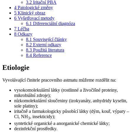
3.2
Iritační PBA
4
Patologické změny
5
Klinický obraz
6
Vyšetřovací metody
6.1
Diferenciální diagnóza
7
Léčba
8
Odkazy
8.1
Související články
8.2
Externí odkazy
8.3
Použitá literatura
8.4
Reference
Etiologie
Vyvolávající činitele pracovního astmatu můžeme rozdělit na:
vysokomolekulární látky (rostlinné a živočišné proteiny,
mikrobiální zdroje);
nízkomolekulární sloučeniny (izokyanáty, anhydridy kyselin,
sole platiny);
iritačně a farmakologicky působící látky (dým, kouř, výpary –
Cl, NH
, insekticidy);
3
syntetické organické a anorganické chemické látky;
dezinfekční prostředky.