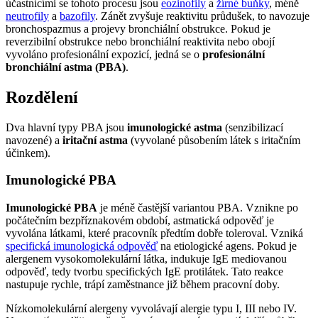
účastnícími se tohoto procesu jsou
eozinofily
a
žírné buňky
, méně
neutrofily
a
bazofily
. Zánět zvyšuje reaktivitu průdušek, to navozuje
bronchospazmus a projevy bronchiální obstrukce. Pokud je
reverzibilní obstrukce nebo bronchiální reaktivita nebo obojí
vyvoláno profesionální expozicí, jedná se o
profesionální
bronchiální astma (PBA)
.
Rozdělení
Dva hlavní typy PBA jsou
imunologické astma
(senzibilizací
navozené) a
iritační astma
(vyvolané působením látek s iritačním
účinkem).
Imunologické PBA
Imunologické PBA
je méně častější variantou PBA. Vznikne po
počátečním bezpříznakovém období, astmatická odpověď je
vyvolána látkami, které pracovník předtím dobře toleroval. Vzniká
specifická imunologická odpověď
na etiologické agens. Pokud je
alergenem vysokomolekulární látka, indukuje IgE mediovanou
odpověď, tedy tvorbu specifických IgE protilátek. Tato reakce
nastupuje rychle, trápí zaměstnance již během pracovní doby.
Nízkomolekulární alergeny vyvolávají alergie typu I, III nebo IV.