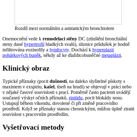
Rozdíl mezi normálním a astmatickým bronchiolem
Onemocnění vede k
remodelaci stěny
DC (ztluštění bronchiální
steny dané
hypertrofií
hladkých svalů), sliznice průdušek je hodně
infiltrována eozinofily a
lymfocyty
. Dochází k
hyperplazii
pohárkových buněk
, někdy až ke dlaždicobuněčné
metaplázii
.
Klinický obraz
Typické příznaky (pocit
dušnosti
, na daleko slyšitelné pískoty s
maximem v exspiriu,
kašel
, tíseň na hrudi) se objevují v práci nebo
v nějaké časové souvislosti s prací. Poměrně často pacienti uvádějí
současný výskyt očních příznaků,
rinitidu
, pocit blokády nosu.
Ustupují během víkendu, dovolené či při změně pracovního
prostředí. Když se příznaky stanou chronickými, můžou úplně ztratit
souvislost s pracovním prostředím.
Vyšetřovací metody