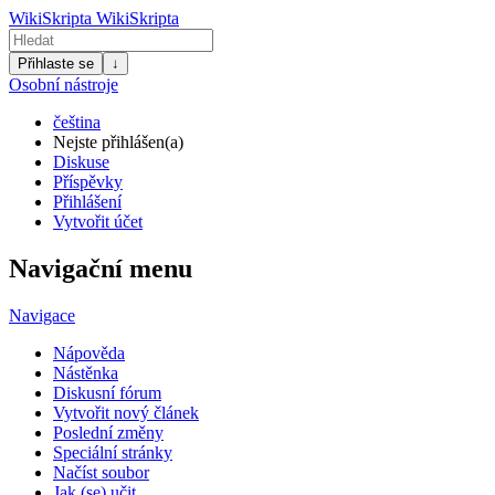
WikiSkripta
WikiSkripta
Přihlaste se
↓
Osobní nástroje
čeština
Nejste přihlášen(a)
Diskuse
Příspěvky
Přihlášení
Vytvořit účet
Navigační menu
Navigace
Nápověda
Nástěnka
Diskusní fórum
Vytvořit nový článek
Poslední změny
Speciální stránky
Načíst soubor
Jak (se) učit