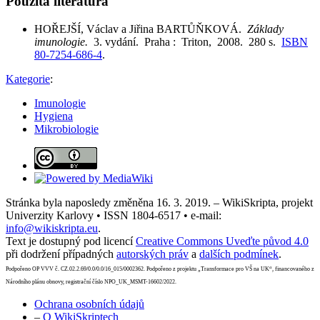
Použitá literatura
HOŘEJŠÍ, Václav a Jiřina BARTŮŇKOVÁ.
Základy
imunologie.
3. vydání. Praha : Triton, 2008. 280 s.
ISBN
80-7254-686-4
.
Kategorie
:
Imunologie
Hygiena
Mikrobiologie
Stránka byla naposledy změněna 16. 3. 2019. – WikiSkripta, projekt
Univerzity Karlovy • ISSN 1804-6517 • e-mail:
info@wikiskripta.eu
.
Text je dostupný pod licencí
Creative Commons Uveďte původ 4.0
při dodržení případných
autorských práv
a
dalších podmínek
.
Podpořeno OP VVV č. CZ.02.2.69/0.0/0.0/16_015/0002362. Podpořeno z projektu „Transformace pro VŠ na UK“, financovaného z
Národního plánu obnovy, registrační číslo NPO_UK_MSMT-16602/2022.
Ochrana osobních údajů
–
O WikiSkriptech