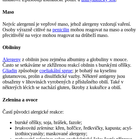
Maso
Nejvíc alergenní je vepřové maso, jehož alergeny vzdorují vaření.
Osoby výrazně citlivé na
penicilin
mohou reagovat na maso a osoby
přecitlivělé na vejce mohou reagovat na drůbeží maso.
Obilniny
Alergeny
z obilnin jsou zejména albuminy a globuliny v mouce.
Často se setkáváme se zkříženou reakcí obilnin s burskými oříšky.
Gliadin
způsobuje
coeliakální sprue
; je bohatý na kyselinu
glutamovou, prolin a disulfidické vazby. Některé antigeny jsou
obsaženy v lihovinách vyrobených z příslušného obilí. Také v
některých lécích se nachází gluten, škroby z kukuřice a obilí.
Zelenina a ovoce
Častí původci alergické reakce:
burské oříšky, soja, hrášek, fazole;
brukvovitá zelenina
: křen, hořčice, ředkvičky, kapusta; acyl-
izothiocyanáty; maskované alergeny;