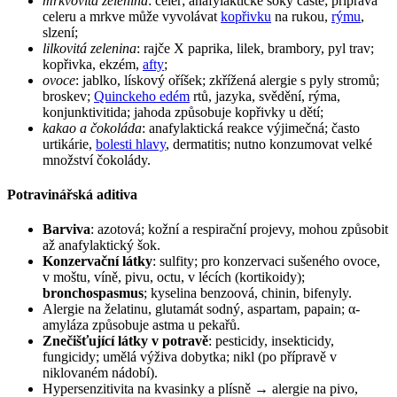
mrkvovitá zelenina
: celer; anafylaktické šoky časté; příprava
celeru a mrkve může vyvolávat
kopřivku
na rukou,
rýmu
,
slzení;
lilkovitá zelenina
: rajče X paprika, lilek, brambory, pyl trav;
kopřivka, ekzém,
afty
;
ovoce
: jablko, lískový oříšek; zkřížená alergie s pyly stromů;
broskev;
Quinckeho edém
rtů, jazyka, svědění, rýma,
konjunktivitida; jahoda způsobuje kopřivky u dětí;
kakao a čokoláda
: anafylaktická reakce výjimečná; často
urtikárie,
bolesti hlavy
, dermatitis; nutno konzumovat velké
množství čokolády.
Potravinářská aditiva
Barviva
: azotová; kožní a respirační projevy, mohou způsobit
až anafylaktický šok.
Konzervační látky
: sulfity; pro konzervaci sušeného ovoce,
v moštu, víně, pivu, octu, v lécích (kortikoidy);
bronchospasmus
; kyselina benzoová, chinin, bifenyly.
Alergie na želatinu, glutamát sodný, aspartam, papain; α-
amyláza způsobuje astma u pekařů.
Znečišťující látky v potravě
: pesticidy, insekticidy,
fungicidy; umělá výživa dobytka; nikl (po přípravě v
niklovaném nádobí).
Hypersenzitivita na kvasinky a plísně → alergie na pivo,