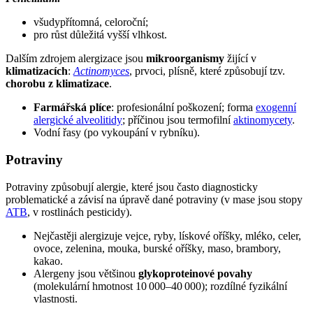
všudypřítomná, celoroční;
pro růst důležitá vyšší vlhkost.
Dalším zdrojem alergizace jsou
mikroorganismy
žijící v
klimatizacích
:
Actinomyces
, prvoci, plísně, které způsobují tzv.
chorobu z klimatizace
.
Farmářská plíce
: profesionální poškození; forma
exogenní
alergické alveolitidy
; příčinou jsou termofilní
aktinomycety
.
Vodní řasy (po vykoupání v rybníku).
Potraviny
Potraviny způsobují alergie, které jsou často diagnosticky
problematické a závisí na úpravě dané potraviny (v mase jsou stopy
ATB
, v rostlinách pesticidy).
Nejčastěji alergizuje vejce, ryby, lískové oříšky, mléko, celer,
ovoce, zelenina, mouka, burské oříšky, maso, brambory,
kakao.
Alergeny jsou většinou
glykoproteinové povahy
(molekulární hmotnost 10 000–40 000); rozdílné fyzikální
vlastnosti.