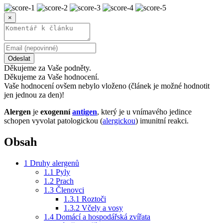
×
Odeslat
Děkujeme za Vaše podněty.
Děkujeme za Vaše hodnocení.
Vaše hodnocení ovšem nebylo vloženo (článek je možné hodnotit
jen jednou za den)!
Alergen
je
exogenní
antigen
, který je u vnímavého jedince
schopen vyvolat patologickou (
alergickou
) imunitní reakci.
Obsah
1
Druhy alergenů
1.1
Pyly
1.2
Prach
1.3
Členovci
1.3.1
Roztoči
1.3.2
Včely a vosy
1.4
Domácí a hospodářská zvířata