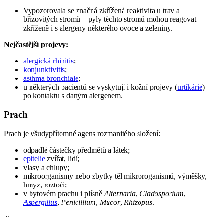
Vypozorovala se značná zkřížená reaktivita u trav a
břízovitých stromů – pyly těchto stromů mohou reagovat
zkříženě i s alergeny některého ovoce a zeleniny.
Nejčastější projevy:
alergická rhinitis
;
konjunktivitis
;
asthma bronchiale
;
u některých pacientů se vyskytují i kožní projevy (
urtikárie
)
po kontaktu s daným alergenem.
Prach
Prach je všudypřítomné agens rozmanitého složení:
odpadlé částečky předmětů a látek;
epitelie
zvířat, lidí;
vlasy a chlupy;
mikroorganismy nebo zbytky těl mikroroganismů, výměšky,
hmyz, roztoči;
v bytovém prachu i plísně
Alternaria
,
Cladosporium
,
Aspergillus
,
Penicillium
,
Mucor
,
Rhizopus
.