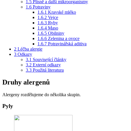
1.5
Plísně a další mikroorganismy
1.6
Potraviny
1.6.1
Kravské mléko
1.6.2
Vejce
1.6.3
Ryby
1.6.4
Maso
1.6.5
Obilniny
1.6.6
Zelenina a ovoce
1.6.7
Potravinářská aditiva
2
Léčba alergie
3
Odkazy
3.1
Související články
3.2
Externí odkazy
3.3
Použitá literatura
Druhy alergenů
Alergeny rozdělujeme do několika skupin.
Pyly