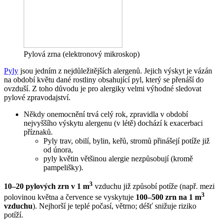
Pylová zrna (elektronový mikroskop)
Pyly
jsou jedním z nejdůležitějších alergenů. Jejich výskyt je vázán
na období květu dané rostliny obsahující pyl, který se přenáší do
ovzduší. Z toho důvodu je pro alergiky velmi výhodné sledovat
pylové zpravodajství.
Někdy onemocnění trvá celý rok, zpravidla v období
nejvyššího výskytu alergenu (v létě) dochází k exacerbaci
příznaků.
Pyly trav, obilí, bylin, keřů, stromů přinášejí potíže již
od února,
pyly květin většinou alergie nezpůsobují (kromě
pampelišky).
3
10–20 pylových zrn v 1 m
vzduchu již způsobí potíže (např. mezi
3
polovinou května a července se vyskytuje
100–500 zrn na 1 m
vzduchu
). Nejhorší je teplé počasí, větrno; déšť snižuje riziko
potíží.