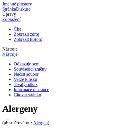
Jmenné prostory
Stránka
Diskuse
Úpravy
Zobrazení
Číst
Zobrazit zdroj
Zobrazit historii
Nástroje
Nástroje
Odkazuje sem
Související změny
Načíst soubor
Verze k tisku
Trvalý odkaz
Informace o stránce
Citovat stránku
Alergeny
(přesměrováno z
Alergen
)