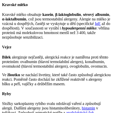
Kravské mléko
Kravské mléko obsahuje
kasein
,
β-laktoglobulin
,
sérový albumin
,
α-laktalbumin
, což jsou termostabilní alergeny. Alergie na mléko je
vzácná u dospělých, častěji se vyskytuje u dětí (specifické
IgE
až do
dospělosti). V současnosti se vyrábí i
hypoalergenní mléko
: většina
proteinů má molekulovou hmotnost menší než 3 400, takže
nezpůsobuje senzibilizaci.
Vejce
Bílek
alergizuje nejčastěji, alergická reakce je namířena proti těmto
proteinům: ovalbumin (hlavní termolabilní alergen), konalbumin,
ovomukoid (hlavní termostabilní alergen), ovoglobulin, ovomucin.
Ve
žloutku
se nachází livetiny, které také často způsobují alergickou
reakci. Poměrně často dochází ke zkřížené reaktivitě s alergeny
bílku a peří, vajíčky a drůběžím masem.
Ryby
Složky sarkoplazmy rybího svalu odolávají vaření a způsobují
alergii. Dalšími alergeny jsou histaminoliberátory,
histamin
v
tuňákovi. Způsobují astmatické potíže a
anafylaktický šok
.