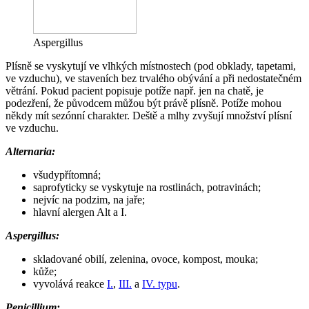
Aspergillus
Plísně se vyskytují ve vlhkých místnostech (pod obklady, tapetami,
ve vzduchu), ve staveních bez trvalého obývání a při nedostatečném
větrání. Pokud pacient popisuje potíže např. jen na chatě, je
podezření, že původcem můžou být právě plísně. Potíže mohou
někdy mít sezónní charakter. Deště a mlhy zvyšují množství plísní
ve vzduchu.
Alternaria:
všudypřítomná;
saprofyticky se vyskytuje na rostlinách, potravinách;
nejvíc na podzim, na jaře;
hlavní alergen Alt a I.
Aspergillus:
skladované obilí, zelenina, ovoce, kompost, mouka;
kůže;
vyvolává reakce
I.
,
III.
a
IV. typu
.
Penicillium: