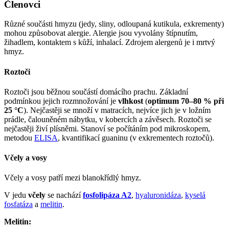
Členovci
Různé součásti hmyzu (jedy, sliny, odloupaná kutikula, exkrementy)
mohou způsobovat alergie. Alergie jsou vyvolány štípnutím,
žihadlem, kontaktem s kůží, inhalací. Zdrojem alergenů je i mrtvý
hmyz.
Roztoči
Roztoči jsou běžnou součástí domácího prachu. Základní
podmínkou jejich rozmnožování je
vlhkost
(
optimum 70–80 % při
25 °C
). Nejčastěji se množí v matracích, nejvíce jich je v ložním
prádle, čalouněném nábytku, v kobercích a závěsech. Roztoči se
nejčastěji živí plísněmi. Stanoví se počítáním pod mikroskopem,
metodou
ELISA
, kvantifikací guaninu (v exkrementech roztočů).
Včely a vosy
Včely a vosy patří mezi blanokřídlý hmyz.
V jedu
včely
se nachází
fosfolipáza A2
,
hyaluronidáza
,
kyselá
fosfatáza
a
melitin
.
Melitin: