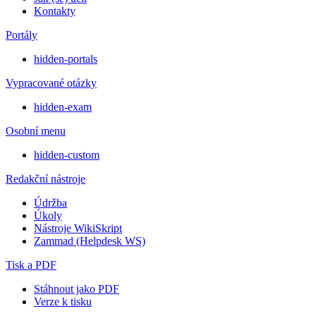
Kontakty
Portály
hidden-portals
Vypracované otázky
hidden-exam
Osobní menu
hidden-custom
Redakční nástroje
Údržba
Úkoly
Nástroje WikiSkript
Zammad (Helpdesk WS)
Tisk a PDF
Stáhnout jako PDF
Verze k tisku