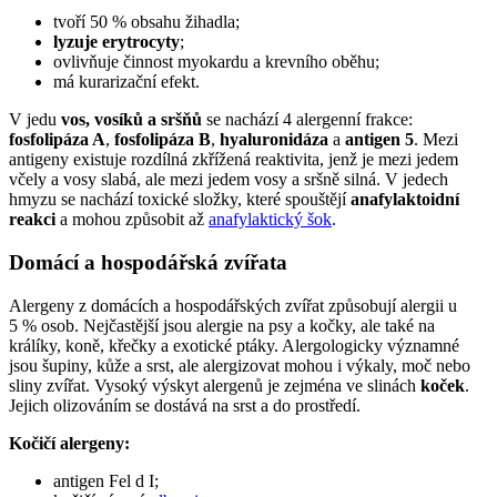
tvoří 50 % obsahu žihadla;
lyzuje erytrocyty
;
ovlivňuje činnost myokardu a krevního oběhu;
má kurarizační efekt.
V jedu
vos, vosíků a sršňů
se nachází 4 alergenní frakce:
fosfolipáza A
,
fosfolipáza B
,
hyaluronidáza
a
antigen 5
. Mezi
antigeny existuje rozdílná zkřížená reaktivita, jenž je mezi jedem
včely a vosy slabá, ale mezi jedem vosy a sršně silná. V jedech
hmyzu se nachází toxické složky, které spouštějí
anafylaktoidní
reakci
a mohou způsobit až
anafylaktický šok
.
Domácí a hospodářská zvířata
Alergeny z domácích a hospodářských zvířat způsobují alergii u
5 % osob. Nejčastější jsou alergie na psy a kočky, ale také na
králíky, koně, křečky a exotické ptáky. Alergologicky významné
jsou šupiny, kůže a srst, ale alergizovat mohou i výkaly, moč nebo
sliny zvířat. Vysoký výskyt alergenů je zejména ve slinách
koček
.
Jejich olizováním se dostává na srst a do prostředí.
Kočičí alergeny:
antigen Fel d I;