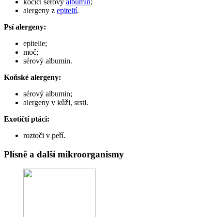
kočičí sérový
albumin
;
alergeny z
epitelií
.
Psí alergeny:
epitelie;
moč;
sérový albumin.
Koňské alergeny:
sérový albumin;
alergeny v kůži, srsti.
Exotičtí ptáci:
roztoči v peří.
Plísně a další mikroorganismy