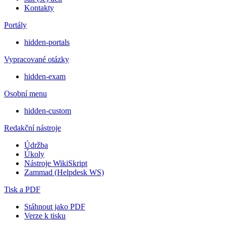
Kontakty
Portály
hidden-portals
Vypracované otázky
hidden-exam
Osobní menu
hidden-custom
Redakční nástroje
Údržba
Úkoly
Nástroje WikiSkript
Zammad (Helpdesk WS)
Tisk a PDF
Stáhnout jako PDF
Verze k tisku