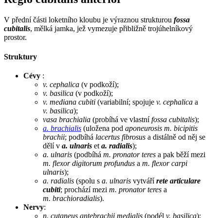
V přední části loketního kloubu je výraznou strukturou
fossa
cubitalis
, mělká jamka, jež vymezuje přibližně trojúhelníkový
prostor.
Struktury
Cévy
:
v. cephalica
(v podkoží);
v. basilica
(v podkoží);
v. mediana cubiti
(variabilní; spojuje
v. cephalica
a
v. basilica
);
vasa brachialia
(probíhá ve vlastní
fossa cubitalis
);
a. brachialis
(uložena pod
aponeurosis m. bicipitis
brachii
; podbíhá
lacertus fibrosus
a distálně od něj se
dělí v
a. ulnaris
et
a. radialis
);
a. ulnaris
(podbíhá
m. pronator teres
a pak běží mezi
m. flexor digitorum profundus
a
m. flexor carpi
ulnaris
);
a. radialis
(spolu s
a. ulnaris
vytváří
rete articulare
cubiti
; prochází mezi
m. pronator teres
a
m. brachioradialis
).
Nervy
:
n. cutaneus antebrachii medialis
(podél
v. basilica
);