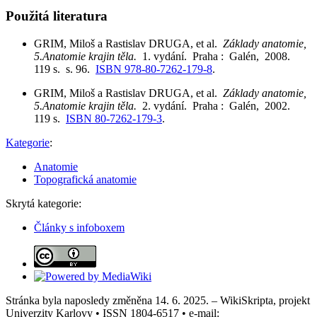
Použitá literatura
GRIM, Miloš a Rastislav DRUGA, et al.
Základy anatomie,
5.Anatomie krajin těla.
1. vydání. Praha : Galén, 2008.
119 s. s. 96.
ISBN 978-80-7262-179-8
.
GRIM, Miloš a Rastislav DRUGA, et al.
Základy anatomie,
5.Anatomie krajin těla.
2. vydání. Praha : Galén, 2002.
119 s.
ISBN 80-7262-179-3
.
Kategorie
:
Anatomie
Topografická anatomie
Skrytá kategorie:
Články s infoboxem
Stránka byla naposledy změněna 14. 6. 2025. – WikiSkripta, projekt
Univerzity Karlovy • ISSN 1804-6517 • e-mail: