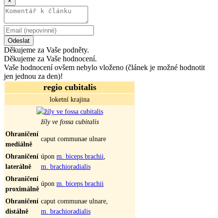
×
Odeslat
Děkujeme za Vaše podněty.
Děkujeme za Vaše hodnocení.
Vaše hodnocení ovšem nebylo vloženo (článek je možné hodnotit
jen jednou za den)!
regio cubitalis
loketní krajina
žíly ve fossa cubitalis
Ohraničení
caput communae ulnare
mediálně
Ohraničení
úpon
m. biceps brachii
,
laterálně
m. brachioradialis
Ohraničení
úpon
m. biceps brachii
proximálně
Ohraničení
caput communae ulnare,
distálně
m. brachioradialis