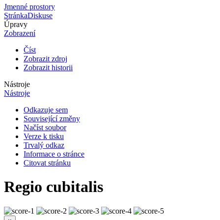
Jmenné prostory
Stránka
Diskuse
Úpravy
Zobrazení
Číst
Zobrazit zdroj
Zobrazit historii
Nástroje
Nástroje
Odkazuje sem
Související změny
Načíst soubor
Verze k tisku
Trvalý odkaz
Informace o stránce
Citovat stránku
Regio cubitalis