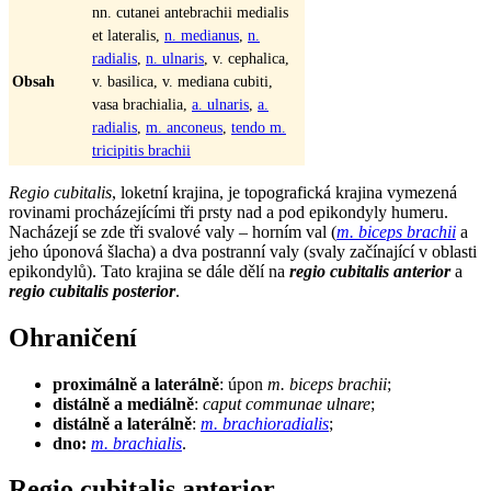
nn. cutanei antebrachii medialis
et lateralis,
n. medianus
,
n.
radialis
,
n. ulnaris
, v. cephalica,
Obsah
v. basilica, v. mediana cubiti,
vasa brachialia,
a. ulnaris
,
a.
radialis
,
m. anconeus
,
tendo m.
tricipitis brachii
Regio cubitalis
, loketní krajina, je topografická krajina vymezená
rovinami procházejícími tři prsty nad a pod epikondyly humeru.
Nacházejí se zde tři svalové valy – horním val (
m. biceps brachii
a
jeho úponová šlacha) a dva postranní valy (svaly začínající v oblasti
epikondylů). Tato krajina se dále dělí na
regio cubitalis anterior
a
regio cubitalis posterior
.
Ohraničení
proximálně a laterálně
: úpon
m. biceps brachii
;
distálně a mediálně
:
caput communae ulnare
;
distálně a laterálně
:
m. brachioradialis
;
dno:
m. brachialis
.
Regio cubitalis anterior