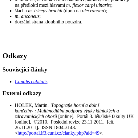
na předloktí mezi hlavami
m. flexor carpi ulnaris
);
šlacha
m. triceps brachii
(úpon na
olecranonu
);
m. anconeus
;
dorzální strana kloubního pouzdra.
Odkazy
Související články
Canalis cubitalis
Externí odkazy
HOLEK, Martin.
Topografie horní a dolní
končetiny : Multimediální podpora výuky klinických a
zdravotnických oborů
[online]. Portál 3. lékařské fakulty UK
[online], ©2010. Poslední revize 23.11.2011, [cit.
26.11.2011]. ISSN 1804-3143.
<
http://portal.lf3.cuni.cz/clanky.php?aid=49
>.