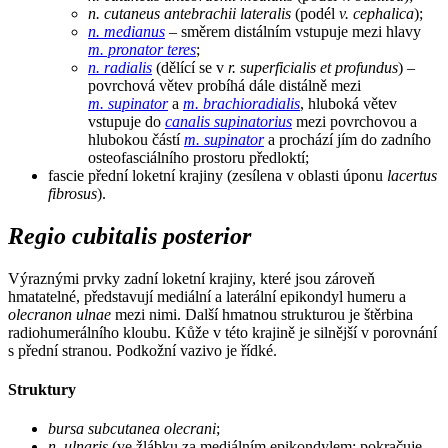
n. cutaneus antebrachii lateralis
(podél
v. cephalica
);
n. medianus
– směrem distálním vstupuje mezi hlavy
m. pronator teres
;
n. radialis
(dělící se v
r. superficialis et profundus
) –
povrchová větev probíhá dále distálně mezi
m. supinator
a
m. brachioradialis
, hluboká větev
vstupuje do
canalis supinatorius
mezi povrchovou a
hlubokou částí
m. supinator
a prochází jím do zadního
osteofasciálního prostoru předloktí;
fascie přední loketní krajiny (zesílena v oblasti úponu
lacertus
fibrosus
).
Regio cubitalis posterior
Výraznými prvky zadní loketní krajiny, které jsou zároveň
hmatatelné, představují mediální a laterální epikondyl humeru a
olecranon ulnae
mezi nimi. Další hmatnou strukturou je štěrbina
radiohumerálního kloubu. Kůže v této krajině je silnější v porovnání
s přední stranou. Podkožní vazivo je řídké.
Struktury
bursa subcutanea olecrani
;
n. ulnaris
(ve žlábku za mediálním epikondylem; pokračuje