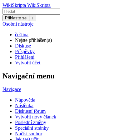
WikiSkripta
WikiSkripta
Přihlaste se
↓
Osobní nástroje
čeština
Nejste přihlášen(a)
Diskuse
Příspěvky
Přihlášení
Vytvořit účet
Navigační menu
Navigace
Nápověda
Nástěnka
Diskusní fórum
Vytvořit nový článek
Poslední změny
Speciální stránky
Načíst soubor
Jak (se) učit