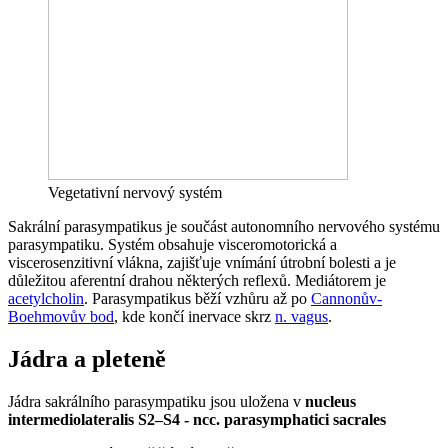
Vegetativní nervový systém
Sakrální parasympatikus je součást autonomního nervového systému
parasympatiku. Systém obsahuje visceromotorická a
viscerosenzitivní vlákna, zajišťuje vnímání útrobní bolesti a je
důležitou aferentní drahou některých reflexů. Mediátorem je
acetylcholin
. Parasympatikus běží vzhůru až po
Cannonův-
Boehmovův bod
, kde končí inervace skrz
n. vagus
.
Jádra a pleteně
Jádra sakrálního parasympatiku jsou uložena v
nucleus
intermediolateralis S2–S4 - ncc. parasymphatici sacrales