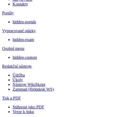
Kontakty
Portály
hidden-portals
Vypracované otázky
hidden-exam
Osobní menu
hidden-custom
Redakční nástroje
Údržba
Úkoly
Nástroje WikiSkript
Zammad (Helpdesk WS)
Tisk a PDF
Stáhnout jako PDF
Verze k tisku