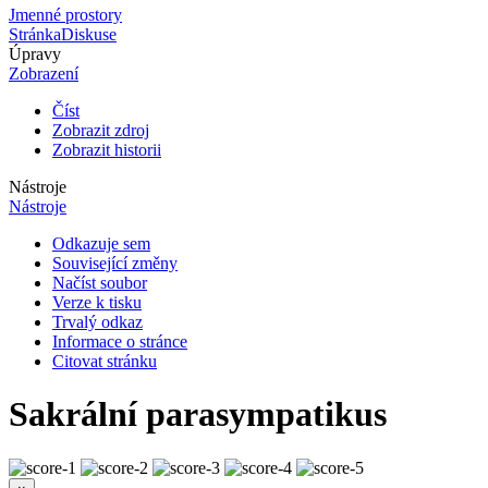
Jmenné prostory
Stránka
Diskuse
Úpravy
Zobrazení
Číst
Zobrazit zdroj
Zobrazit historii
Nástroje
Nástroje
Odkazuje sem
Související změny
Načíst soubor
Verze k tisku
Trvalý odkaz
Informace o stránce
Citovat stránku
Sakrální parasympatikus