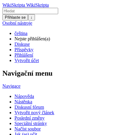
WikiSkripta
WikiSkripta
Přihlaste se
↓
Osobní nástroje
čeština
Nejste přihlášen(a)
Diskuse
Příspěvky
Přihlášení
Vytvořit účet
Navigační menu
Navigace
Nápověda
Nástěnka
Diskusní fórum
Vytvořit nový článek
Poslední změny
Speciální stránky
Načíst soubor
Jak (se) učit