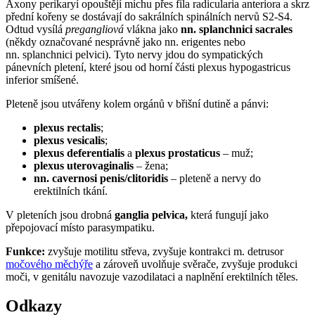
Axony perikaryí opouštějí míchu přes fila radicularia anteriora a skrz
přední kořeny se dostávají do sakrálních spinálních nervů S2-S4.
Odtud vysílá
pregangliová
vlákna jako
nn. splanchnici sacrales
(někdy označované nesprávně jako nn. erigentes nebo
nn. splanchnici pelvici). Tyto nervy jdou do sympatických
pánevních pletení, které jsou od horní části plexus hypogastricus
inferior smíšené.
Pleteně jsou utvářeny kolem orgánů v břišní dutině a pánvi:
plexus rectalis
;
plexus vesicalis
;
plexus deferentialis
a
plexus prostaticus
– muž;
plexus uterovaginalis
– žena;
nn. cavernosi penis/clitoridis
– pleteně a nervy do
erektilních tkání.
V pleteních jsou drobná
ganglia pelvica,
která fungují jako
přepojovací místo parasympatiku.
Funkce:
zvyšuje motilitu střeva, zvyšuje kontrakci m. detrusor
močového měchýře
a zároveň uvolňuje svěrače, zvyšuje produkci
moči, v genitálu navozuje vazodilataci a naplnění erektilních těles.
Odkazy