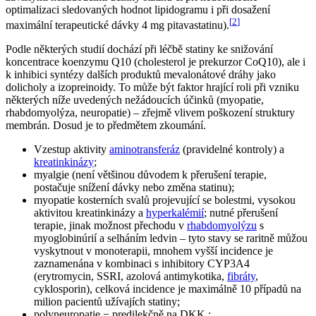
optimalizaci sledovaných hodnot lipidogramu i při dosažení
[
2
]
maximální terapeutické dávky 4 mg pitavastatinu).
Podle některých studií dochází při léčbě statiny ke snižování
koncentrace koenzymu Q10 (cholesterol je prekurzor CoQ10), ale i
k inhibici syntézy dalších produktů mevalonátové dráhy jako
dolicholy a izopreinoidy. To může být faktor hrající roli při vzniku
některých níže uvedených nežádoucích účinků (myopatie,
rhabdomyolýza, neuropatie) – zřejmě vlivem poškození struktury
membrán. Dosud je to předmětem zkoumání.
Vzestup aktivity
aminotransferáz
(pravidelné kontroly) a
kreatinkinázy
;
myalgie (není většinou důvodem k přerušení terapie,
postačuje snížení dávky nebo změna statinu);
myopatie kosterních svalů projevující se bolestmi, vysokou
aktivitou kreatinkinázy a
hyperkalémií
; nutné přerušení
terapie, jinak možnost přechodu v
rhabdomyolýzu
s
myoglobinúrií a selháním ledvin – tyto stavy se raritně můžou
vyskytnout v monoterapii, mnohem vyšší incidence je
zaznamenána v kombinaci s inhibitory CYP3A4
(erytromycin, SSRI, azolová antimykotika,
fibráty
,
cyklosporin), celková incidence je maximálně 10 případů na
milion pacientů užívajích statiny;
polyneuropatie − predilekčně na DKK ;