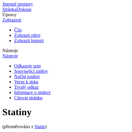
Jmenné prostory
Stránka
Diskuse
Úpravy
Zobrazení
Číst
Zobrazit zdroj
Zobrazit historii
Nástroje
Nástroje
Odkazuje sem
Související změny
Načíst soubor
Verze k tisku
Trvalý odkaz
Informace o stránce
Citovat stránku
Statiny
(přesměrováno z
Statin
)