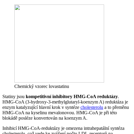
Chemický vzorec lovastatinu
Statiny jsou
kompetitivní inhibitory HMG-CoA reduktázy
.
HMG-CoA (3-hydroxy-3-methylglutaryl-koenzym A) reduktáza je
enzym katalyzující hlavní krok v syntéze
cholesterolu
a to přeměnu
HMG-CoA na kyselinu mevalonovou. HMG-CoA je při této
blokádě posléze konvertován na koenzym A.
Inhibicí HMG-CoA-reduktázy je omezena intrahepatální syntéza
cholesterolu, což vede ke zvýšení počtu LDL-receptorů na