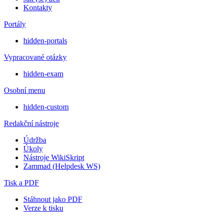
Kontakty
Portály
hidden-portals
Vypracované otázky
hidden-exam
Osobní menu
hidden-custom
Redakční nástroje
Údržba
Úkoly
Nástroje WikiSkript
Zammad (Helpdesk WS)
Tisk a PDF
Stáhnout jako PDF
Verze k tisku