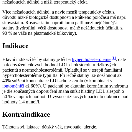
nežádoucích účinků a nižší terapeutický efekt.
Více nežádoucích účinků, a navíc menší terapeutický efekt z
důvodu nízké biologické dostupnosti a krátkého poločasu má např.
simvastatin. Rosuvastatin naproti tomu patří mezi nejúčinnější
statiny (hydrofilní, větší dostupnost, méně nežádoucích účinků, z
90 % se váže na plazmatické bílkoviny).
Indikace
[
1
]
Hlavní indikací léčby statiny je léčba
hypercholesterolémie
, dále
pak dosažení cílových hodnot LDL cholesterolu u rizikových
pacientů s normocholesterolémií. Uplatňují se v terapii familiární
hypercholesterolémie typu IIa. Při léčbě statiny lze dosáhnout až
40% snížení koncentrace LDL-cholesterolu (v kombinaci s
iontoměniči
až 60%). U pacientů po akutním koronárním syndromu
je dle současných doporučení snaha snížit hladiny LDL alespoň o
50 % vstupních hodnot. U vysoce rizikových pacientů dokonce pod
hodnoty 1,4 mmol/l.
Kontraindikace
Těhotenství, laktace, dětský věk, myopatie, alergie.