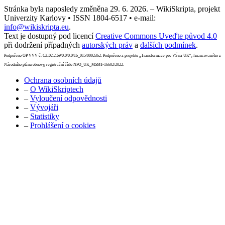
Stránka byla naposledy změněna 29. 6. 2026. – WikiSkripta, projekt
Univerzity Karlovy • ISSN 1804-6517 • e-mail:
info@wikiskripta.eu
.
Text je dostupný pod licencí
Creative Commons Uveďte původ 4.0
při dodržení případných
autorských práv
a
dalších podmínek
.
Podpořeno OP VVV č. CZ.02.2.69/0.0/0.0/16_015/0002362. Podpořeno z projektu „Transformace pro VŠ na UK“, financovaného z
Národního plánu obnovy, registrační číslo NPO_UK_MSMT-16602/2022.
Ochrana osobních údajů
–
O WikiSkriptech
–
Vyloučení odpovědnosti
–
Vývojáři
–
Statistiky
–
Prohlášení o cookies