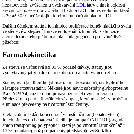
hepatocytech, zvýšenému vychytávání
LDL
játry a tím k poklesu
krevního cholesterolu v oběhu. Hladina LDL cholesterolu tím klesá
o 20 až 50 %, může dojít i k mírnému nárůstu hladin HDL.
Dalším účinkem statinů je inhibice proliferace buněk hladkého svalu
ve stěně cév, zlepšení funkce endoteliálních buněk, stabilizace
aterosklerotického plátu, má také antiagregační a protizánětlivé
působení.
Farmakokinetika
Ze střeva se vstřebává asi 30 % podané dávky, statiny jsou
vychytávány játry, kde se i metabolizují a poté vylučují žlučí.
Statiny mají jak lipofilní (simvastatin, atorvastatin), tak hydrofilní
zástupce (rosuvastatin). Některé jsou navíc substráty glykoproteinu
P a CYP3A4, což s sebou přináší riziko lékových interakcí.
Především to platí u lipofilních zástupců, které musí být v průběhu
eliminace převedeny na hydrofilní sloučeniny.
Efekt statinů je dán koncentrací v místě účinku (hepatocytech).
Jejich přenos do hepatocytů facilituje pumpa OATP1B1 (organic
anion transporting polypeptid), která je polymorfní (afunkční až u
15 % populace), což pro pacienty představuje vyšší riziko