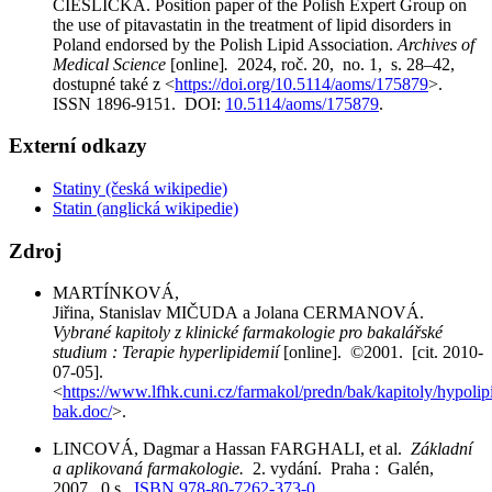
CIEŚLICKA. Position paper of the Polish Expert Group on
the use of pitavastatin in the treatment of lipid disorders in
Poland endorsed by the Polish Lipid Association.
Archives of
Medical Science
[online]
.
2024, roč. 20, no. 1, s. 28–42,
dostupné také z <
https://doi.org/10.5114/aoms/175879
>.
ISSN 1896-9151. DOI:
10.5114/aoms/175879
.
Externí odkazy
Statiny (česká wikipedie)
Statin (anglická wikipedie)
Zdroj
MARTÍNKOVÁ,
Jiřina, Stanislav MIČUDA a Jolana CERMANOVÁ.
Vybrané kapitoly z klinické farmakologie pro bakalářské
studium : Terapie hyperlipidemií
[online]. ©2001. [cit. 2010-
07-05].
<
https://www.lfhk.cuni.cz/farmakol/predn/bak/kapitoly/hypoli
bak.doc/
>.
LINCOVÁ, Dagmar a Hassan FARGHALI, et al.
Základní
a aplikovaná farmakologie.
2. vydání. Praha : Galén,
2007. 0 s.
ISBN 978-80-7262-373-0
.