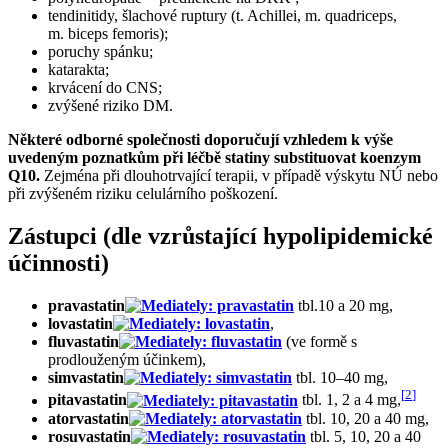
tendinitidy, šlachové ruptury (t. Achillei, m. quadriceps,
m. biceps femoris);
poruchy spánku;
katarakta;
krvácení do CNS;
zvýšené riziko DM.
Některé odborné společnosti doporučují vzhledem k výše
uvedeným poznatkům při léčbě statiny substituovat koenzym
Q10.
Zejména při dlouhotrvající terapii, v případě výskytu NÚ nebo
při zvýšeném riziku celulárního poškození.
Zástupci (dle vzrůstající hypolipidemické
účinnosti)
pravastatin
tbl.10 a 20 mg,
lovastatin
,
fluvastatin
(ve formě s
prodlouženým účinkem),
simvastatin
tbl. 10–40 mg,
[
2
]
pitavastatin
tbl. 1, 2 a 4 mg,
atorvastatin
tbl. 10, 20 a 40 mg,
rosuvastatin
tbl. 5, 10, 20 a 40