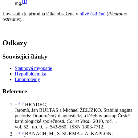
[
1
]
mg.
Lovastatin je přírodná látka obsažena v
hlívě ústřičné
(
Pleurotus
ostreatus
).
Odkazy
Související články
Statinová myopatie
Hypolipidemika
Lipoproteiny
Reference
a
b
↑
HRADEC,
Jaromír, Jan BULTAS a Michael ŽELÍZKO. Stabilní angina
pectoris: Doporučený diagnostický a léčebný postup České
kardiologické společnosti.
Cor et Vasa.
2010, roč. -,
vol. 52, no. 9, s. 543-560, ISSN 1803-7712.
a
b
↑
BANACH, M., S. SURMA a A. KAPŁON-