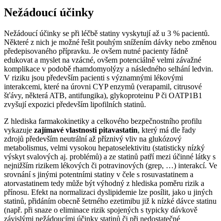
Nežádoucí účinky
Nežádoucí účinky se při léčbě statiny vyskytují až u 3 % pacientů.
Některé z nich je možné řešit pouhým snížením dávky nebo změnou
předepisovaného přípravku. Je ovšem nutné pacienty řádně
edukovat a myslet na vzácné, ovšem potenciálně velmi závažné
komplikace v podobě rhamdomyolýzy a následného selhání ledvin.
V riziku jsou především pacienti s významnými lékovými
interakcemi, které na úrovni CYP enzymů (verapamil, citrusové
šťávy, některá ATB, antifungika), glykoproteinu P či OATP1B1
zvyšují expozici především lipofilních statinů.
Z hlediska farmakokinetiky a celkového bezpečnostního profilu
vykazuje
zajímavé vlastnosti pitavastatin
, který má dle řady
zdrojů především neutrální až příznivý vliv na glukózový
metabolismus, velmi vysokou hepatoselektivitu (statisticky nízký
výskyt svalových aj. problémů) a ze statinů patří mezi účinné látky s
nejnižším rizikem lékových či potravinových (grep, …) interakcí. Ve
srovnání s jinými potentními statiny v čele s rosuvastatinem a
atorvastatinem tedy může být výhodný z hlediska poměru rizik a
přínosu. Efekt na normalizaci dyslipidemie lze posílit, jako u jiných
statinů, přidáním obecně šetrného ezetimibu již k nízké dávce statinu
(např. při snaze o eliminace rizik spojených s typicky dávkově
závislými nežádoucími účinky statinů či při nedostatečné