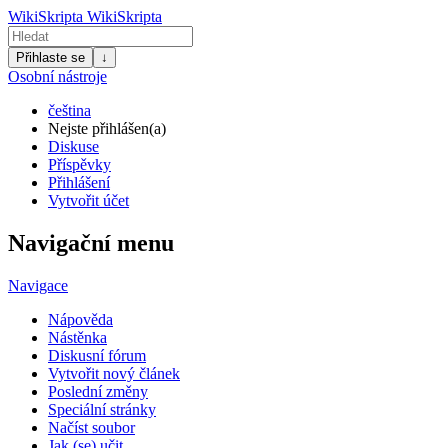
WikiSkripta
WikiSkripta
Přihlaste se
↓
Osobní nástroje
čeština
Nejste přihlášen(a)
Diskuse
Příspěvky
Přihlášení
Vytvořit účet
Navigační menu
Navigace
Nápověda
Nástěnka
Diskusní fórum
Vytvořit nový článek
Poslední změny
Speciální stránky
Načíst soubor
Jak (se) učit