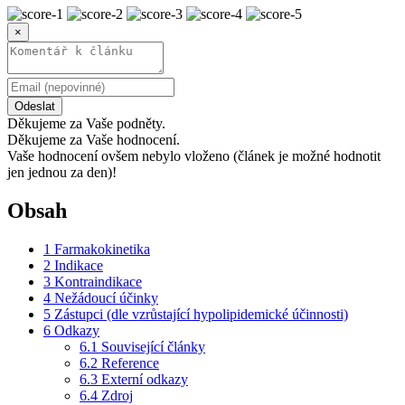
×
Odeslat
Děkujeme za Vaše podněty.
Děkujeme za Vaše hodnocení.
Vaše hodnocení ovšem nebylo vloženo (článek je možné hodnotit
jen jednou za den)!
Obsah
1
Farmakokinetika
2
Indikace
3
Kontraindikace
4
Nežádoucí účinky
5
Zástupci (dle vzrůstající hypolipidemické účinnosti)
6
Odkazy
6.1
Související články
6.2
Reference
6.3
Externí odkazy
6.4
Zdroj