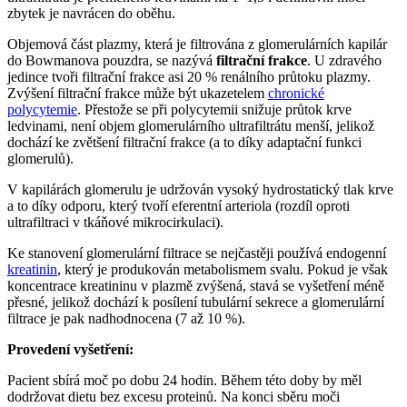
zbytek je navrácen do oběhu.
Objemová část plazmy, která je filtrována z glomerulárních kapilár
do Bowmanova pouzdra, se nazývá
filtrační frakce
. U zdravého
jedince tvoři filtrační frakce asi 20 % renálního průtoku plazmy.
Zvýšení filtrační frakce může být ukazetelem
chronické
polycytemie
. Přestože se při polycytemii snižuje průtok krve
ledvinami, není objem glomerulárního ultrafiltrátu menší, jelikož
dochází ke zvětšení filtrační frakce (a to díky adaptační funkci
glomerulů).
V kapilárách glomerulu je udržován vysoký hydrostatický tlak krve
a to díky odporu, který tvoří eferentní arteriola (rozdíl oproti
ultrafiltraci v tkáňové mikrocirkulaci).
Ke stanovení glomerulární filtrace se nejčastěji používá endogenní
kreatinin
, který je produkován metabolismem svalu. Pokud je však
koncentrace kreatininu v plazmě zvýšená, stavá se vyšetření méně
přesné, jelikož dochází k posílení tubulární sekrece a glomerulární
filtrace je pak nadhodnocena (7 až 10 %).
Provedení vyšetření:
Pacient sbírá moč po dobu 24 hodin. Během této doby by měl
dodržovat dietu bez excesu proteinů. Na konci sběru moči