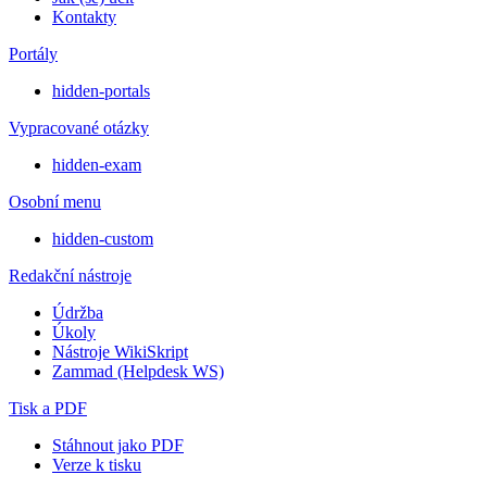
Kontakty
Portály
hidden-portals
Vypracované otázky
hidden-exam
Osobní menu
hidden-custom
Redakční nástroje
Údržba
Úkoly
Nástroje WikiSkript
Zammad (Helpdesk WS)
Tisk a PDF
Stáhnout jako PDF
Verze k tisku