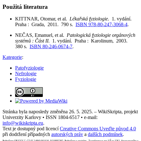
Použitá literatura
KITTNAR, Otomar, et al.
Lékařská fyziologie.
1. vydání.
Praha : Grada, 2011. 790 s.
ISBN 978-80-247-3068-4
.
NEČAS, Emanuel, et al.
Patologická fyziologie orgánových
systémů : Část II.
1. vydání. Praha : Karolinum, 2003.
380 s.
ISBN 80-246-0674-7
.
Kategorie
:
Patofyziologie
Nefrologie
Fyziologie
Stránka byla naposledy změněna 26. 5. 2025. – WikiSkripta, projekt
Univerzity Karlovy • ISSN 1804-6517 • e-mail:
info@wikiskripta.eu
.
Text je dostupný pod licencí
Creative Commons Uveďte původ 4.0
při dodržení případných
autorských práv
a
dalších podmínek
.
Podpořeno OP VVV č. CZ.02.2.69/0.0/0.0/16_015/0002362. Podpořeno z projektu „Transformace pro VŠ na UK“, financovaného z