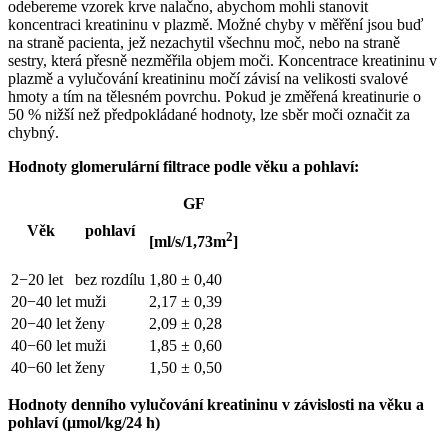
odebereme vzorek krve nalačno, abychom mohli stanovit
koncentraci kreatininu v plazmě. Možné chyby v měřění jsou buď
na straně pacienta, jež nezachytil všechnu moč, nebo na straně
sestry, která přesně nezměřila objem moči. Koncentrace kreatininu v
plazmě a vylučování kreatininu močí závisí na velikosti svalové
hmoty a tím na tělesném povrchu. Pokud je změřená kreatinurie o
50 % nižší než předpokládané hodnoty, lze sběr moči označit za
chybný.
Hodnoty glomerulární filtrace podle věku a pohlaví:
GF
Věk
pohlaví
2
[ml/s/1,73m
]
2−20 let
bez rozdílu
1,80 ± 0,40
20−40 let
muži
2,17 ± 0,39
20−40 let
ženy
2,09 ± 0,28
40−60 let
muži
1,85 ± 0,60
40−60 let
ženy
1,50 ± 0,50
Hodnoty denního vylučování kreatininu v závislosti na věku a
pohlaví (μmol/kg/24 h)