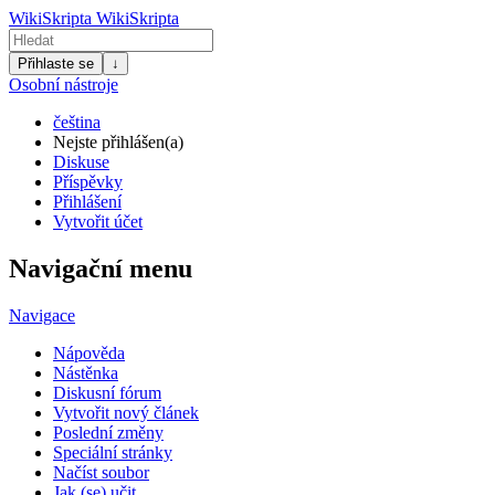
WikiSkripta
WikiSkripta
Přihlaste se
↓
Osobní nástroje
čeština
Nejste přihlášen(a)
Diskuse
Příspěvky
Přihlášení
Vytvořit účet
Navigační menu
Navigace
Nápověda
Nástěnka
Diskusní fórum
Vytvořit nový článek
Poslední změny
Speciální stránky
Načíst soubor
Jak (se) učit