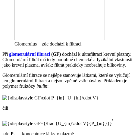
Glomerulus − zde dochází k filtraci
Při
glomerulární filtraci
(GF)
dochází k ultrafiltraci krevní plazmy.
Glomerulární filtrát má tedy podobné chemické a fyzikální vlastnosti
jako krevní plazma, avšak: filtrát prakticky neobsahuje bílkoviny.
Glomerulární filtrace se nejlépe stanovuje látkami, které se vylučují
jen glomerulární filtrací a nejsou zpětně vstřebávány. Příkladem je
polymer fruktózy
inulin
:
čili
,
kde
P
= koncentrace látky v plazmě,