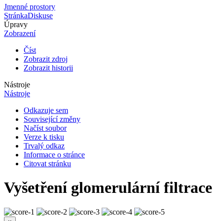
Jmenné prostory
Stránka
Diskuse
Úpravy
Zobrazení
Číst
Zobrazit zdroj
Zobrazit historii
Nástroje
Nástroje
Odkazuje sem
Související změny
Načíst soubor
Verze k tisku
Trvalý odkaz
Informace o stránce
Citovat stránku
Vyšetření glomerulární filtrace