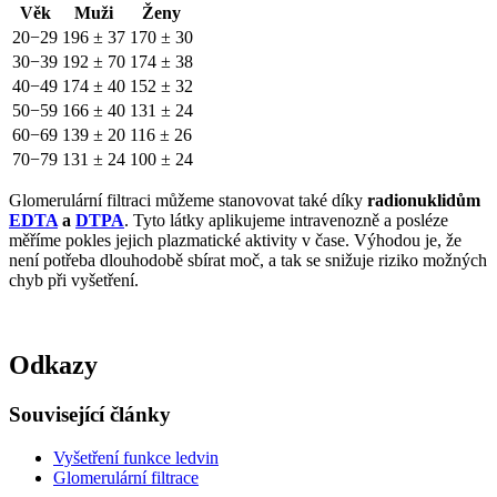
Věk
Muži
Ženy
20−29
196 ± 37
170 ± 30
30−39
192 ± 70
174 ± 38
40−49
174 ± 40
152 ± 32
50−59
166 ± 40
131 ± 24
60−69
139 ± 20
116 ± 26
70−79
131 ± 24
100 ± 24
Glomerulární filtraci můžeme stanovovat také díky
radionuklidům
EDTA
a
DTPA
. Tyto látky aplikujeme intravenozně a posléze
měříme pokles jejich plazmatické aktivity v čase. Výhodou je, že
není potřeba dlouhodobě sbírat moč, a tak se snižuje riziko možných
chyb při vyšetření.
Odkazy
Související články
Vyšetření funkce ledvin
Glomerulární filtrace