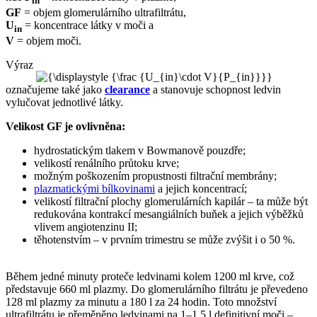
in
GF
= objem glomerulárního ultrafiltrátu,
U
= koncentrace látky v moči a
in
V
= objem moči.
Výraz
označujeme také jako
clearance
a stanovuje schopnost ledvin
vylučovat jednotlivé látky.
Velikost GF je ovlivněna:
hydrostatickým tlakem v Bowmanově pouzdře;
velikostí renálního průtoku krve;
možným poškozením propustnosti filtrační membrány;
plazmatickými bílkovinami
a jejich koncentrací;
velikostí filtrační plochy glomerulárních kapilár – ta může být
redukována kontrakcí mesangiálních buňek a jejich výběžků
vlivem angiotenzinu II;
těhotenstvím – v prvním trimestru se může zvýšit i o 50 %.
Během jedné minuty proteče ledvinami kolem 1200 ml krve, což
představuje 660 ml plazmy. Do glomerulárního filtrátu je převedeno
128 ml plazmy za minutu a 180 l za 24 hodin. Toto množství
ultrafiltrátu je přeměněno ledvinami na 1–1,5 l definitivní moči –