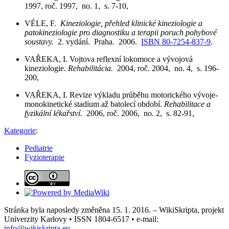
1997, roč. 1997, no. 1, s. 7-10,
VÉLE, F.
Kineziologie, přehled klinické kineziologie a
patokineziologie pro diagnostiku a terapii poruch pohybové
soustavy.
2. vydání. Praha. 2006.
ISBN 80-7254-837-9
.
VAŘEKA, I. Vojtova reflexní lokomoce a vývojová
kineziologie.
Rehabilitácia.
2004, roč. 2004, no. 4, s. 196-
200,
VAŘEKA, I. Revize výkladu průběhu motorického vývoje-
monokinetické stadium až batolecí období.
Rehabilitace a
fyzikální lékařství.
2006, roč. 2006, no. 2, s. 82-91,
Kategorie
:
Pediatrie
Fyzioterapie
Stránka byla naposledy změněna 15. 1. 2016. – WikiSkripta, projekt
Univerzity Karlovy • ISSN 1804-6517 • e-mail:
info@wikiskripta.eu
.