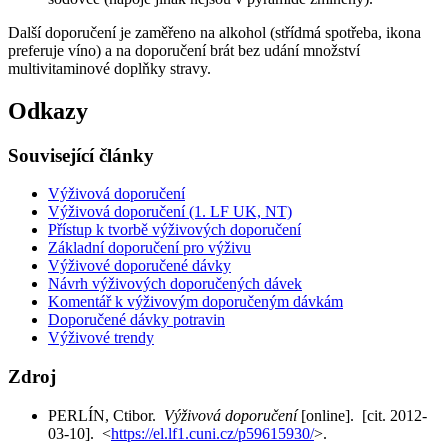
Další doporučení je zaměřeno na alkohol (střídmá spotřeba, ikona
preferuje víno) a na doporučení brát bez udání množství
multivitaminové doplňky stravy.
Odkazy
Související články
Výživová doporučení
Výživová doporučení (1. LF UK, NT)
Přístup k tvorbě výživových doporučení
Základní doporučení pro výživu
Výživové doporučené dávky
Návrh výživových doporučených dávek
Komentář k výživovým doporučeným dávkám
Doporučené dávky potravin
Výživové trendy
Zdroj
PERLÍN, Ctibor.
Výživová doporučení
[online]. [cit. 2012-
03-10]. <
https://el.lf1.cuni.cz/p59615930/
>.