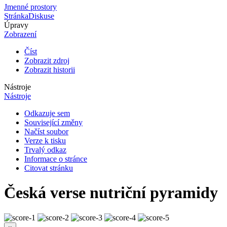
Jmenné prostory
Stránka
Diskuse
Úpravy
Zobrazení
Číst
Zobrazit zdroj
Zobrazit historii
Nástroje
Nástroje
Odkazuje sem
Související změny
Načíst soubor
Verze k tisku
Trvalý odkaz
Informace o stránce
Citovat stránku
Česká verse nutriční pyramidy