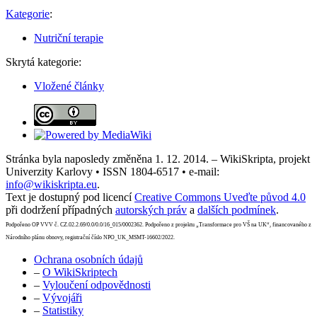
Kategorie
:
Nutriční terapie
Skrytá kategorie:
Vložené články
Stránka byla naposledy změněna 1. 12. 2014. – WikiSkripta, projekt
Univerzity Karlovy • ISSN 1804-6517 • e-mail:
info@wikiskripta.eu
.
Text je dostupný pod licencí
Creative Commons Uveďte původ 4.0
při dodržení případných
autorských práv
a
dalších podmínek
.
Podpořeno OP VVV č. CZ.02.2.69/0.0/0.0/16_015/0002362. Podpořeno z projektu „Transformace pro VŠ na UK“, financovaného z
Národního plánu obnovy, registrační číslo NPO_UK_MSMT-16602/2022.
Ochrana osobních údajů
–
O WikiSkriptech
–
Vyloučení odpovědnosti
–
Vývojáři
–
Statistiky