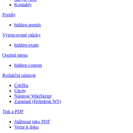
Kontakty
Portály
hidden-portals
Vypracované otázky
hidden-exam
Osobní menu
hidden-custom
Redakční nástroje
Údržba
Úkoly
Nástroje WikiSkript
Zammad (Helpdesk WS)
Tisk a PDF
Stáhnout jako PDF
Verze k tisku