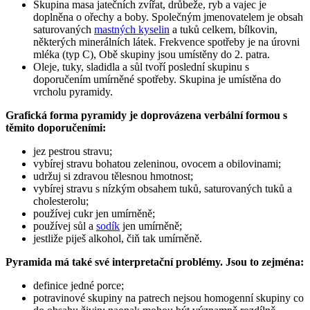
Skupina masa jatečních zvířat, drůbeže, ryb a vajec je
doplněna o ořechy a boby. Společným jmenovatelem je obsah
saturovaných
mastných kyselin
a tuků celkem, bílkovin,
některých minerálních látek. Frekvence spotřeby je na úrovni
mléka (typ C), Obě skupiny jsou umístěny do 2. patra.
Oleje, tuky, sladidla a sůl tvoří poslední skupinu s
doporučením umírněné spotřeby. Skupina je umístěna do
vrcholu pyramidy.
Grafická forma pyramidy je doprovázena verbální formou s
těmito doporučeními:
jez pestrou stravu;
vybírej stravu bohatou zeleninou, ovocem a obilovinami;
udržuj si zdravou tělesnou hmotnost;
vybírej stravu s nízkým obsahem tuků, saturovaných tuků a
cholesterolu;
používej cukr jen umírněně;
používej sůl a
sodík
jen umírněně;
jestliže piješ alkohol, čiň tak umírněně.
Pyramida má také své interpretační problémy. Jsou to zejména:
definice jedné porce;
potravinové skupiny na patrech nejsou homogenní skupiny co