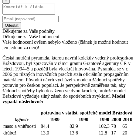
×
Odeslat
Děkujeme za Vaše podněty.
Děkujeme za Vaše hodnocení.
Vaše hodnocení ovšem nebylo vloženo (článek je možné hodnotit
jen jednou za den)!
Česká nutriční pyramida, kterou navrhl kolektiv vedený profesorkou
Brázdovou, byl zpracován v rámci grantu Grantové agentury ČR v
letech 1994–5 a později byla vícekrát inovována. Pyramida se v r.
2006 po různých inovačních pracích stala oficiálním propagačním
materiálem. Původní návrh vycházel z modelu žádoucí spotřeby
potravin pro českou populaci. Je perspektivně zaměřena tak, aby
žádoucí spotřeby bylo dosaženo ve dvou krocích, protože model
Brázdové vyžaduje silný zásah do spotřebních zvyklostí.
Model
vypadá následovně:
potravina v statist. spotřebě
model Brázdová
kg/os/r
1989
1990
1990
2000
2010
maso a vnitřnosti
84,4
82,9
102,3
78
65
drůbež
13,0
13,6
12,8
17
20