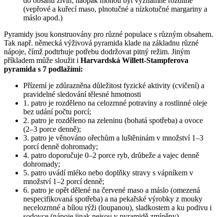
do obsahu živin; naopak mohou být významně rozdílně
(vepřové a kuřecí maso, plnotučné a nízkotučné margariny a
máslo apod.)
Pyramidy jsou konstruovány pro různé populace s různým obsahem.
Tak např. německá výživová pyramida klade na základnu různé
nápoje, čímž podtrhuje potřebu dodržovat pitný režim. Jiným
příkladem může sloužit i
Harvardská Willett-Stampferova
pyramida s 7 podlažími:
Přízemí je zdůrazněna důležitost fyzické aktivity (cvičení) a
pravidelné sledování tělesné hmotnosti
1. patro je rozděleno na celozrnné potraviny a rostlinné oleje
bez udání počtu porcí;
2. patro je rozděleno na zeleninu (bohatá spotřeba) a ovoce
(2–3 porce denně);
3. patro je věnováno ořechům a luštěninám v množství 1–3
porcí denně dohromady;
4. patro doporučuje 0–2 porce ryb, drůbeže a vajec denně
dohromady;
5. patro uvádí mléko nebo doplňky stravy s vápníkem v
množství 1–2 porcí denně;
6. patro je opět dělené na červené maso a máslo (omezená
nespecifikovaná spotřeba) a na pekařské výrobky z mouky
necelozrnné a bílou rýži (loupanou), sladkostem a ku podivu i
sodovce (nápoje jinak nejsou v pyramidě zmíněny).