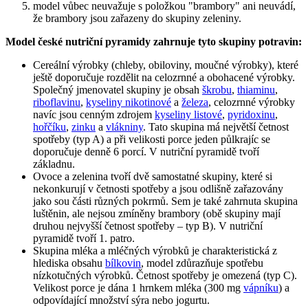
model vůbec neuvažuje s položkou "brambory" ani neuvádí,
že brambory jsou zařazeny do skupiny zeleniny.
Model české nutriční pyramidy zahrnuje tyto skupiny potravin:
Cereální výrobky (chleby, obiloviny, moučné výrobky), které
ještě doporučuje rozdělit na celozrnné a obohacené výrobky.
Společný jmenovatel skupiny je obsah
škrobu
,
thiaminu
,
riboflavinu
,
kyseliny nikotinové
a
železa
, celozrnné výrobky
navíc jsou cenným zdrojem
kyseliny listové
,
pyridoxinu
,
hořčíku
,
zinku
a
vlákniny
. Tato skupina má největší četnost
spotřeby (typ A) a při velikosti porce jeden půlkrajíc se
doporučuje denně 6 porcí. V nutriční pyramidě tvoří
základnu.
Ovoce a zelenina tvoří dvě samostatné skupiny, které si
nekonkurují v četnosti spotřeby a jsou odlišně zařazovány
jako sou části různých pokrmů. Sem je také zahrnuta skupina
luštěnin, ale nejsou zmíněny brambory (obě skupiny mají
druhou nejvyšší četnost spotřeby – typ B). V nutriční
pyramidě tvoří 1. patro.
Skupina mléka a mléčných výrobků je charakteristická z
hlediska obsahu
bílkovin
, model zdůrazňuje spotřebu
nízkotučných výrobků. Četnost spotřeby je omezená (typ C).
Velikost porce je dána 1 hrnkem mléka (300 mg
vápníku
) a
odpovídající množství sýra nebo jogurtu.