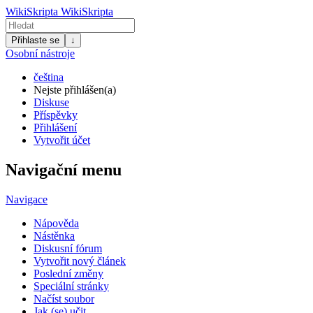
WikiSkripta
WikiSkripta
Přihlaste se
↓
Osobní nástroje
čeština
Nejste přihlášen(a)
Diskuse
Příspěvky
Přihlášení
Vytvořit účet
Navigační menu
Navigace
Nápověda
Nástěnka
Diskusní fórum
Vytvořit nový článek
Poslední změny
Speciální stránky
Načíst soubor
Jak (se) učit