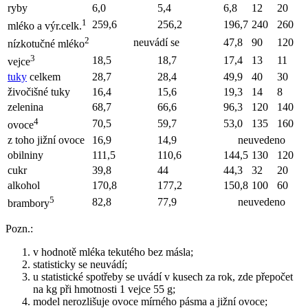
ryby
6,0
5,4
6,8
12
20
1
259,6
256,2
196,7
240
260
mléko a výr.celk.
2
neuvádí se
47,8
90
120
nízkotučné mléko
3
18,5
18,7
17,4
13
11
vejce
tuky
celkem
28,7
28,4
49,9
40
30
živočišné tuky
16,4
15,6
19,3
14
8
zelenina
68,7
66,6
96,3
120
140
4
70,5
59,7
53,0
135
160
ovoce
z toho jižní ovoce
16,9
14,9
neuvedeno
obilniny
111,5
110,6
144,5
130
120
cukr
39,8
44
44,3
32
20
alkohol
170,8
177,2
150,8
100
60
5
82,8
77,9
neuvedeno
brambory
Pozn.:
v hodnotě mléka tekutého bez másla;
statisticky se neuvádí;
u statistické spotřeby se uvádí v kusech za rok, zde přepočet
na kg při hmotnosti 1 vejce 55 g;
model nerozlišuje ovoce mírného pásma a jižní ovoce;