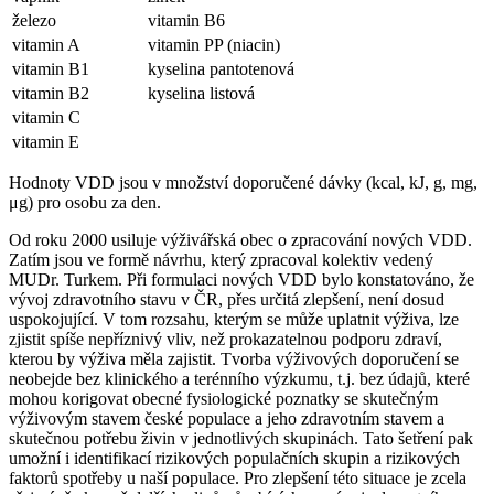
železo
vitamin B6
vitamin A
vitamin PP (niacin)
vitamin B1
kyselina pantotenová
vitamin B2
kyselina listová
vitamin C
vitamin E
Hodnoty VDD jsou v množství doporučené dávky (kcal, kJ, g, mg,
μg) pro osobu za den.
Od roku 2000 usiluje výživářská obec o zpracování nových VDD.
Zatím jsou ve formě návrhu, který zpracoval kolektiv vedený
MUDr. Turkem. Při formulaci nových VDD bylo konstatováno, že
vývoj zdravotního stavu v ČR, přes určitá zlepšení, není dosud
uspokojující. V tom rozsahu, kterým se může uplatnit výživa, lze
zjistit spíše nepříznivý vliv, než prokazatelnou podporu zdraví,
kterou by výživa měla zajistit. Tvorba výživových doporučení se
neobejde bez klinického a terénního výzkumu, t.j. bez údajů, které
mohou korigovat obecné fysiologické poznatky se skutečným
výživovým stavem české populace a jeho zdravotním stavem a
skutečnou potřebu živin v jednotlivých skupinách. Tato šetření pak
umožní i identifikací rizikových populačních skupin a rizikových
faktorů spotřeby u naší populace. Pro zlepšení této situace je zcela