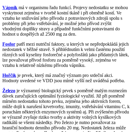
Vápník
má v organismu řadu funkcí. Projevy nedostatku se mohou
vyskytnout zejména v tvorbě kostní tkáně i při obměně kostí. Ve
vztahu ke snižování jeho přívodu z potravinových zdrojů spolu s
problémy při jeho vstřebávání, je možné jeho přívod zvýšit
vhodnými doplňky stravy a případně funkčními potravinami do
hodnot u dospělých až 2500 mg za den.
Fosfor
patří mezi nutriční faktory, u kterých se nepředpokládá jejich
nedostatek v běžné stravě. S přihlédnutím k velmi častému použití
různých solí kyseliny fosforečné a polyfosfátů jako přídatných látek,
lze považovat přívod fosforu za poměrně vysoký, zejména ve
vztahu k relativně nízkému přívodu vápníku.
Hořčík
je prvek, který má značný význam pro srdeční akci.
Hodnoty uvedené ve VDD jsou mírně vyšší než uváděná potřeba.
Železo
je významný biologický prvek s poměrně malým rozmezím
dávek zaručujících optimální fyziologické využití. Již při poměrně
mírném nedostatku tohoto prvku, zejména jeho aktivních forem,
může dojít k narušení krvetvorby, imunity, vstřebávání vitaminu C, k
poruchám některých enzymových systémů aj. Při zvýšeném přívodu
se výrazně zvyšuje riziko tvorby a aktivity volných kyslíkových
radikálů se všemi následky. Pro železo je nutno považovat za
hraniční hodnotu denního přívodu 20 mg. Nedostatek železa může