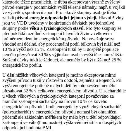
kategorie těžce pracujících, je třeba akceptovat výrazně zvýšený
přívod energie v podmínkách vyšší tělesné námahy, např. u vojáků
ve výcviku, sportovců apod. Pro takové skupiny osob je třeba
zajistit
přívod energie odpovídající jejímu výdeji.
Hlavní živiny
jsou ve VDD uvedeny v konkrétních dávkách pro jednotlivé
skupiny podle
věku a fyziologických stavů
. Pro tyto skupiny se
předpokládá rozdílné zastoupení hlavních živin v celkovém
průměrném denním energetickém přívodu. Nepovažuje se za
vhodné ani účelné, aby procentuální podíl bílkovin byl nižší než
10 % a vyšší než 15 %. Zastoupení tuků by u dospělé populace
nemělo převyšovat 30 % s výjimkou osob s vyšší tělesnou zátěží.
Snížení dávky tuků je žádoucí, ale nemělo by být nižší než 25 %
energetického podílu.
U
dětí
nižších věkových kategorií je možno akceptovat mírné
zvýšení přívodu tuků v růstovém období, zejména u kojenců. Při
vyšší energetické potřebě malých dětí by toto zvýšení nemělo
přesahovat 32 % v celkovém energetickém přívodu. U sacharidů je
u všech věkových a fyziologických kategorií považováno za
hraniční zastoupení sacharózy na úrovni 10 % celkového
energetického přívodu. Podíl energeticky využitelných sacharidů
(polysacharidů) v energetickém přívodu nemusí být ohraničen,
přičemž ale základním měřítkem by mělo být u dětí odpovídající
zastoupení ve váho(hmotnostně)-výškovém řečišti a u dospělých
odpovídající hodnota BMI.