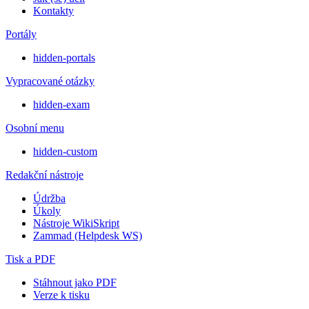
Kontakty
Portály
hidden-portals
Vypracované otázky
hidden-exam
Osobní menu
hidden-custom
Redakční nástroje
Údržba
Úkoly
Nástroje WikiSkript
Zammad (Helpdesk WS)
Tisk a PDF
Stáhnout jako PDF
Verze k tisku