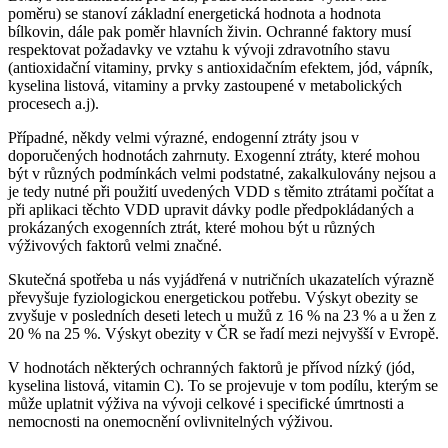
poměru) se stanoví základní energetická hodnota a hodnota
bílkovin, dále pak poměr hlavních živin. Ochranné faktory musí
respektovat požadavky ve vztahu k vývoji zdravotního stavu
(antioxidační vitaminy, prvky s antioxidačním efektem, jód, vápník,
kyselina listová, vitaminy a prvky zastoupené v metabolických
procesech a.j).
Případné, někdy velmi výrazné, endogenní ztráty jsou v
doporučených hodnotách zahrnuty. Exogenní ztráty, které mohou
být v různých podmínkách velmi podstatné, zakalkulovány nejsou a
je tedy nutné při použití uvedených VDD s těmito ztrátami počítat a
při aplikaci těchto VDD upravit dávky podle předpokládaných a
prokázaných exogenních ztrát, které mohou být u různých
výživových faktorů velmi značné.
Skutečná spotřeba u nás vyjádřená v nutričních ukazatelích výrazně
převyšuje fyziologickou energetickou potřebu. Výskyt obezity se
zvyšuje v posledních deseti letech u mužů z 16 % na 23 % a u žen z
20 % na 25 %. Výskyt obezity v ČR se řadí mezi nejvyšší v Evropě.
V hodnotách některých ochranných faktorů je přívod nízký (jód,
kyselina listová, vitamin C). To se projevuje v tom podílu, kterým se
může uplatnit výživa na vývoji celkové i specifické úmrtnosti a
nemocnosti na onemocnění ovlivnitelných výživou.