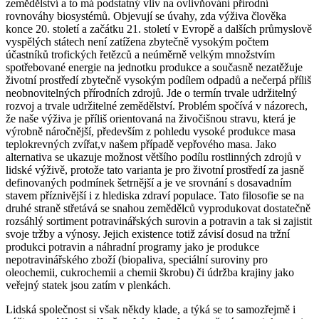
zemědělství a to má podstatný vliv na ovlivňování přírodní
rovnováhy biosystémů. Objevují se úvahy, zda výživa člověka
konce 20. století a začátku 21. století v Evropě a dalších průmyslově
vyspělých státech není zatížena zbytečně vysokým počtem
účastníků trofických řetězců a neúměrně velkým množstvím
spotřebované energie na jednotku produkce a současně nezatěžuje
životní prostředí zbytečně vysokým podílem odpadů a nečerpá příliš
neobnovitelných přírodních zdrojů. Jde o termín trvale udržitelný
rozvoj a trvale udržitelné zemědělství. Problém spočívá v názorech,
že naše výživa je příliš orientovaná na živočišnou stravu, která je
výrobně náročnější, především z pohledu vysoké produkce masa
teplokrevných zvířat,v našem případě vepřového masa. Jako
alternativa se ukazuje možnost většího podílu rostlinných zdrojů v
lidské výživě, protože tato varianta je pro životní prostředí za jasně
definovaných podmínek šetrnější a je ve srovnání s dosavadním
stavem příznivější i z hlediska zdraví populace. Tato filosofie se na
druhé straně střetává se snahou zemědělců vyprodukovat dostatečně
rozsáhlý sortiment potravinářských surovin a potravin a tak si zajistit
svoje tržby a výnosy. Jejich existence totiž závisí dosud na tržní
produkci potravin a náhradní programy jako je produkce
nepotravinářského zboží (biopaliva, speciální suroviny pro
oleochemii, cukrochemii a chemii škrobu) či údržba krajiny jako
veřejný statek jsou zatím v plenkách.
Lidská společnost si však někdy klade, a týká se to samozřejmě i