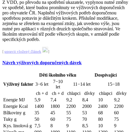
Z VDD, po převodu na spotřební ukazatele, vyplynou nutné změny
ve spotřebě, které budou promítnuty ve výživových doporučeních
pro obyvatele ČR. Naplnění výživových potřeb doporučenou
spotřebou potravin je důležitým krokem. Příslušné modifikace,
zejména se zřetelem na exogenní ztráty, jak uvedeno výše, jsou
nutné pro aplikaci v různých druzích společného stravování. Ve
školním stravování též podle věkových skupin, v armádě podle
specifických potřeb.
[
upravit vložený článek
]
Návrh výživových doporučených dávek
Děti školního věku
Dospívající
7−10
Výživný faktor
3−6 let
11−14 let
15−18
let
ch + d
ch + d
chlapci
dívky
chlapci
dívky
Energie MJ
5,9
7,4
9,2
8,4
10
9,2
Energie Kcal
1400
1800
2200
2000
2400
2200
Bílkoviny g
35
45
55
53
68
60
Tuky g
50
60
75
70
80
75
Kys. linolová g
7,5
8
9
8,5
10
9