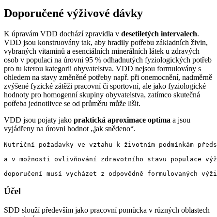
Doporučené výživové dávky
K úpravám VDD dochází zpravidla v
desetiletých intervalech
.
VDD jsou konstruovány tak, aby hradily potřebu základních živin,
vybraných vitaminů a esenciálních minerálních látek u zdravých
osob v populaci na úrovni 95 % odhadnutých fyziologických potřeb
pro tu kterou kategorii obyvatelstva. VDD nejsou formulovány s
ohledem na stavy změněné potřeby např. při onemocnění, nadměrně
zvýšené fyzické zátěži pracovní či sportovní, ale jako fyziologické
hodnoty pro homogenní skupiny obyvatelstva, zatímco skutečná
potřeba jednotlivce se od průměru může lišit.
VDD jsou pojaty jako
praktická aproximace optima
a jsou
vyjádřeny na úrovni hodnot „jak snědeno“.
Nutriční požadavky ve vztahu k životním podmínkám předs
a v možnosti ovlivňování zdravotního stavu populace výž
Účel
SDD slouží především jako pracovní pomůcka v různých oblastech