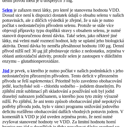
denní přívod mědi je u dospělých 5 mg.
Selen
je zařazen mezi látky, pro které je stanovena hodnota VDD.
Dosud sice není k dispozici dostatek údajů o obsahu selenu v našich
potravinách, ale z dílčích výsledků je zřejmé, že u nás je nutno
počítat s nedostatečným přívodem selenu. Protože se stále více
objevují přípravky typu doplňků stravy s obsahem selenu, je nutné
stanovit doporučenou denní dávku. Také selen, jako některé jiné
látky, má velmi malé rozmezí hodnot, kdy se uplatní jeho biologická
aktivita. Denní dávka by neměla přesáhnout hodnotu 100 µg. Denní
přívod nižší než 30 µg již představuje riziko z nedostatku, zejména v
oblasti antioxidační aktivity, protože selen je zastoupen v důležitém
enzymu – glutathionperoxidáze.
Jód
je prvek, u kterého je nutno počítat v našich podmínkách s jeho
nedostatečným přirozeným přívodem. Tento deficit v přirozeném
přívodu se řeší
suplementací
. Prioritně bylo zavedeno obohacování
jedlé, kuchyňské soli – chloridu sodného – jodidem draselným. Po
zjištění ztrát sublimací při skladování a používání soli byl jodid
draselný nahrazen jodičnanem, u kterého jsou tyto ztráty výrazně
nižší. Po zjištění, že ani tento způsob obohacování plně nepokrývá
potřeby přívodu jodu, bylo v rámci programu snižování jodového
deficitu rozšířeno obohacování dalších vhodných potravin jodem. V
komentáři k VDD je jód uveden zejména proto, že není nutné
zvyšovat stanovené hodnoty ve VDD. Za limitní hodnotu horní
hranice pro jód u dospělých je třeba považovat dávky uvedené ve