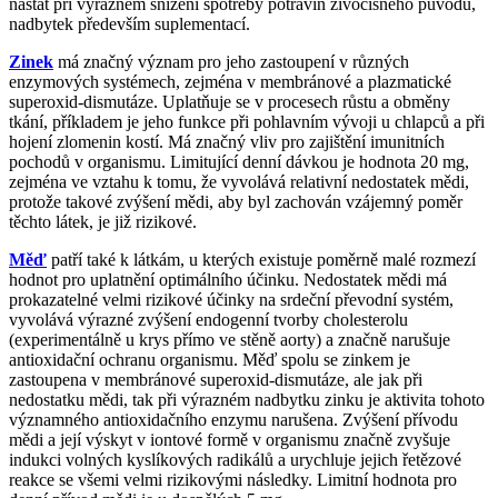
nastat při výrazném snížení spotřeby potravin živočišného původu,
nadbytek především suplementací.
Zinek
má značný význam pro jeho zastoupení v různých
enzymových systémech, zejména v membránové a plazmatické
superoxid-dismutáze. Uplatňuje se v procesech růstu a obměny
tkání, příkladem je jeho funkce při pohlavním vývoji u chlapců a při
hojení zlomenin kostí. Má značný vliv pro zajištění imunitních
pochodů v organismu. Limitující denní dávkou je hodnota 20 mg,
zejména ve vztahu k tomu, že vyvolává relativní nedostatek mědi,
protože takové zvýšení mědi, aby byl zachován vzájemný poměr
těchto látek, je již rizikové.
Měď
patří také k látkám, u kterých existuje poměrně malé rozmezí
hodnot pro uplatnění optimálního účinku. Nedostatek mědi má
prokazatelné velmi rizikové účinky na srdeční převodní systém,
vyvolává výrazné zvýšení endogenní tvorby cholesterolu
(experimentálně u krys přímo ve stěně aorty) a značně narušuje
antioxidační ochranu organismu. Měď spolu se zinkem je
zastoupena v membránové superoxid-dismutáze, ale jak při
nedostatku mědi, tak při výrazném nadbytku zinku je aktivita tohoto
významného antioxidačního enzymu narušena. Zvýšení přívodu
mědi a její výskyt v iontové formě v organismu značně zvyšuje
indukci volných kyslíkových radikálů a urychluje jejich řetězové
reakce se všemi velmi rizikovými následky. Limitní hodnota pro