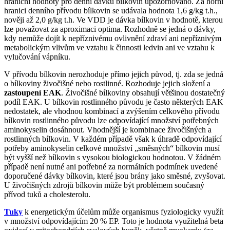
hraniční hodnoty pro denní dávku bílkovin upozorňováno. Za horní
hranici denního přívodu bílkovin se udávala hodnota 1,6 g/kg t.h.,
nověji až 2,0 g/kg t.h. Ve VDD je dávka bílkovin v hodnotě, kterou
lze považovat za aproximaci optima. Rozhodně se jedná o dávky,
kdy nemůže dojít k nepříznivému ovlivnění zdraví ani nepříznivým
metabolickým vlivům ve vztahu k činnosti ledvin ani ve vztahu k
vylučování vápníku.
V přívodu bílkovin nerozhoduje přímo jejich původ, tj. zda se jedná
o bílkoviny živočišné nebo rostlinné. Rozhoduje jejich složení a
zastoupení EAK
. Živočišné bílkoviny obsahují většinou dostatečný
podíl EAK. U bílkovin rostlinného původu je často některých EAK
nedostatek, ale vhodnou kombinací a zvýšením celkového přívodu
bílkovin rostlinného původu lze odpovídající množství potřebných
aminokyselin dosáhnout. Vhodnější je kombinace živočišných a
rostlinných bílkovin. V každém případě však k úhradě odpovídající
potřeby aminokyselin celkové množství „směsných“ bílkovin musí
být vyšší než bílkovin s vysokou biologickou hodnotou. V žádném
případě není nutné ani potřebné za normálních podmínek uvedené
doporučené dávky bílkovin, které jsou brány jako směsné, zvyšovat.
U živočišných zdrojů bílkovin může být problémem současný
přívod tuků a cholesterolu.
Tuky
k energetickým účelům může organismus fyziologicky využít
v množství odpovídajícím 20 % EP. Toto je hodnota využitelná beta