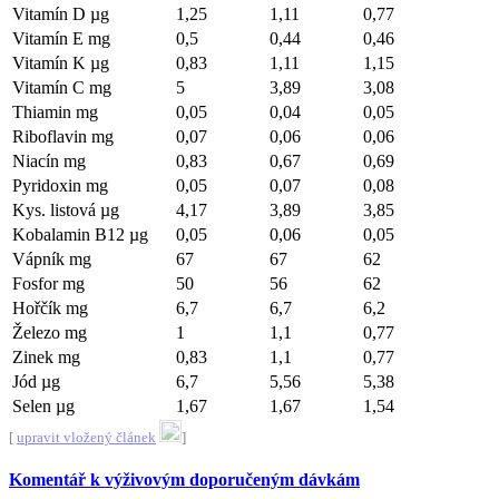
Vitamín D µg
1,25
1,11
0,77
Vitamín E mg
0,5
0,44
0,46
Vitamín K µg
0,83
1,11
1,15
Vitamín C mg
5
3,89
3,08
Thiamin mg
0,05
0,04
0,05
Riboflavin mg
0,07
0,06
0,06
Niacín mg
0,83
0,67
0,69
Pyridoxin mg
0,05
0,07
0,08
Kys. listová µg
4,17
3,89
3,85
Kobalamin B12 µg
0,05
0,06
0,05
Vápník mg
67
67
62
Fosfor mg
50
56
62
Hořčík mg
6,7
6,7
6,2
Železo mg
1
1,1
0,77
Zinek mg
0,83
1,1
0,77
Jód µg
6,7
5,56
5,38
Selen µg
1,67
1,67
1,54
[
upravit vložený článek
]
Komentář k výživovým doporučeným dávkám