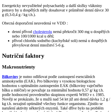
Energeticky nevyužitelné polysacharidy a další složky vlákniny
potravy by u dospělých měly dosahovat v průměrné denní dávce 30
g (0,3-0,4 g / kg t.h.).
Obecná doporučení neuvedená ve VDD :
denní přívod
cholesterolu
nemá překročit 300 mg u dospělých
nebo 100/1000 kcal u dětí;
přívod chloridu sodného (kuchyňské soli) nemá u dospělých
převyšovat denní množství 5-6 g.
Nutriční faktory
Makronutrienty
Bílkoviny
je nutno odlišovat podle zastoupení esenciálních
aminokyselin (EAK). Pro bílkoviny s vysokou biologickou
hodnotou s optimálním zastoupením EAK (bílkoviny vaječného
bílku a mléčné) se považuje za minimální hodnota 0,57 g/ kg t.h.
podle hodnocení provedeného skupinou expertů WHO v r. 1985.
Nověji se prokázalo, že u mužů nad 54 let již ani denní dávka 1,2 g /
kg t.h. nezajistí optimálně všechny funkce organismu. Zjistilo se
narušení aktivity některých enzymů. Také dříve bylo na problém