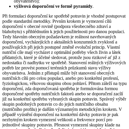
obyvatelstvo);
výživová doporučení ve formě pyramidy
.
Při formulaci doporučení ke spotřebě potravin je vhodné postupovat
podle standardní metodiky. Prvním krokem je vymezení cílů
doporučení v obecné rovině (podpora všeobecného zdraví a
blahobytu) s přihlédnutím k jejich použitelnosti pro danou populaci.
Tedy hlavním obecným požadavkem je reálnost navrhovaných
doporučení, vycházejících z aktuálních konzumních zvyklostí a
používajících při jejich postupné změně evoluční princip. Vlastní
nutriční cíle mají vycházet z optimální potřeby všech živin a látek
přídatných, které je účelné sledovat, protože jsou rizikové ať již z
nedostatku či nadbytku ve spotřebě. Stanovení reálných výživových
potřeb lze provést pomocí terénních průzkumů stavu výživy
obyvatelstva. Jedním z přístupů může být stanovení obecných
nutričních cílů pro celou populaci, anebo pro konkrétní profesní,
fyziologickou, věkovou skupinu obou pohlaví. Přitom záleží na typu
doporučení, zda doporučovaná spotřeba je formulována formou
doporučené spotřeby nutričních faktorů anebo se doporučení zacílí
již na konkrétní spotřebu vybraných skupin potravin. Správný výběr
skupin podobných potravin co do jejich nutričního obsahu
(nutričního profilu) je dalším významným metodickým krokem. V
případě vyústění doporučení na konkrétní dávky potravin je pak
nezbytným krokem vymezení velikosti a frekvence porcí pro
jednotlivé skupiny potravin. Přesnost vymezení skupiny klade na