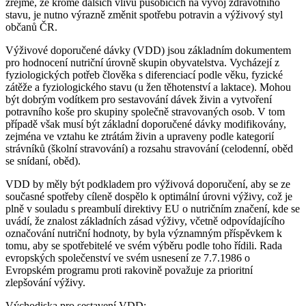
zřejmé, že kromě dalších vlivů působících na vývoj zdravotního
stavu, je nutno výrazně změnit spotřebu potravin a výživový styl
občanů ČR.
Výživové doporučené dávky (VDD) jsou základním dokumentem
pro hodnocení nutriční úrovně skupin obyvatelstva. Vycházejí z
fyziologických potřeb člověka s diferenciací podle věku, fyzické
zátěže a fyziologického stavu (u žen těhotenství a laktace). Mohou
být dobrým vodítkem pro sestavování dávek živin a vytvoření
potravního koše pro skupiny společně stravovaných osob. V tom
případě však musí být základní doporučené dávky modifikovány,
zejména ve vztahu ke ztrátám živin a upraveny podle kategorií
strávníků (školní stravování) a rozsahu stravování (celodenní, oběd
se snídaní, oběd).
VDD by měly být podkladem pro výživová doporučení, aby se ze
současné spotřeby cíleně dospělo k optimální úrovni výživy, což je
plně v souladu s preambulí direktivy EU o nutričním značení, kde se
uvádí, že znalost základních zásad výživy, včetně odpovídajícího
označování nutriční hodnoty, by byla významným příspěvkem k
tomu, aby se spotřebitelé ve svém výběru podle toho řídili. Rada
evropských společenství ve svém usnesení ze 7.7.1986 o
Evropském programu proti rakovině považuje za prioritní
zlepšování výživy.
Východiska pro sestavení VDD: