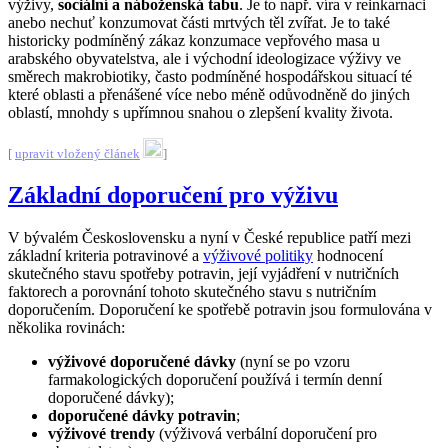
výživy,
sociální a náboženská tabu
. Je to např. víra v reinkarnaci
anebo nechuť konzumovat části mrtvých těl zvířat. Je to také
historicky podmíněný zákaz konzumace vepřového masa u
arabského obyvatelstva, ale i východní ideologizace výživy ve
směrech makrobiotiky, často podmíněné hospodářskou situací té
které oblasti a přenášené více nebo méně odůvodněně do jiných
oblastí, mnohdy s upřímnou snahou o zlepšení kvality života.
[
upravit vložený článek
]
Základní doporučení pro výživu
V bývalém Československu a nyní v České republice patří mezi
základní kriteria potravinové a
výživové politiky
hodnocení
skutečného stavu spotřeby potravin, její vyjádření v nutričních
faktorech a porovnání tohoto skutečného stavu s
nutričním
doporučením
. Doporučení ke spotřebě potravin jsou formulována v
několika rovinách:
výživové doporučené dávky
(nyní se po vzoru
farmakologických doporučení používá i termín denní
doporučené dávky);
doporučené dávky potravin
;
výživové trendy
(výživová verbální doporučení pro