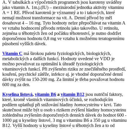
A. V tabulkách a výpočetních programech jsou karoteny uváděny
jako vitamin A. 1m.j.(IU) – mezinárodní jednotka aktivity vitaminu
A = 1 RE. Přívod karotenů je významný a to i takových, které
nemají možnost transformace na vit. A. Denní přívod by měl
dosahovat 4 – 16 mg. Tyto hodnoty nelze přepočítávat na vitamin A
ve vztahu hodnocení přívodu retinolu jako takového. U retinolu,
zejména u těhotných žen od počátku těhotenství, je nutno dodržet
doporučenou hodnotu 0,8 mg ve vztahu k možnému teratogennímu
působení vyšších dávek.
Vitamin C
má širokou paletu fyziologických, biologických,
metabolických a dalších funkcí. Hodnoty uvedené ve VDD je
možno považovat za optimální k úhradě fyziologických
vitaminových funkcí. Při zvýšeném riziku ze znečištěného prostředí,
kouření, psychické zátěže, infekce aj. je vhodné doporučené denní
dávky zvýšit na 150-200 mg. Za limitní je třeba považovat hodnotu
600 mg za den.
Kyselina listová
,
vitamin B6
a
vitamin B12
jsou nutriční faktory,
které, kromě vlastních vitaminových účinků, se rozhodujícím
podílem uplatňují při snižování hladiny
homocysteinu
v krvi. Tato
skutečnost může být u osob s rizikem zvýšení hladiny homocysteinu
zohledněna zvýšením doporučených denních dávek do hodnot 600 -
1000 µg u kyseliny listové, 3 mg u vitaminu B6 a 350 µg u vitaminu
B12. Vyšší hodnoty u kyseliny listové u těhotných žen a to od