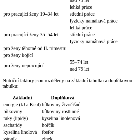
nad 75 let
lehká práce
pro pracující ženy 19–34 let
střední práce
fyzicky namáhavá práce
lehká práce
pro pracující ženy 35–54 let
střední práce
fyzicky namáhavá práce
pro ženy těhotné od II. trimestru
pro ženy kojící
55–74 let
pro ženy nepracující
nad 75 let
Nutriční faktory jsou rozděleny na základní tabulku a doplňkovou
tabulku:
Základní
Doplňková
energie (kJ a Kcal)
bílkoviny živočišné
bílkoviny
bílkoviny rostlinné
tuky (lipidy)
kyselina linolenová
sacharidy
hořčík
kyselina linolová
fosfor
vápník
zinek