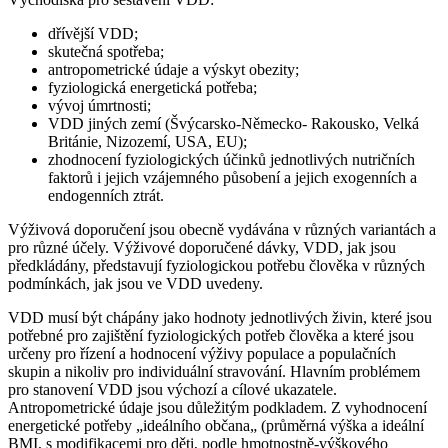
dřívější VDD;
skutečná spotřeba;
antropometrické údaje a výskyt obezity;
fyziologická energetická potřeba;
vývoj úmrtnosti;
VDD jiných zemí (Švýcarsko-Německo- Rakousko, Velká
Británie, Nizozemí, USA, EU);
zhodnocení fyziologických účinků jednotlivých nutričních
faktorů i jejich vzájemného působení a jejich exogenních a
endogenních ztrát.
Výživová doporučení jsou obecně vydávána v různých variantách a
pro různé účely. Výživové doporučené dávky, VDD, jak jsou
předkládány, představují fyziologickou potřebu člověka v různých
podmínkách, jak jsou ve VDD uvedeny.
VDD musí být chápány jako hodnoty jednotlivých živin, které jsou
potřebné pro zajištění fyziologických potřeb člověka a které jsou
určeny pro řízení a hodnocení výživy populace a populačních
skupin a nikoliv pro individuální stravování. Hlavním problémem
pro stanovení VDD jsou výchozí a cílové ukazatele.
Antropometrické údaje jsou důležitým podkladem. Z vyhodnocení
energetické potřeby „ideálního občana„ (průměrná výška a ideální
BMI, s modifikacemi pro děti, podle hmotnostně-výškového