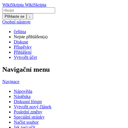
WikiSkripta
WikiSkripta
Přihlaste se
↓
Osobní nástroje
čeština
Nejste přihlášen(a)
Diskuse
Příspěvky
Přihlášení
Vytvořit účet
Navigační menu
Navigace
Nápověda
Nástěnka
Diskusní fórum
Vytvořit nový článek
Poslední změny
Speciální stránky
Načíst soubor
Jak (se) učit