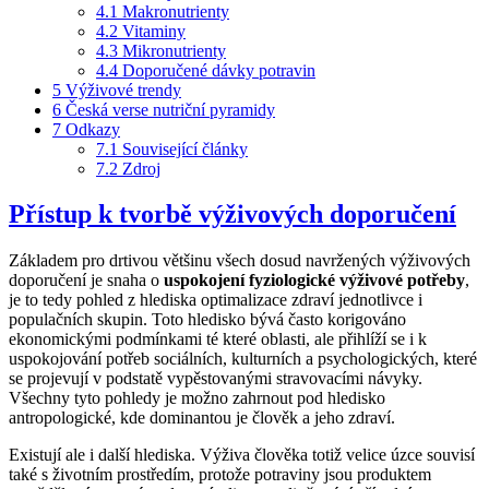
4.1
Makronutrienty
4.2
Vitaminy
4.3
Mikronutrienty
4.4
Doporučené dávky potravin
5
Výživové trendy
6
Česká verse nutriční pyramidy
7
Odkazy
7.1
Související články
7.2
Zdroj
Přístup k tvorbě výživových doporučení
Základem pro drtivou většinu všech dosud navržených výživových
doporučení je snaha o
uspokojení fyziologické výživové potřeby
,
je to tedy pohled z hlediska optimalizace zdraví jednotlivce i
populačních skupin. Toto hledisko bývá často korigováno
ekonomickými podmínkami té které oblasti, ale přihlíží se i k
uspokojování potřeb sociálních, kulturních a psychologických, které
se projevují v podstatě vypěstovanými stravovacími návyky.
Všechny tyto pohledy je možno zahrnout pod hledisko
antropologické, kde dominantou je člověk a jeho zdraví.
Existují ale i další hlediska. Výživa člověka totiž velice úzce souvisí
také s životním prostředím, protože potraviny jsou produktem