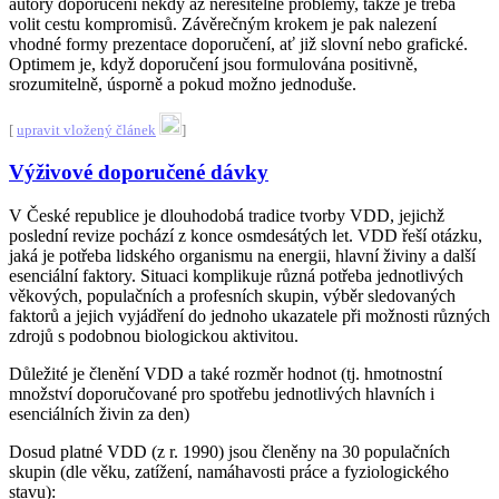
autory doporučení někdy až neřešitelné problémy, takže je třeba
volit cestu kompromisů. Závěrečným krokem je pak nalezení
vhodné formy prezentace doporučení, ať již slovní nebo grafické.
Optimem je, když doporučení jsou formulována positivně,
srozumitelně, úsporně a pokud možno jednoduše.
[
upravit vložený článek
]
Výživové doporučené dávky
V České republice je dlouhodobá tradice tvorby VDD, jejichž
poslední revize pochází z konce osmdesátých let. VDD řeší otázku,
jaká je potřeba lidského organismu na energii, hlavní živiny a další
esenciální faktory. Situaci komplikuje různá potřeba jednotlivých
věkových, populačních a profesních skupin, výběr sledovaných
faktorů a jejich vyjádření do jednoho ukazatele při možnosti různých
zdrojů s podobnou biologickou aktivitou.
Důležité je členění VDD a také rozměr hodnot (tj. hmotnostní
množství doporučované pro spotřebu jednotlivých hlavních i
esenciálních živin za den)
Dosud platné VDD (z r. 1990) jsou členěny na 30 populačních
skupin (dle věku, zatížení, namáhavosti práce a fyziologického
stavu):