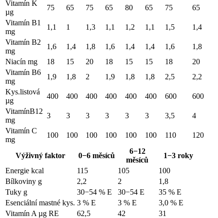
Vitamín K
75
65
75
65
80
65
75
65
µg
Vitamín B1
1,1
1
1,3
1,1
1,2
1,1
1,5
1,4
mg
Vitamín B2
1,6
1,4
1,8
1,6
1,4
1,4
1,6
1,8
mg
Niacín mg
18
15
20
18
15
15
18
20
Vitamín B6
1,9
1,8
2
1,9
1,8
1,8
2,5
2,2
mg
Kys.listová
400
400
400
400
400
400
600
600
µg
VitamínB12
3
3
3
3
3
3
3,5
4
mg
Vitamín C
100
100
100
100
100
100
110
120
mg
6−12
Výživný faktor
0−6 měsíců
1−3 roky
měsíců
Energie kcal
115
105
100
Bílkoviny g
2,2
2
1,8
Tuky g
30−54 % E
30−54 E
35 % E
Esenciální mastné kys.
3 % E
3 % E
3,0 % E
Vitamín A µg RE
62,5
42
31