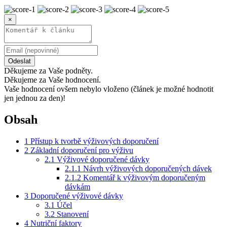
×
Odeslat
Děkujeme za Vaše podněty.
Děkujeme za Vaše hodnocení.
Vaše hodnocení ovšem nebylo vloženo (článek je možné hodnotit
jen jednou za den)!
Obsah
1
Přístup k tvorbě výživových doporučení
2
Základní doporučení pro výživu
2.1
Výživové doporučené dávky
2.1.1
Návrh výživových doporučených dávek
2.1.2
Komentář k výživovým doporučeným
dávkám
3
Doporučené výživové dávky
3.1
Účel
3.2
Stanovení
4
Nutriční faktory