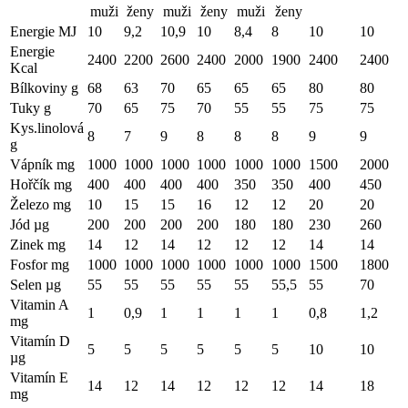
muži
ženy
muži
ženy
muži
ženy
Energie MJ
10
9,2
10,9
10
8,4
8
10
10
Energie
2400
2200
2600
2400
2000
1900
2400
2400
Kcal
Bílkoviny g
68
63
70
65
65
65
80
80
Tuky g
70
65
75
70
55
55
75
75
Kys.linolová
8
7
9
8
8
8
9
9
g
Vápník mg
1000
1000
1000
1000
1000
1000
1500
2000
Hořčík mg
400
400
400
400
350
350
400
450
Železo mg
10
15
15
16
12
12
20
20
Jód µg
200
200
200
200
180
180
230
260
Zinek mg
14
12
14
12
12
12
14
14
Fosfor mg
1000
1000
1000
1000
1000
1000
1500
1800
Selen µg
55
55
55
55
55
55,5
55
70
Vitamin A
1
0,9
1
1
1
1
0,8
1,2
mg
Vitamín D
5
5
5
5
5
5
10
10
µg
Vitamín E
14
12
14
12
12
12
14
18
mg