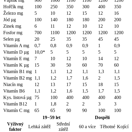
Vápník mg
900
1000
1100
1100
1200
1200
Hořčík mg
100
250
350
300
400
350
Železo mg
5
10
12
15
12
16
Jód µg
100
140
180
180
200
200
Zinek mg
6
11
12
10
12
10
Fosfor mg
700
1100
1200
1200
1200
1200
Selen µg
20
25
35
35
45
45
Vitamín A mg
0,7
0,8
0,9
0,9
1
0,9
Vitamín D µg
10,0*
5
5
5
5
5
Vitamín E mg
7
10
12
10
14
12
Vitamín K µg
15
30
50
60
70
60
Vitamín B1 mg
1
1,1
1,2
1,1
1,3
1,1
Vitamín B2 mg
1,1
1,2
1,7
1,6
2
1,5
Niacín mg
12
13
17
15
18
15
Vitamín B6
1,1
1,2
1,6
1,5
1,7
1,5
Kys. listová µg
75
100
400
400
400
400
Vitamín B12
1
1,8
2
2
3
3
Vitamín C mg
65
65
90
90
100
100
19−59 let
Dospělí
Výživný
Střední
Lehká zátěž
60 a více
Těhotné
Kojící
faktor
zátěž