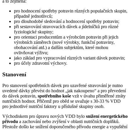
a to zejména:
pro hodnocení spotřeby potravin různých populačních skupin,
případně jednotlivců;
pro dlouhodobé sledování a hodnocení spotřeby potravin;
při sestavování stravovacích dávek a jídelníčků pro různé
fyziologické skupiny;
pro orientaci producentům a výrobcům potravin při jejich
výrobních záměrech (nové výrobky, funkční potraviny,
obohacování atd.) a dalším subjektům, které mohou
ovlivňovat výživu;
jako základ pro vypracování různých variant dávek potravin;
pro účely zdravotní výchovy.
Stanovení
Pro stanovení spotřebních dávek pro uzavřené stravování je nutno
uvedené dávky převést do hodnot „jak nakoupeno“ a pro převedení
do dávek potravin,
spotřebního koše
vzít v úvahu přiměřené ztráty
nutričních hodnot. Přičemž pro oběd se uvažuje s 30-33 % VDD
pro jednotlivé nutriční faktory u příslušné skupiny osob.
Východiskem pro úpravu nových VDD bylo
snížení energetického
přívodu
a zachování nebo zvýšení v oblasti nutričních doplňků.
Přestože došlo ke snížení doporučeného přívodu energie a vypuštění