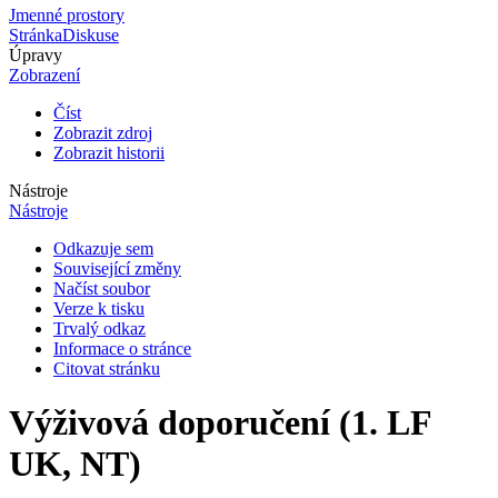
Jmenné prostory
Stránka
Diskuse
Úpravy
Zobrazení
Číst
Zobrazit zdroj
Zobrazit historii
Nástroje
Nástroje
Odkazuje sem
Související změny
Načíst soubor
Verze k tisku
Trvalý odkaz
Informace o stránce
Citovat stránku
Výživová doporučení (1. LF
UK, NT)