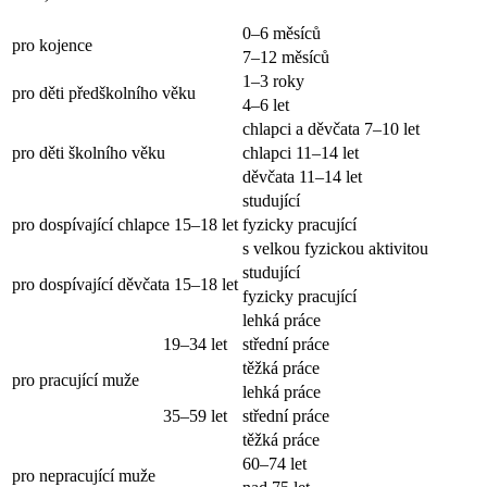
0–6 měsíců
pro kojence
7–12 měsíců
1–3 roky
pro děti předškolního věku
4–6 let
chlapci a děvčata 7–10 let
pro děti školního věku
chlapci 11–14 let
děvčata 11–14 let
studující
pro dospívající chlapce 15–18 let
fyzicky pracující
s velkou fyzickou aktivitou
studující
pro dospívající děvčata 15–18 let
fyzicky pracující
lehká práce
19–34 let
střední práce
těžká práce
pro pracující muže
lehká práce
35–59 let
střední práce
těžká práce
60–74 let
pro nepracující muže