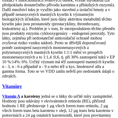
oxidací v mitochondriích svalových buněk, včetně myokardu (za
předpokladu dostatečného přívodu karnitinu a příslušných enzymů).
Další množství tuku je využito jako stavební a izolační hmoty a v
případě nenasycených mastných kyselin k významným
biologických účinkům, které jsou dány aktivitou metabolitů těchto
kyselin jako jsou prostanoidy (prostacykliny, thromboxany,
leukotrieny aj.). Problém je v tom, že meziproduktem těchto přeměn
jsou produkty enzymu cyklooxygenázy – endogenní peroxidy. Tyto
látky, zejména při nedostatečné antioxidační ochraně mohou
zvyšovat riziko vzniku nádorů. Proto se dřívější doporučovaný
poměr zastoupení nasycených mononenasycených a
polynenasycených mastných kyselin 1:1:1 mění ve prospěch
mononenasycených a to 1:1,4 :0,6, tj. při 30% zastoupení tuků v EP
10 %:14%: 6%. Určitý význam má též zastoupení mastných kyselin
n - 3, n - 6 a případně n - 9 a nebo též u kys. linolenové alfa a
gamma forma. Toto se ve VDD zatím neřeší pro nedostatek údajů o
zdrojích.
Vitaminy
Vitamin A
a karoteny
jedná se o látky do určité míry zastupitelné.
Hodnoty jsou udávány v ekvivalentech retinolu (RE), přičemž
hodnotu 1 RE představuje 1 µg všech forem trans retinolu, 2 µg
všech forem trans beta karotenu v oleji, 12 µg trans beta karotenu v
potravinách a 24 µg ostatních karotenoidů, které jsou provitaminy