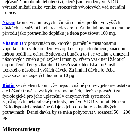
nejčasnějšího období těhotenství, které jsou uvedeny ve VDD
výrazně snižují riziko vzniku vrozených vývojových vad neurální
trubice.
Niacin
kromě vitaminových účinků se může podílet ve vyšších
dávkách na snížení hladiny cholesterolu. Za limitní hodnotu denního
přívodu jako potravního doplňku je třeba považovat 100 mg.
Vitamin D
v potravinách se, kromě uplatnění v metabolismu
vápníku a tím v dokonalém vývoji kostí a jejich obměně, značnou
měrou podílí na ochraně střevních buněk a to i ve vztahu k omezení
nádorových změn a při zvýšení imunity. Přesto však není žádoucí
doporučené dávky vitaminu D zvyšovat z hlediska možnosti
toxického působení vyšších dávek. Za limitní dávku je třeba
považovat u dospělých hodnotu 10 µg.
Biotin
se zřetelem k tomu, že nejsou známé projevy jeho nedostatku
a v běžné stravě se vyskytuje v hodnotách, které se považují za
fyziologické pro jeho uplatnění v enzymových systémech
zajišťujících metabolické pochody, není ve VDD zahrnut. Nejsou
též k dispozici dostatečné údaje o jeho obsahu v jednotlivých
potravinách. Denní dávka by se měla pohybovat v rozmezí 50 – 200
µg.
Mikronutrienty