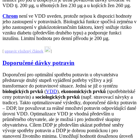
VDD tj. 200 µg, u těhotných žen 230 µg a u kojících žen 260 µg.
Chrom
není ve VDD uveden, protože nejsou k dispozici hodnoty
jeho zastoupení v potravinách. Biologická funkce spočívá zejména v
jeho zastoupení v glukózotolerančním faktoru, který snižuje riziko
vzniku diabetu (především druhého typu) a podporuje funkci
inzulínu. Limitní hodnota pro denní přívodu je 200 µg.
[
upravit vložený článek
]
Doporučené dávky potravin
Doporučení pro optimální spotřebu potravin u obyvatelstva
představuje druhý stupeň vyjádření potřeby výživy a její
transformace do potravinové situace. Jedná se již o syntézu
biologických prvků
(
VDD
),
ekonomických prvků
(spotřebitelské
ceny potravin) a
sociologických prvků
(např. stravovací návyky a
tradice). Takto optimalizované výsledky, doporučené dávky potravin
– DDP, lze považovat za reálné množství potravin odpovídající dané
úrovni VDD. Optimalizace VDD je vhodná především u
průměrného obyvatele, ale je možná i pro jednotlivé skupiny
obyvatelstva. Cílem DDP je především ukázat potřebné směry
vývoje spotřeby potravin a DDP je dobrou pomůckou i pro
stanovení životního minima. Umožňují hodnotit dosaženou úroveň