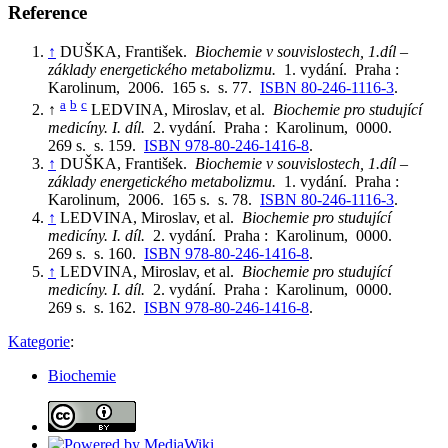
Reference
↑
DUŠKA, František.
Biochemie v souvislostech, 1.díl –
základy energetického metabolizmu.
1. vydání. Praha :
Karolinum, 2006. 165 s. s. 77.
ISBN 80-246-1116-3
.
a
b
c
↑
LEDVINA, Miroslav, et al.
Biochemie pro studující
medicíny. I. díl.
2. vydání. Praha : Karolinum, 0000.
269 s. s. 159.
ISBN 978-80-246-1416-8
.
↑
DUŠKA, František.
Biochemie v souvislostech, 1.díl –
základy energetického metabolizmu.
1. vydání. Praha :
Karolinum, 2006. 165 s. s. 78.
ISBN 80-246-1116-3
.
↑
LEDVINA, Miroslav, et al.
Biochemie pro studující
medicíny. I. díl.
2. vydání. Praha : Karolinum, 0000.
269 s. s. 160.
ISBN 978-80-246-1416-8
.
↑
LEDVINA, Miroslav, et al.
Biochemie pro studující
medicíny. I. díl.
2. vydání. Praha : Karolinum, 0000.
269 s. s. 162.
ISBN 978-80-246-1416-8
.
Kategorie
:
Biochemie