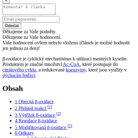
×
Odeslat
Děkujeme za Vaše podněty.
Děkujeme za Vaše hodnocení.
Vaše hodnocení ovšem nebylo vloženo (článek je možné hodnotit
jen jednou za den)!
β-oxidace je cyklický mechanismus k utilizaci mastných kyselin.
Produktem je značné množství
Ac-CoA
, které postupuje do
citrátového cyklu
, a redukované
koenzymy
, které jsou využity v
dýchacím řetězci
.
Obsah
1
Obecná β-oxidace
[
2
]
2
Přehled reakcí
[
3
]
3
Výtěžek β-oxidace
4
Regulace β-oxidace
[
5
]
5
Modifikovaná β-oxidace
6
Odkazy