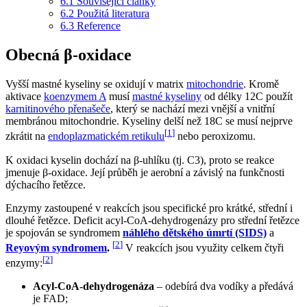
6.1
Související články
6.2
Použitá literatura
6.3
Reference
Obecná β-oxidace
Vyšší mastné kyseliny se oxidují v matrix
mitochondrie
. Kromě
aktivace
koenzymem A
musí
mastné kyseliny
od délky 12C použít
karnitinového přenašeče
, který se nachází mezi vnější a vnitřní
membránou mitochondrie. Kyseliny delší než 18C se musí nejprve
[
1
]
zkrátit na
endoplazmatickém retikulu
nebo peroxizomu.
K oxidaci kyselin dochází na β-uhlíku (tj. C3), proto se reakce
jmenuje β-oxidace. Její průběh je aerobní a závislý na funkčnosti
dýchacího řetězce.
Enzymy zastoupené v reakcích jsou specifické pro krátké, střední i
dlouhé řetězce. Deficit acyl-CoA-dehydrogenázy pro střední řetězce
je spojován se syndromem
náhlého dětského úmrtí (SIDS)
a
[
2
]
Reyovým syndromem
.
V reakcích jsou využity celkem čtyři
[
2
]
enzymy:
Acyl-CoA-dehydrogenáza
– odebírá dva vodíky a předává
je FAD;