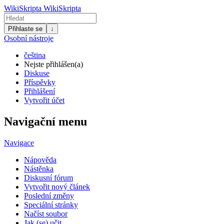
WikiSkripta
WikiSkripta
Přihlaste se
↓
Osobní nástroje
čeština
Nejste přihlášen(a)
Diskuse
Příspěvky
Přihlášení
Vytvořit účet
Navigační menu
Navigace
Nápověda
Nástěnka
Diskusní fórum
Vytvořit nový článek
Poslední změny
Speciální stránky
Načíst soubor
Jak (se) učit