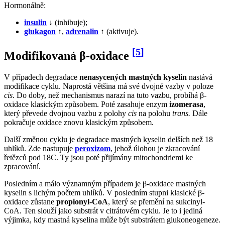
Hormonálně:
insulin
↓ (inhibuje);
glukagon
↑,
adrenalin
↑ (aktivuje).
[
5
]
Modifikovaná β-oxidace
V případech degradace
nenasycených mastných kyselin
nastává
modifikace cyklu. Naprostá většina má své dvojné vazby v poloze
cis
. Do doby, než mechanismus narazí na tuto vazbu, probíhá β-
oxidace klasickým způsobem. Poté zasahuje enzym
izomerasa
,
který převede dvojnou vazbu z polohy
cis
na polohu
trans.
Dále
pokračuje oxidace znovu klasickým způsobem.
Další změnou cyklu je degradace mastných kyselin delších než 18
uhlíků. Zde nastupuje
peroxizom
, jehož úlohou je zkracování
řetězců pod 18C. Ty jsou poté přijímány mitochondriemi ke
zpracování.
Posledním a málo významným případem je β-oxidace mastných
kyselin s lichým počtem uhlíků. V posledním stupni klasické β-
oxidace zůstane
propionyl-CoA
, který se přemění na sukcinyl-
CoA. Ten slouží jako substrát v citrátovém cyklu. Je to i jediná
výjimka, kdy mastná kyselina může být substrátem glukoneogeneze.