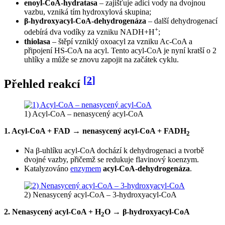
enoyl-CoA-hydratasa
– zajišťuje adici vody na dvojnou
vazbu, vzniká tím hydroxylová skupina;
β-hydroxyacyl-CoA-dehydrogenáza
– další dehydrogenací
+
odebírá dva vodíky za vzniku NADH+H
;
thiolasa
– štěpí vzniklý oxoacyl za vzniku Ac-CoA a
připojení HS-CoA na acyl. Tento acyl-CoA je nyní kratší o 2
uhlíky a může se znovu zapojit na začátek cyklu.
[
2
]
Přehled reakcí
1) Acyl-CoA – nenasycený acyl-CoA
1. Acyl-CoA + FAD → nenasycený acyl-CoA + FADH
2
Na β-uhlíku acyl-CoA dochází k dehydrogenaci a tvorbě
dvojné vazby, přičemž se redukuje flavinový koenzym.
Katalyzováno
enzymem
acyl-CoA-dehydrogenáza
.
2) Nenasycený acyl-CoA – 3-hydroxyacyl-CoA
2. Nenasycený acyl-CoA + H
O → β-hydroxyacyl-CoA
2