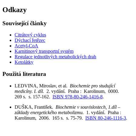
Odkazy
Související články
Citrátový cyklus
Dýchací řetězec
Acetyl-CoA
Karnitinový transportní systém
Regulace jednotlivých metabolických drah
Ketolátky
Použitá literatura
LEDVINA, Miroslav, et al.
Biochemie pro studující
medicíny. I. díl.
2. vydání. Praha : Karolinum, 0000.
269 s. s. 157-162.
ISBN 978-80-246-1416-8
.
DUŠKA, František.
Biochemie v souvislostech, 1.díl –
základy energetického metabolizmu.
1. vydání. Praha :
Karolinum, 2006. 165 s. s. 75-79.
ISBN 80-246-1116-3
.