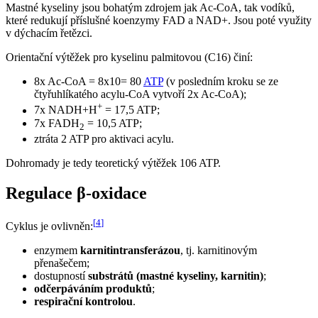
Mastné kyseliny jsou bohatým zdrojem jak Ac-CoA, tak vodíků,
které redukují příslušné koenzymy FAD a NAD+. Jsou poté využity
v dýchacím řetězci.
Orientační výtěžek pro kyselinu palmitovou (C16) činí:
8x Ac-CoA = 8x10= 80
ATP
(v posledním kroku se ze
čtyřuhlíkatého acylu-CoA vytvoří 2x Ac-CoA);
+
7x NADH+H
= 17,5 ATP;
7x FADH
= 10,5 ATP;
2
ztráta 2 ATP pro aktivaci acylu.
Dohromady je tedy teoretický výtěžek 106 ATP.
Regulace β-oxidace
[
4
]
Cyklus je ovlivněn:
enzymem
karnitintransferázou
, tj. karnitinovým
přenašečem;
dostupností
substrátů (mastné kyseliny, karnitin)
;
odčerpáváním produktů
;
respirační kontrolou
.