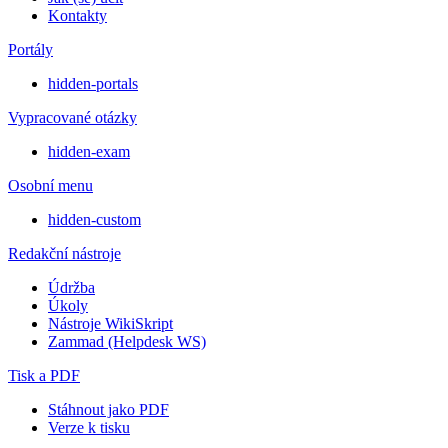
Kontakty
Portály
hidden-portals
Vypracované otázky
hidden-exam
Osobní menu
hidden-custom
Redakční nástroje
Údržba
Úkoly
Nástroje WikiSkript
Zammad (Helpdesk WS)
Tisk a PDF
Stáhnout jako PDF
Verze k tisku