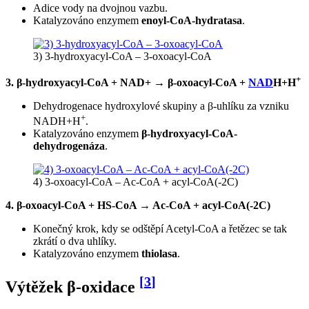
Adice vody na dvojnou vazbu.
Katalyzováno enzymem
enoyl-CoA-hydratasa
.
3) 3-hydroxyacyl-CoA – 3-oxoacyl-CoA
+
3. β-hydroxyacyl-CoA + NAD+ → β-oxoacyl-CoA +
NAD
H+H
Dehydrogenace hydroxylové skupiny a β-uhlíku za vzniku
+
NADH+H
.
Katalyzováno enzymem
β-hydroxyacyl-CoA-
dehydrogenáza
.
4) 3-oxoacyl-CoA – Ac-CoA + acyl-CoA(-2C)
4. β-oxoacyl-CoA + HS-CoA → Ac-CoA + acyl-CoA(-2C)
Konečný krok, kdy se odštěpí Acetyl-CoA a řetězec se tak
zkrátí o dva uhlíky.
Katalyzováno enzymem
thiolasa
.
[
3
]
Výtěžek β-oxidace