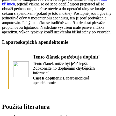
břišních
, jejichž vlákna se od sebe oddělí tupou preparací až se
obnaží peritoneum, které se otevře a do operační rány se luxuje
cékum s apendixem (pokud je toto možné). Postupně jsou ligovány
jednotlivé cévy v mesenteriolu apendixu, ten je poté podvázan a
amputován. Pahýl na céku se tradičně zanoří a dvakrát převáže
propichovou ligaturou. Následuje vysušení malé pánve a lůžka
apendixu, výkon typicky končí uzavřením břišní stěny po vrstvách.
Laparoskopická apendektomie
Tento článek potřebuje doplnit!
Tento článek může být ještě lepší.
Zdokonalte ho doplněním chybějících
informací.
Část k doplnění:
Laparoskopická
apendektomie
Použitá literatura