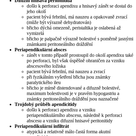
Difuzní hnisavá peritonitida
došlo k perforaci apendixu a hnisavý zánět se dostal do
jeho okolí
pacient bývá febrilní, má nauzeu a opakovaně zvrací
(může být výrazně dehydratován)
břicho dýchá omezeně, peristaltika je oslabená až
vymizelá
břicho je palpačně výrazně bolestivé s poměrně jasnými
známkami peritoneálního dráždění
Periapendikulární absces
zánět v tomto případě prostoupil do okolí apendixu také
po perforaci, byl však úspěšně ohraničen za vzniku
abscesového ložiska
pacient bývá febrilní, má nauzeu a zvrací
při fyzikálním vyšetření břicha jsou známky
paralytického ileu
břicho je mírně distendované a difuzně bolestivé,
maximum bolestivosti je v pravém hypogastriu a
známky peritoneálního dráždění jsou naznačené
Trojdobý průběh apendicitidy
došlo k perforaci apendixu a vzniku
periapendikulárního abscesu, následně k perforaci
abscesu a vzniku difuzní hnisavé peritonitidy
Periapendikulární infiltrát
atypická a relativně málo častá forma akutní