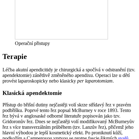
Operační přistupy
Terapie
Léčba akutní apendicitidy je chirurgická a spočívá v odstranění (tzv.
apendektomie) zánětlivě změněného apendixu. Operaci lze u dětí
provést laparoskopicky nebo klasicky
per laparotomiam
.
Klasická apendektomie
Přístup do břišní dutiny nejčastěji volí skrze střídavý řez v pravém
podbřišku. Poprvé tento řez popsal McBurney v roce 1893. Tento
řez bývá v anglosaské odborné literatuře popisován jako tzv.
Gridoronův řez. Dnes se nejčastěji volí modifikovaný McBurneyův
řez s více transverzálním průběhem (tzv. Lanzův řez), přičemž jeho
hlavní výhodou je lepší kosmetický efekt. Po proniknutí kůží,
podkožím a Camperovou vrstvou se protne fascie šikmých
svalů