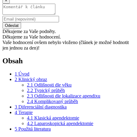
×
Odeslat
Děkujeme za Vaše podněty.
Děkujeme za Vaše hodnocení.
Vaše hodnocení ovšem nebylo vloženo (článek je možné hodnotit
jen jednou za den)!
Obsah
1
Úvod
2
Klinický obraz
2.1
Odlišnosti dle věku
2.2
Typický průběh
2.3
Odlišnosti dle lokalizace apendixu
2.4
Komplikovaný průběh
3
Diferenciální diagnostika
4
Terapie
4.1
Klasická apendektomie
4.2
Laparoskopická apendektomie
5
Použitá literatura