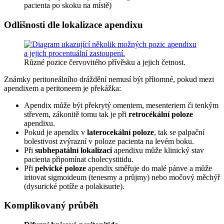
pacienta po skoku na místě)
Odlišnosti dle lokalizace apendixu
Různé pozice červovitého přívěsku a jejich četnost.
Známky peritoneálního dráždění nemusí být přítomné, pokud mezi
apendixem a peritoneem je překážka:
Apendix může být překrytý omentem, mesenteriem či tenkým
střevem, zákonitě tomu tak je při
retrocékální poloze
apendixu.
Pokud je apendix v
laterocekální poloze
, tak se palpační
bolestivost zvýrazní v poloze pacienta na levém boku.
Při
subhepatální lokalizaci
apendixu může klinický stav
pacienta připomínat cholecystitidu.
Při
pelvické poloze
apendix směřuje do malé pánve a může
iritovat sigmoideum (tenesmy a průjmy) nebo močový měchýř
(dysurické potíže a polakisurie).
Komplikovaný průběh