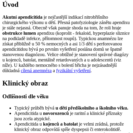
Úvod
Akutní apendicitida
je nejčastější indikací nitrobřišního
chirurgického výkonu u dětí. Přesná patofyziologie zánětu apendixu
je stále nejasná. Obecně však panuje shoda na tom, že roli hraje
obstrukce lumen
apendixu (koprolit - fekaloid, hyperplazie sliznice
na podkladě infekce, přítomnost roupů). Typickou anamnézu lze
získat přibližně u 50 % nemocných a asi 1/3 dětí s perforovanou
apendicitidou bývá po prvním vyšetření poslána domů se špatně
stanovenou diagnózou. Velice obtížné je stanovení správné diagózy
u kojenců, batolat, mentálně retardovaných a u adolescentů (viz
níže). U každého nemocného s bolestí břicha je nejzásadnější
důkladná
cílená anemnéza
a
fyzikální vyšetření
.
Klinický obraz
Odlišnosti dle věku
Typický průběh bývá
u dětí předškolního a školního věku.
Apendicitida u
novorozenců
je raritní a klinické příznaky
jsou zcela atypické.
Apendicitida u
kojenců a batolat
je velmi zrádná, protože
klinický obraz odpovídá spíše dyspepsii či enterokolitidě.