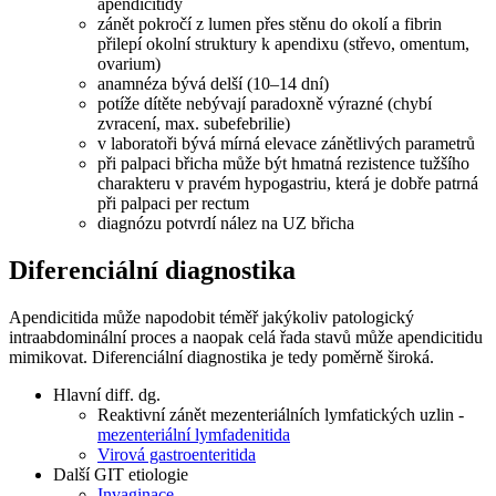
apendicitidy
zánět pokročí z lumen přes stěnu do okolí a fibrin
přilepí okolní struktury k apendixu (střevo, omentum,
ovarium)
anamnéza bývá delší (10–14 dní)
potíže dítěte nebývají paradoxně výrazné (chybí
zvracení, max. subefebrilie)
v laboratoři bývá mírná elevace zánětlivých parametrů
při palpaci břicha může být hmatná rezistence tužšího
charakteru v pravém hypogastriu, která je dobře patrná
při palpaci per rectum
diagnózu potvrdí nález na UZ břicha
Diferenciální diagnostika
Apendicitida může napodobit téměř jakýkoliv patologický
intraabdominální proces a naopak celá řada stavů může apendicitidu
mimikovat. Diferenciální diagnostika je tedy poměrně široká.
Hlavní diff. dg.
Reaktivní zánět mezenteriálních lymfatických uzlin -
mezenteriální lymfadenitida
Virová gastroenteritida
Další GIT etiologie
Invaginace