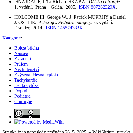
ŠNAJDAUF, Jiří a Richard ŠKÁBA.
Dětská chirurgie.
1. vydání. Praha : Galén, 2005.
ISBN 807262329X
.
HOLCOMB III, George W., J. Patrick MUPRHY a Daniel
J. OSTLIE.
Ashcraft's Pediatric Surgery.
6. vydání.
Elsevier, 2014.
ISBN 145574333X
.
Kategorie
:
Bolest břicha
Nausea
Zvracení
Průjem
Nechutenství
Zvýšená tělesná teplota
Tachykardie
Leukocytóza
Doplnit
Pediatrie
Chirurgie
Stránka byla naposledy změněna 26. 5. 2025. – WikiSkripta, projekt