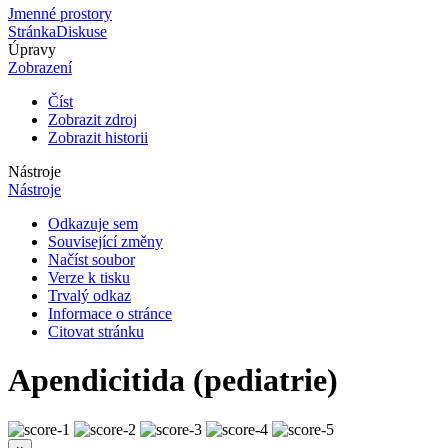
Jmenné prostory
Stránka
Diskuse
Úpravy
Zobrazení
Číst
Zobrazit zdroj
Zobrazit historii
Nástroje
Nástroje
Odkazuje sem
Související změny
Načíst soubor
Verze k tisku
Trvalý odkaz
Informace o stránce
Citovat stránku
Apendicitida (pediatrie)