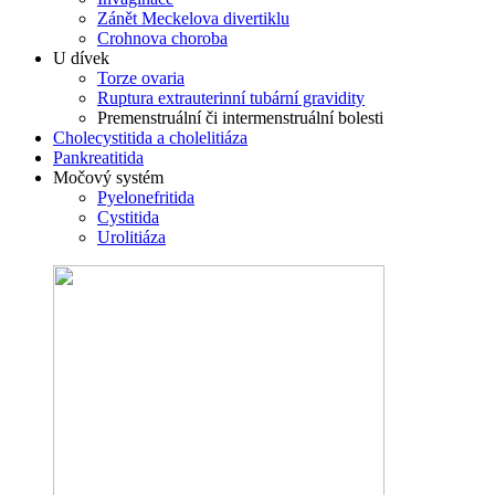
Zánět Meckelova divertiklu
Crohnova choroba
U dívek
Torze ovaria
Ruptura extrauterinní tubární gravidity
Premenstruální či intermenstruální bolesti
Cholecystitida a cholelitiáza
Pankreatitida
Močový systém
Pyelonefritida
Cystitida
Urolitiáza