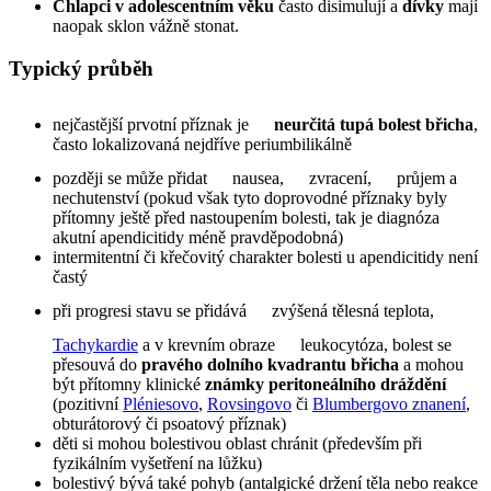
Chlapci v adolescentním věku
často disimulují a
dívky
mají
naopak sklon vážně stonat.
Typický průběh
nejčastější prvotní příznak je
neurčitá tupá bolest břicha
,
často lokalizovaná nejdříve periumbilikálně
později se může přidat
nausea,
zvracení,
průjem a
nechutenství (pokud však tyto doprovodné příznaky byly
přítomny ještě před nastoupením bolesti, tak je diagnóza
akutní apendicitidy méně pravděpodobná)
intermitentní či křečovitý charakter bolesti u apendicitidy není
častý
při progresi stavu se přidává
zvýšená tělesná teplota,
Tachykardie
a v krevním obraze
leukocytóza, bolest se
přesouvá do
pravého dolního kvadrantu břicha
a mohou
být přítomny klinické
známky peritoneálního dráždění
(pozitivní
Pléniesovo
,
Rovsingovo
či
Blumbergovo znanení
,
obturátorový či psoatový příznak)
děti si mohou bolestivou oblast chránit (především při
fyzikálním vyšetření na lůžku)
bolestivý bývá také pohyb (antalgické držení těla nebo reakce