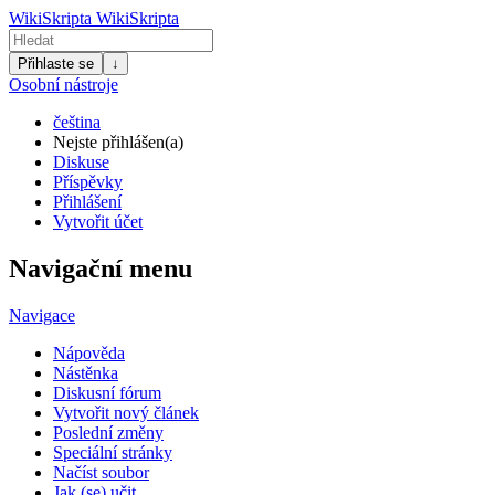
WikiSkripta
WikiSkripta
Přihlaste se
↓
Osobní nástroje
čeština
Nejste přihlášen(a)
Diskuse
Příspěvky
Přihlášení
Vytvořit účet
Navigační menu
Navigace
Nápověda
Nástěnka
Diskusní fórum
Vytvořit nový článek
Poslední změny
Speciální stránky
Načíst soubor
Jak (se) učit