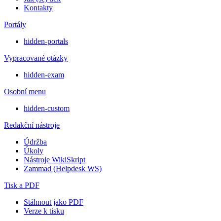
Kontakty
Portály
hidden-portals
Vypracované otázky
hidden-exam
Osobní menu
hidden-custom
Redakční nástroje
Údržba
Úkoly
Nástroje WikiSkript
Zammad (Helpdesk WS)
Tisk a PDF
Stáhnout jako PDF
Verze k tisku