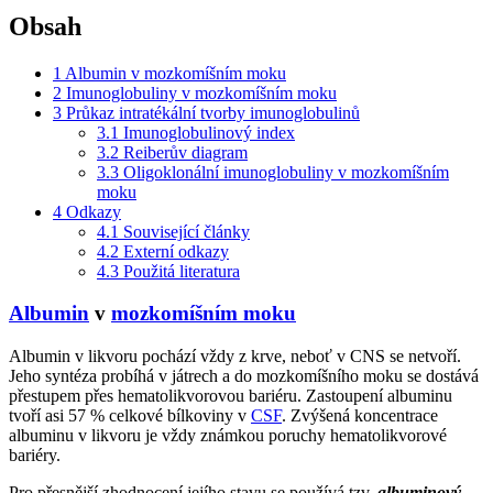
Obsah
1
Albumin v mozkomíšním moku
2
Imunoglobuliny v mozkomíšním moku
3
Průkaz intratékální tvorby imunoglobulinů
3.1
Imunoglobulinový index
3.2
Reiberův diagram
3.3
Oligoklonální imunoglobuliny v mozkomíšním
moku
4
Odkazy
4.1
Související články
4.2
Externí odkazy
4.3
Použitá literatura
Albumin
v
mozkomíšním moku
Albumin v likvoru pochází vždy z krve, neboť v CNS se netvoří.
Jeho syntéza probíhá v játrech a do mozkomíšního moku se dostává
přestupem přes hematolikvorovou bariéru. Zastoupení albuminu
tvoří asi 57 % celkové bílkoviny v
CSF
. Zvýšená koncentrace
albuminu v likvoru je vždy známkou poruchy hematolikvorové
bariéry.
Pro přesnější zhodnocení jejího stavu se používá tzv.
albuminový