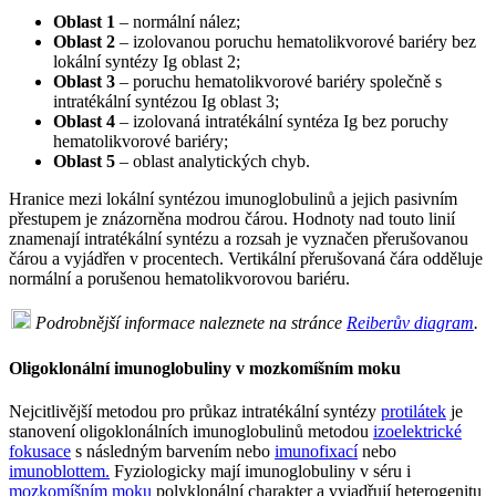
Oblast 1
– normální nález;
Oblast 2
– izolovanou poruchu hematolikvorové bariéry bez
lokální syntézy Ig oblast 2;
Oblast 3
– poruchu hematolikvorové bariéry společně s
intratékální syntézou Ig oblast 3;
Oblast 4
– izolovaná intratékální syntéza Ig bez poruchy
hematolikvorové bariéry;
Oblast 5
– oblast analytických chyb.
Hranice mezi lokální syntézou imunoglobulinů a jejich pasivním
přestupem je znázorněna modrou čárou. Hodnoty nad touto linií
znamenají intratékální syntézu a rozsah je vyznačen přerušovanou
čárou a vyjádřen v procentech. Vertikální přerušovaná čára odděluje
normální a porušenou hematolikvorovou bariéru.
Podrobnější informace naleznete na stránce
Reiberův diagram
.
Oligoklonální imunoglobuliny v mozkomíšním moku
Nejcitlivější metodou pro průkaz intratékální syntézy
protilátek
je
stanovení oligoklonálních imunoglobulinů metodou
izoelektrické
fokusace
s následným barvením nebo
imunofixací
nebo
imunoblottem.
Fyziologicky mají imunoglobuliny v séru i
mozkomíšním moku
polyklonální charakter a vyjadřují heterogenitu