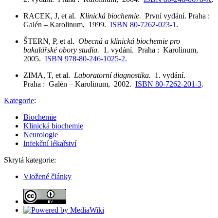
RACEK, J, et al.
Klinická biochemie.
První vydání. Praha :
Galén – Karolinum, 1999.
ISBN 80-7262-023-1
.
ŠTERN, P, et al.
Obecná a klinická biochemie pro
bakalářské obory studia.
1. vydání. Praha : Karolinum,
2005.
ISBN 978-80-246-1025-2
.
ZIMA, T, et al.
Laboratorní diagnostika.
1. vydání.
Praha : Galén – Karolinum, 2002.
ISBN 80-7262-201-3
.
Kategorie
:
Biochemie
Klinická biochemie
Neurologie
Infekční lékařství
Skrytá kategorie:
Vložené články