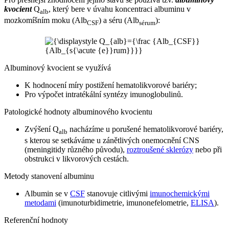
kvocient
Q
, který bere v úvahu koncentraci albuminu v
alb
mozkomíšním moku (Alb
) a séru (Alb
):
CSF
sérum
Albuminový kvocient se využívá
K hodnocení míry postižení hematolikvorové bariéry;
Pro výpočet intratékální syntézy imunoglobulinů.
Patologické hodnoty albuminového kvocientu
Zvýšení Q
nacházíme u porušené hematolikvorové bariéry,
alb
s kterou se setkáváme u zánětlivých onemocnění CNS
(meningitidy různého původu),
roztroušené sklerózy
nebo při
obstrukci v likvorových cestách.
Metody stanovení albuminu
Albumin se v
CSF
stanovuje citlivými
imunochemickými
metodami
(imunoturbidimetrie, imunonefelometrie,
ELISA
).
Referenční hodnoty