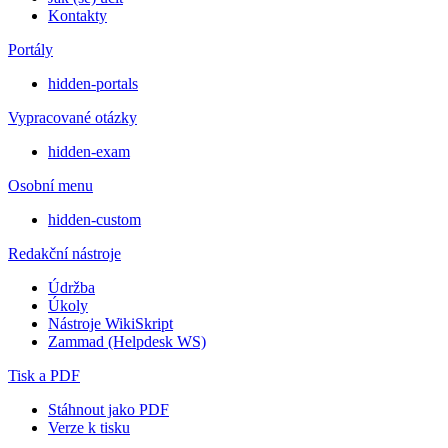
Kontakty
Portály
hidden-portals
Vypracované otázky
hidden-exam
Osobní menu
hidden-custom
Redakční nástroje
Údržba
Úkoly
Nástroje WikiSkript
Zammad (Helpdesk WS)
Tisk a PDF
Stáhnout jako PDF
Verze k tisku