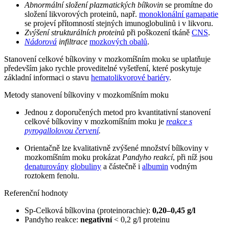
Abnormální složení plazmatických bílkovin
se promítne do
složení likvorových proteinů, např.
monoklonální gamapatie
se projeví přítomností stejných imunoglobulinů i v likvoru.
Zvýšení strukturálních proteinů
při poškození tkáně
CNS
.
Nádorová
infiltrace
mozkových obalů
.
Stanovení celkové bílkoviny v mozkomíšním moku se uplatňuje
především jako rychle proveditelné vyšetření, které poskytuje
základní informaci o stavu
hematolikvorové bariéry
.
Metody stanovení bílkoviny v mozkomíšním moku
Jednou z doporučených metod pro kvantitativní stanovení
celkové bílkoviny v mozkomíšním moku je
reakce s
pyrogallolovou červení
.
Orientačně lze kvalitativně zvýšené množství bílkoviny v
mozkomíšním moku prokázat
Pandyho reakcí
, při níž jsou
denaturovány
globuliny
a částečně i
albumin
vodným
roztokem fenolu.
Referenční hodnoty
Sp-Celková bílkovina (proteinorachie):
0,20–0,45 g/l
Pandyho reakce:
negativní
< 0,2 g/l proteinu