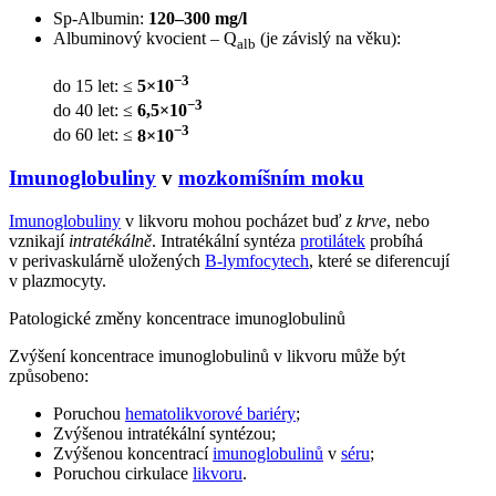
Sp-Albumin:
120–300 mg/l
Albuminový kvocient – Q
(je závislý na věku):
alb
−3
do 15 let: ≤
5×10
−3
do 40 let: ≤
6,5×10
−3
do 60 let: ≤
8×10
Imunoglobuliny
v
mozkomíšním moku
Imunoglobuliny
v likvoru mohou pocházet buď
z krve
, nebo
vznikají
intratékálně
. Intratékální syntéza
protilátek
probíhá
v perivaskulárně uložených
B-lymfocytech
, které se diferencují
v plazmocyty.
Patologické změny koncentrace imunoglobulinů
Zvýšení koncentrace imunoglobulinů v likvoru může být
způsobeno:
Poruchou
hematolikvorové bariéry
;
Zvýšenou intratékální syntézou;
Zvýšenou koncentrací
imunoglobulinů
v
séru
;
Poruchou cirkulace
likvoru
.