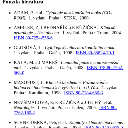
Použitá literatura
ADAM, P, et al.
Cytologie mozkomíšního moku (CD-
ROM).
1. vydání. Praha : SEKK, 2000.
AMBLER, Z, J BEDNAŘÍK a E RŮŽIČKA.
Klinická
neurologie – část obecná.
1. vydání. Praha : Triton, 2004.
ISBN 80-7254-556-6
.
GLOSOVÁ, L.
Cytologický atlas mozkomíšního moku.
1. vydání. Praha : Galén, 1998.
ISBN 80-85824-70-1
.
KALA, M. a J MAREŠ.
Lumbální punkce a mozkomíšní
mok.
1. vydání. Praha : Galén, 2008.
ISBN 978-80-7262-
568-0
.
MASOPUST, J.
Klinická biochemie. Požadování a
hodnocení biochemických vyšetření I. a II. část.
1. vydání.
Praha : Karolinum, 1998.
ISBN 80-7184-650-3
.
NEVŠÍMALOVÁ, S, E RŮŽIČKA a J TICHÝ, et al.
Neurologie.
1. vydání. Praha : Galén, 2005.
ISBN 80-
7262-160-2
.
SCHNEIDERKA, Petr, et al.
Kapitoly z klinické biochemie.
2. vydání. Praha : Karolinum, 2004.
ISBN 80-246-0678-X
.