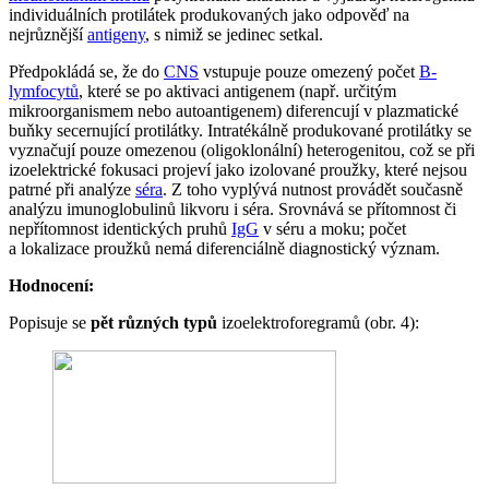
individuálních protilátek produkovaných jako odpověď na
nejrůznější
antigeny
, s nimiž se jedinec setkal.
Předpokládá se, že do
CNS
vstupuje pouze omezený počet
B-
lymfocytů
, které se po aktivaci antigenem (např. určitým
mikroorganismem nebo autoantigenem) diferencují v plazmatické
buňky secernující protilátky. Intratékálně produkované protilátky se
vyznačují pouze omezenou (oligoklonální) heterogenitou, což se při
izoelektrické fokusaci projeví jako izolované proužky, které nejsou
patrné při analýze
séra
. Z toho vyplývá nutnost provádět současně
analýzu imunoglobulinů likvoru i séra. Srovnává se přítomnost či
nepřítomnost identických pruhů
IgG
v séru a moku; počet
a lokalizace proužků nemá diferenciálně diagnostický význam.
Hodnocení:
Popisuje se
pět různých typů
izoelektroforegramů (obr. 4):