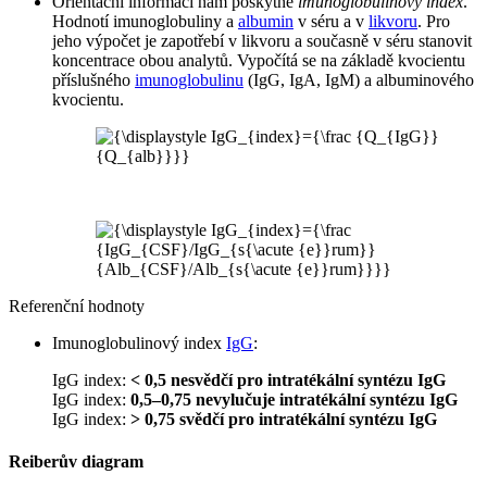
Orientační informaci nám poskytne
imunoglobulinový index
.
Hodnotí imunoglobuliny a
albumin
v séru a v
likvoru
. Pro
jeho výpočet je zapotřebí v likvoru a současně v séru stanovit
koncentrace obou analytů. Vypočítá se na základě kvocientu
příslušného
imunoglobulinu
(IgG, IgA, IgM) a albuminového
kvocientu.
Referenční hodnoty
Imunoglobulinový index
IgG
:
IgG index:
< 0,5 nesvědčí pro intratékální syntézu IgG
IgG index:
0,5–0,75 nevylučuje intratékální syntézu IgG
IgG index:
> 0,75 svědčí pro intratékální syntézu IgG
Reiberův diagram