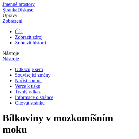
Jmenné prostory
Stránka
Diskuse
Úpravy
Zobrazení
Číst
Zobrazit zdroj
Zobrazit historii
Nástroje
Nástroje
Odkazuje sem
Související změny
Načíst soubor
Verze k tisku
Trvalý odkaz
Informace o stránce
Citovat stránku
Bílkoviny v mozkomíšním
moku