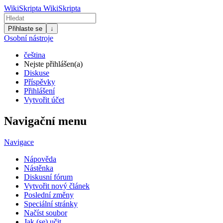
WikiSkripta
WikiSkripta
Přihlaste se
↓
Osobní nástroje
čeština
Nejste přihlášen(a)
Diskuse
Příspěvky
Přihlášení
Vytvořit účet
Navigační menu
Navigace
Nápověda
Nástěnka
Diskusní fórum
Vytvořit nový článek
Poslední změny
Speciální stránky
Načíst soubor
Jak (se) učit