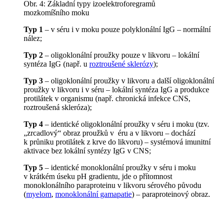
Obr. 4: Základní typy izoelektroforegramů
mozkomíšního moku
Typ 1
– v séru i v moku pouze polyklonální IgG – normální
nález;
Typ 2
– oligoklonální proužky pouze v likvoru – lokální
syntéza IgG (např. u
roztroušené sklerózy
);
Typ 3
– oligoklonální proužky v likvoru a další oligoklonální
proužky v likvoru i v séru – lokální syntéza IgG a produkce
protilátek v organismu (např. chronická infekce CNS,
roztroušená skleróza);
Typ 4
– identické oligoklonální proužky v séru i moku (tzv.
„zrcadlový“ obraz proužků v éru a v likvoru – dochází
k průniku protilátek z krve do likvoru) – systémová imunitní
aktivace bez lokální syntézy IgG v CNS;
Typ 5
– identické monoklonální proužky v séru i moku
v krátkém úseku pH gradientu, jde o přítomnost
monoklonálního paraproteinu v likvoru sérového původu
(
myelom
,
monoklonální gamapatie
) – paraproteinový obraz.