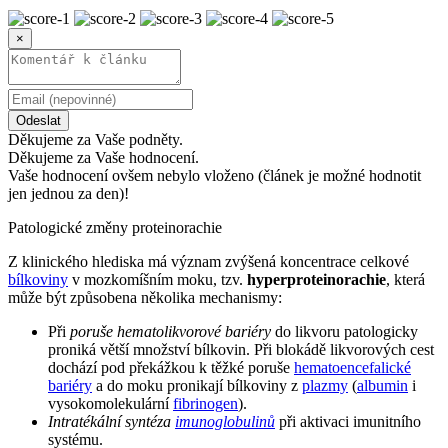
×
Odeslat
Děkujeme za Vaše podněty.
Děkujeme za Vaše hodnocení.
Vaše hodnocení ovšem nebylo vloženo (článek je možné hodnotit
jen jednou za den)!
Patologické změny proteinorachie
Z klinického hlediska má význam zvýšená koncentrace celkové
bílkoviny
v mozkomíšním moku, tzv.
hyperproteinorachie
, která
může být způsobena několika mechanismy:
Při
poruše hematolikvorové bariéry
do likvoru patologicky
proniká větší množství bílkovin. Při blokádě likvorových cest
dochází pod překážkou k těžké poruše
hematoencefalické
bariéry
a do moku pronikají bílkoviny z
plazmy
(
albumin
i
vysokomolekulární
fibrinogen
).
Intratékální syntéza
imunoglobulinů
při aktivaci imunitního
systému.