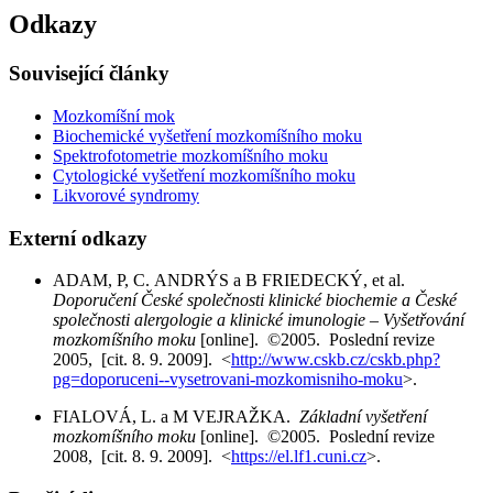
Odkazy
Související články
Mozkomíšní mok
Biochemické vyšetření mozkomíšního moku
Spektrofotometrie mozkomíšního moku
Cytologické vyšetření mozkomíšního moku
Likvorové syndromy
Externí odkazy
ADAM, P, C. ANDRÝS a B FRIEDECKÝ, et al.
Doporučení České společnosti klinické biochemie a České
společnosti alergologie a klinické imunologie – Vyšetřování
mozkomíšního moku
[online]. ©2005. Poslední revize
2005, [cit. 8. 9. 2009]. <
http://www.cskb.cz/cskb.php?
pg=doporuceni--vysetrovani-mozkomisniho-moku
>.
FIALOVÁ, L. a M VEJRAŽKA.
Základní vyšetření
mozkomíšního moku
[online]. ©2005. Poslední revize
2008, [cit. 8. 9. 2009]. <
https://el.lf1.cuni.cz
>.