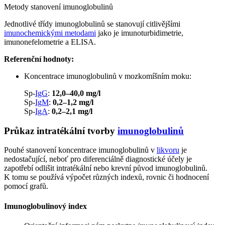
Metody stanovení imunoglobulinů
Jednotlivé třídy imunoglobulinů se stanovují citlivějšími
imunochemickými metodami
jako je imunoturbidimetrie,
imunonefelometrie a ELISA.
Referenční hodnoty:
Koncentrace imunoglobulinů v mozkomíšním moku:
Sp-
IgG
:
12,0–40,0 mg/l
Sp-
IgM
:
0,2–1,2 mg/l
Sp-
IgA
:
0,2–2,1 mg/l
Průkaz intratékální tvorby
imunoglobulinů
Pouhé stanovení koncentrace imunoglobulinů v
likvoru
je
nedostačující, neboť pro diferenciálně diagnostické účely je
zapotřebí odlišit intratékální nebo krevní původ imunoglobulinů.
K tomu se používá výpočet různých indexů, rovnic či hodnocení
pomocí grafů.
Imunoglobulinový index