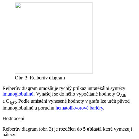
Obr. 3: Reiberův diagram
Reiberův diagram umožňuje rychlý průkaz intratékální syntézy
imunoglobulinů
. Vynášejí se do něho vypočítané hodnoty Q
Alb
a Q
. Podle umístění vynesené hodnoty v grafu lze určit původ
IgG
imunoglobulinů a poruchu
hematolikvorové bariéry
.
Hodnocení
Reiberův diagram (obr. 3) je rozdělen do
5 oblastí
, které vymezují
nálezy: