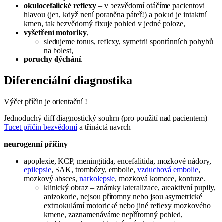
okulocefalické reflexy
– v bezvědomí otáčíme pacientovi
hlavou (jen, když není poraněna páteř!) a pokud je intaktní
kmen, tak bezvědomý fixuje pohled v jedné poloze,
vyšetření motoriky
,
sledujeme tonus, reflexy, symetrii spontánních pohybů
na bolest,
poruchy dýchání
.
Diferenciální diagnostika
Výčet příčin je orientační !
Jednoduchý diff diagnostický souhrn (pro použití nad pacientem)
Tucet příčin bezvědomí
a třináctá navrch
neurogenní příčiny
apoplexie, KCP, meningitida, encefalitida, mozkové nádory,
epilepsie
, SAK, trombózy, embolie,
vzduchová embolie
,
mozkový absces,
narkolepsie
, mozková komoce, kontuze.
klinický obraz – známky lateralizace, areaktivní pupily,
anizokorie, nejsou přítomny nebo jsou asymetrické
extraokulámí motorické nebo jiné reflexy mozkového
kmene, zaznamenáváme nepřítomný pohled,