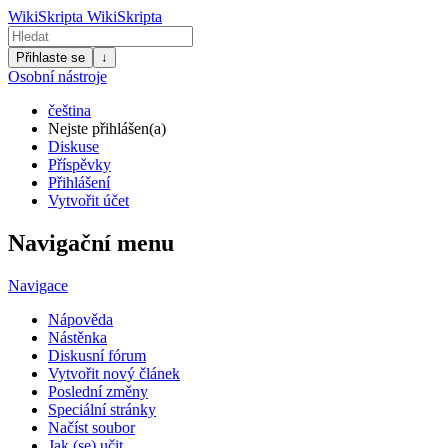
WikiSkripta
WikiSkripta
Přihlaste se
↓
Osobní nástroje
čeština
Nejste přihlášen(a)
Diskuse
Příspěvky
Přihlášení
Vytvořit účet
Navigační menu
Navigace
Nápověda
Nástěnka
Diskusní fórum
Vytvořit nový článek
Poslední změny
Speciální stránky
Načíst soubor
Jak (se) učit