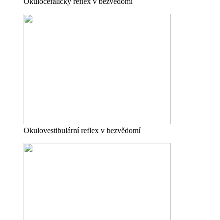
Okulocefalický reflex v bezvědomí
Okulovestibulární reflex v bezvědomí