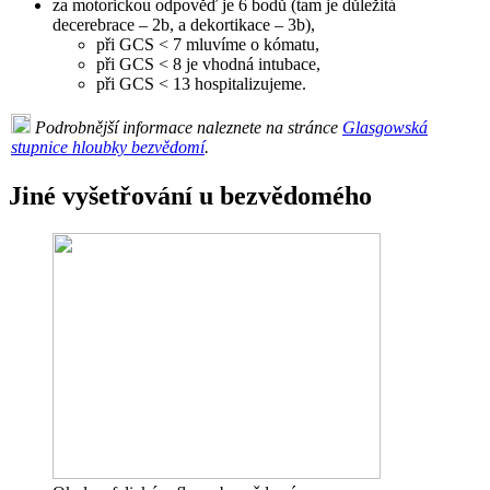
za motorickou odpověď je 6 bodů (tam je důležitá
decerebrace – 2b, a dekortikace – 3b),
při GCS < 7 mluvíme o kómatu,
při GCS < 8 je vhodná intubace,
při GCS < 13 hospitalizujeme.
Podrobnější informace naleznete na stránce
Glasgowská
stupnice hloubky bezvědomí
.
Jiné vyšetřování u bezvědomého