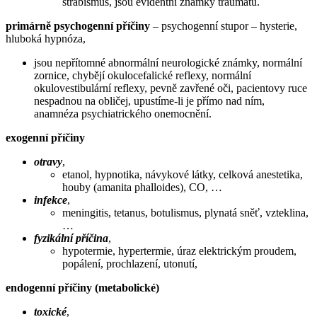
strabismus, jsou evidentní známky traumatu.
primárně psychogenní příčiny
– psychogenní stupor – hysterie,
hluboká hypnóza,
jsou nepřítomné abnormální neurologické známky, normální
zornice, chybějí okulocefalické reflexy, normální
okulovestibulární reflexy, pevně zavřené oči, pacientovy ruce
nespadnou na obličej, upustíme-li je přímo nad ním,
anamnéza psychiatrického onemocnění.
exogenní příčiny
otravy
,
etanol, hypnotika, návykové látky, celková anestetika,
houby (amanita phalloides), CO, …
infekce
,
meningitis, tetanus, botulismus, plynatá sněť, vzteklina,
…
fyzikální příčina
,
hypotermie, hypertermie, úraz elektrickým proudem,
popálení, prochlazení, utonutí,
endogenní příčiny (metabolické)
toxické
,