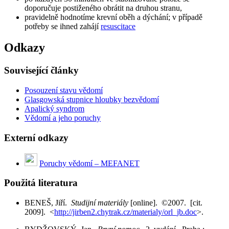
doporučuje postiženého obrátit na druhou stranu,
pravidelně hodnotíme krevní oběh a dýchání; v případě
potřeby se ihned zahájí
resuscitace
Odkazy
Související články
Posouzení stavu vědomí
Glasgowská stupnice hloubky bezvědomí
Apalický syndrom
Vědomí a jeho poruchy
Externí odkazy
Poruchy vědomí – MEFANET
Použitá literatura
BENEŠ, Jiří.
Studijní materiály
[online]. ©2007. [cit.
2009]. <
http://jirben2.chytrak.cz/materialy/orl_jb.doc
>.