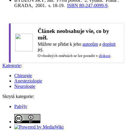
BYDŽOVSKÝ, Jan.
První pomoc.
2. vydání. Praha :
GRADA, 2001. s. 18-19.
ISBN 80-247-0099-9
.
Článek neobsahuje vše, co by
měl.
Můžete se přidat k jeho
autorům
a
doplnit
jej.
O vhodných změnách se lze poradit v
diskusi
.
Kategorie
:
Chirurgie
Anesteziologie
Neurologie
Skrytá kategorie:
Pahýly