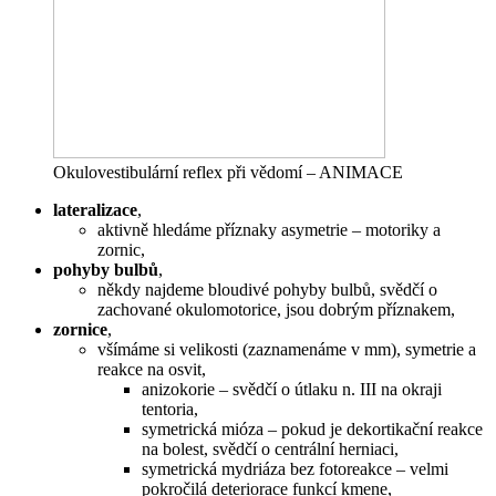
Okulovestibulární reflex při vědomí – ANIMACE
lateralizace
,
aktivně hledáme příznaky asymetrie – motoriky a
zornic,
pohyby bulbů
,
někdy najdeme bloudivé pohyby bulbů, svědčí o
zachované okulomotorice, jsou dobrým příznakem,
zornice
,
všímáme si velikosti (zaznamenáme v mm), symetrie a
reakce na osvit,
anizokorie – svědčí o útlaku n. III na okraji
tentoria,
symetrická mióza – pokud je dekortikační reakce
na bolest, svědčí o centrální herniaci,
symetrická mydriáza bez fotoreakce – velmi
pokročilá deteriorace funkcí kmene,