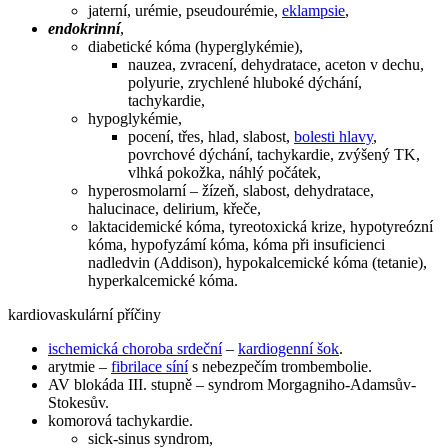
jaterní, urémie, pseudourémie,
eklampsie
,
endokrinní
,
diabetické kóma (hyperglykémie),
nauzea, zvracení, dehydratace, aceton v dechu,
polyurie, zrychlené hluboké dýchání,
tachykardie,
hypoglykémie,
pocení, třes, hlad, slabost,
bolesti hlavy
,
povrchové dýchání, tachykardie, zvýšený TK,
vlhká pokožka, náhlý počátek,
hyperosmolarní – žízeň, slabost, dehydratace,
halucinace, delirium, křeče,
laktacidemické kóma, tyreotoxická krize, hypotyreózní
kóma, hypofyzámí kóma, kóma při insuficienci
nadledvin (Addison), hypokalcemické kóma (tetanie),
hyperkalcemické kóma.
kardiovaskulární příčiny
ischemická choroba srdeční
–
kardiogenní šok
.
arytmie –
fibrilace síní
s nebezpečím trombembolie.
AV blokáda III. stupně – syndrom Morgagniho-Adamsův-
Stokesův.
komorová tachykardie.
sick-sinus syndrom,