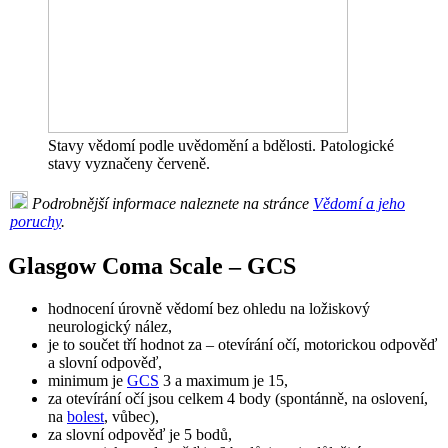
Stavy vědomí podle uvědomění a bdělosti. Patologické
stavy vyznačeny červeně.
Podrobnější informace naleznete na stránce
Vědomí a jeho
poruchy
.
Glasgow Coma Scale – GCS
hodnocení úrovně vědomí bez ohledu na ložiskový
neurologický nález,
je to součet tří hodnot za – otevírání očí, motorickou odpověď
a slovní odpověď,
minimum je
GCS
3 a maximum je 15,
za otevírání očí jsou celkem 4 body (spontánně, na oslovení,
na
bolest
, vůbec),
za slovní odpověď je 5 bodů,