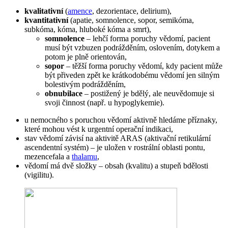
kvalitativní
(
amence
, dezorientace, delirium),
kvantitativní
(apatie, somnolence, sopor, semikóma,
subkóma, kóma, hluboké kóma a smrt),
somnolence
– lehčí forma poruchy vědomí, pacient
musí být vzbuzen podrážděním, oslovením, dotykem a
potom je plně orientován,
sopor
– těžší forma poruchy vědomí, kdy pacient může
být přiveden zpět ke krátkodobému vědomí jen silným
bolestivým podrážděním,
obnubilace
– postižený je bdělý, ale neuvědomuje si
svoji činnost (např. u hypoglykemie).
u nemocného s poruchou vědomí aktivně hledáme příznaky,
které mohou vést k urgentní operační indikaci,
stav vědomí závisí na aktivitě ARAS (aktivační retikulární
ascendentní systém) – je uložen v rostrální oblasti pontu,
mezencefala a
thalamu
,
vědomí má dvě složky – obsah (kvalitu) a stupeň bdělosti
(vigilitu).