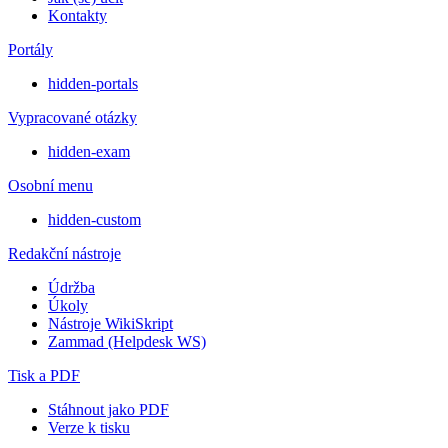
Kontakty
Portály
hidden-portals
Vypracované otázky
hidden-exam
Osobní menu
hidden-custom
Redakční nástroje
Údržba
Úkoly
Nástroje WikiSkript
Zammad (Helpdesk WS)
Tisk a PDF
Stáhnout jako PDF
Verze k tisku