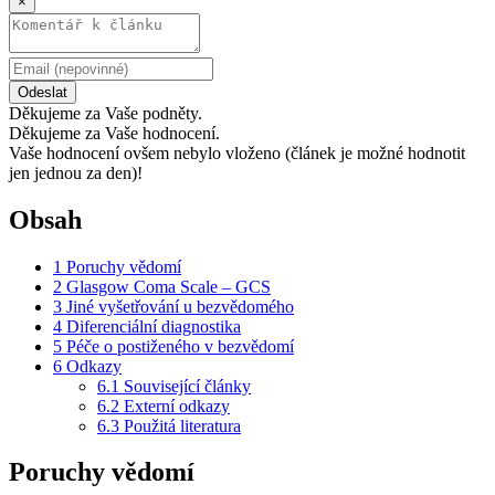
×
Odeslat
Děkujeme za Vaše podněty.
Děkujeme za Vaše hodnocení.
Vaše hodnocení ovšem nebylo vloženo (článek je možné hodnotit
jen jednou za den)!
Obsah
1
Poruchy vědomí
2
Glasgow Coma Scale – GCS
3
Jiné vyšetřování u bezvědomého
4
Diferenciální diagnostika
5
Péče o postiženého v bezvědomí
6
Odkazy
6.1
Související články
6.2
Externí odkazy
6.3
Použitá literatura
Poruchy vědomí