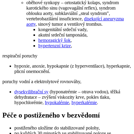
oběhové synkopy – ortostatický kolaps, syndrom
karotického sinu (vagovagální reflex), syndrom
oblouku aorty, subklaviální „steal syndrom",
vertebrobazilární insuficience,
disekující aneuryzma
aorty
, sinový tumor a ventilový trombus.
kongenitální srdeční vady,
akutní srdeční tamponáda,
hemoragický šok
,
hypertenzní krize
,
respirační poruchy
hypoxie, anoxie, hypokapnie (z hyperventilace), hyperkapnie,
plicní onemocnění.
poruchy vodní a elektrolytové rovnováhy,
dysekvilibrační sy
(hyponatrémie – otrava vodou), těžká
dehydratace – zvýšení viskozity krve, pokles tlaku,
hypochlorémie,
hypokalémie
,
hyperkalémie
.
Péče o postiženého v bezvědomí
postiženého uložíme do stabilizované polohy,
po každých 30 minutách ve stabilizované poloze se