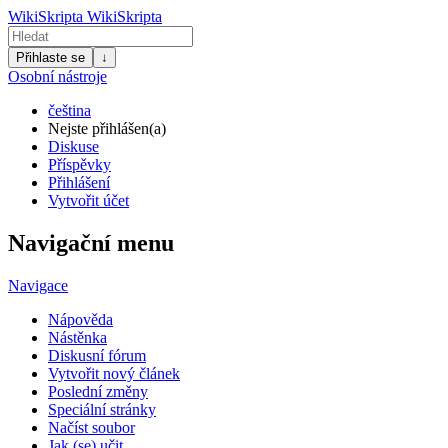
WikiSkripta
WikiSkripta
Přihlaste se
↓
Osobní nástroje
čeština
Nejste přihlášen(a)
Diskuse
Příspěvky
Přihlášení
Vytvořit účet
Navigační menu
Navigace
Nápověda
Nástěnka
Diskusní fórum
Vytvořit nový článek
Poslední změny
Speciální stránky
Načíst soubor
Jak (se) učit