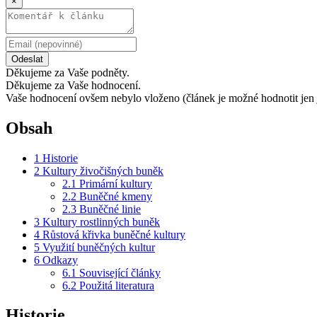
×
Odeslat
Děkujeme za Vaše podněty.
Děkujeme za Vaše hodnocení.
Vaše hodnocení ovšem nebylo vloženo (článek je možné hodnotit jen 
Obsah
1
Historie
2
Kultury živočišných buněk
2.1
Primární kultury
2.2
Buněčné kmeny
2.3
Buněčné linie
3
Kultury rostlinných buněk
4
Růstová křivka buněčné kultury
5
Využití buněčných kultur
6
Odkazy
6.1
Související články
6.2
Použitá literatura
Historie