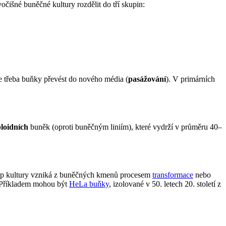
očišné buněčné kultury rozdělit do tří skupin:
 je třeba buňky převést do nového média (
pasážování
). V primárních
ploidních
buněk (oproti buněčným liniím), které vydrží v průměru 40–
typ kultury vzniká z buněčných kmenů procesem
transformace
nebo
 Příkladem mohou být
HeLa buňky
, izolované v 50. letech 20. století z