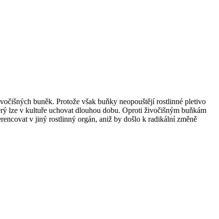
živočišných buněk. Protože však buňky neopouštějí rostlinné pletivo
erý lze v kultuře uchovat dlouhou dobu. Oproti živočišným buňkám
encovat v jiný rostlinný orgán, aniž by došlo k radikální změně