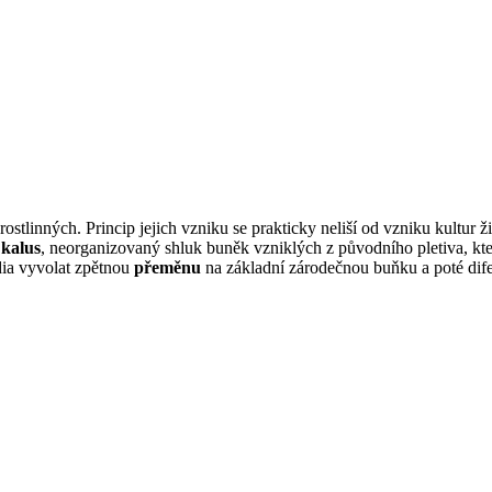
stlinných. Princip jejich vzniku se prakticky neliší od vzniku kultur 
.
kalus
, neorganizovaný shluk buněk vzniklých z původního pletiva, kt
ia vyvolat zpětnou
přeměnu
na základní zárodečnou buňku a poté difer