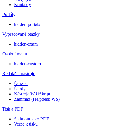
Kontakty
Portály
hidden-portals
Vypracované otázky
hidden-exam
Osobní menu
hidden-custom
Redakční nástroje
Údržba
Úkoly
Nástroje WikiSkript
Zammad (Helpdesk WS)
Tisk a PDF
Stáhnout jako PDF
Verze k tisku