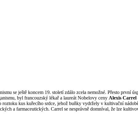
ismu se ještě koncem 19. století zdálo zcela nemožné. Přesto první ús
ganismu, byl francouzský lékař a laureát Nobelovy ceny
Alexis Carrel
roztoku kus kuřecího srdce, jehož buňky vydržely v kultivační nádobě 
ckých a farmaceutických. Carrel se nesprávně domníval, že lze kultiv