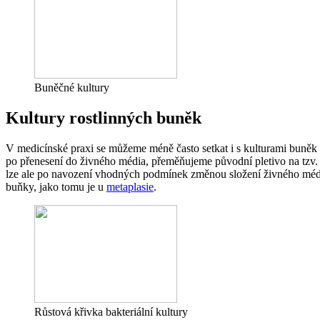
Buněčné kultury
Kultury rostlinných buněk
V medicínské praxi se můžeme méně často setkat i s kulturami buněk ro
po přenesení do živného média, přeměňujeme původní pletivo na tzv
lze ale po navození vhodných podmínek změnou složení živného méd
buňky, jako tomu je u
metaplasie
.
Růstová křivka bakteriální kultury