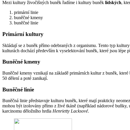
Mezi kultury živočišných buněk řadíme i kultury buněk
lidských
, kt
primární linie
buněčné kmeny
buněčné linie
Primární kultury
Skládají se z buněk přímo odebraných z organismu. Tento typ kultu
kulturách dochází především k vyselektování buněk, které jsou lépe
Buněčné kmeny
Buněčné kmeny vznikají na základě primárních kultur z buněk, které
50 dělení a poté zanikají.
Buněčné linie
Buněčná linie představuje kulturu buněk, které mají prakticky neome
mohou být izolovány přímo z živé tkáně (například nádorové buňky, 
karcinomu děložního hrdla
Henrietty Lacksové
.