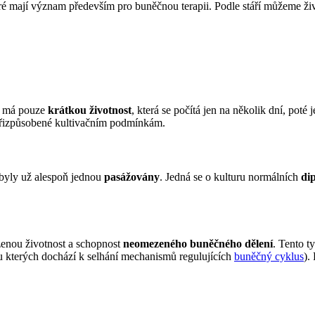
eré mají význam především pro buněčnou terapii. Podle stáří můžeme živ
ry má pouze
krátkou životnost
, která se počítá jen na několik dní, poté
 přizpůsobené kultivačním podmínkám.
 byly už alespoň jednou
pasážovány
. Jedná se o kulturu normálních
di
zenou životnost a schopnost
neomezeného buněčného dělení
. Tento 
u kterých dochází k selhání mechanismů regulujících
buněčný cyklus
).