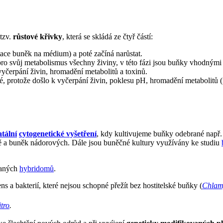
 tzv.
růstové křivky
, která se skládá ze čtyř částí:
tace buněk na médium) a poté začíná narůstat.
ro svůj metabolismus všechny živiny, v této fázi jsou buňky vhodnými
vyčerpání živin, hromadění metabolitů a toxinů.
é, protože došlo k vyčerpání živin, poklesu pH, hromadění metabolitů 
tální
cytogenetické vyšetření
, kdy kultivujeme buňky odebrané např
řeně a buněk nádorových. Dále jsou buněčné kultury využívány ke studiu
vaných
hybridomů
.
s a bakterií, které nejsou schopné přežít bez hostitelské buňky (
Chlam
itro
.