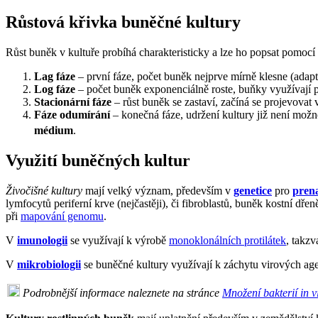
Růstová křivka buněčné kultury
Růst buněk v kultuře probíhá charakteristicky a lze ho popsat pomocí
Lag fáze
– první fáze, počet buněk nejprve mírně klesne (adap
Log fáze
– počet buněk exponenciálně roste, buňky využívají p
Stacionární fáze
– růst buněk se zastaví, začíná se projevovat 
Fáze odumírání
– konečná fáze, udržení kultury již není možn
médium
.
Využití buněčných kultur
Živočišné kultury
mají velký význam, především v
genetice
pro
prena
lymfocytů periferní krve (nejčastěji), či fibroblastů, buněk kostní d
při
mapování genomu
.
V
imunologii
se využívají k výrobě
monoklonálních protilátek
, takz
V
mikrobiologii
se buněčné kultury využívají k záchytu virových agen
Podrobnější informace naleznete na stránce
Množení bakterií in v