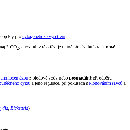
 objekty pro
cytogenetické vyšetření
.
(např. CO
) a toxinů, v této fázi je nutné převést buňky na
nové
2
.
amniocentézou
z plodové vody nebo
postnatálně
při odběru
buněčného cyklu
a jeho regulace, při pokusech s
klonováním savců
a
ydia
,
Rickettsia
).