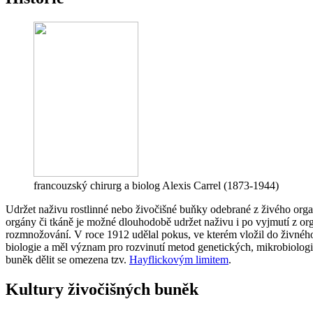
francouzský chirurg a biolog Alexis Carrel (1873-1944)
Udržet naživu rostlinné nebo živočišné buňky odebrané z živého organ
orgány či tkáně je možné dlouhodobě udržet naživu i po vyjmutí z or
rozmnožování. V roce 1912 udělal pokus, ve kterém vložil do živného 
biologie a měl význam pro rozvinutí metod genetických, mikrobiologi
buněk dělit se omezena tzv.
Hayflickovým limitem
.
Kultury živočišných buněk