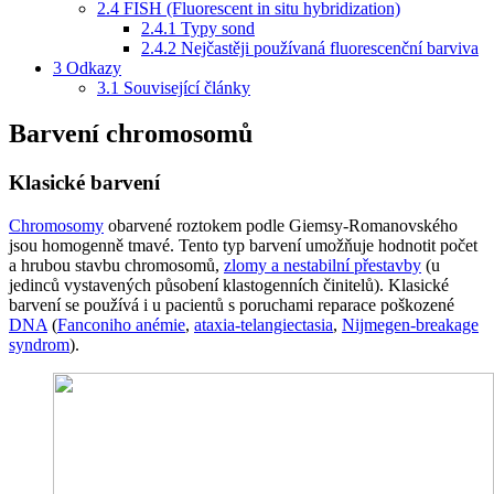
2.4
FISH (Fluorescent in situ hybridization)
2.4.1
Typy sond
2.4.2
Nejčastěji používaná fluorescenční barviva
3
Odkazy
3.1
Související články
Barvení chromosomů
Klasické barvení
Chromosomy
obarvené roztokem podle Giemsy-Romanovského
jsou homogenně tmavé. Tento typ barvení umožňuje hodnotit počet
a hrubou stavbu chromosomů,
zlomy a nestabilní přestavby
(u
jedinců vystavených působení klastogenních činitelů). Klasické
barvení se používá i u pacientů s poruchami reparace poškozené
DNA
(
Fanconiho anémie
,
ataxia-telangiectasia
,
Nijmegen-breakage
syndrom
).