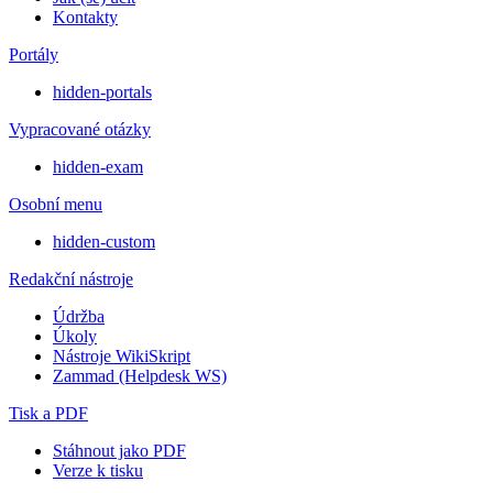
Kontakty
Portály
hidden-portals
Vypracované otázky
hidden-exam
Osobní menu
hidden-custom
Redakční nástroje
Údržba
Úkoly
Nástroje WikiSkript
Zammad (Helpdesk WS)
Tisk a PDF
Stáhnout jako PDF
Verze k tisku