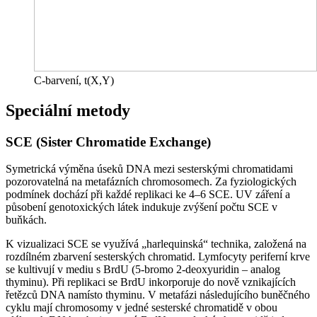
C-barvení, t(X,Y)
Speciální metody
SCE (Sister Chromatide Exchange)
Symetrická výměna úseků DNA mezi sesterskými chromatidami
pozorovatelná na metafázních chromosomech. Za fyziologických
podmínek dochází při každé replikaci ke 4–6 SCE. UV záření a
působení genotoxických látek indukuje zvýšení počtu SCE v
buňkách.
K vizualizaci SCE se využívá „harlequinská“ technika, založená na
rozdílném zbarvení sesterských chromatid. Lymfocyty periferní krve
se kultivují v mediu s BrdU (5-bromo 2-deoxyuridin – analog
thyminu). Při replikaci se BrdU inkorporuje do nově vznikajících
řetězců DNA namísto thyminu. V metafázi následujícího buněčného
cyklu mají chromosomy v jedné sesterské chromatidě v obou