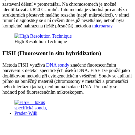
zastavení dělení v prometafázi. Na chromosomech je možné
identifikovat až 850 G-pruhů. Tato metoda je vhodná pro analýzu
strukturních přestaveb malého rozsahu (např. mikrodelecí), v rámci
rutinní diagnostiky se s ní ovšem dnes již nesetkáme, neboť byla
kompletně nahrazena (ještě přesnější) metodou
microarray
.
High Resolution Technique
FISH (Fluorescent in situ hybridization)
Metoda FISH využívá
DNA sondy
značené fluorescenčním
barvivem k detekci specifických úseků DNA. FISH lze použít jako
doplňkovou metodu při cytogenetickém vyšetření. Sondy se aplikují
přímo na buněčný materiál (chromosomy v metafázi a prometafázi
nebo interfázní jádra), není nutná izolace DNA. Preparáty se
hodnotí pod fluorescenčním mikroskopem.