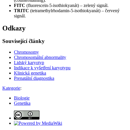
(counterstaining).
FITC
(fluorescein-5-isothiokyanát) – zelený signál.
TRITC
(tetramethylrhodamin-5-isothiokyanát) – červený
signál.
Odkazy
Související články
Chromosomy
Chromosomální abnormality
Lidský karyotyp
Indikace k vyšetření karyotypu
Klinická genetika
Prenatální diagnostika
Kategorie
:
Biologie
Genetika