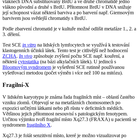
vláknech DNA substituovaný BrdU a ve druhé chromatidě jedno
vlákno původní a druhé s BrdU. Přítomnost BrdU v DNA snižuje
její schopnost vázat některá barviva a po barvení např. Giemsovým
barvivem jsou světlejší chromatidy s BrdU.
Podle zbarvení chromatid je v kultuře možné odlišit metafáze 1., 2. a
3. dělení.
Test SCE
in vitro
na lidských lymfocytech se využívá k testování
klastogenních účinků látek. Tento test je citlivější než hodnocení
ZCHA
.
In vivo
způsobuje zvýšení počtu SCE např. kouření, a
některá
cytostatika
(na bázi alkylačních látek). U jedinců s
Bloomovým syndromem
je vyšetření SCE rutinně používanou
vyšetřovací metodou (počet výměn i více než 100 na mitózu).
Fragilní-X
V lidském karyotypu je známa řada fragilních míst – oblastí častého
vzniku zlomů. Objevují se na metafázních chomosomech po
expozici určitými látkami nebo při růstu v deficitních médiích.
Většinou jejich přítomnost nesouvisí s patologickým fenotypem.
Určitou výjimku tvoří fragilní místo Xq27.3 (FRAXA) u pacientů se
syndromem
fragilního X
.
Xq27.3 je folát senzitivní místo, kreré je možno vizualizovat po