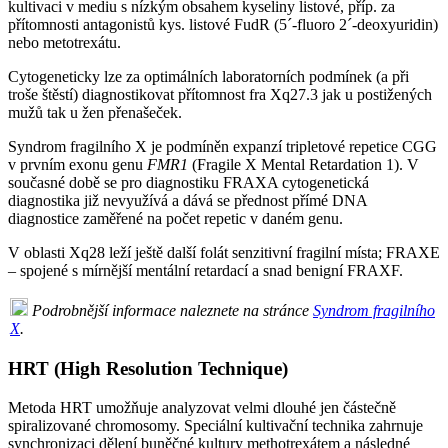
kultivaci v mediu s nízkým obsahem kyseliny listové, příp. za
přítomnosti antagonistů kys. listové FudR (5´-fluoro 2´-deoxyuridin)
nebo metotrexátu.
Cytogeneticky lze za optimálních laboratorních podmínek (a při
troše štěstí) diagnostikovat přítomnost fra Xq27.3 jak u postižených
mužů tak u žen přenašeček.
Syndrom fragilního X je podmíněn expanzí tripletové repetice CGG
v prvním exonu genu
FMR1
(Fragile X Mental Retardation 1). V
současné době se pro diagnostiku FRAXA cytogenetická
diagnostika již nevyužívá a dává se přednost přímé DNA
diagnostice zaměřené na počet repetic v daném genu.
V oblasti Xq28 leží ještě další folát senzitivní fragilní místa; FRAXE
– spojené s mírnější mentální retardací a snad benigní FRAXF.
Podrobnější informace naleznete na stránce
Syndrom fragilního
X
.
HRT (High Resolution Technique)
Metoda HRT umožňuje analyzovat velmi dlouhé jen částečně
spiralizované chromosomy. Speciální kultivační technika zahrnuje
synchronizaci dělení buněčné kultury methotrexátem a následné