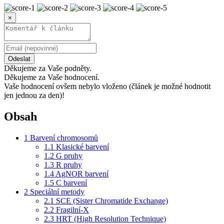
×
Odeslat
Děkujeme za Vaše podněty.
Děkujeme za Vaše hodnocení.
Vaše hodnocení ovšem nebylo vloženo (článek je možné hodnotit
jen jednou za den)!
Obsah
1
Barvení chromosomů
1.1
Klasické barvení
1.2
G pruhy
1.3
R pruhy
1.4
AgNOR barvení
1.5
C barvení
2
Speciální metody
2.1
SCE (Sister Chromatide Exchange)
2.2
Fragilní-X
2.3
HRT (High Resolution Technique)