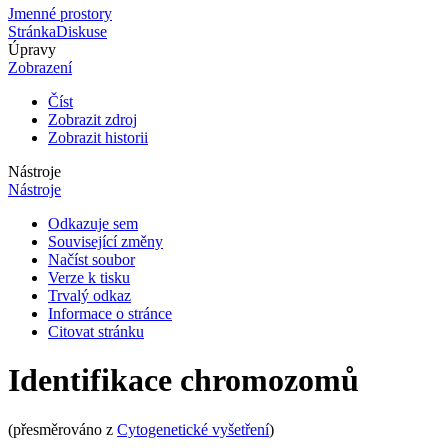
Jmenné prostory
Stránka
Diskuse
Úpravy
Zobrazení
Číst
Zobrazit zdroj
Zobrazit historii
Nástroje
Nástroje
Odkazuje sem
Související změny
Načíst soubor
Verze k tisku
Trvalý odkaz
Informace o stránce
Citovat stránku
Identifikace chromozomů
(přesměrováno z
Cytogenetické vyšetření
)