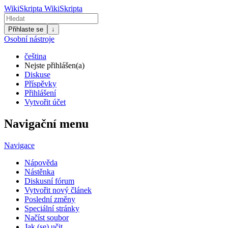
WikiSkripta
WikiSkripta
Přihlaste se
↓
Osobní nástroje
čeština
Nejste přihlášen(a)
Diskuse
Příspěvky
Přihlášení
Vytvořit účet
Navigační menu
Navigace
Nápověda
Nástěnka
Diskusní fórum
Vytvořit nový článek
Poslední změny
Speciální stránky
Načíst soubor
Jak (se) učit