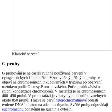
Klasické barvení
G pruhy
G pruhování je nejčastěji rutinně používané barvení v
cytogenetických laboratořích. Vzor tvořený příčnými pruhy se
objeví na chromosomech inkubovaných v trypsinu po obarvení
roztokem podle Giemsy-Romanovského. Počet pruhů závisí na
stupni kondenzace chromosomů. V metafázi je na chromosomech
400–450 pruhů. V prometafázi je v karyotypu identifikovatelných
okolo 850 pruhů. Tmavě se barví
heterochromatinové
oblasti
tvořené DNA bohatou na adenin a thymin. Světlé pruhy odpovídají
euchromatinu
bohatému na guanin a cytosin.