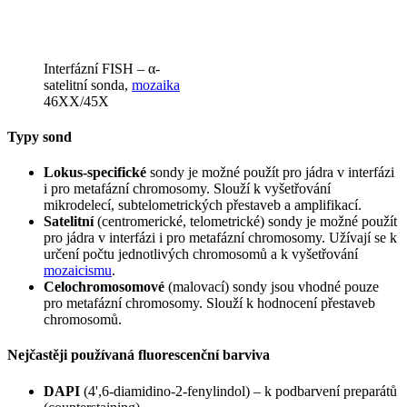
Interfázní FISH – α-
satelitní sonda,
mozaika
46XX/45X
Typy sond
Lokus-specifické
sondy je možné použít pro jádra v interfázi
i pro metafázní chromosomy. Slouží k vyšetřování
mikrodelecí, subtelometrických přestaveb a amplifikací.
Satelitní
(centromerické, telometrické) sondy je možné použít
pro jádra v interfázi i pro metafázní chromosomy. Užívají se k
určení počtu jednotlivých chromosomů a k vyšetřování
mozaicismu
.
Celochromosomové
(malovací) sondy jsou vhodné pouze
pro metafázní chromosomy. Slouží k hodnocení přestaveb
chromosomů.
Nejčastěji používaná fluorescenční barviva
DAPI
(4',6-diamidino-2-fenylindol) – k podbarvení preparátů