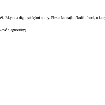
kařskými a dignostickými obory. Přesto lze najít několik oborů, u který
kové diagnostiky).