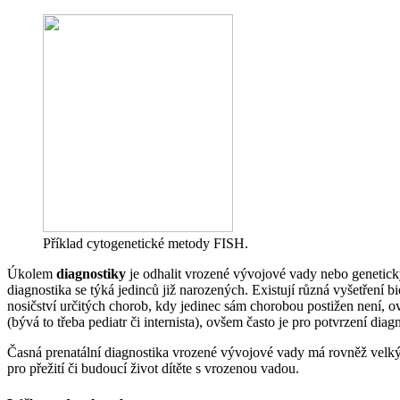
Příklad cytogenetické metody FISH.
Úkolem
diagnostiky
je odhalit vrozené vývojové vady nebo genetick
diagnostika se týká jedinců již narozených. Existují různá vyšetření 
nosičství určitých chorob, kdy jedinec sám chorobou postižen není,
(bývá to třeba pediatr či internista), ovšem často je pro potvrzení di
Časná prenatální diagnostika vrozené vývojové vady má rovněž velký te
pro přežití či budoucí život dítěte s vrozenou vadou.