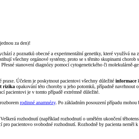
jednou za den)!
ychází z poznatků obecné a experimentální genetiky, které využívá na 
tihují všechny orgánové systémy, proto se s těmito skupinami chorob se
z. Přesné stanovení diagnózy pomocí cytogenetického či molekulárně-gen
ké praxe. Účelem je poskytnout pacientovi všechny důležité
informace
k
t rizika
opakování této choroby u jeho potomků, případně navrhnout opa
ací pacientovi je v tomto případě extrémně důležité.
s rozborem
rodinné anamnézy
. Po základním posouzení případu mohou b
Veškerá rozhodnutí (například rozhodnutí o umělém ukončení těhotenst
cí pro pacientovo svobodné rozhodnutí. Rozhodně by pacienta neměl k