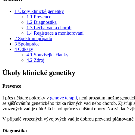
1
Úkoly klinické genetiky
1.1
Prevence
1.2
Diagnostika
1.3
Léčba vad a chorob
1.4
Registrace a monitorování
2
Spektrum případů
3
Spolupráce
4
Odkazy
4.1
Související články
4.2
Zdroj
Úkoly klinické genetiky
Prevence
I přes některé pokroky v
genové terapii
, není prozatím možné geneti
se zjišťováním genetického rizika různých vad nebo chorob. Zjišťují s
vrozených vad je důležitá i spolupráce s dalšími obory. Na základě zji
V případě vrozených vývojových vad je dobrou prevencí
plánované 
Diagnostika