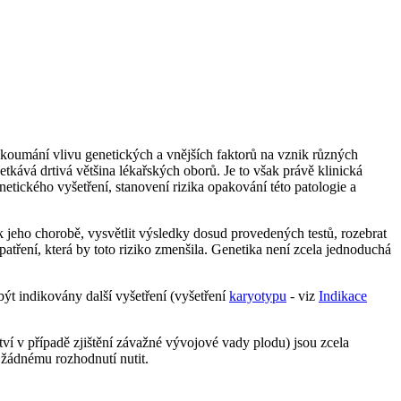
zkoumání vlivu genetických a vnějších faktorů na vznik různých
tkává drtivá většina lékařských oborů. Je to však právě klinická
etického vyšetření, stanovení rizika opakování této patologie a
 jeho chorobě, vysvětlit výsledky dosud provedených testů, rozebrat
tření, která by toto riziko zmenšila. Genetika není zcela jednoduchá
ýt indikovány další vyšetření (vyšetření
karyotypu
- viz
Indikace
ví v případě zjištění závažné vývojové vady plodu) jsou zcela
 žádnému rozhodnutí nutit.