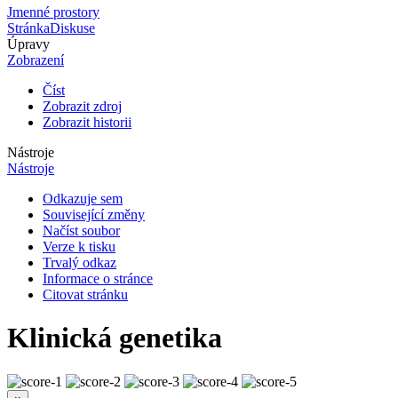
Jmenné prostory
Stránka
Diskuse
Úpravy
Zobrazení
Číst
Zobrazit zdroj
Zobrazit historii
Nástroje
Nástroje
Odkazuje sem
Související změny
Načíst soubor
Verze k tisku
Trvalý odkaz
Informace o stránce
Citovat stránku
Klinická genetika