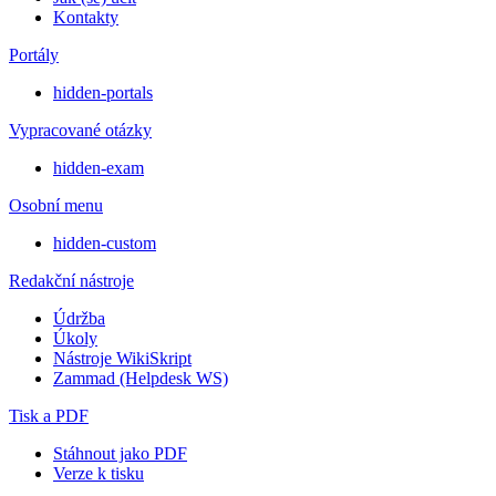
Kontakty
Portály
hidden-portals
Vypracované otázky
hidden-exam
Osobní menu
hidden-custom
Redakční nástroje
Údržba
Úkoly
Nástroje WikiSkript
Zammad (Helpdesk WS)
Tisk a PDF
Stáhnout jako PDF
Verze k tisku