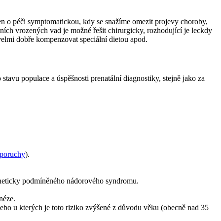
le jen o péči symptomatickou, kdy se snažíme omezit projevy choroby,
ích vrozených vad je možné řešit chirurgicky, rozhodující je leckdy
elmi dobře kompenzovat speciální dietou apod.
tavu populace a úspěšnosti prenatální diagnostiky, stejně jako za
 poruchy
).
eneticky podmíněného nádorového syndromu.
néze.
ebo u kterých je toto riziko zvýšené z důvodu věku (obecně nad 35