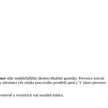
ence
stále nejdůležitějším úkolem lékařské genetiky. Prevence souvisí
u informaci vliv (rizika pracovního prostředí apod.). V rámci prevence
entivně u vrozených vad neurální trubice.