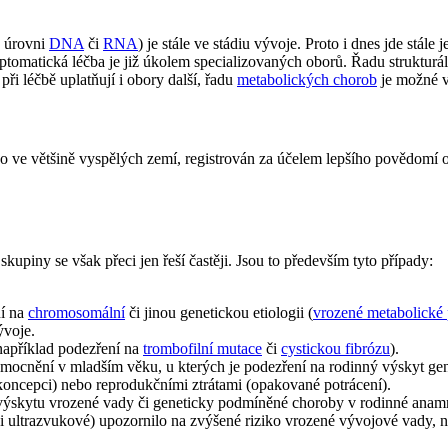
a úrovni
DNA
či
RNA
) je stále ve stádiu vývoje. Proto i dnes jde stá
omatická léčba je již úkolem specializovaných oborů. Řadu strukturáln
při léčbě uplatňují i obory další, řadu
metabolických chorob
je možné v
ve většině vyspělých zemí, registrován za účelem lepšího povědomí o s
kupiny se však přeci jen řeší častěji. Jsou to především tyto případy:
ní na
chromosomální
či jinou genetickou etiologii (
vrozené metabolické
ývoje.
například podezření na
trombofilní mutace
či
cystickou fibrózu
).
ocnění v mladším věku, u kterých je podezření na rodinný výskyt g
 koncepci) nebo reprodukčními ztrátami (opakované potrácení).
 výskytu vrozené vady či geneticky podmíněné choroby v rodinné anam
i ultrazvukové) upozornilo na zvýšené riziko vrozené vývojové vady, n