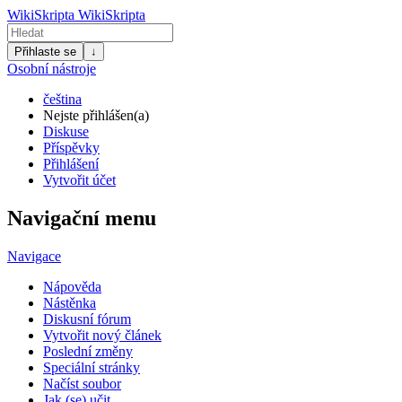
WikiSkripta
WikiSkripta
Přihlaste se
↓
Osobní nástroje
čeština
Nejste přihlášen(a)
Diskuse
Příspěvky
Přihlášení
Vytvořit účet
Navigační menu
Navigace
Nápověda
Nástěnka
Diskusní fórum
Vytvořit nový článek
Poslední změny
Speciální stránky
Načíst soubor
Jak (se) učit