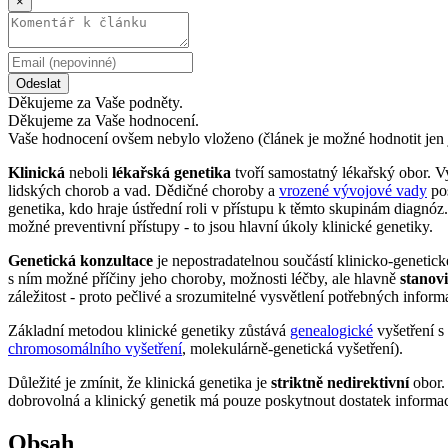
×
Odeslat
Děkujeme za Vaše podněty.
Děkujeme za Vaše hodnocení.
Vaše hodnocení ovšem nebylo vloženo (článek je možné hodnotit jen 
Klinická
neboli
lékařská genetika
tvoří samostatný lékařský obor. V
lidských chorob a vad. Dědičné choroby a
vrozené vývojové vady
pos
genetika, kdo hraje ústřední roli v přístupu k těmto skupinám diagnó
možné preventivní přístupy - to jsou hlavní úkoly klinické genetiky.
Genetická konzultace
je nepostradatelnou součástí klinicko-genetic
s ním možné příčiny jeho choroby, možnosti léčby, ale hlavně
stanovi
záležitost - proto pečlivé a srozumitelné vysvětlení potřebných inform
Základní metodou klinické genetiky zůstává
genealogické
vyšetření 
chromosomálního vyšetření
, molekulárně-genetická vyšetření).
Důležité je zmínit, že klinická genetika je
striktně nedirektivní
obor. 
dobrovolná a klinický genetik má pouze poskytnout dostatek informa
Obsah