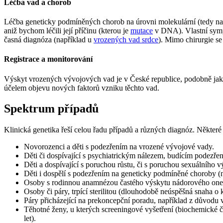
Léčba vad a chorob
Léčba geneticky podmíněných chorob na úrovni molekulární (tedy n
aniž bychom léčili její příčinu (kterou je
mutace
v DNA). Vlastní sympt
časná diagnóza (například u
vrozených vad srdce
). Mimo chirurgie se 
Registrace a monitorování
Výskyt vrozených vývojových vad je v České republice, podobně jako 
účelem objevu nových faktorů vzniku těchto vad.
Spektrum případů
Klinická genetika řeší celou řadu případů a různých diagnóz. Některé s
Novorozenci a děti s podezřením na vrozené vývojové vady.
Děti či dospívající s psychiatrickým nálezem, budícím podezře
Děti a dospívající s poruchou růstu, či s poruchou sexuálního v
Děti i dospělí s podezřením na geneticky podmíněné choroby (
Osoby s rodinnou anamnézou častého výskytu nádorového onem
Osoby či páry, trpící sterilitou (dlouhodobě neúspěšná snaha o
Páry přicházející na prekoncepční poradu, například z důvodu
Těhotné ženy, u kterých screeningové vyšetření (biochemické č
let).