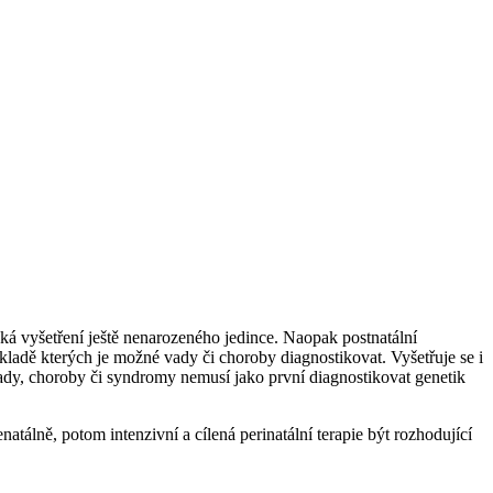
ká vyšetření ještě nenarozeného jedince. Naopak postnatální
ákladě kterých je možné vady či choroby diagnostikovat. Vyšetřuje se i
dy, choroby či syndromy nemusí jako první diagnostikovat genetik
tálně, potom intenzivní a cílená perinatální terapie být rozhodující