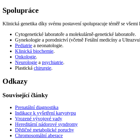
Spolupráce
Klinická genetika díky svému postavení spolupracuje téměř se všemi lé
Cytogenetické laboratoře a molekulárně-genetické laboratoře.
Gynekologie a porodnictví (včetně Fetální medicíny a Ultrazvu
Pediatrie
a neonatologie.
Klinická biochemie
.
Onkologie
.
Neurologie
a
psychiatrie
.
Plastická
chirurgie
.
Odkazy
Související články
Prenatální diagnostika
Indikace k vyšetření karyotypu
Vrozené vývojové vady
Hereditární nádorové syndromy
Dědičné metabolické poruchy
Chromosomální aberace