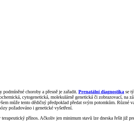
y podmíněné choroby a přesně je zařadit.
Prenatální diagnostika
se tý
biochemická, cytogenetická, molekulárně genetická či zobrazovací, na z
 ovšem může tento dědičný předpoklad předat svým potomkům. Různé va
agnózy požadováno i genetické vyšetření.
rapeutický přínos. Ačkoliv jen minimum stavů lze dneska řešit již prena