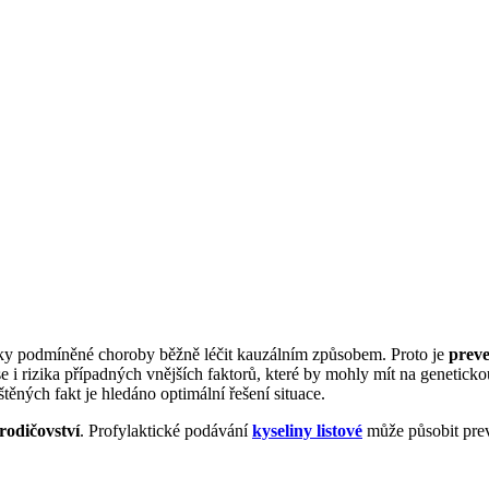
cky podmíněné choroby běžně léčit kauzálním způsobem. Proto je
prev
e i rizika případných vnějších faktorů, které by mohly mít na geneticko
štěných fakt je hledáno optimální řešení situace.
rodičovství
. Profylaktické podávání
kyseliny listové
může působit prev