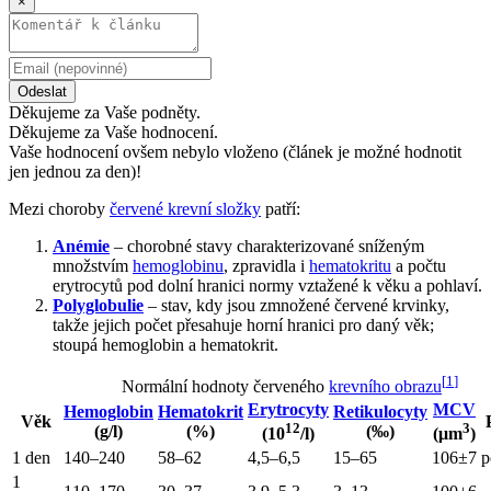
×
Odeslat
Děkujeme za Vaše podněty.
Děkujeme za Vaše hodnocení.
Vaše hodnocení ovšem nebylo vloženo (článek je možné hodnotit
jen jednou za den)!
Mezi choroby
červené krevní složky
patří:
Anémie
– chorobné stavy charakterizované sníženým
množstvím
hemoglobinu
, zpravidla i
hematokritu
a počtu
erytrocytů pod dolní hranici normy vztažené k věku a pohlaví.
Polyglobulie
– stav, kdy jsou zmnožené červené krvinky,
takže jejich počet přesahuje horní hranici pro daný věk;
stoupá hemoglobin a hematokrit.
[
1
]
Normální hodnoty červeného
krevního obrazu
Erytrocyty
MCV
Hemoglobin
Hematokrit
Retikulocyty
Věk
12
3
(g/l)
(%)
(‰)
(10
/l)
(μm
)
1 den
140–240
58–62
4,5–6,5
15–65
106±7
p
1