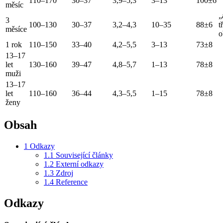
110–170
30–37
3,9–5,3
3–13
100±6
měsíc
„
3
100–130
30–37
3,2–4,3
10–35
88±6
t
měsíce
o
1 rok
110–150
33–40
4,2–5,5
3–13
73±8
13–17
let
130–160
39–47
4,8–5,7
1–13
78±8
muži
13–17
let
110–160
36–44
4,3–5,5
1–15
78±8
ženy
Obsah
1
Odkazy
1.1
Související články
1.2
Externí odkazy
1.3
Zdroj
1.4
Reference
Odkazy