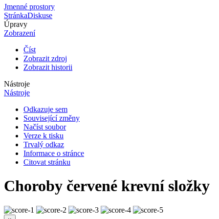
Jmenné prostory
Stránka
Diskuse
Úpravy
Zobrazení
Číst
Zobrazit zdroj
Zobrazit historii
Nástroje
Nástroje
Odkazuje sem
Související změny
Načíst soubor
Verze k tisku
Trvalý odkaz
Informace o stránce
Citovat stránku
Choroby červené krevní složky