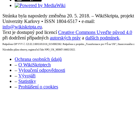
Stránka byla naposledy změněna 20. 5. 2018. – WikiSkripta, projekt
Univerzity Karlovy • ISSN 1804-6517 • e-mail:
info@wikiskripta.eu
.
Text je dostupný pod licencí
Creative Commons Uveďte původ 4.0
při dodržení případných
autorských práv
a
dalších podmínek
.
Podpořeno OP VVV č. CZ.02.2.69/0.0/0.0/16_015/0002362. Podpořeno z projektu „Transformace pro VŠ na UK“, financovaného z
Národního plánu obnovy, registrační číslo NPO_UK_MSMT-16602/2022.
Ochrana osobních údajů
–
O WikiSkriptech
–
Vyloučení odpovědnosti
–
Vývojáři
–
Statistiky
–
Prohlášení o cookies