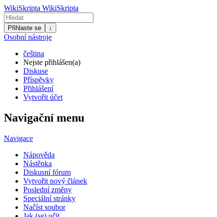
WikiSkripta
WikiSkripta
Přihlaste se
↓
Osobní nástroje
čeština
Nejste přihlášen(a)
Diskuse
Příspěvky
Přihlášení
Vytvořit účet
Navigační menu
Navigace
Nápověda
Nástěnka
Diskusní fórum
Vytvořit nový článek
Poslední změny
Speciální stránky
Načíst soubor
Jak (se) učit