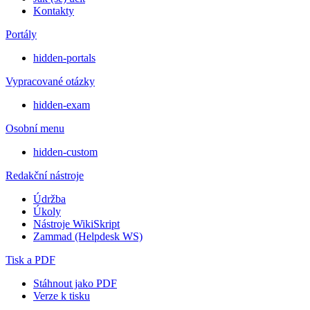
Kontakty
Portály
hidden-portals
Vypracované otázky
hidden-exam
Osobní menu
hidden-custom
Redakční nástroje
Údržba
Úkoly
Nástroje WikiSkript
Zammad (Helpdesk WS)
Tisk a PDF
Stáhnout jako PDF
Verze k tisku