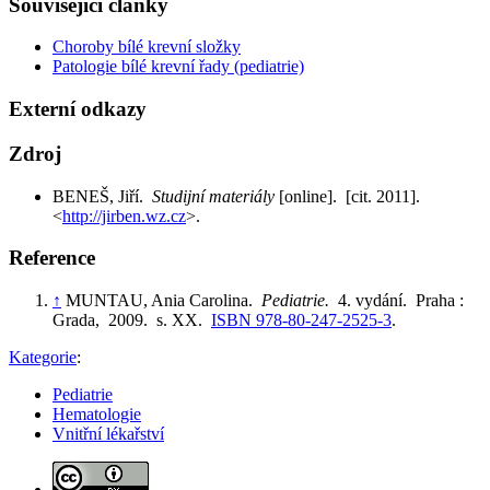
Související články
Choroby bílé krevní složky
Patologie bílé krevní řady (pediatrie)
Externí odkazy
Zdroj
BENEŠ, Jiří.
Studijní materiály
[online]. [cit. 2011].
<
http://jirben.wz.cz
>.
Reference
↑
MUNTAU, Ania Carolina.
Pediatrie.
4. vydání. Praha :
Grada, 2009. s. XX.
ISBN 978-80-247-2525-3
.
Kategorie
:
Pediatrie
Hematologie
Vnitřní lékařství