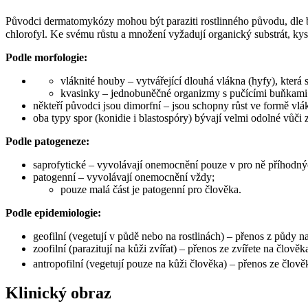
Původci dermatomykózy mohou být paraziti rostlinného původu, dle b
chlorofyl. Ke svému růstu a množení vyžadují organický substrát, kyslí
Podle morfologie:
vláknité houby – vytvářející dlouhá vlákna (hyfy), která 
kvasinky – jednobuněčné organizmy s pučícími buňkami 
někteří původci jsou dimorfní – jsou schopny růst ve formě vlá
oba typy spor (konidie i blastospóry) bývají velmi odolné vůči
Podle patogeneze:
saprofytické – vyvolávají onemocnění pouze v pro ně příhodn
patogenní – vyvolávají onemocnění vždy;
pouze malá část je patogenní pro člověka.
Podle epidemiologie:
geofilní (vegetují v půdě nebo na rostlinách) – přenos z půdy n
zoofilní (parazitují na kůži zvířat) – přenos ze zvířete na člověk
antropofilní (vegetují pouze na kůži člověka) – přenos ze člově
Klinický obraz