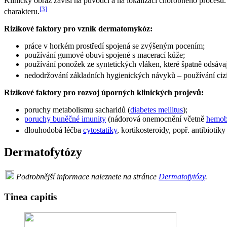
Klinický obraz závisí na původci a na lokalizaci chorobného procesu. 
[
3
]
charakteru.
Rizikové faktory pro vznik dermatomykóz:
práce v horkém prostředí spojená se zvýšeným pocením;
používání gumové obuvi spojené s macerací kůže;
používání ponožek ze syntetických vláken, které špatně odsávaj
nedodržování základních hygienických návyků – používání cizí 
Rizikové faktory pro rozvoj úporných klinických projevů:
poruchy metabolismu sacharidů (
diabetes mellitus
);
poruchy buněčné imunity
(nádorová onemocnění včetně
hemob
dlouhodobá léčba
cytostatiky
, kortikosteroidy, popř. antibiotik
Dermatofytózy
Podrobnější informace naleznete na stránce
Dermatofytózy
.
Tinea capitis