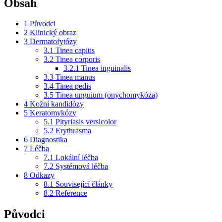
Obsah
1
Původci
2
Klinický obraz
3
Dermatofytózy
3.1
Tinea capitis
3.2
Tinea corporis
3.2.1
Tinea inguinalis
3.3
Tinea manus
3.4
Tinea pedis
3.5
Tinea unguium (onychomykóza)
4
Kožní kandidózy
5
Keratomykózy
5.1
Pityriasis versicolor
5.2
Erythrasma
6
Diagnostika
7
Léčba
7.1
Lokální léčba
7.2
Systémová léčba
8
Odkazy
8.1
Související články
8.2
Reference
Původci