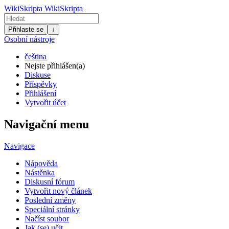
WikiSkripta
WikiSkripta
Přihlaste se
↓
Osobní nástroje
čeština
Nejste přihlášen(a)
Diskuse
Příspěvky
Přihlášení
Vytvořit účet
Navigační menu
Navigace
Nápověda
Nástěnka
Diskusní fórum
Vytvořit nový článek
Poslední změny
Speciální stránky
Načíst soubor
Jak (se) učit