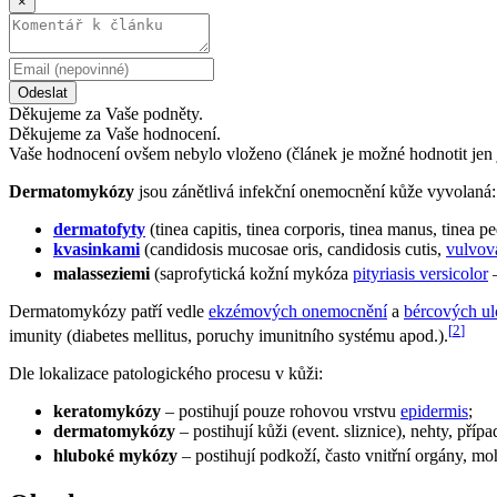
×
Odeslat
Děkujeme za Vaše podněty.
Děkujeme za Vaše hodnocení.
Vaše hodnocení ovšem nebylo vloženo (článek je možné hodnotit jen 
Dermatomykózy
jsou zánětlivá infekční onemocnění kůže vyvolaná:
dermatofyty
(tinea capitis, tinea corporis, tinea manus, tinea 
kvasinkami
(candidosis mucosae oris, candidosis cutis,
vulvova
malasseziemi
(saprofytická kožní mykóza
pityriasis versicolor
Dermatomykózy patří vedle
ekzémových onemocnění
a
bércových ul
[
2
]
imunity (diabetes mellitus, poruchy imunitního systému apod.).
Dle lokalizace patologického procesu v kůži:
keratomykózy
– postihují pouze rohovou vrstvu
epidermis
;
dermatomykózy
– postihují kůži (event. sliznice), nehty, přípa
hluboké mykózy
– postihují podkoží, často vnitřní orgány, m