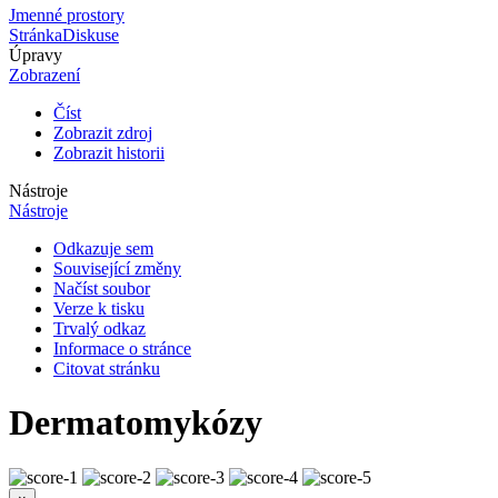
Jmenné prostory
Stránka
Diskuse
Úpravy
Zobrazení
Číst
Zobrazit zdroj
Zobrazit historii
Nástroje
Nástroje
Odkazuje sem
Související změny
Načíst soubor
Verze k tisku
Trvalý odkaz
Informace o stránce
Citovat stránku
Dermatomykózy