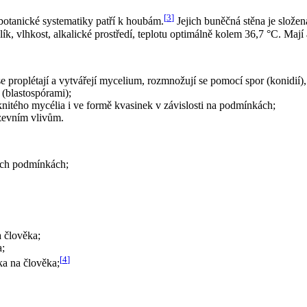
[
3
]
otanické systematiky patří k houbám.
Jejich buněčná stěna je složená
k, vlhkost, alkalické prostředí, teplotu optimálně kolem 36,7 °C. Mají a
se proplétají a vytvářejí mycelium, rozmnožují se pomocí spor (konidií),
(blastospórami);
knitého mycélia i ve formě kvasinek v závislosti na podmínkách;
 zevním vlivům.
ých podmínkách;
a člověka;
a;
[
4
]
ka na člověka;