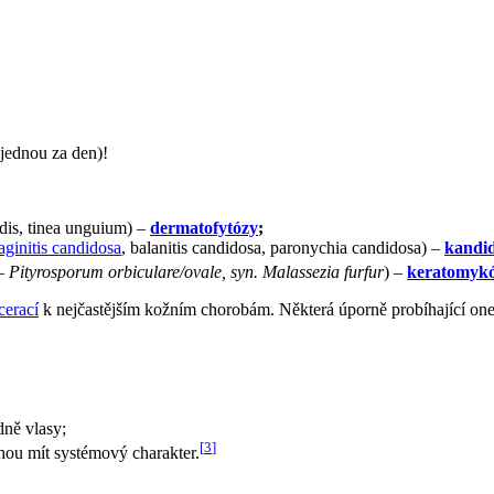
jednou za den)!
pedis, tinea unguium) –
dermatofytózy
;
ginitis candidosa
, balanitis candidosa, paronychia candidosa) –
kandi
–
Pityrosporum orbiculare/ovale, syn. Malassezia furfur
) –
keratomyk
cerací
k nejčastějším kožním chorobám. Některá úporně probíhající one
dně vlasy;
[
3
]
ohou mít systémový charakter.