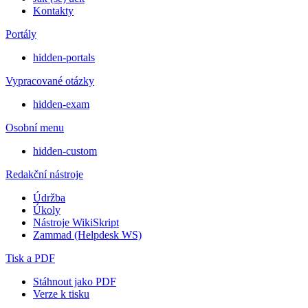
Kontakty
Portály
hidden-portals
Vypracované otázky
hidden-exam
Osobní menu
hidden-custom
Redakční nástroje
Údržba
Úkoly
Nástroje WikiSkript
Zammad (Helpdesk WS)
Tisk a PDF
Stáhnout jako PDF
Verze k tisku