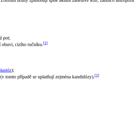
Zoofilní druhy způsobují spíše akutní zánětlivé léze, zatímco antropof
í pot;
[
3
]
obuvi, cizího ručníku.
lastóz
);
[
3
]
y (v tomto případě se uplatňují zejména kandidózy).