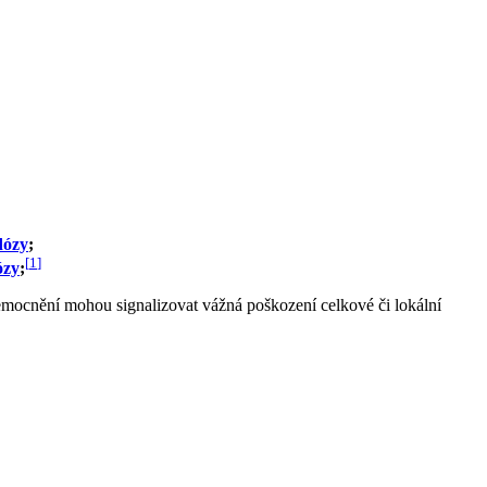
dózy
;
[
1
]
ózy
;
mocnění mohou signalizovat vážná poškození celkové či lokální