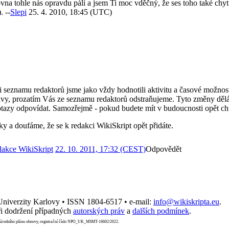
a tohle nás opravdu pálí a jsem Ti moc vděčný, že ses toho také chyti
. --
Slepi
25. 4. 2010, 18:45 (UTC)
ci seznamu redaktorů jsme jako vždy hodnotili aktivitu a časové možnost
vy, prozatím Vás ze seznamu redaktorů odstraňujeme. Tyto změny dělá
dotazy odpovídat. Samozřejmě - pokud budete mít v budoucnosti opět ch
a doufáme, že se k redakci WikiSkript opět přidáte.
dakce WikiSkript
22. 10. 2011, 17:32 (CEST)
Odpovědět
 Univerzity Karlovy • ISSN 1804-6517 • e-mail:
info@wikiskripta.eu
.
i dodržení případných
autorských práv
a
dalších podmínek
.
Národního plánu obnovy, registrační číslo NPO_UK_MSMT-16602/2022.