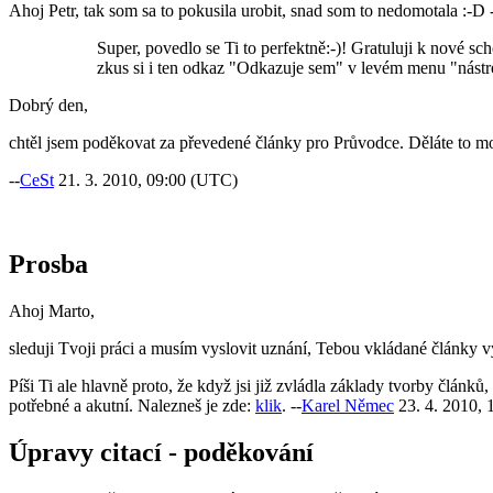
Ahoj Petr, tak som sa to pokusila urobit, snad som to nedomotala :-D 
Super, povedlo se Ti to perfektně:-)! Gratuluji k nové sc
zkus si i ten odkaz "Odkazuje sem" v levém menu "nástroj
Dobrý den,
chtěl jsem poděkovat za převedené články pro Průvodce. Děláte to moc
--
CeSt
21. 3. 2010, 09:00 (UTC)
Prosba
Ahoj Marto,
sleduji Tvoji práci a musím vyslovit uznání, Tebou vkládané články v
Píši Ti ale hlavně proto, že když jsi již zvládla základy tvorby článk
potřebné a akutní. Nalezneš je zde:
klik
. --
Karel Němec
23. 4. 2010,
Úpravy citací - poděkování