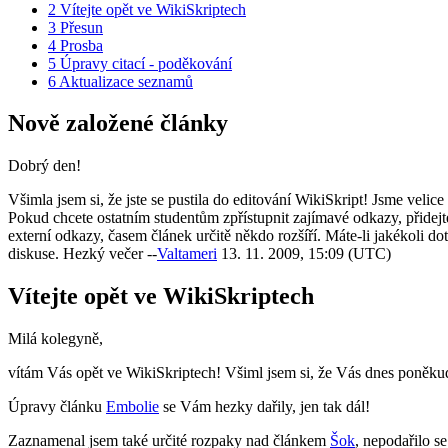
2
Vítejte opět ve WikiSkriptech
3
Přesun
4
Prosba
5
Úpravy citací - poděkování
6
Aktualizace seznamů
Nově založené články
Dobrý den!
Všimla jsem si, že jste se pustila do editování WikiSkript! Jsme velic
Pokud chcete ostatním studentům zpřístupnit zajímavé odkazy, přidejte
externí odkazy, časem článek určitě někdo rozšíří. Máte-li jakékoli dot
diskuse. Hezký večer --
Valtameri
13. 11. 2009, 15:09 (UTC)
Vítejte opět ve WikiSkriptech
Milá kolegyně,
vítám Vás opět ve WikiSkriptech! Všiml jsem si, že Vás dnes poněkud 
Úpravy článku
Embolie
se Vám hezky dařily, jen tak dál!
Zaznamenal jsem také určité rozpaky nad článkem
Šok
, nepodařilo s