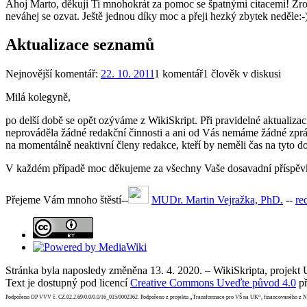
Ahoj Marto, děkuji Ti mnohokrát za pomoc se špatnými citacemi! Zrovn
neváhej se ozvat. Ještě jednou díky moc a přeji hezký zbytek neděle:-)
Aktualizace seznamů
Nejnovější komentář:
22. 10. 2011
1 komentář
1 člověk v diskusi
Milá kolegyně,
po delší době se opět ozýváme z WikiSkript. Při pravidelné aktualiza
neprováděla žádné redakční činnosti a ani od Vás nemáme žádné zprá
na momentálně neaktivní členy redakce, kteří by neměli čas na tyto 
V každém případě moc děkujeme za všechny Vaše dosavadní příspěvky 
Přejeme Vám mnoho štěstí--
MUDr. Martin Vejražka, PhD.
--
re
Stránka byla naposledy změněna 13. 4. 2020. – WikiSkripta, projekt
Text je dostupný pod licencí
Creative Commons Uveďte původ 4.0
př
Podpořeno OP VVV č. CZ.02.2.69/0.0/0.0/16_015/0002362. Podpořeno z projektu „Transformace pro VŠ na UK“, financovaného z 