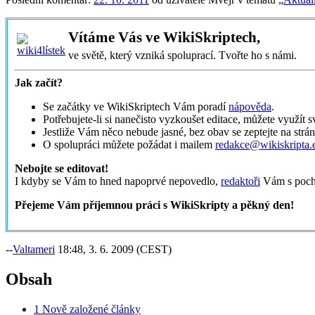
Vítáme Vás ve WikiSkriptech,
ve světě, který vzniká spoluprací. Tvořte ho s námi.
Jak začít?
Se začátky ve WikiSkriptech Vám poradí
nápověda
.
Potřebujete-li si nanečisto vyzkoušet editace, můžete využít 
Jestliže Vám něco nebude jasné, bez obav se zeptejte na strá
O spolupráci můžete požádat i mailem
redakce@wikiskripta.
Nebojte se editovat!
I kdyby se Vám to hned napoprvé nepovedlo,
redaktoři
Vám s poch
Přejeme Vám příjemnou práci s WikiSkripty a pěkný den!
--
Valtameri
18:48, 3. 6. 2009 (CEST)
Obsah
1
Nově založené články