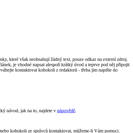
lánky, které však neobsahují žádný text, pouze odkaz na externí zdroj.
lánek, je vhodné napsat alespoň krátký úvod a teprve pod něj připojit
neváhejte kontaktovat kohokoli z redaktorů - třeba jim napište do
tký návod, jak na to, najdete v
nápovědě
.
mě nebo kohokoli ze správců kontaktovat, můžeme-li Vám pomoci.