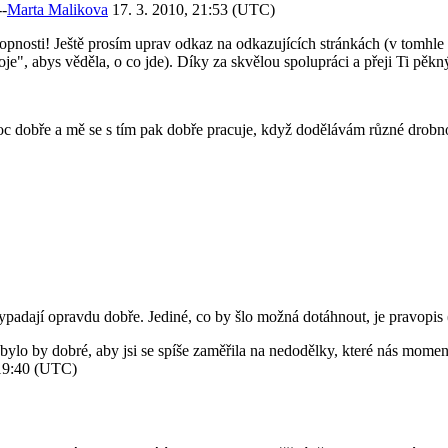
--
Marta Malikova
17. 3. 2010, 21:53 (UTC)
hopnosti! Ještě prosím uprav odkaz na odkazujících stránkách (v tomhle 
e", abys věděla, o co jde). Díky za skvělou spolupráci a přeji Ti pěkný
 dobře a mě se s tím pak dobře pracuje, když dodělávám různé drobnost
ypadají opravdu dobře. Jediné, co by šlo možná dotáhnout, je pravopis
ů, bylo by dobré, aby jsi se spíše zaměřila na nedodělky, které nás mom
 19:40 (UTC)