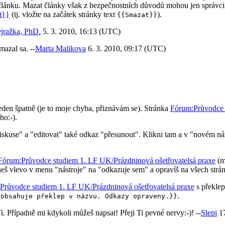
 článku. Mazat články však z bezpečnostních důvodů mohou jen správci
t}}
(tj. vložte na začátek stránky text
).
{{Smazat}}
jražka, PhD.
5. 3. 2010, 16:13 (UTC)
azal sa. --
Marta Malikova
6. 3. 2010, 09:17 (UTC)
veden špatně (je to moje chyba, přiznávám se). Stránka
Fórum:Průvodce 
ho:-).
skuse" a "editovat" také odkaz "přesunout". Klikni tam a v "novém náz
Fórum:Průvodce studiem 1. LF UK/Prázdninová ošetřovatelsá praxe
(m
eš vlevo v menu "nástroje" na "odkazuje sem" a opravíš na všech strá
Průvodce studiem 1. LF UK/Prázdninová ošetřovatelsá praxe
s překlep
.
 obsahuje překlep v názvu. Odkazy opraveny.}}
. Případně mi kdykoli můžeš napsat! Přeji Ti pevné nervy:-)! --
Slepi
17