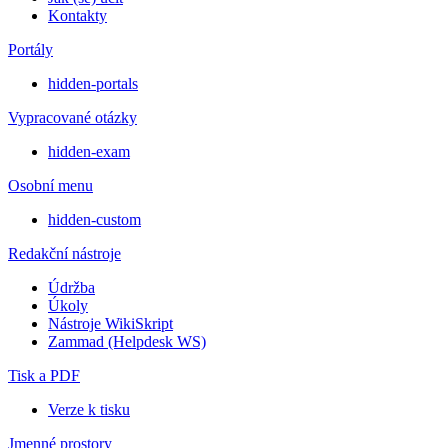
Kontakty
Portály
hidden-portals
Vypracované otázky
hidden-exam
Osobní menu
hidden-custom
Redakční nástroje
Údržba
Úkoly
Nástroje WikiSkript
Zammad (Helpdesk WS)
Tisk a PDF
Verze k tisku
Jmenné prostory