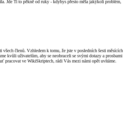
la. Jde Ti to pěkně od ruky - kdybys přesto měla jakýkoli problém,
i všech členů. Vzhledem k tomu, že jste v posledních šesti měsících
me kvůli uživatelům, aby se neobraceli se svými dotazy a prosbami
uť pracovat ve WikiSkriptech, rádi Vás mezi námi opět uvítáme.