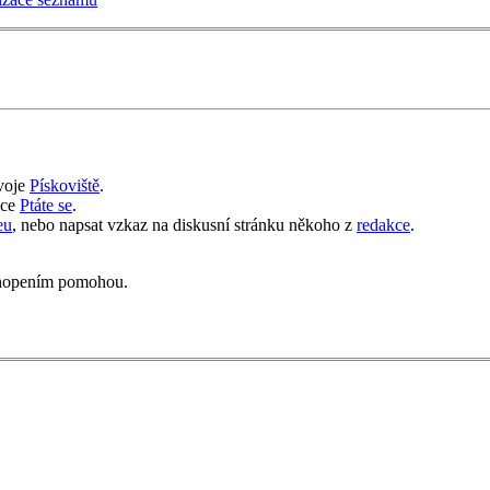
svoje
Pískoviště
.
nce
Ptáte se
.
eu
, nebo napsat vzkaz na diskusní stránku někoho z
redakce
.
opením pomohou.