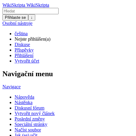
WikiSkripta
WikiSkripta
Přihlaste se
↓
Osobní nástroje
čeština
Nejste přihlášen(a)
Diskuse
Příspěvky
Přihlášení
Vytvořit účet
Navigační menu
Navigace
Nápověda
Nástěnka
Diskusní fórum
Vytvořit nový článek
Poslední změny
Speciální stránky
Načíst soubor
Jak (se) učit