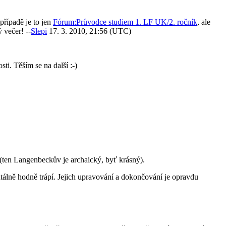
případě je to jen
Fórum:Průvodce studiem 1. LF UK/2. ročník
, ale
 večer! --
Slepi
17. 3. 2010, 21:56 (UTC)
i. Těším se na další :-)
 (ten Langenbeckův je archaický, byť krásný).
entálně hodně trápí. Jejich upravování a dokončování je opravdu