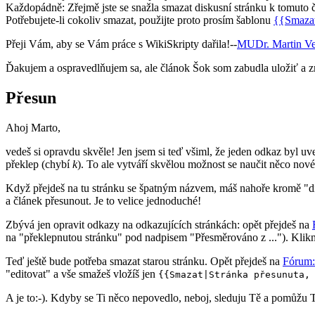
Každopádně: Zřejmě jste se snažla smazat diskusní stránku k tomuto
Potřebujete-li cokoliv smazat, použijte proto prosím šablonu
{{Smaza
Přeji Vám, aby se Vám práce s WikiSkripty dařila!--
MUDr. Martin Ve
Ďakujem a ospravedlňujem sa, ale článok Šok som zabudla uložiť a zm
Přesun
Ahoj Marto,
vedeš si opravdu skvěle! Jen jsem si teď všiml, že jeden odkaz byl u
překlep (chybí
k
). To ale vytváří skvělou možnost se naučit něco nové
Když přejdeš na tu stránku se špatným názvem, máš nahoře kromě "di
a článek přesunout. Je to velice jednoduché!
Zbývá jen opravit odkazy na odkazujících stránkách: opět přejdeš na
na "překlepnutou stránku" pod nadpisem "Přesměrováno z ..."). Klikn
Teď ještě bude potřeba smazat starou stránku. Opět přejdeš na
Fórum:
"editovat" a vše smažeš vložíš jen
{{Smazat|Stránka přesunuta,
A je to:-). Kdyby se Ti něco nepovedlo, neboj, sleduju Tě a pomůžu Ti