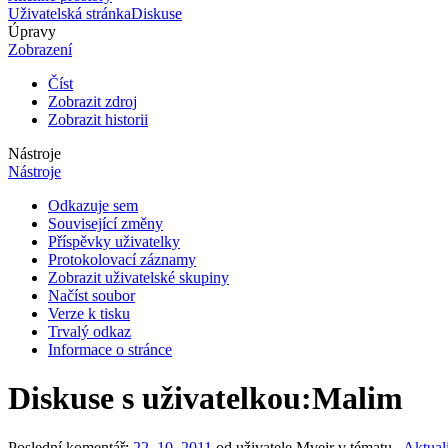
Uživatelská stránka
Diskuse
Úpravy
Zobrazení
Číst
Zobrazit zdroj
Zobrazit historii
Nástroje
Nástroje
Odkazuje sem
Související změny
Příspěvky uživatelky
Protokolovací záznamy
Zobrazit uživatelské skupiny
Načíst soubor
Verze k tisku
Trvalý odkaz
Informace o stránce
Diskuse s uživatelkou
:
Malim
Poslední komentář:
22. 10. 2011
od uživatele Mvejr v tématu „
Aktual