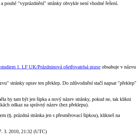
 a pouhé "vyprázdnění" stránky obvykle není vhodné řešení.
studiem 1. LF UK/Prázdninová ošetřovatelsá praxe
obsahuje v názvu
vu" stránky oprav ten překlep. Do zdůvodnění stačí napsat "překlep"
ěla by tam být jen šipka a nový název stránky, pokud ne, tak klikni
nkách odkaz na správný název (bez překlepu).
em (tj. prázdná stránka jen s přesměrovací šipkou), klikneš na
. 3. 2010, 21:32 (UTC)