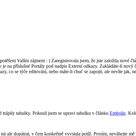
e potěšeni Vaším zájmem : ) Zaregistrovala jsem, že jste založila nové č
 je na příslušné Portály pod nadpis Externí odkazy. Zakládáte-li nový č
azy, co se týče editování, nebo máte-li chuť se zapojit, ale nevíte jak, 
trápily tabulky. Pokusil jsem se upravi tabulku v článku
Embolie
. Krá
e mi ale dopátrat, v čem konkrétně vyvstala potíž. Prosím, neváhejte 