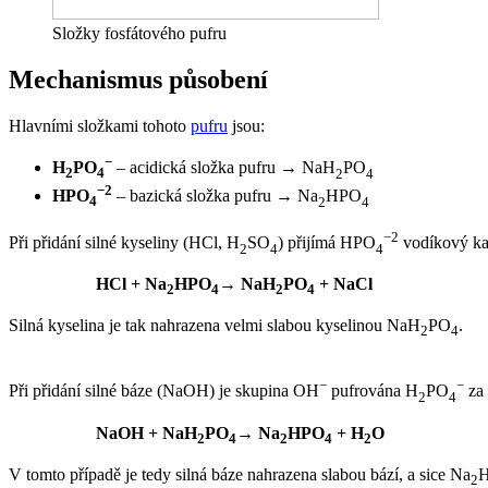
Složky fosfátového pufru
Mechanismus působení
Hlavními složkami tohoto
pufru
jsou:
−
H
PO
– acidická složka pufru → NaH
PO
2
4
2
4
−2
HPO
– bazická složka pufru → Na
HPO
4
2
4
−2
Při přidání silné kyseliny (HCl, H
SO
) přijímá HPO
vodíkový ka
2
4
4
HCl + Na
HPO
→ NaH
PO
+ NaCl
2
4
2
4
Silná kyselina je tak nahrazena velmi slabou kyselinou NaH
PO
.
2
4
−
−
Při přidání silné báze (NaOH) je skupina OH
pufrována H
PO
za 
2
4
NaOH + NaH
PO
→ Na
HPO
+ H
O
2
4
2
4
2
V tomto případě je tedy silná báze nahrazena slabou bází, a sice Na
2