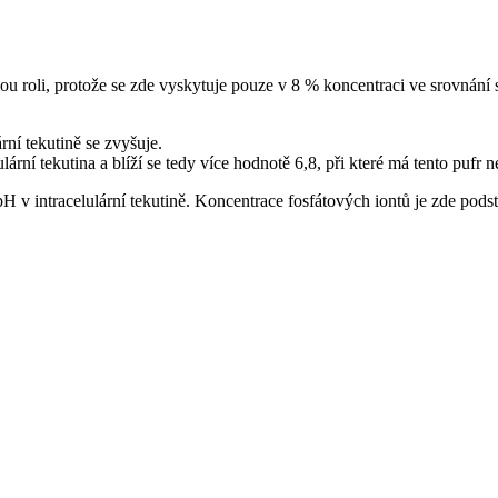
alou roli, protože se zde vyskytuje pouze v 8 % koncentraci ve srovnání
rní tekutině se zvyšuje.
lární tekutina a blíží se tedy více hodnotě 6,8, při které má tento pufr ne
H v intracelulární tekutině. Koncentrace fosfátových iontů je zde podst