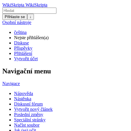
WikiSkripta
WikiSkripta
Přihlaste se
↓
Osobní nástroje
čeština
Nejste přihlášen(a)
Diskuse
Příspěvky
Přihlášení
Vytvořit účet
Navigační menu
Navigace
Nápověda
Nástěnka
Diskusní fórum
Vytvořit nový článek
Poslední změny
Speciální stránky
Načíst soubor
Jak (se) učit