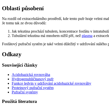
Oblasti působení
Na rozdíl od extracelulárního prostředí, kde tento pufr hraje velmi m
Je tomu tak ze dvou důvodů:
Jak tekutina prochází tubulem, koncentrace fosfátu v intratubulá
Tubulární tekutina má mnohem nižší pH, než
plasma
a extracelu
Fosfátový pufrační systém je také velmi důležitý v udržování stálého p
Odkazy
Související články
Acidobazická rovnováha
Hydrogenuhličitanový pufr
Funkce ledvin v udržování acidobazické rovnováhy
Proteinový pufrační systém
Pufrační systémy
Použitá literatura