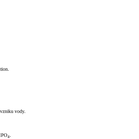
tion.
vzniku vody.
HPO
.
4