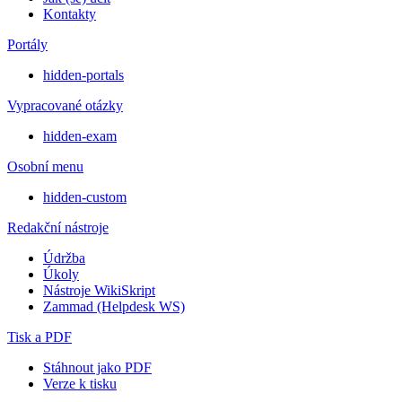
Kontakty
Portály
hidden-portals
Vypracované otázky
hidden-exam
Osobní menu
hidden-custom
Redakční nástroje
Údržba
Úkoly
Nástroje WikiSkript
Zammad (Helpdesk WS)
Tisk a PDF
Stáhnout jako PDF
Verze k tisku