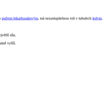
 s
pufrem bikarbonátovým
, má nezastupitelnou roli v tubulech
ledvin
.
jvětší sílu.
atně vyšší.