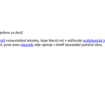
jednou za den)!
í
pH
extracelulární tekutiny, hraje hlavní roli v udržování
acidobazické 
4, proto tento
nárazník
stále operuje s téměř maximální pufrační silou.