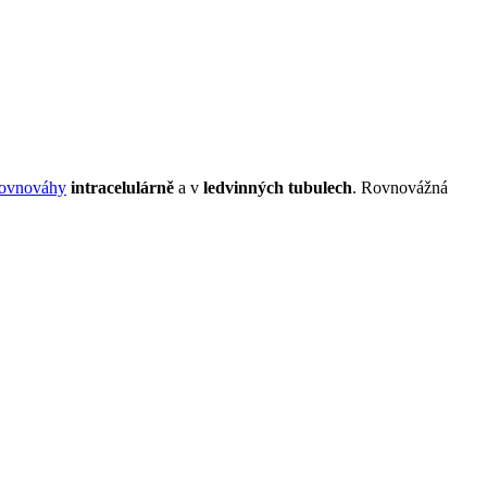
rovnováhy
intracelulárně
a v
ledvinných tubulech
. Rovnovážná