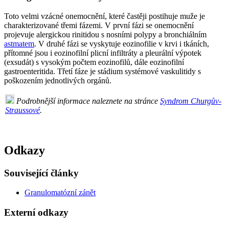
Toto velmi vzácné onemocnění, které častěji postihuje muže je
charakterizované třemi fázemi. V první fázi se onemocnění
projevuje alergickou rinitidou s nosními polypy a bronchiálním
astmatem
. V druhé fázi se vyskytuje eozinofilie v krvi i tkáních,
přítomné jsou i eozinofilní plicní infiltráty a pleurální výpotek
(exsudát) s vysokým počtem eozinofilů, dále eozinofilní
gastroenteritida. Třetí fáze je stádium systémové vaskulitidy s
poškozením jednotlivých orgánů.
Podrobnější informace naleznete na stránce
Syndrom Churgův-
Straussové
.
Odkazy
Související články
Granulomatózní zánět
Externí odkazy