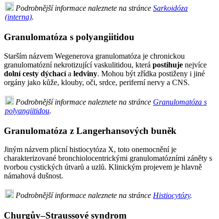
Podrobnější informace naleznete na stránce
Sarkoidóza
(interna)
.
Granulomatóza s polyangiitidou
Starším názvem Wegenerova granulomatóza je chronickou
granulomatózní nekrotizující vaskulitidou, která
postihuje
nejvíce
dolní cesty dýchací
a
ledviny
. Mohou být zřídka postiženy i jiné
orgány jako kůže, klouby, oči, srdce, periferní nervy a CNS.
Podrobnější informace naleznete na stránce
Granulomatóza s
polyangiitidou
.
Granulomatóza z Langerhansových buněk
Jiným názvem plicní histiocytóza X, toto onemocnění je
charakterizované bronchiolocentrickými granulomatózními záněty s
tvorbou cystických útvarů a uzlů. Klinickým projevem je hlavně
námahová dušnost.
Podrobnější informace naleznete na stránce
Histiocytózy
.
Churgův–Straussové syndrom