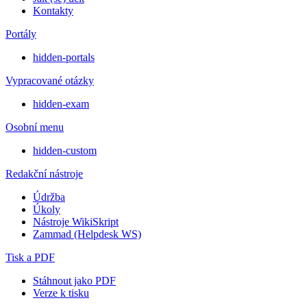
Kontakty
Portály
hidden-portals
Vypracované otázky
hidden-exam
Osobní menu
hidden-custom
Redakční nástroje
Údržba
Úkoly
Nástroje WikiSkript
Zammad (Helpdesk WS)
Tisk a PDF
Stáhnout jako PDF
Verze k tisku