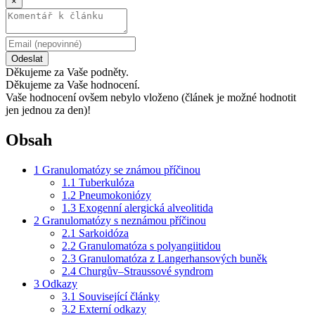
×
Odeslat
Děkujeme za Vaše podněty.
Děkujeme za Vaše hodnocení.
Vaše hodnocení ovšem nebylo vloženo (článek je možné hodnotit
jen jednou za den)!
Obsah
1
Granulomatózy se známou příčinou
1.1
Tuberkulóza
1.2
Pneumokoniózy
1.3
Exogenní alergická alveolitida
2
Granulomatózy s neznámou příčinou
2.1
Sarkoidóza
2.2
Granulomatóza s polyangiitidou
2.3
Granulomatóza z Langerhansových buněk
2.4
Churgův–Straussové syndrom
3
Odkazy
3.1
Související články
3.2
Externí odkazy