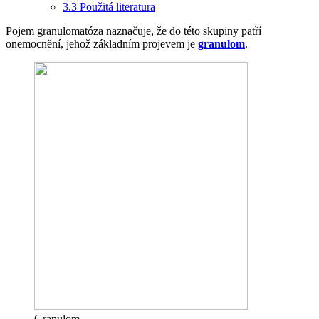
3.3
Použitá literatura
Pojem granulomatóza naznačuje, že do této skupiny patří
onemocnění, jehož základním projevem je
granulom
.
Granulom