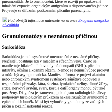
pneumonitida. Je to onemocnění, které se rozvíjí po opakované
inhalační expozici organickým antigenům u disponovaného jedince.
Projevuje se difuzním poškozením plicního parenchymu.
Podrobnější informace naleznete na stránce
Exogenní alergická
alveolitida
.
Granulomatózy s neznámou příčinou
Sarkoidóza
Sarkoidóza je multisystémové onemocnění z neznámé příčiny.
Nejčastěji postihuje lidi v mladém a středním věku. Často se
manifestuje bilaterální hilovou lymfadenopatií (BHL), plicními
infiltráty, očními a kožními lézemi. Nemoc se nemusí vůbec projevit
a může být asymptomatická. Manifestní forma se projeví akutním
nebo chronickým syndromem systémové zánětlivé odpovědi s
respiračními příznaky. Játra, slezina, lymfatické uzliny, slinné žlázy,
srdce, nervový systém, svaly, kosti a další orgány mohou být také
postiženy. Diagnóza je stanovena, pokud jsou radiologické nálezy
podpořeny histologickým průkazem nekaseifikujících granulomů z
epiteloidních buněk. Musí být vyloučeny granulomy ze známých
příčin a lokální sarkoidní reakce.