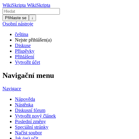
WikiSkripta
WikiSkripta
Přihlaste se
↓
Osobní nástroje
čeština
Nejste přihlášen(a)
Diskuse
Příspěvky
Přihlášení
Vytvořit účet
Navigační menu
Navigace
Nápověda
Nástěnka
Diskusní fórum
Vytvořit nový článek
Poslední změny
Speciální stránky
Načíst soubor
Jak (se) učit