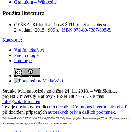
Granulom – Wikipedie
Použitá literatura
ČEŠKA, Richard a Tomáš ŠTULC, et al.
Interna.
2. vydání. 2015. 909 s.
ISBN 978-80-7387-895-5
.
Kategorie
:
Vnitřní lékařství
Pneumologie
Patologie
Stránka byla naposledy změněna 24. 11. 2018. – WikiSkripta,
projekt Univerzity Karlovy • ISSN 1804-6517 • e-mail:
info@wikiskripta.eu
.
Text je dostupný pod licencí
Creative Commons Uveďte původ 4.0
při dodržení případných
autorských práv
a
dalších podmínek
.
Podpořeno OP VVV č. CZ.02.2.69/0.0/0.0/16_015/0002362. Podpořeno z projektu „Transformace pro VŠ na UK“, financovaného z
Národního plánu obnovy, registrační číslo NPO_UK_MSMT-16602/2022.