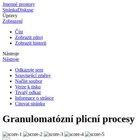
Jmenné prostory
Stránka
Diskuse
Úpravy
Zobrazení
Číst
Zobrazit zdroj
Zobrazit historii
Nástroje
Nástroje
Odkazuje sem
Související změny
Načíst soubor
Verze k tisku
Trvalý odkaz
Informace o stránce
Citovat stránku
Granulomatózní plicní procesy