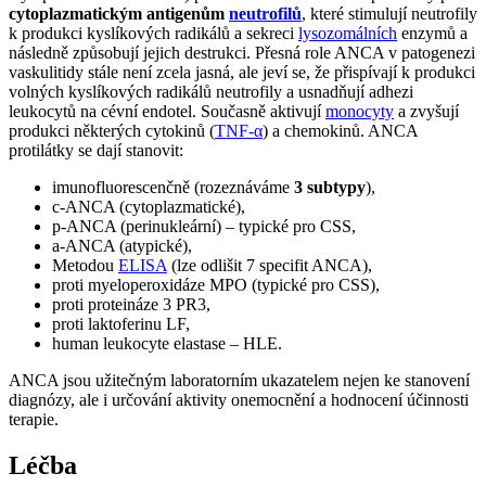
cytoplazmatickým antigenům
neutrofilů
, které stimulují neutrofily
k produkci kyslíkových radikálů a sekreci
lysozomálních
enzymů a
následně způsobují jejich destrukci. Přesná role ANCA v patogenezi
vaskulitidy stále není zcela jasná, ale jeví se, že přispívají k produkci
volných kyslíkových radikálů neutrofily a usnadňují adhezi
leukocytů na cévní endotel. Současně aktivují
monocyty
a zvyšují
produkci některých cytokinů (
TNF-α
) a chemokinů. ANCA
protilátky se dají stanovit:
imunofluorescenčně (rozeznáváme
3 subtypy
),
c-ANCA (cytoplazmatické),
p-ANCA (perinukleární) – typické pro CSS,
a-ANCA (atypické),
Metodou
ELISA
(lze odlišit 7 specifit ANCA),
proti myeloperoxidáze MPO (typické pro CSS),
proti proteináze 3 PR3,
proti laktoferinu LF,
human leukocyte elastase – HLE.
ANCA jsou užitečným laboratorním ukazatelem nejen ke stanovení
diagnózy, ale i určování aktivity onemocnění a hodnocení účinnosti
terapie.
Léčba