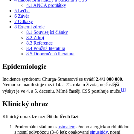
4.1
ANCA protilátky
5
Léčba
6
Závěr
7
Odkazy
8
Externí zdroje
8.1
Související články
8.2
Zdroj
8.3
Reference
8.4
Použitá literatura
8.5
Doporučená literatura
Epidemiologie
Incidence syndromu Churga-Straussové se uvádí
2,4/1 000 000
.
Nemoc se manifestuje mezi 14. a 75. rokem života, nejčastější
[
1
]
výskyt je ve 4. a 5. deceniu. Mírně častěji CSS postihuje muže.
Klinický obraz
Klinický obraz lze rozdělit do
třech fází
:
Prodromální stádium s
astmatem
a/nebo alergickou rhinitidou
s nosní polypózou (3–8 let); opakované
sinusitidy
, nosní