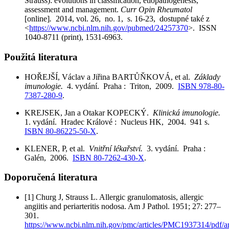
Strauss): evolutions in classification, etiopathogenesis,
assessment and management.
Curr Opin Rheumatol
[online]
.
2014, vol. 26, no. 1, s. 16-23, dostupné také z
<
https://www.ncbi.nlm.nih.gov/pubmed/24257370
>. ISSN
1040-8711 (print), 1531-6963.
Použitá literatura
HOŘEJŠÍ, Václav a Jiřina BARTŮŇKOVÁ, et al.
Základy
imunologie.
4. vydání. Praha : Triton, 2009.
ISBN 978-80-
7387-280-9
.
KREJSEK, Jan a Otakar KOPECKÝ.
Klinická imunologie.
1. vydání. Hradec Králové : Nucleus HK, 2004. 941 s.
ISBN 80-86225-50-X
.
KLENER, P, et al.
Vnitřní lékařství.
3. vydání. Praha :
Galén, 2006.
ISBN 80-7262-430-X
.
Doporučená literatura
[1] Churg J, Strauss L. Allergic granulomatosis, allergic
angiitis and periarteritis nodosa. Am J Pathol. 1951; 27: 277–
301.
https://www.ncbi.nlm.nih.gov/pmc/articles/PMC1937314/pdf/