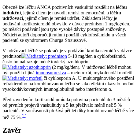
Obecně lze léčbu ANCA pozitivních vaskulitid rozdělit na
léčbu
indukční
, jejímž cílem je navodit remisi onemocnění, a
léčbu
udržovací
, jejímž cílem je remisi udržet. Základem léčby je
podávání kortikosteroidů obvykle v dávce prednison 1 mg/kg/den,
po měsíci podávání jsou tyto vysoké dávky postupně snižovány.
Někteří autoři doporučují rutinní použití cyklofosfamidu u všech
pacientů se syndromem Churga-Straussové.
V udržovací léčbě se pokračuje v podávání kortikosteroidů v dávce
prednison
5-10 mg/den a cyklofosfamid,
často ho nahrazuje méně toxický azothioprin
(2 mg/kg/den). V udržovací léčbě mohou
být použita i jiná
imunosupresiva
– metotrexát, mykofenolát mofetil
či cyklosporin A. U multiorgánového postižení
refrakterního na kombinovanou léčbu se jako efektní ukázalo podání
vysokodávkovaných imunoglobulinů nebo interferonu α.
Před zavedením kortikoidů umírala polovina pacientů do 3 měsíců
od prvních projevů vaskulitidy a 5 let přežívalo méně než 5 %
pacientů. V současnosti přežívá pět let díky kombinované léčbě více
[
1
]
než 75 %.
Závěr