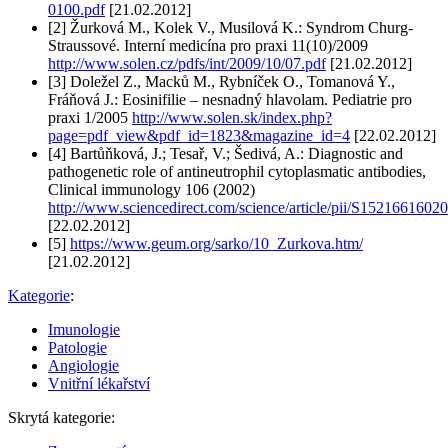
0100.pdf
[21.02.2012]
[2] Žurková M., Kolek V., Musilová K.: Syndrom Churg-
Straussové. Interní medicína pro praxi 11(10)/2009
http://www.solen.cz/pdfs/int/2009/10/07.pdf
[21.02.2012]
[3] Doležel Z., Macků M., Rybníček O., Tomanová Y.,
Fráňová J.: Eosinifilie – nesnadný hlavolam. Pediatrie pro
praxi 1/2005
http://www.solen.sk/index.php?
page=pdf_view&pdf_id=1823&magazine_id=4
[22.02.2012]
[4] Bartůňková, J.; Tesař, V.; Šedivá, A.: Diagnostic and
pathogenetic role of antineutrophil cytoplasmatic antibodies,
Clinical immunology 106 (2002)
http://www.sciencedirect.com/science/article/pii/S1521661602
[22.02.2012]
[5]
https://www.geum.org/sarko/10_Zurkova.htm/
[21.02.2012]
Kategorie
:
Imunologie
Patologie
Angiologie
Vnitřní lékařství
Skrytá kategorie: