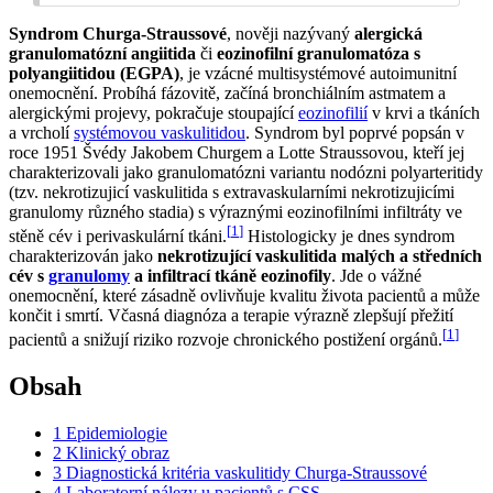
Syndrom Churga-Straussové
, nověji nazývaný
alergická
granulomatózní angiitida
či
eozinofilní granulomatóza s
polyangiitidou (EGPA)
, je vzácné multisystémové autoimunitní
onemocnění. Probíhá fázovitě, začíná bronchiálním astmatem a
alergickými projevy, pokračuje stoupající
eozinofilií
v krvi a tkáních
a vrcholí
systémovou vaskulitidou
. Syndrom byl poprvé popsán v
roce 1951 Švédy Jakobem Churgem a Lotte Straussovou, kteří jej
charakterizovali jako granulomatózni variantu nodózni polyarteritidy
(tzv. nekrotizujicí vaskulitida s extravaskularními nekrotizujicími
granulomy různého stadia) s výraznými eozinofilními infiltráty ve
[
1
]
stěně cév i perivaskulární tkáni.
Histologicky je dnes syndrom
charakterizován jako
nekrotizující vaskulitida malých a středních
cév s
granulomy
a infiltrací tkáně eozinofily
. Jde o vážné
onemocnění, které zásadně ovlivňuje kvalitu života pacientů a může
končit i smrtí. Včasná diagnóza a terapie výrazně zlepšují přežití
[
1
]
pacientů a snižují riziko rozvoje chronického postižení orgánů.
Obsah
1
Epidemiologie
2
Klinický obraz
3
Diagnostická kritéria vaskulitidy Churga-Straussové
4
Laboratorní nálezy u pacientů s CSS