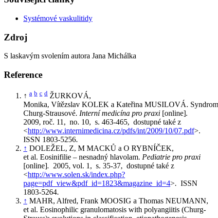
Systémové vaskulitidy
Zdroj
S laskavým svolením autora Jana Michálka
Reference
a
b
c
d
↑
ŽURKOVÁ,
Monika, Vítězslav KOLEK a Kateřina MUSILOVÁ. Syndro
Churg-Strausové.
Interní medicína pro praxi
[online]
.
2009, roč. 11, no. 10, s. 463-465, dostupné také z
<
http://www.internimedicina.cz/pdfs/int/2009/10/07.pdf
>.
ISSN 1803-5256.
↑
DOLEŽEL, Z, M MACKŮ a O RYBNÍČEK,
et al. Eosinifilie – nesnadný hlavolam.
Pediatrie pro praxi
[online]
.
2005, vol. 1, s. 35-37, dostupné také z
<
http://www.solen.sk/index.php?
page=pdf_view&pdf_id=1823&magazine_id=4
>. ISSN
1803-5264.
↑
MAHR, Alfred, Frank MOOSIG a Thomas NEUMANN,
et al. Eosinophilic granulomatosis with polyangiitis (Churg-