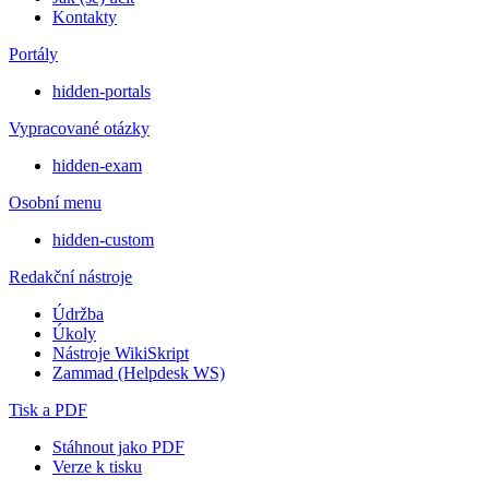
Kontakty
Portály
hidden-portals
Vypracované otázky
hidden-exam
Osobní menu
hidden-custom
Redakční nástroje
Údržba
Úkoly
Nástroje WikiSkript
Zammad (Helpdesk WS)
Tisk a PDF
Stáhnout jako PDF
Verze k tisku