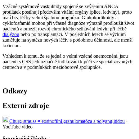
Vzácné systémové vaskulitidy spojené se zvýšením ANCA
protilátek postihují především vitální orgány (plíce, ledviny), proto
mají bez léčby velmi špatnou prognózu. Glukokortikoidy a
cyklofosfamid mohou při včasné diagnóze výrazně prodloužit život
pacientů a omezit rozvoj chronického selhávání ledvin při léčbě
dialýzou
nebo po transplantaci. V posledních letech se výzkum
zaměřuje na syntézu nových léčiv s podobnou účinností, ale menší
toxicitou.
Vzhledem k tomu, že se jedná o velmi vzácné onemocnění, jsou
pacienti s CSS jednoznačně indikováni k péči ve specializovaných
centrech a v podmínkách mezioborové spolupráce.
Odkazy
Externí zdroje
Churg-strauss = eosinofilní granulomatóza s polyangiitidou
-
YouTube video
Související články