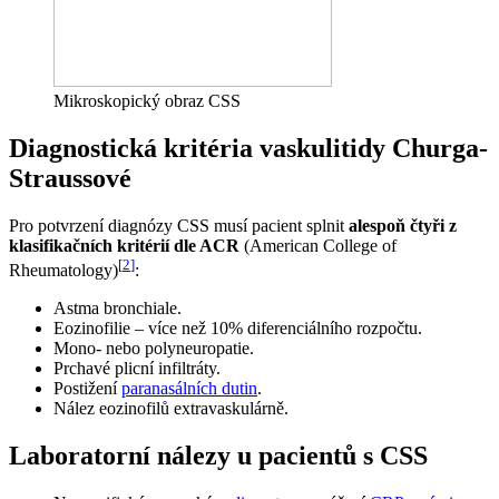
Mikroskopický obraz CSS
Diagnostická kritéria vaskulitidy Churga-
Straussové
Pro potvrzení diagnózy CSS musí pacient splnit
alespoň čtyři z
klasifikačních kritérií dle ACR
(American College of
[
2
]
Rheumatology)
:
Astma bronchiale.
Eozinofilie – více než 10% diferenciálního rozpočtu.
Mono- nebo polyneuropatie.
Prchavé plicní infiltráty.
Postižení
paranasálních dutin
.
Nález eozinofilů extravaskulárně.
Laboratorní nálezy u pacientů s CSS