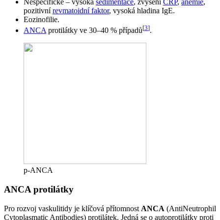
Nespecifické – vysoká
sedimentace
, zvýšení
CRP
,
anémie
,
pozitivní
revmatoidní faktor
, vysoká hladina IgE.
Eozinofilie.
[
3
]
ANCA
protilátky ve 30–40 % případů
.
p-ANCA
ANCA protilátky
Pro rozvoj vaskulitidy je klíčová přítomnost
ANCA
(AntiNeutrophil
Cytoplasmatic Antibodies) protilátek. Jedná se o autoprotilátky proti