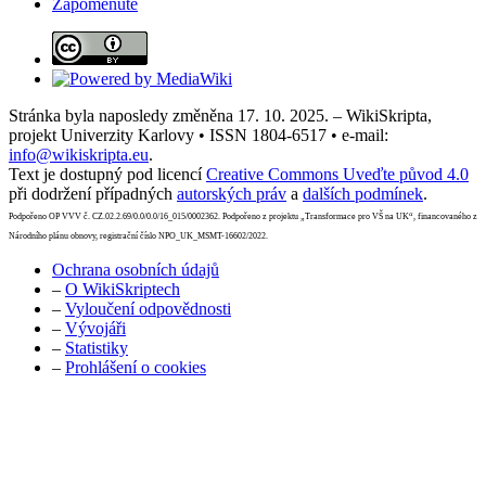
Zapomenuté
Stránka byla naposledy změněna 17. 10. 2025. – WikiSkripta,
projekt Univerzity Karlovy • ISSN 1804-6517 • e-mail:
info@wikiskripta.eu
.
Text je dostupný pod licencí
Creative Commons Uveďte původ 4.0
při dodržení případných
autorských práv
a
dalších podmínek
.
Podpořeno OP VVV č. CZ.02.2.69/0.0/0.0/16_015/0002362. Podpořeno z projektu „Transformace pro VŠ na UK“, financovaného z
Národního plánu obnovy, registrační číslo NPO_UK_MSMT-16602/2022.
Ochrana osobních údajů
–
O WikiSkriptech
–
Vyloučení odpovědnosti
–
Vývojáři
–
Statistiky
–
Prohlášení o cookies