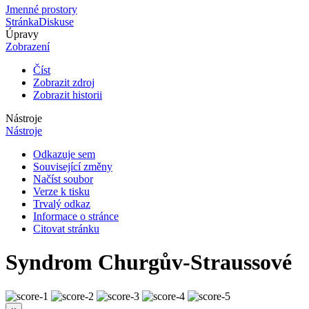
Jmenné prostory
Stránka
Diskuse
Úpravy
Zobrazení
Číst
Zobrazit zdroj
Zobrazit historii
Nástroje
Nástroje
Odkazuje sem
Související změny
Načíst soubor
Verze k tisku
Trvalý odkaz
Informace o stránce
Citovat stránku
Syndrom Churgův-Straussové