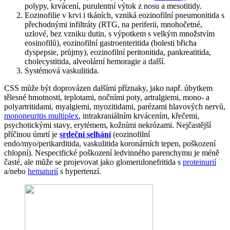
polypy, krvácení, purulentní výtok z nosu a mesotitidy.
Eozinofilie v krvi i tkáních, vzniká eozinofilní pneumonitida s
přechodnými infiltráty (RTG, na periferii, mnohočetné,
uzlové, bez vzniku dutin, s výpotkem s velkým množstvím
eosinofilů), eozinofilní gastroenteritida (bolesti břicha
dyspepsie, průjmy), eozinofilní peritonitida, pankreatitida,
cholecystitida, alveolární hemoragie a další.
Systémová vaskulitida.
CSS může být doprovázen dalšími příznaky, jako např. úbytkem
tělesné hmotnosti, teplotami, nočními poty, artralgiemi, mono- a
polyartritidami, myalgiemi, myozitidami, parézami hlavových nervů,
mononeuritis multiplex
, intrakraniálním krvácením, křečemi,
psychotickými stavy, erytémem, kožními nekrózami. Nejčastější
příčinou úmrtí je
srdeční selhání
(eozinofilní
endo/myo/perikarditida, vaskulitida koronárních tepen, poškození
chlopní). Nespecifické poškození ledvinného parenchymu je méně
časté, ale může se projevovat jako glomerulonefritida s
proteinurií
a/nebo
hematurií
s hypertenzí.