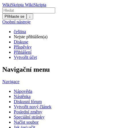
WikiSkripta
WikiSkripta
Přihlaste se
↓
Osobní nástroje
čeština
Nejste přihlášen(a)
Diskuse
Příspěvky
Přihlášení
Vytvořit účet
Navigační menu
Navigace
Nápověda
Nástěnka
Diskusní fórum
Vytvořit nový článek
Poslední změny
Speciální stránky
Načíst soubor
Jak (se) učit