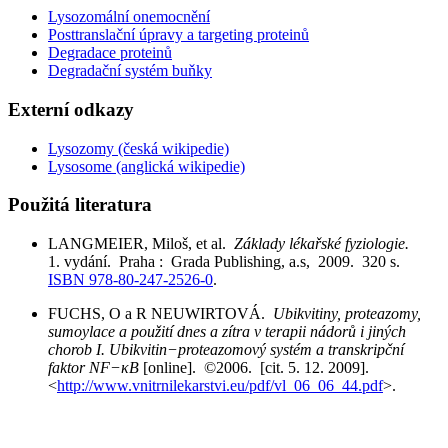
Lysozomální onemocnění
Posttranslační úpravy a targeting proteinů
Degradace proteinů
Degradační systém buňky
Externí odkazy
Lysozomy (česká wikipedie)
Lysosome (anglická wikipedie)
Použitá literatura
LANGMEIER, Miloš, et al.
Základy lékařské fyziologie.
1. vydání. Praha : Grada Publishing, a.s, 2009. 320 s.
ISBN 978-80-247-2526-0
.
FUCHS, O a R NEUWIRTOVÁ.
Ubikvitiny, proteazomy,
sumoylace a použití dnes a zítra v terapii nádorů i jiných
chorob I. Ubikvitin−proteazomový systém a transkripční
faktor NF−κB
[online]. ©2006. [cit. 5. 12. 2009].
<
http://www.vnitrnilekarstvi.eu/pdf/vl_06_06_44.pdf
>.