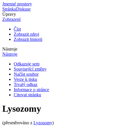
Jmenné prostory
Stránka
Diskuse
Úpravy
Zobrazení
Číst
Zobrazit zdroj
Zobrazit historii
Nástroje
Nástroje
Odkazuje sem
Související změny
Načíst soubor
Verze k tisku
Trvalý odkaz
Informace o stránce
Citovat stránku
Lysozomy
(přesměrováno z
Lyzosomy
)