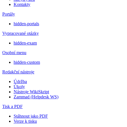
Kontakty
Portály
hidden-portals
Vypracované otázky
hidden-exam
Osobní menu
hidden-custom
Redakční nástroje
Údržba
Úkoly
Nástroje WikiSkript
Zammad (Helpdesk WS)
Tisk a PDF
Stáhnout jako PDF
Verze k tisku