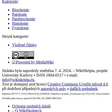
Kategorie
:
Biochemie
Patologie
Patobiochemie
Histologie
Fyziologie
Skrytá kategorie:
Vložené články
Stránka byla naposledy změněna 7. 4. 2024. – WikiSkripta, projekt
Univerzity Karlovy • ISSN 1804-6517 • e-mail:
info@wikiskripta.eu
.
Text je dostupný pod licencí
Creative Commons Uveďte původ 4.0
při dodržení případných
autorských práv
a
dalších podmínek
.
Podpořeno OP VVV č. CZ.02.2.69/0.0/0.0/16_015/0002362. Podpořeno z projektu „Transformace pro VŠ na UK“, financovaného z
Národního plánu obnovy, registrační číslo NPO_UK_MSMT-16602/2022.
Ochrana osobních údajů
–
O WikiSkriptech