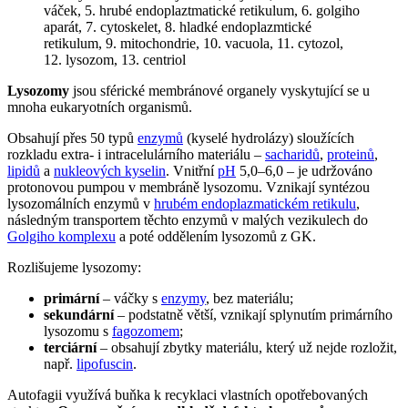
váček, 5. hrubé endoplaztmatické retikulum, 6. golgiho
aparát, 7. cytoskelet, 8. hladké endoplazmtické
retikulum, 9. mitochondrie, 10. vacuola, 11. cytozol,
12. lysozom, 13. centriol
Lysozomy
jsou sférické membránové organely vyskytující se u
mnoha eukaryotních organismů.
Obsahují přes 50 typů
enzymů
(kyselé hydrolázy) sloužících
rozkladu extra- i intracelulárního materiálu –
sacharidů
,
proteinů
,
lipidů
a
nukleových kyselin
. Vnitřní
pH
5,0–6,0 – je udržováno
protonovou pumpou v membráně lysozomu. Vznikají syntézou
lysozomálních enzymů v
hrubém endoplazmatickém retikulu
,
následným transportem těchto enzymů v malých vezikulech do
Golgiho komplexu
a poté oddělením lysozomů z GK.
Rozlišujeme lysozomy:
primární
– váčky s
enzymy
, bez materiálu;
sekundární
– podstatně větší, vznikají splynutím primárního
lysozomu s
fagozomem
;
terciární
– obsahují zbytky materiálu, který už nejde rozložit,
např.
lipofuscin
.
Autofagii využívá buňka k recyklaci vlastních opotřebovaných