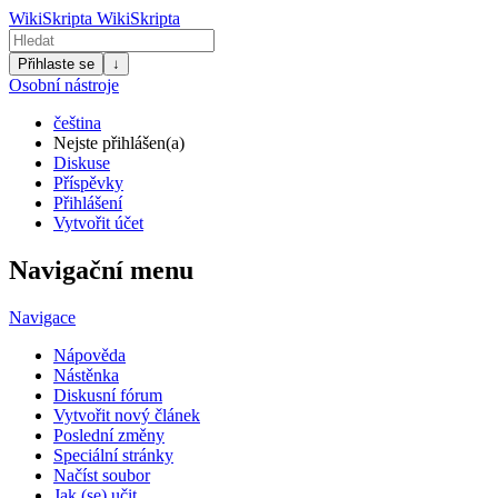
WikiSkripta
WikiSkripta
Přihlaste se
↓
Osobní nástroje
čeština
Nejste přihlášen(a)
Diskuse
Příspěvky
Přihlášení
Vytvořit účet
Navigační menu
Navigace
Nápověda
Nástěnka
Diskusní fórum
Vytvořit nový článek
Poslední změny
Speciální stránky
Načíst soubor
Jak (se) učit