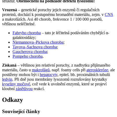
struktur.
Onemocnění na podkladě defektu lysozomů:
Vrozená
– genetické poruchy jejich enzymů či regulačních
proteinů, dochází k postupnému hromadění materiálu, zejm. v
CNS
a makrofázích. Asi 40 chorob, frekvence 1 / 100 000 porodů,
většinou neléčitelné.
Fabryho choroba
– tato je léčitelná podáváním chybějící α-
galaktosidázy;
Niemannova–Pickova choroba
;
Tayova–Sachsova choroba
;
Gaucherova choroba
;
Pompeho choroba
.
Získaná
– většinou jen relativní poruchy, z nadbytku přijímaného
materiálu, často u
makrofágů
, např. foamy cells při
ateroskleróze
, ale
postiženy mohou být i
hepatocyty
, epitel. bb. proximálních tubulů
ledvin
. Při dně jsou membrány lysozomů rozrušovány krystalky
kyseliny močové
, což vede k uvolnění enzymů, které se projeví
kloubní
zánětlivou
reakcí.
Odkazy
Související články