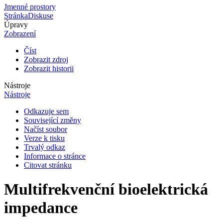
Jmenné prostory
Stránka
Diskuse
Úpravy
Zobrazení
Číst
Zobrazit zdroj
Zobrazit historii
Nástroje
Nástroje
Odkazuje sem
Související změny
Načíst soubor
Verze k tisku
Trvalý odkaz
Informace o stránce
Citovat stránku
Multifrekvenční bioelektrická
impedance