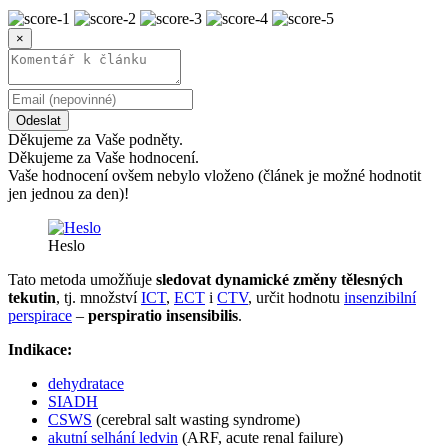
×
Odeslat
Děkujeme za Vaše podněty.
Děkujeme za Vaše hodnocení.
Vaše hodnocení ovšem nebylo vloženo (článek je možné hodnotit
jen jednou za den)!
Heslo
Tato metoda umožňuje
sledovat dynamické změny tělesných
tekutin
, tj. množství
ICT
,
ECT
i
CTV
, určit hodnotu
insenzibilní
perspirace
–
perspiratio insensibilis
.
Indikace:
dehydratace
SIADH
CSWS
(cerebral salt wasting syndrome)
akutní selhání ledvin
(ARF, acute renal failure)