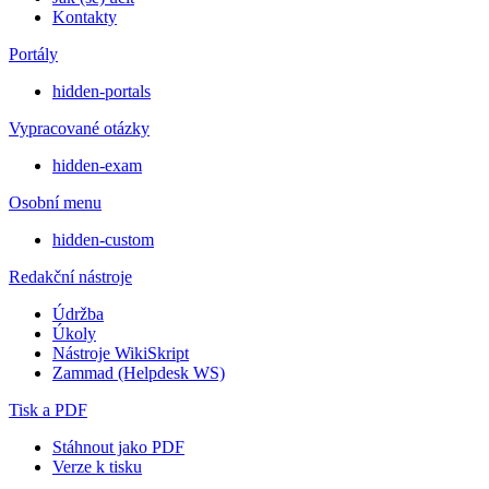
Kontakty
Portály
hidden-portals
Vypracované otázky
hidden-exam
Osobní menu
hidden-custom
Redakční nástroje
Údržba
Úkoly
Nástroje WikiSkript
Zammad (Helpdesk WS)
Tisk a PDF
Stáhnout jako PDF
Verze k tisku