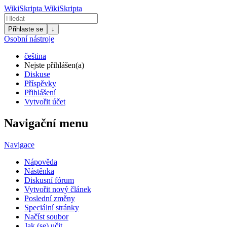
WikiSkripta
WikiSkripta
Přihlaste se
↓
Osobní nástroje
čeština
Nejste přihlášen(a)
Diskuse
Příspěvky
Přihlášení
Vytvořit účet
Navigační menu
Navigace
Nápověda
Nástěnka
Diskusní fórum
Vytvořit nový článek
Poslední změny
Speciální stránky
Načíst soubor
Jak (se) učit