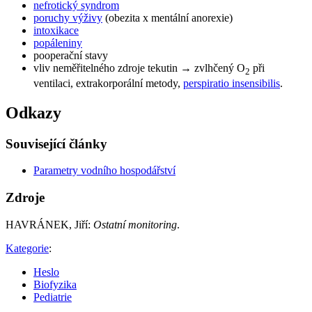
nefrotický syndrom
poruchy výživy
(obezita x mentální anorexie)
intoxikace
popáleniny
pooperační stavy
vliv neměřitelného zdroje tekutin → zvlhčený O
při
2
ventilaci, extrakorporální metody,
perspiratio insensibilis
.
Odkazy
Související články
Parametry vodního hospodářství
Zdroje
HAVRÁNEK, Jiří:
Ostatní monitoring
.
Kategorie
:
Heslo
Biofyzika
Pediatrie