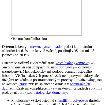
Osteom frontálního sinu
Osteom
je benigní
mezenchymální nádor
patřící k primárním
nádorům kostí. Jsou relativně vzácné, postihují většinou mladé
jedince (do 20 let).
Osteom je složený z víceméně zralé
kostní tkáně
(
kompakty
–
osteoma durum seu compactum
, nebo
spongiózy
–
osteoma
spongiosum
). Makroskopicky má podobu pomalu rostoucího
hrbolku. Většina takových procesů však není pravými nádory, ale
různými reakčními a posttraumatickými procesy. Lokalizovány jsou
na kostech
lebky
, zvláště splanchnokrania a v
paranasálních
dutinách
. Častými komplikacemi (a v některých případech i prvními
projevy nádoru) jsou
patologické zlomeniny
.
Mnohočetný výskyt osteomů s
familiární polypózou
tlustého
střeva a benigními nádory měkkých tkání se označuje jako