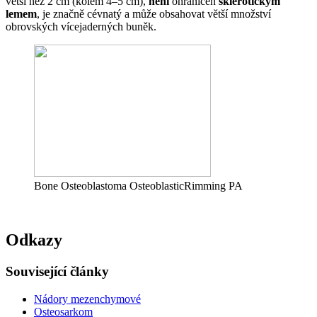
větší než 2 cm (kolem 4–5 cm),
není
ohraničen
sklerotickým
lemem
, je značně cévnatý a může obsahovat větší množství
obrovských vícejaderných buněk.
Bone Osteoblastoma OsteoblasticRimming PA
Odkazy
Související články
Nádory mezenchymové
Osteosarkom