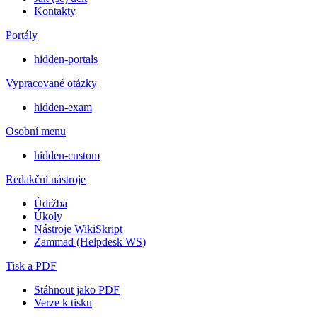
Kontakty
Portály
hidden-portals
Vypracované otázky
hidden-exam
Osobní menu
hidden-custom
Redakční nástroje
Údržba
Úkoly
Nástroje WikiSkript
Zammad (Helpdesk WS)
Tisk a PDF
Stáhnout jako PDF
Verze k tisku