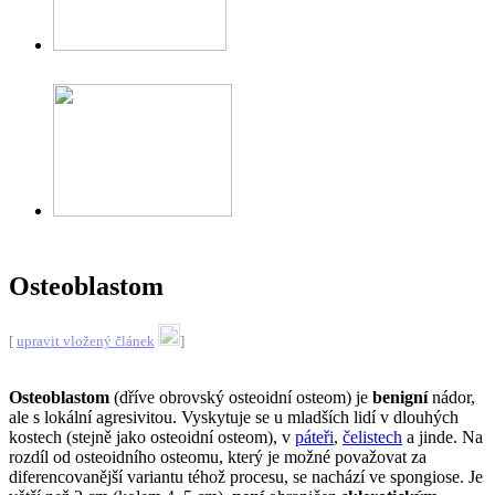
Osteoblastom
[
upravit vložený článek
]
Osteoblastom
(dříve obrovský osteoidní osteom) je
benigní
nádor,
ale s lokální agresivitou. Vyskytuje se u mladších lidí v dlouhých
kostech (stejně jako osteoidní osteom), v
páteři
,
čelistech
a jinde. Na
rozdíl od osteoidního osteomu, který je možné považovat za
diferencovanější variantu téhož procesu, se nachází ve spongiose. Je