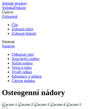
Jmenné prostory
Stránka
Diskuse
Úpravy
Zobrazení
Číst
Zobrazit zdroj
Zobrazit historii
Nástroje
Nástroje
Odkazuje sem
Související změny
Načíst soubor
Verze k tisku
Trvalý odkaz
Informace o stránce
Citovat stránku
Osteogenní nádory