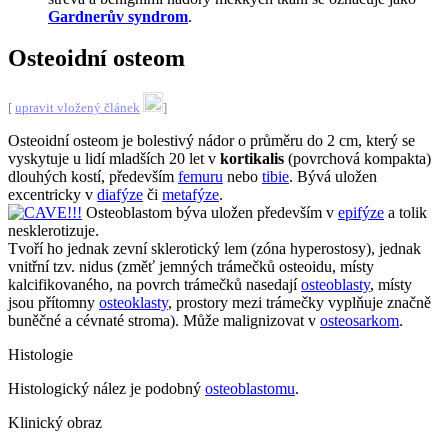
Gardnerův syndrom
.
Osteoidní osteom
[
upravit vložený článek
]
Osteoidní osteom je bolestivý nádor o průměru do 2 cm, který se
vyskytuje u lidí mladších 20 let v
kortikalis
(povrchová kompakta)
dlouhých kostí, především
femuru
nebo
tibie
. Bývá uložen
excentricky v
diafýze
či
metafýze
.
Osteoblastom býva uložen především v
epifýze
a tolik
nesklerotizuje.
Tvoří ho jednak zevní sklerotický lem (zóna hyperostosy), jednak
vnitřní tzv. nidus (změť jemných trámečků osteoidu, místy
kalcifikovaného, na povrch trámečků nasedají
osteoblasty
, místy
jsou přítomny
osteoklasty
, prostory mezi trámečky vyplňuje značně
buněčné a cévnaté stroma). Může malignizovat v
osteosarkom
.
Histologie
Histologický nález je podobný
osteoblastomu
.
Klinický obraz