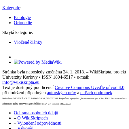
Kategorie
:
Patologie
Ortopedie
Skrytá kategorie:
Vložené články
Stránka byla naposledy změněna 24. 1. 2018. – WikiSkripta, projekt
Univerzity Karlovy • ISSN 1804-6517 • e-mail:
info@wikiskripta.eu
.
Text je dostupný pod licencí
Creative Commons Uveďte původ 4.0
při dodržení případných
autorských práv
a
dalších podmínek
.
Podpořeno OP VVV č. CZ.02.2.69/0.0/0.0/16_015/0002362. Podpořeno z projektu „Transformace pro VŠ na UK“, financovaného z
Národního plánu obnovy, registrační číslo NPO_UK_MSMT-16602/2022.
Ochrana osobních údajů
–
O WikiSkriptech
–
Vyloučení odpovědnosti
–
Vývojáři