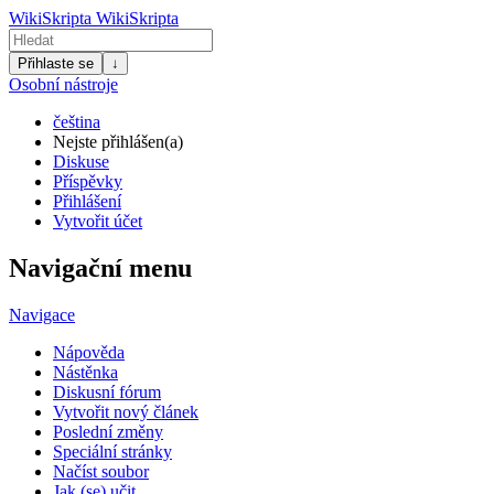
WikiSkripta
WikiSkripta
Přihlaste se
↓
Osobní nástroje
čeština
Nejste přihlášen(a)
Diskuse
Příspěvky
Přihlášení
Vytvořit účet
Navigační menu
Navigace
Nápověda
Nástěnka
Diskusní fórum
Vytvořit nový článek
Poslední změny
Speciální stránky
Načíst soubor
Jak (se) učit