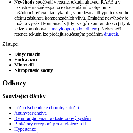
Nevýhody
spočívají v retenci tekutin aktivací RAAS a v
následné možné expanzi extracelulárního objemu, v
nežádoucí reflexní tachykardii, v poklesu antihypertenzivního
efektu zásluhou kompenzačních vlivů. Zmíněné nevýhody je
možno vyvážit kombinací s β-lytiky (při kontraindikaci β-lytik
je lze kombinovat s
metyldopou
,
klonidinem
). Nebezpečí
retence tekutin lze předejít současným podáním
diuretik
.
Zástupci
Dihydralazin
Endralazin
Minoxidil
Nitroprussid sodný
Odkazy
Související články
Léčba ischemické choroby srdeční
Antihypertenziva
Renin-angiotenzin-aldosteronový systém
Blokátory receptorů pro angiotenzin II
Hypertenze