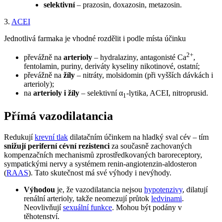
selektivní
– prazosin, doxazosin, metazosin.
3.
ACEI
Jednotlivá farmaka je vhodné rozdělit i podle místa účinku
2+
převážně na
arterioly
– hydralaziny, antagonisté Ca
,
fentolamin, puriny, deriváty kyseliny nikotinové, ostatní;
převážně na
žíly
– nitráty, molsidomin (při vyšších dávkách i
arterioly);
na
arterioly i žíly
– selektivní α
-lytika, ACEI, nitroprusid.
1
Přímá vazodilatancia
Redukují
krevní tlak
dilatačním účinkem na hladký sval cév – tím
snižují periferní cévní rezistenci
za současně zachovaných
kompenzačních mechanismů zprostředkovaných baroreceptory,
sympatickými nervy a systémem renin-angiotenzin-aldosteron
(
RAAS
). Tato skutečnost má své výhody i nevýhody.
Výhodou
je, že vazodilatancia nejsou
hypotenzivy
, dilatují
renální arterioly, takže neomezují průtok
ledvinami
.
Neovlivňují
sexuální funkce
. Mohou být podány v
těhotenství.