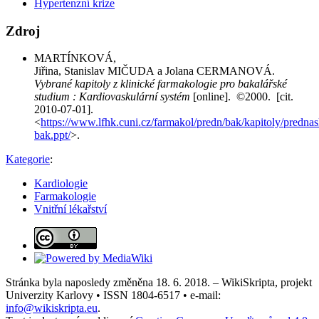
Hypertenzní krize
Zdroj
MARTÍNKOVÁ,
Jiřina, Stanislav MIČUDA a Jolana CERMANOVÁ.
Vybrané kapitoly z klinické farmakologie pro bakalářské
studium : Kardiovaskulární systém
[online]. ©2000. [cit.
2010-07-01].
<
https://www.lfhk.cuni.cz/farmakol/predn/bak/kapitoly/prednas
bak.ppt/
>.
Kategorie
:
Kardiologie
Farmakologie
Vnitřní lékařství
Stránka byla naposledy změněna 18. 6. 2018. – WikiSkripta, projekt
Univerzity Karlovy • ISSN 1804-6517 • e-mail:
info@wikiskripta.eu
.