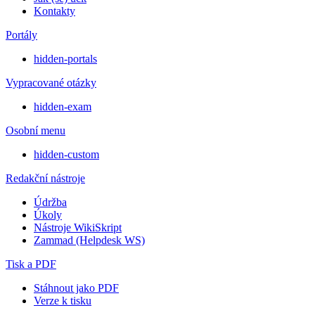
Kontakty
Portály
hidden-portals
Vypracované otázky
hidden-exam
Osobní menu
hidden-custom
Redakční nástroje
Údržba
Úkoly
Nástroje WikiSkript
Zammad (Helpdesk WS)
Tisk a PDF
Stáhnout jako PDF
Verze k tisku