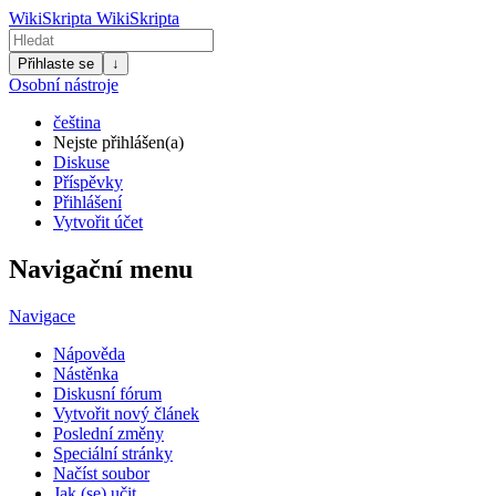
WikiSkripta
WikiSkripta
Přihlaste se
↓
Osobní nástroje
čeština
Nejste přihlášen(a)
Diskuse
Příspěvky
Přihlášení
Vytvořit účet
Navigační menu
Navigace
Nápověda
Nástěnka
Diskusní fórum
Vytvořit nový článek
Poslední změny
Speciální stránky
Načíst soubor
Jak (se) učit