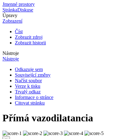
Jmenné prostory
Stránka
Diskuse
Úpravy
Zobrazení
Číst
Zobrazit zdroj
Zobrazit historii
Nástroje
Nástroje
Odkazuje sem
Související změny
Načíst soubor
Verze k tisku
Trvalý odkaz
Informace o stránce
Citovat stránku
Přímá vazodilatancia