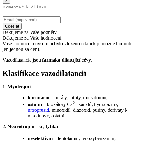
×
Odeslat
Děkujeme za Vaše podněty.
Děkujeme za Vaše hodnocení.
Vaše hodnocení ovšem nebylo vloženo (článek je možné hodnotit
jen jednou za den)!
Vazodilatancia jsou
farmaka dilatující cévy
.
Klasifikace vazodilatancií
1.
Myotropní
koronární
– nitráty, nitrity, molsidomin;
2+
ostatní
– blokátory Ca
kanálů, hydralaziny,
nitroprusid
, minoxidil, diazoxid, puriny, deriváty k.
nikotinové, ostatní.
2.
Neurotropní
–
α
-lytika
1
neselektivní
– fentolamin, fenoxybenzamin;