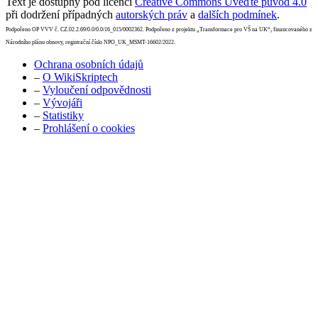
Text je dostupný pod licencí
Creative Commons Uveďte původ 4.0
při dodržení případných
autorských práv
a
dalších podmínek
.
Podpořeno OP VVV č. CZ.02.2.69/0.0/0.0/16_015/0002362. Podpořeno z projektu „Transformace pro VŠ na UK“, financovaného z
Národního plánu obnovy, registrační číslo NPO_UK_MSMT-16602/2022.
Ochrana osobních údajů
–
O WikiSkriptech
–
Vyloučení odpovědnosti
–
Vývojáři
–
Statistiky
–
Prohlášení o cookies