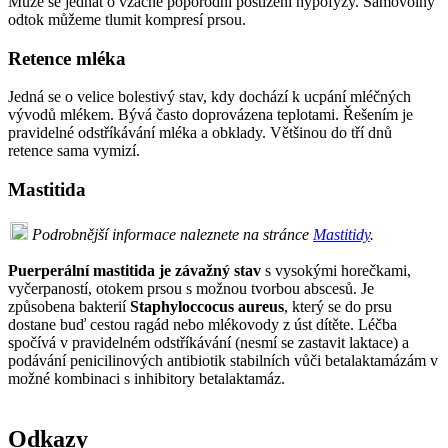
Může se jednat o vzácné poporodní postižení hypofýzy. Samovolný
odtok můžeme tlumit kompresí prsou.
Retence mléka
Jedná se o velice bolestivý stav, kdy dochází k ucpání mléčných
vývodů mlékem. Bývá často doprovázena teplotami. Řešením je
pravidelné odstříkávání mléka a obklady. Většinou do tří dnů
retence sama vymizí.
Mastitida
Podrobnější informace naleznete na stránce
Mastitidy
.
Puerperální mastitida je závažný stav
s vysokými horečkami,
vyčerpaností, otokem prsou s možnou tvorbou abscesů. Je
způsobena bakterií
Staphyloccocus aureus
, který se do prsu
dostane buď cestou ragád nebo mlékovody z úst dítěte. Léčba
spočívá v pravidelném odstříkávání (nesmí se zastavit laktace) a
podávání penicilinových antibiotik stabilních vůči betalaktamázám v
možné kombinaci s inhibitory betalaktamáz.
Odkazy