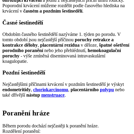
ohrožující krvácení
a jednu z nejčastějších příčin úmrtí rodičky.
Poporodní krvácení můžeme rozdělit podle časového hlediska na
krvácení v
časném a pozdním šestinedělí
.
Časné šestinedělí
Obdobím časného šestinědělí nazýváme 1. týden po porodu. V
tomto období jsou nejčastější příčinou
poruchy retrakce a
kontrakce dělohy
,
placentární rezidua
v děloze,
špatné ošetření
porodního poranění
nebo jeho přehlédnutí,
hemokoagulační
poruchy
- výše zmíněná diseminovaná intravaskulární
koagulopatie.
Pozdní šestinedělí
Nejčastějšími příčinami krvácení v pozdním šestinedělí je výskyt
endometritidy
,
choriokarcinomu
,
placentárního
polypu
nebo
také dřívější
nástup
menstruace
.
Poranění hráze
Během porodu dochází nejčastěji k poranění hráze.
Rozdělení poranění: