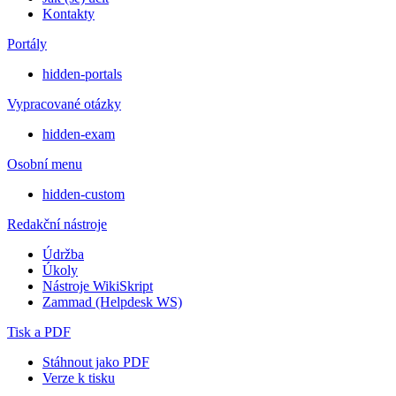
Kontakty
Portály
hidden-portals
Vypracované otázky
hidden-exam
Osobní menu
hidden-custom
Redakční nástroje
Údržba
Úkoly
Nástroje WikiSkript
Zammad (Helpdesk WS)
Tisk a PDF
Stáhnout jako PDF
Verze k tisku