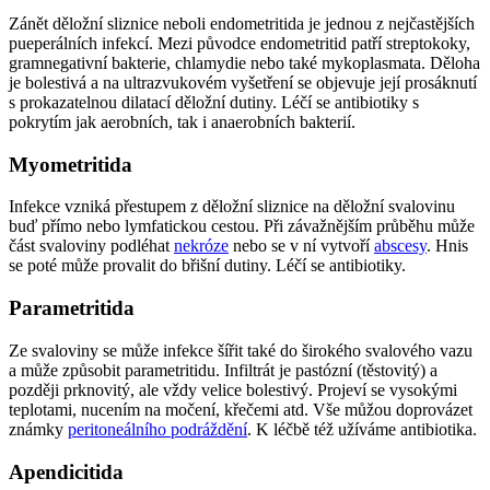
Zánět děložní sliznice neboli endometritida je jednou z nejčastějších
pueperálních infekcí. Mezi původce endometritid patří streptokoky,
gramnegativní bakterie, chlamydie nebo také mykoplasmata. Děloha
je bolestivá a na ultrazvukovém vyšetření se objevuje její prosáknutí
s prokazatelnou dilatací děložní dutiny. Léčí se antibiotiky s
pokrytím jak aerobních, tak i anaerobních bakterií.
Myometritida
Infekce vzniká přestupem z děložní sliznice na děložní svalovinu
buď přímo nebo lymfatickou cestou. Při závažnějším průběhu může
část svaloviny podléhat
nekróze
nebo se v ní vytvoří
abscesy
. Hnis
se poté může provalit do břišní dutiny. Léčí se antibiotiky.
Parametritida
Ze svaloviny se může infekce šířit také do širokého svalového vazu
a může způsobit parametritidu. Infiltrát je pastózní (těstovitý) a
později prknovitý, ale vždy velice bolestivý. Projeví se vysokými
teplotami, nucením na močení, křečemi atd. Vše můžou doprovázet
známky
peritoneálního podráždění
. K léčbě též užíváme antibiotika.
Apendicitida