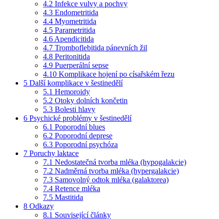
4.2
Infekce vulvy a pochvy
4.3
Endometritida
4.4
Myometritida
4.5
Parametritida
4.6
Apendicitida
4.7
Tromboflebitida pánevních žil
4.8
Peritonitida
4.9
Puerperální sepse
4.10
Komplikace hojení po císařském řezu
5
Další komplikace v šestinedělí
5.1
Hemoroidy
5.2
Otoky dolních končetin
5.3
Bolesti hlavy
6
Psychické problémy v šestinedělí
6.1
Poporodní blues
6.2
Poporodní deprese
6.3
Poporodní psychóza
7
Poruchy laktace
7.1
Nedostatečná tvorba mléka (hypogalakcie)
7.2
Nadměrná tvorba mléka (hypergalakcie)
7.3
Samovolný odtok mléka (galaktorea)
7.4
Retence mléka
7.5
Mastitida
8
Odkazy
8.1
Související články