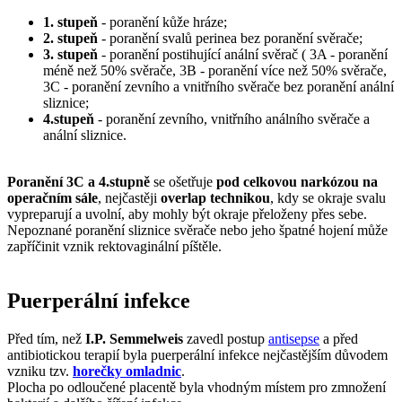
1. stupeň
- poranění kůže hráze;
2. stupeň
- poranění svalů perinea bez poranění svěrače;
3. stupeň
- poranění postihující anální svěrač ( 3A - poranění
méně než 50% svěrače, 3B - poranění více než 50% svěrače,
3C - poranění zevního a vnitřního svěrače bez poranění anální
sliznice;
4.stupeň
- poranění zevního, vnitřního análního svěrače a
anální sliznice.
Poranění 3C a 4.stupně
se ošetřuje
pod celkovou narkózou na
operačním sále
, nejčastěji
overlap technikou
, kdy se okraje svalu
vypreparují a uvolní, aby mohly být okraje přeloženy přes sebe.
Nepoznané poranění sliznice svěrače nebo jeho špatné hojení může
zapříčinit vznik rektovaginální píštěle.
Puerperální infekce
Před tím, než
I.P. Semmelweis
zavedl postup
antisepse
a před
antibiotickou terapií byla puerperální infekce nejčastějším důvodem
vzniku tzv.
horečky omladnic
.
Plocha po odloučené placentě byla vhodným místem pro zmnožení