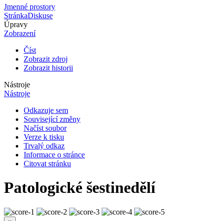
Jmenné prostory
Stránka
Diskuse
Úpravy
Zobrazení
Číst
Zobrazit zdroj
Zobrazit historii
Nástroje
Nástroje
Odkazuje sem
Související změny
Načíst soubor
Verze k tisku
Trvalý odkaz
Informace o stránce
Citovat stránku
Patologické šestinedělí