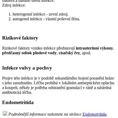
bakterií a dalšího šíření infekce.
Zdroj infekce:
heterogenní infekce - zevní zdroj;
autogenní infekce - vlastní poševní flóra.
Rizikové faktory
Rizikové faktory vzniku infekce představují
intrauterinní výkony
,
předčasný odtok plodové vody
,
císařský řez
, apod.
Infekce vulvy a pochvy
Projev této infekce je v podobě sekundárního hojení poranění hráze
s jeho zarudnutím. Léčba probíhá v lokálním antiseptickém oplachu
a koupeli, někdy je potřeba odstranění granulací v ráně a následná
antibiotická léčba.
Endometritida
Podrobnější informace naleznete na stránce
Endometritida
.