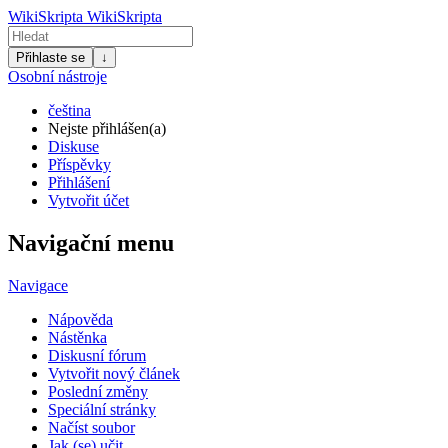
WikiSkripta
WikiSkripta
Přihlaste se
↓
Osobní nástroje
čeština
Nejste přihlášen(a)
Diskuse
Příspěvky
Přihlášení
Vytvořit účet
Navigační menu
Navigace
Nápověda
Nástěnka
Diskusní fórum
Vytvořit nový článek
Poslední změny
Speciální stránky
Načíst soubor
Jak (se) učit