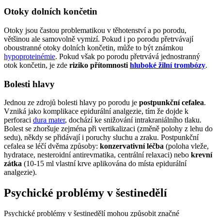
Otoky dolních končetin
Otoky jsou častou problematikou v těhotenství a po porodu,
většinou ale samovolně vymizí. Pokud i po porodu přetrvávají
oboustranné otoky dolních končetin, může to být známkou
hypoproteinémie
. Pokud však po porodu přetrvává jednostranný
otok končetin, je zde
riziko přítomnosti
hluboké žilní trombózy
.
Bolesti hlavy
Jednou ze zdrojů bolesti hlavy po porodu je
postpunkční cefalea
.
Vzniká jako komplikace epidurální analgezie, tím že dojde k
perforaci
dura mater
, dochází ke snižování intrakraniálního tlaku.
Bolest se zhoršuje zejména při vertikalizaci (změně polohy z lehu do
sedu), někdy se přidávají i poruchy sluchu a zraku. Postpunkční
cefalea se léčí dvěma způsoby:
konzervativní léčba
(poloha vleže,
hydratace, nesteroidní antirevmatika, centrální relaxaci) nebo
krevní
zátka
(10-15 ml vlastní krve aplikována do místa epidurální
analgezie).
Psychické problémy v šestinedělí
Psychické problémy v šestinedělí mohou způsobit značné