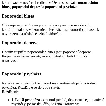
komplikace v nové roli rodiče. Můžeme se setkat s
poporodním
blues
,
poporodní depresí
a
poporodní psychózou
.
Poporodní blues
Objevuje se 2. až 4. den po porodu a vyznačuje se úzkostí,
kolísáním nálady, velkou přecitlivělostí, neschopností cítit lásku k
novorozenci a následné sebeobviňování.
Poporodní deprese
Horším stupněm poporodních blues jsou poporodní deprese.
Projevuje se vyčerpaností, úzkostí, ztrátou chuti k jídlu či
nespavostí.
Poporodní psychóza
Nejzávažnější psychickou chorobou v šestinedělí je poporodní
psychóza. Rozděluje se do dvou stavů.
Rozdělení:
1.
Lepší prognóza
- amentní (neklid, dezorientace) a manické
psychózy, po měsíci léčby je žena uzdravena;