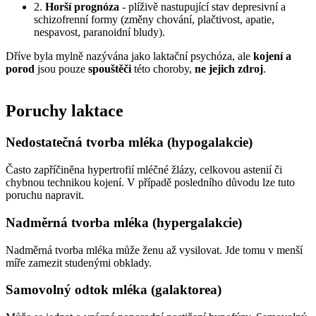
2.
Horší prognóza
- plíživě nastupující stav depresivní a
schizofrenní formy (změny chování, plačtivost, apatie,
nespavost, paranoidní bludy).
Dříve byla mylně nazývána jako laktační psychóza, ale
kojení a
porod
jsou pouze
spouštěči
této choroby,
ne jejich zdroj
.
Poruchy laktace
Nedostatečná tvorba mléka (hypogalakcie)
Často zapříčiněna hypertrofií mléčné žlázy, celkovou astenií či
chybnou technikou kojení. V případě posledního důvodu lze tuto
poruchu napravit.
Nadměrná tvorba mléka (hypergalakcie)
Nadměrná tvorba mléka může ženu až vysilovat. Jde tomu v menší
míře zamezit studenými obklady.
Samovolný odtok mléka (galaktorea)