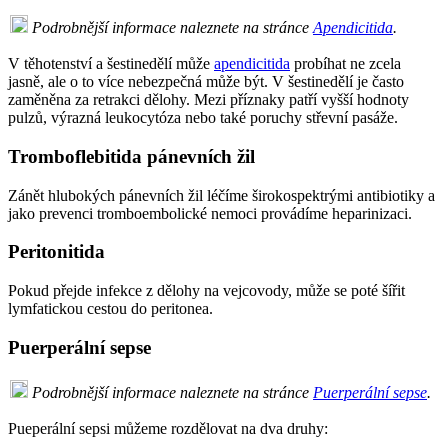
Podrobnější informace naleznete na stránce
Apendicitida
.
V těhotenství a šestinedělí může
apendicitida
probíhat ne zcela
jasně, ale o to více nebezpečná může být. V šestinedělí je často
zaměněna za retrakci dělohy. Mezi příznaky patří vyšší hodnoty
pulzů, výrazná leukocytóza nebo také poruchy střevní pasáže.
Tromboflebitida pánevních žil
Zánět hlubokých pánevních žil léčíme širokospektrými antibiotiky a
jako prevenci tromboembolické nemoci provádíme heparinizaci.
Peritonitida
Pokud přejde infekce z dělohy na vejcovody, může se poté šířit
lymfatickou cestou do peritonea.
Puerperální sepse
Podrobnější informace naleznete na stránce
Puerperální sepse
.
Pueperální sepsi můžeme rozdělovat na dva druhy: