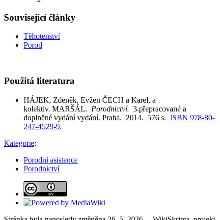
Související články
Těhotenství
Porod
Použitá literatura
HÁJEK, Zdeněk, Evžen ČECH a Karel, a
kolektiv. MARŠÁL.
Porodnictví.
3.přepracované a
doplněné vydání vydání. Praha. 2014. 576 s.
ISBN 978-80-
247-4529-9
.
Kategorie
:
Porodní asistence
Porodnictví
Stránka byla naposledy změněna 26. 5. 2026. – WikiSkripta, projekt