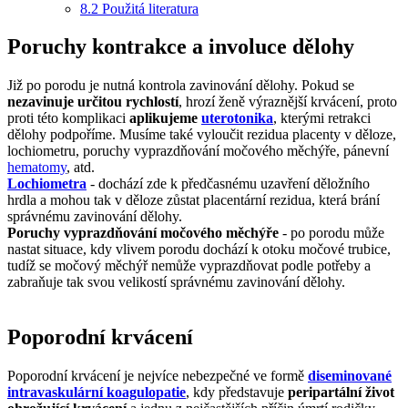
8.2
Použitá literatura
Poruchy kontrakce a involuce dělohy
Již po porodu je nutná kontrola zavinování dělohy. Pokud se
nezavinuje určitou rychlostí
, hrozí ženě výraznější krvácení, proto
proti této komplikaci
aplikujeme
uterotonika
, kterými retrakci
dělohy podpoříme. Musíme také vyloučit rezidua placenty v děloze,
lochiometru, poruchy vyprazdňování močového měchýře, pánevní
hematomy
, atd.
Lochiometra
- dochází zde k předčasnému uzavření děložního
hrdla a mohou tak v děloze zůstat placentární rezidua, která brání
správnému zavinování dělohy.
Poruchy vyprazdňování močového měchýře
- po porodu může
nastat situace, kdy vlivem porodu dochází k otoku močové trubice,
tudíž se močový měchýř nemůže vyprazdňovat podle potřeby a
zabraňuje tak svou velikostí správnému zavinování dělohy.
Poporodní krvácení
Poporodní krvácení je nejvíce nebezpečné ve formě
diseminované
intravaskulární koagulopatie
, kdy představuje
peripartální život