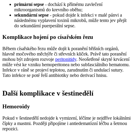
primární sepse
- dochází k přímému zavlečení
mikroorganismů do krevního oběhu;
sekundární sepse
- pokud dojde k infekci v malé pánvi a
následnému vyplavení toxinů mikrobů, může tento jev přejít
do sekundární puerperální sepse.
Komplikace hojení po císařském řezu
Během císařského řezu může dojít k poranění břišních orgánů,
hlavně močového měchýře či střevních kliček. Právě tato poranění
mohou být zdrojem rozvoje
peritonitidy
. Neošetřené skryté krvácení
může vést ke vzniku hemoperitonea nebo subfasciálního hematomu.
Infekce v ráně se projeví teplotou, zarudnutím či undulací sutury.
Tato infekce se poté řeší antibiotiky nebo derivací hnisu.
Další komplikace v šestinedělí
Hemoroidy
Pokud v šestinedělí nedojde k vymizení, léčíme je nejdříve lokálními
čípky a mastmi. Později připojíme i antiedematózní léčbu a šetrnou
repozici.