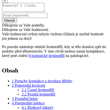
×
Odeslat
Děkujeme za Vaše podněty.
Děkujeme za Vaše hodnocení.
Vaše hodnocení ovšem nebylo vloženo (článek je možné hodnotit
jen jednou za den)!
Po porodu následuje období šestinedělí, kdy se tělo dostává zpět do
podoby před těhotenstvím. V tuto chvíli mohou nastat komplikace,
které poté změní
fyziologické šestinedělí
na patologické.
Obsah
1
Poruchy kontrakce a involuce dělohy
2
Poporodní krvácení
2.1
Časné šestinedělí
2.2
Pozdní šestinedělí
3
Poranění hráze
4
Puerperální infekce
4.1
Rizikové faktory