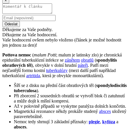
×
Odeslat
Děkujeme za Vaše podněty.
Děkujeme za Vaše hodnocení.
Vaše hodnocení ovšem nebylo vloženo (článek je možné hodnotit
jen jednou za den)!
Pottova nemoc
(
malum Potti
; malum je latinsky zlo) je chronická
epidurální tuberkulózní infekce se
zánětem
obratlů
(
spondylitis
obratlových těl
), obvykle v dolní hrudní
páteři
. Patří mezi
nejčastější formu kostní
tuberkulózy
(mezi další patří například
tuberkulózní
artritida
, která je obvykle monoartikulární).
Šíří se z disku na přední část obratlových těl (
spondylodiscitis
tuberculosa
).
Při zborcení 2 sousedních obratlů se vytvoří blok či zatuhnutí
a může dojít k míšní kompresi.
Až v polovině případů se vyskytne paralýza dolních končetin.
Magnetická rezonance někdy prokáže studený
absces
uložený
paravertebrálně.
Nemoc tedy shrnují 3 základní příznaky:
plegie
,
kyfóza
a
absces
.