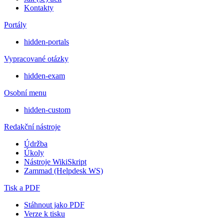
Kontakty
Portály
hidden-portals
Vypracované otázky
hidden-exam
Osobní menu
hidden-custom
Redakční nástroje
Údržba
Úkoly
Nástroje WikiSkript
Zammad (Helpdesk WS)
Tisk a PDF
Stáhnout jako PDF
Verze k tisku