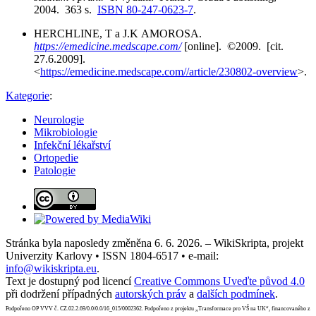
2004. 363 s.
ISBN 80-247-0623-7
.
HERCHLINE, T a J.K AMOROSA.
https://emedicine.medscape.com/
[online]. ©2009. [cit.
27.6.2009].
<
https://emedicine.medscape.com//article/230802-overview
>.
Kategorie
:
Neurologie
Mikrobiologie
Infekční lékařství
Ortopedie
Patologie
Stránka byla naposledy změněna 6. 6. 2026. – WikiSkripta, projekt
Univerzity Karlovy • ISSN 1804-6517 • e-mail:
info@wikiskripta.eu
.
Text je dostupný pod licencí
Creative Commons Uveďte původ 4.0
při dodržení případných
autorských práv
a
dalších podmínek
.
Podpořeno OP VVV č. CZ.02.2.69/0.0/0.0/16_015/0002362. Podpořeno z projektu „Transformace pro VŠ na UK“, financovaného z