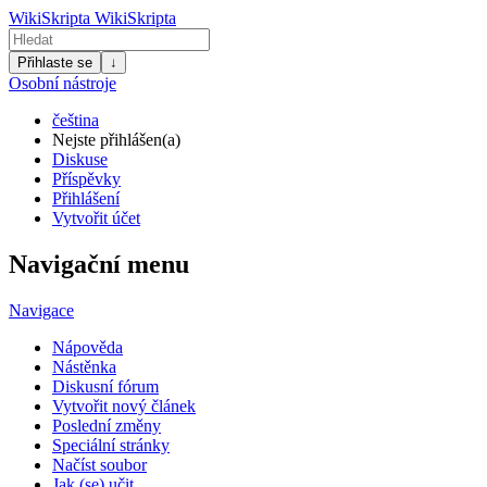
WikiSkripta
WikiSkripta
Přihlaste se
↓
Osobní nástroje
čeština
Nejste přihlášen(a)
Diskuse
Příspěvky
Přihlášení
Vytvořit účet
Navigační menu
Navigace
Nápověda
Nástěnka
Diskusní fórum
Vytvořit nový článek
Poslední změny
Speciální stránky
Načíst soubor
Jak (se) učit