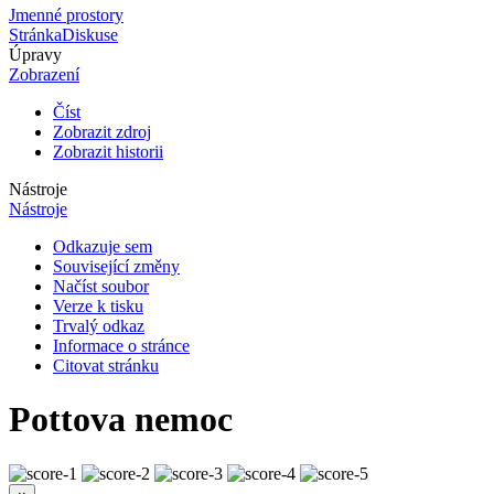
Jmenné prostory
Stránka
Diskuse
Úpravy
Zobrazení
Číst
Zobrazit zdroj
Zobrazit historii
Nástroje
Nástroje
Odkazuje sem
Související změny
Načíst soubor
Verze k tisku
Trvalý odkaz
Informace o stránce
Citovat stránku
Pottova nemoc