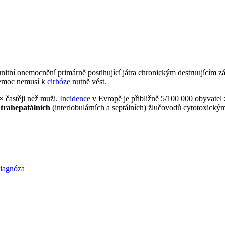
munitní onemocnění primárně postihující játra chronickým destruující
 nemoc nemusí k
cirhóze
nutně vést.
× častěji než muži.
Incidence
v Evropě je přibližně 5/100 000 obyvatel z
ntrahepatálních
(interlobulárních a septálních) žlučovodů cytotoxickým
diagnóza