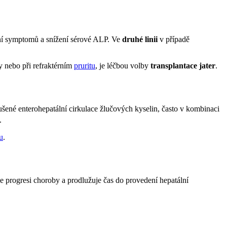
ení symptomů a snížení sérové ALP. Ve
druhé linii
v případě
zy nebo při refraktérním
pruritu
, je léčbou volby
transplantace jater
.
šené enterohepatální cirkulace žlučových kyselin, často v kombinaci
.
u
.
 progresi choroby a prodlužuje čas do provedení hepatální