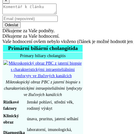
×
Odeslat
Děkujeme za Vaše podněty.
Děkujeme za Vaše hodnocení.
Vaše hodnocení ovšem nebylo vloženo (článek je možné hodnotit jen 
Primární biliární cholangitida
Primary biliary cholangitis
Mikroskopický obraz PBC z jaterní biopsie s
charakteristickými intraepiteliálními lymfocyty
ve žlučových kanálcích
Rizikové
ženské pohlaví, střední věk,
faktory
rodinný výskyt
Klinický
únava, pruritus, jaterní selhání
obraz
laboratorní, imunologická,
Diagnostika