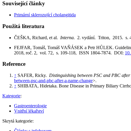
Související články
Primární sklerozující cholangitida
Použitá literatura
ČEŠKA, Richard, et al.
Interna.
2. vydání. Triton, 2015. s.
FEJFAR, Tomáš, Tomáš VAŇÁSEK a Petr HŮLEK. Guidelines of t
2018, roč. 2, vol. 72, s. 109-118, ISSN 1804-7874. DOI:
10
Reference
↑
SAFER, Ricky.
Distinguishing between PSC and PBC after
between-psc-and-pbc-after-a-name-change
>.
↑
SHIBATA, Hidetaka. Bone Disease in Primary Biliary Cirrho
Kategorie
:
Gastroenterologie
Vnitřní lékařství
Skrytá kategorie:
Články s infoboxem