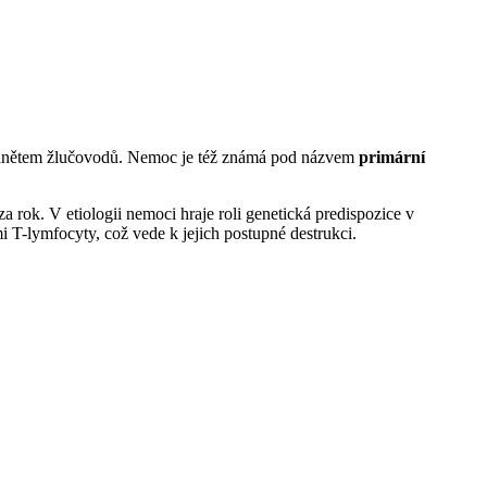
m zánětem žlučovodů. Nemoc je též známá pod názvem
primární
a rok. V etiologii nemoci hraje roli genetická predispozice v
i T-lymfocyty, což vede k jejich postupné destrukci.