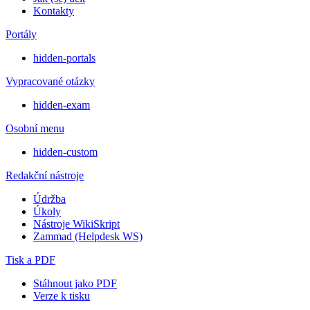
Kontakty
Portály
hidden-portals
Vypracované otázky
hidden-exam
Osobní menu
hidden-custom
Redakční nástroje
Údržba
Úkoly
Nástroje WikiSkript
Zammad (Helpdesk WS)
Tisk a PDF
Stáhnout jako PDF
Verze k tisku