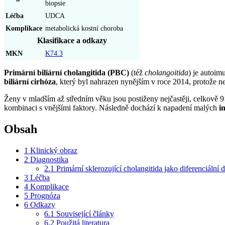
biopsie
Léčba
UDCA
Komplikace
metabolická kostní choroba
Klasifikace a odkazy
MKN
K74.3
Primární biliární cholangitida (PBC)
(též
cholangoitida
) je autoi
biliární cirhóza
, který byl nahrazen nynějším v roce 2014, protože
Ženy v mladším až středním věku jsou postiženy nejčastěji, celkově 9
kombinaci s vnějšími faktory. Následně dochází k napadení malých
i
Obsah
1
Klinický obraz
2
Diagnostika
2.1
Primární sklerozující cholangitida jako diferenciální 
3
Léčba
4
Komplikace
5
Prognóza
6
Odkazy
6.1
Související články
6.2
Použitá literatura