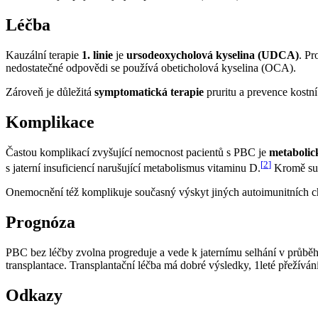
Léčba
Kauzální terapie
1. linie
je
ursodeoxycholová kyselina (UDCA)
. Pr
nedostatečné odpovědi se používá obeticholová kyselina (OCA).
Zároveň je důležitá
symptomatická terapie
pruritu a prevence kostní
Komplikace
Častou komplikací zvyšující nemocnost pacientů s PBC je
metabolic
[
2
]
s jaterní insuficiencí narušující metabolismus vitaminu D.
Kromě sub
Onemocnění též komplikuje současný výskyt jiných autoimunitních ch
Prognóza
PBC bez léčby zvolna progreduje a vede k jaternímu selhání v průbě
transplantace. Transplantační léčba má dobré výsledky, 1leté přežívání
Odkazy