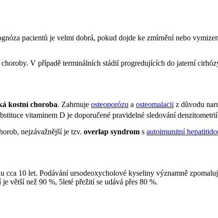
ognóza pacientů je velmi dobrá, pokud dojde ke zmírnění nebo vymiz
 choroby. V případě terminálních stádií progredujících do jaterní cirhó
ká kostní choroba
. Zahrnuje
osteoporózu
a
osteomalacii
z důvodu naru
stituce vitaminem D je doporučené pravidelné sledování denzitometrií
orob, nejzávažnější je tzv.
overlap syndrom
s
autoimunitní hepatitido
hu cca 10 let. Podávání ursodeoxycholové kyseliny významně zpomaluje
 je větší než 90 %, 5leté přežití se udává přes 80 %.