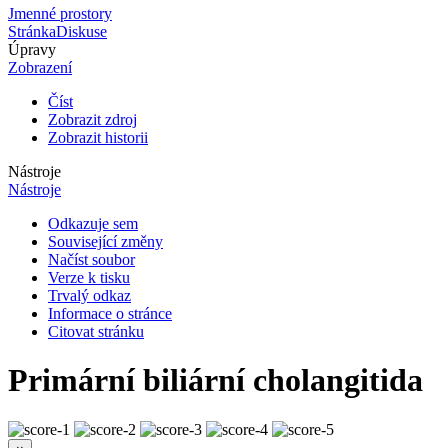
Jmenné prostory
Stránka
Diskuse
Úpravy
Zobrazení
Číst
Zobrazit zdroj
Zobrazit historii
Nástroje
Nástroje
Odkazuje sem
Související změny
Načíst soubor
Verze k tisku
Trvalý odkaz
Informace o stránce
Citovat stránku
Primární biliární cholangitida