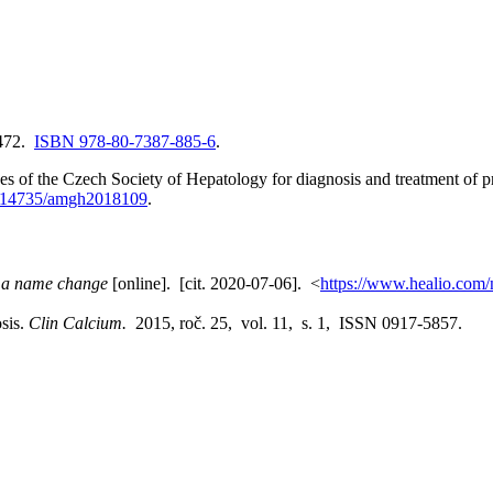
 472.
ISBN 978-80-7387-885-6
.
he Czech Society of Hepatology for diagnosis and treatment of prim
.14735/amgh2018109
.
 a name change
[online]. [cit. 2020-07-06]. <
https://www.healio.com
sis.
Clin Calcium.
2015, roč. 25, vol. 11, s. 1, ISSN 0917-5857.