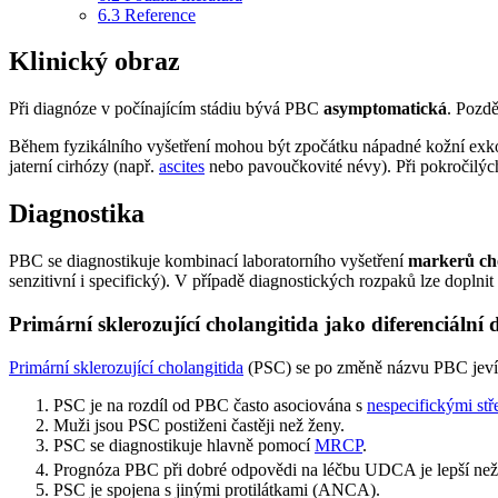
6.3
Reference
Klinický obraz
Při diagnóze v počínajícím stádiu bývá PBC
asymptomatická
. Pozdě
Během fyzikálního vyšetření mohou být zpočátku nápadné kožní exkor
jaterní cirhózy (např.
ascites
nebo pavoučkovité névy). Při pokročilých
Diagnostika
PBC se diagnostikuje kombinací laboratorního vyšetření
markerů ch
senzitivní i specifický). V případě diagnostických rozpaků lze doplnit
Primární sklerozující cholangitida jako diferenciální
Primární sklerozující cholangitida
(PSC) se po změně názvu PBC jeví
PSC je na rozdíl od PBC často asociována s
nespecifickými stř
Muži jsou PSC postiženi častěji než ženy.
PSC se diagnostikuje hlavně pomocí
MRCP
.
Prognóza PBC při dobré odpovědi na léčbu UDCA je lepší ne
PSC je spojena s jinými protilátkami (ANCA).