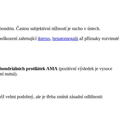
ondriu. Častou subjektivní stížností je sucho v ústech.
poškození zahrnující
ikterus
,
hepatomegalii
až příznaky rozvinuté
chondriálních protilátek AMA
(pozitivní výsledek je vysoce
ní nutná).
též velmi podobný, ale je třeba zmínit zásadní odlišnosti: