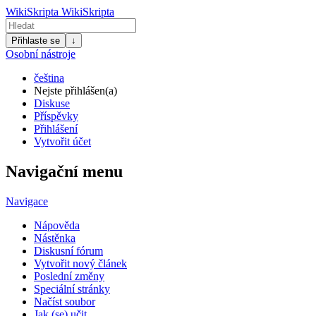
WikiSkripta
WikiSkripta
Přihlaste se
↓
Osobní nástroje
čeština
Nejste přihlášen(a)
Diskuse
Příspěvky
Přihlášení
Vytvořit účet
Navigační menu
Navigace
Nápověda
Nástěnka
Diskusní fórum
Vytvořit nový článek
Poslední změny
Speciální stránky
Načíst soubor
Jak (se) učit