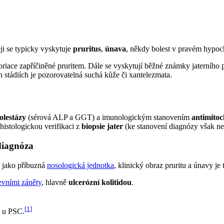
ji se typicky vyskytuje
pruritus
,
únava
, někdy bolest v pravém hypoch
iace zapříčiněné pruritem. Dále se vyskytují běžné známky jaterního 
 stádiích je pozorovatelná suchá kůže či xantelezmata.
olestázy
(sérová ALP a GGT) a imunologickým stanovením
antimito
 histologickou verifikaci z
biopsie jater
(ke stanovení diagnózy však ne
 diagnóza
 jako příbuzná
nosologická jednotka
, klinický obraz pruritu a únavy je 
evními záněty
, hlavně
ulcerózní kolitidou
.
[
1
]
ž u PSC.