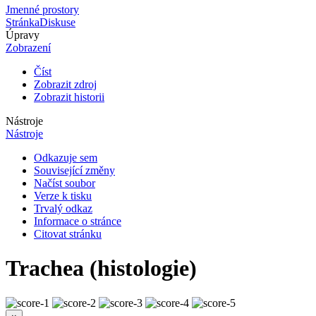
Jmenné prostory
Stránka
Diskuse
Úpravy
Zobrazení
Číst
Zobrazit zdroj
Zobrazit historii
Nástroje
Nástroje
Odkazuje sem
Související změny
Načíst soubor
Verze k tisku
Trvalý odkaz
Informace o stránce
Citovat stránku
Trachea (histologie)