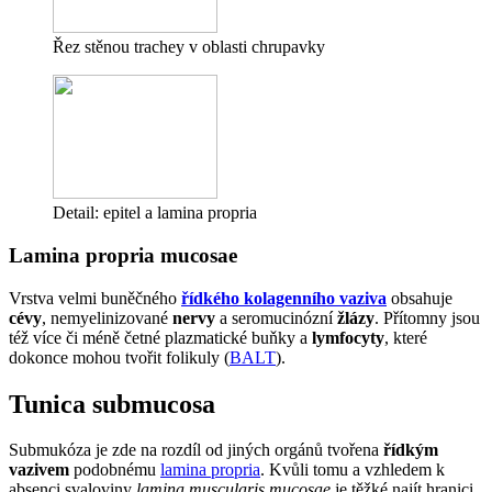
Řez stěnou trachey v oblasti chrupavky
Detail: epitel a lamina propria
Lamina propria mucosae
Vrstva velmi buněčného
řídkého kolagenního vaziva
obsahuje
cévy
, nemyelinizované
nervy
a seromucinózní
žlázy
. Přítomny jsou
též více či méně četné plazmatické buňky a
lymfocyty
, které
dokonce mohou tvořit folikuly (
BALT
).
Tunica submucosa
Submukóza je zde na rozdíl od jiných orgánů tvořena
řídkým
vazivem
podobnému
lamina propria
. Kvůli tomu a vzhledem k
absenci svaloviny
lamina muscularis mucosae
je těžké najít hranici