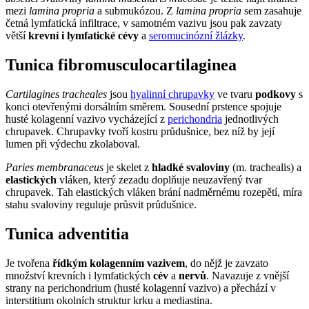
mezi
lamina propria
a submukózou. Z
lamina propria
sem zasahuje
četná lymfatická infiltrace, v samotném vazivu jsou pak zavzaty
větší
krevní i lymfatické cévy
a
seromucinózní žlázky
.
Tunica fibromusculocartilaginea
Cartilagines tracheales
jsou
hyalinní chrupavky
ve tvaru
podkovy
s
konci otevřenými dorsálním směrem. Sousední prstence spojuje
husté kolagenní vazivo vycházející z
perichondria
jednotlivých
chrupavek. Chrupavky tvoří kostru průdušnice, bez níž by její
lumen při výdechu zkolaboval.
Paries membranaceus
je skelet z
hladké svaloviny
(m. trachealis) a
elastických
vláken, který zezadu doplňuje neuzavřený tvar
chrupavek. Tah elastických vláken brání nadměrnému rozepětí, míra
stahu svaloviny reguluje průsvit průdušnice.
Tunica adventitia
Je tvořena
řídkým kolagenním vazivem
, do nějž je zavzato
množství krevních i lymfatických
cév
a
nervů
. Navazuje z vnější
strany na perichondrium (husté kolagenní vazivo) a přechází v
interstitium okolních struktur krku a mediastina.