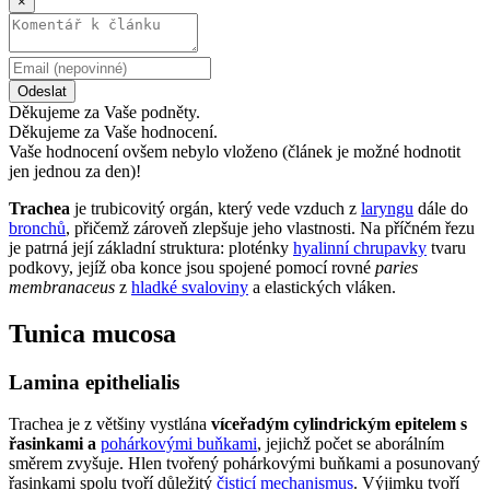
×
Odeslat
Děkujeme za Vaše podněty.
Děkujeme za Vaše hodnocení.
Vaše hodnocení ovšem nebylo vloženo (článek je možné hodnotit
jen jednou za den)!
Trachea
je trubicovitý orgán, který vede vzduch z
laryngu
dále do
bronchů
, přičemž zároveň zlepšuje jeho vlastnosti. Na příčném řezu
je patrná její základní struktura: ploténky
hyalinní chrupavky
tvaru
podkovy, jejíž oba konce jsou spojené pomocí rovné
paries
membranaceus
z
hladké svaloviny
a elastických vláken.
Tunica mucosa
Lamina epithelialis
Trachea je z většiny vystlána
víceřadým cylindrickým epitelem s
řasinkami a
pohárkovými buňkami
, jejichž počet se aborálním
směrem zvyšuje. Hlen tvořený pohárkovými buňkami a posunovaný
řasinkami spolu tvoří důležitý
čisticí mechanismus
. Výjimku tvoří