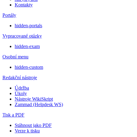
Kontakty
Portály
hidden-portals
Vypracované otázky
hidden-exam
Osobní menu
hidden-custom
Redakční nástroje
Údržba
Úkoly
Nástroje WikiSkript
Zammad (Helpdesk WS)
Tisk a PDF
Stáhnout jako PDF
Verze k tisku