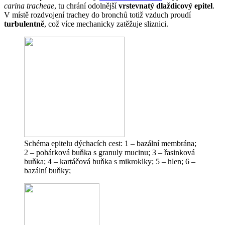
carina tracheae
, tu chrání odolnější
vrstevnatý dlaždicový epitel
.
V místě rozdvojení trachey do bronchů totiž vzduch proudí
turbulentně
, což více mechanicky zatěžuje sliznici.
Schéma epitelu dýchacích cest: 1 – bazální membrána;
2 – pohárková buňka s granuly mucinu; 3 – řasinková
buňka; 4 – kartáčová buňka s mikroklky; 5 – hlen; 6 –
bazální buňky;