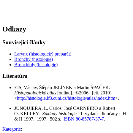
Odkazy
Související články
Larynx (histologický preparát)
Bronchy (histologie)
Bronchioly (histologie)
Literatúra
EIS, Václav, Štěpán JELÍNEK a Martin ŠPAČEK.
Histopatologický atlas
[online]. ©2006. [cit. 2010].
<
http://histologie.lf3.cuni.cz/histologie/atlas/index.htm
>.
JUNQUIERA, L. Carlos, José CARNEIRO a Robert
O. KELLEY.
Základy histologie.
1. vydání. Jinočany : H
& H 1997, 1997. 502 s.
ISBN 80-85787-37-7
.
Kategorie
: