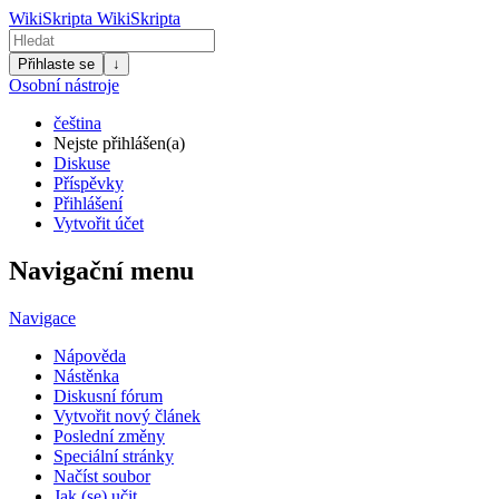
WikiSkripta
WikiSkripta
Přihlaste se
↓
Osobní nástroje
čeština
Nejste přihlášen(a)
Diskuse
Příspěvky
Přihlášení
Vytvořit účet
Navigační menu
Navigace
Nápověda
Nástěnka
Diskusní fórum
Vytvořit nový článek
Poslední změny
Speciální stránky
Načíst soubor
Jak (se) učit