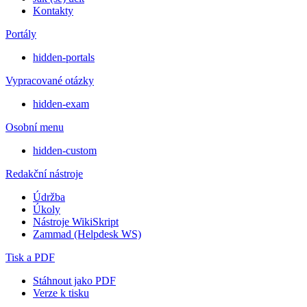
Kontakty
Portály
hidden-portals
Vypracované otázky
hidden-exam
Osobní menu
hidden-custom
Redakční nástroje
Údržba
Úkoly
Nástroje WikiSkript
Zammad (Helpdesk WS)
Tisk a PDF
Stáhnout jako PDF
Verze k tisku