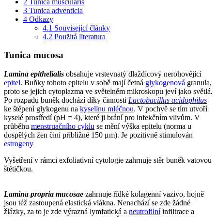
2
Tunica muscularis
3
Tunica adventicia
4
Odkazy
4.1
Související články
4.2
Použitá literatura
Tunica mucosa
Lamina epithelialis
obsahuje vrstevnatý dlaždicový nerohovějící
epitel
. Buňky tohoto epitelu v sobě mají četná
glykogenová
granula,
proto se jejich cytoplazma ve světelném mikroskopu jeví jako světlá.
Po rozpadu buněk dochází díky činnosti
Lactobacillus acidophilus
ke štěpení glykogenu na
kyselinu mléčnou
. V pochvě se tím utvoří
kyselé prostředí (pH = 4), které ji brání pro infekčním vlivům. V
průběhu
menstruačního cyklu
se mění výška epitelu (norma u
dospělých žen činí přibližně 150 μm). Je pozitivně stimulován
estrogeny
Vyšetření v rámci exfoliativní cytologie zahrnuje stěr buněk vatovou
štětičkou.
Lamina propria mucosae
zahrnuje řídké kolagenní vazivo, hojně
jsou též zastoupená elastická vlákna. Nenachází se zde žádné
žlázky, za to je zde výrazná lymfatická a
neutrofilní
infiltrace a