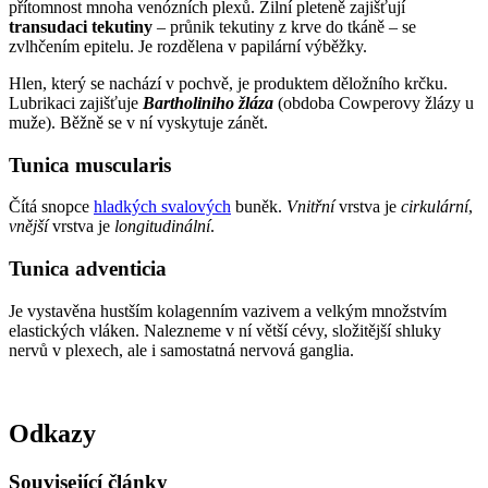
přítomnost mnoha venózních plexů. Žilní pleteně zajišťují
transudaci tekutiny
– průnik tekutiny z krve do tkáně – se
zvlhčením epitelu. Je rozdělena v papilární výběžky.
Hlen, který se nachází v pochvě, je produktem děložního krčku.
Lubrikaci zajišťuje
Bartholiniho žláza
(obdoba Cowperovy žlázy u
muže). Běžně se v ní vyskytuje zánět.
Tunica muscularis
Čítá snopce
hladkých svalových
buněk.
Vnitřní
vrstva je
cirkulární
,
vnější
vrstva je
longitudinální
.
Tunica adventicia
Je vystavěna hustším kolagenním vazivem a velkým množstvím
elastických vláken. Nalezneme v ní větší cévy, složitější shluky
nervů v plexech, ale i samostatná nervová ganglia.
Odkazy
Související články