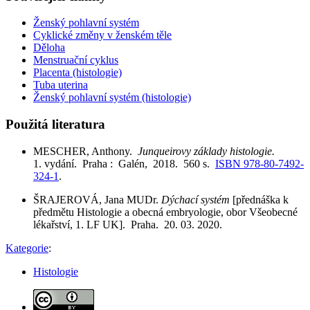
Ženský pohlavní systém
Cyklické změny v ženském těle
Děloha
Menstruační cyklus
Placenta (histologie)
Tuba uterina
Ženský pohlavní systém (histologie)
Použitá literatura
MESCHER, Anthony.
Junqueirovy základy histologie.
1. vydání. Praha : Galén, 2018. 560 s.
ISBN 978-80-7492-
324-1
.
ŠRAJEROVÁ, Jana MUDr.
Dýchací systém
[přednáška k
předmětu Histologie a obecná embryologie, obor Všeobecné
lékařství, 1. LF UK]. Praha. 20. 03. 2020.
Kategorie
:
Histologie