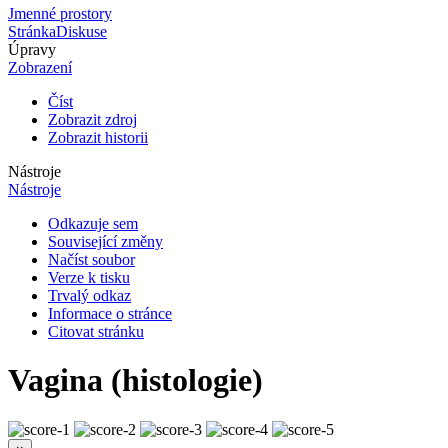
Jmenné prostory
Stránka
Diskuse
Úpravy
Zobrazení
Číst
Zobrazit zdroj
Zobrazit historii
Nástroje
Nástroje
Odkazuje sem
Související změny
Načíst soubor
Verze k tisku
Trvalý odkaz
Informace o stránce
Citovat stránku
Vagina (histologie)