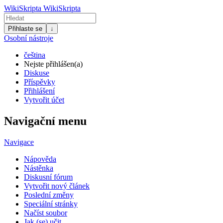
WikiSkripta
WikiSkripta
Přihlaste se
↓
Osobní nástroje
čeština
Nejste přihlášen(a)
Diskuse
Příspěvky
Přihlášení
Vytvořit účet
Navigační menu
Navigace
Nápověda
Nástěnka
Diskusní fórum
Vytvořit nový článek
Poslední změny
Speciální stránky
Načíst soubor
Jak (se) učit