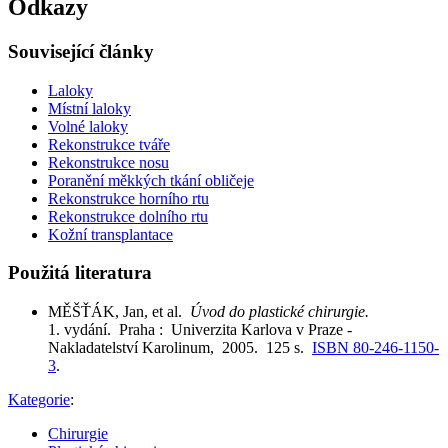
Odkazy
Související články
Laloky
Místní laloky
Volné laloky
Rekonstrukce tváře
Rekonstrukce nosu
Poranění měkkých tkání obličeje
Rekonstrukce horního rtu
Rekonstrukce dolního rtu
Kožní transplantace
Použitá literatura
MĚŠŤÁK, Jan, et al.
Úvod do plastické chirurgie.
1. vydání. Praha : Univerzita Karlova v Praze -
Nakladatelství Karolinum, 2005. 125 s.
ISBN 80-246-1150-
3
.
Kategorie
:
Chirurgie