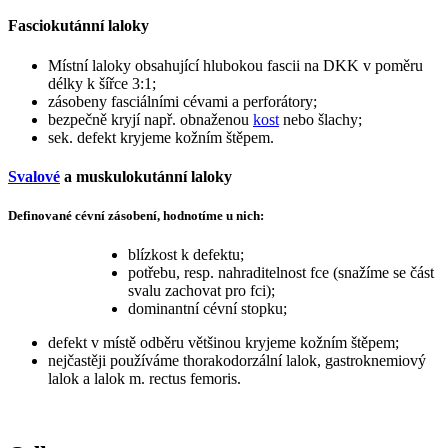
Fasciokutánní laloky
Místní laloky obsahující hlubokou fascii na DKK v poměru
délky k šířce 3:1;
zásobeny fasciálními cévami a perforátory;
bezpečně kryjí např. obnaženou
kost
nebo šlachy;
sek. defekt kryjeme kožním štěpem.
Svalové
a muskulokutánní laloky
Definované cévní zásobení, hodnotíme u nich:
blízkost k defektu;
potřebu, resp. nahraditelnost fce (snažíme se část
svalu zachovat pro fci);
dominantní cévní stopku;
defekt v místě odběru většinou kryjeme kožním štěpem;
nejčastěji používáme thorakodorzální lalok, gastroknemiový
lalok a lalok m. rectus femoris.