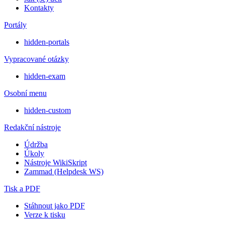
Kontakty
Portály
hidden-portals
Vypracované otázky
hidden-exam
Osobní menu
hidden-custom
Redakční nástroje
Údržba
Úkoly
Nástroje WikiSkript
Zammad (Helpdesk WS)
Tisk a PDF
Stáhnout jako PDF
Verze k tisku