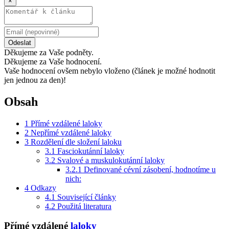
×
Odeslat
Děkujeme za Vaše podněty.
Děkujeme za Vaše hodnocení.
Vaše hodnocení ovšem nebylo vloženo (článek je možné hodnotit
jen jednou za den)!
Obsah
1
Přímé vzdálené laloky
2
Nepřímé vzdálené laloky
3
Rozdělení dle složení laloku
3.1
Fasciokutánní laloky
3.2
Svalové a muskulokutánní laloky
3.2.1
Definované cévní zásobení, hodnotíme u
nich:
4
Odkazy
4.1
Související články
4.2
Použitá literatura
Přímé vzdálené
laloky