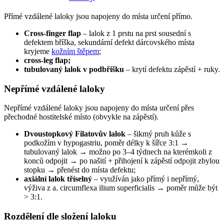
Přímé vzdálené laloky jsou napojeny do místa určení přímo.
Cross-finger flap
– lalok z 1 prstu na prst sousední s
defektem bříška, sekundární defekt dárcovského místa
kryjeme
kožním štěpem
;
cross-leg flap;
tubulovaný lalok v podbřišku
– krytí defektu zápěstí + ruky.
Nepřímé vzdálené laloky
Nepřímé vzdálené laloky jsou napojeny do místa určení přes
přechodné hostitelské místo (obvykle na zápěstí).
Dvoustopkový Filatovův lalok
– šikmý pruh kůže s
podkožím v hypogastriu, poměr délky k šířce 3:1 →
tubulovaný lalok → možno po 3–4 týdnech na kterémkoli z
konců odpojit → po našití + přihojení k zápěstí odpojit zbylou
stopku → přenést do místa defektu;
axiální lalok tříselný
– využíván jako přímý i nepřímý,
výživa z a. circumflexa ilium superficialis → poměr může být
> 3:1.
Rozdělení dle složení laloku