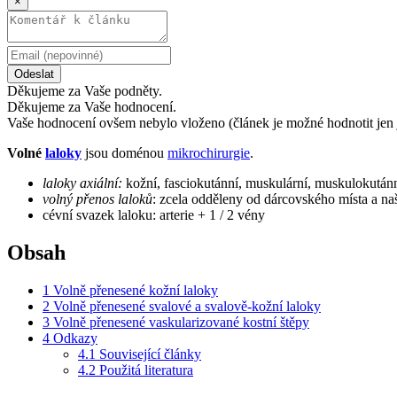
×
Odeslat
Děkujeme za Vaše podněty.
Děkujeme za Vaše hodnocení.
Vaše hodnocení ovšem nebylo vloženo (článek je možné hodnotit jen 
Volné
laloky
jsou doménou
mikrochirurgie
.
laloky axiální:
kožní, fasciokutánní, muskulární, muskulokután
volný přenos laloků
: zcela odděleny od dárcovského místa a naš
cévní svazek laloku: arterie + 1 / 2 vény
Obsah
1
Volně přenesené kožní laloky
2
Volně přenesené svalové a svalově-kožní laloky
3
Volně přenesené vaskularizované kostní štěpy
4
Odkazy
4.1
Související články
4.2
Použitá literatura