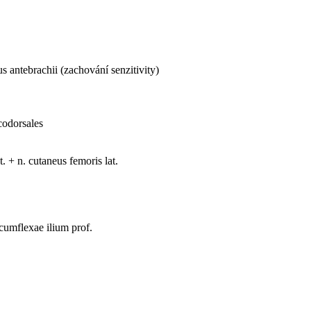
us antebrachii (zachování senzitivity)
codorsales
t. + n. cutaneus femoris lat.
rcumflexae ilium prof.