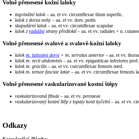
Volně přenesené kožní laloky
ingvinální lalok
– aa. et vv. circumflexae ilium superfic.
lalok z dorza nohy
– aa. et vv. dors. pedis
skapulární lalok
– aa. et vv. circumflexae scapulae
lalok z
radiální
strany předloktí
– aa. et vv. radiales + n. cutane
Volně přenesené svalové a svalově-kožní laloky
lalok
m. latissimi dorsi
+ m. serratus anterior
– aa. et vv. thora
lalok m. recti abdominis
– aa. et vv. epigastricae inferiores prof.
lalok m. gracilis
– aa. et vv. curcumflexae femoris med.
lalok m. tensor fasciae latae
– aa. et vv. circumflexae femoris la
Volně přenesené vaskularizované kostní štěpy
vaskularizovaná fibula
– aa. et vv. peroneae
vaskularizovaný kostní štěp z lopaty kosti kyčelní
– aa. et vv. ci
Odkazy