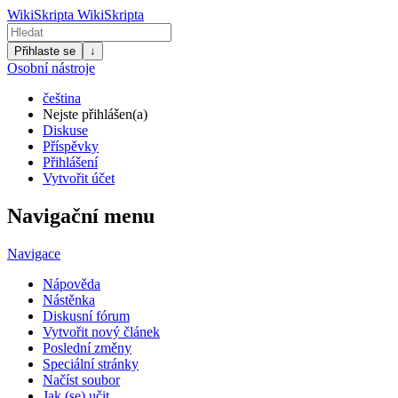
WikiSkripta
WikiSkripta
Přihlaste se
↓
Osobní nástroje
čeština
Nejste přihlášen(a)
Diskuse
Příspěvky
Přihlášení
Vytvořit účet
Navigační menu
Navigace
Nápověda
Nástěnka
Diskusní fórum
Vytvořit nový článek
Poslední změny
Speciální stránky
Načíst soubor
Jak (se) učit