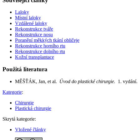
Související články
Laloky
Místní laloky
Vzdálené laloky
Rekonstrukce tváře
Rekonstrukce nosu
Poranění měkkých tkání obličeje
Rekonstrukce horního rtu
Rekonstrukce dolního rtu
Kožní transplantace
Použitá literatura
MĚŠŤÁK, Jan, et al.
Úvod do plastické chirurgie.
1. vydání.
Kategorie
:
Chirurgie
Plastická chirurgie
Skrytá kategorie:
Vložené články