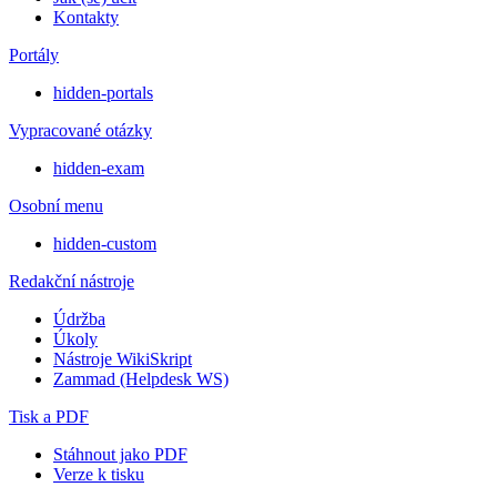
Kontakty
Portály
hidden-portals
Vypracované otázky
hidden-exam
Osobní menu
hidden-custom
Redakční nástroje
Údržba
Úkoly
Nástroje WikiSkript
Zammad (Helpdesk WS)
Tisk a PDF
Stáhnout jako PDF
Verze k tisku