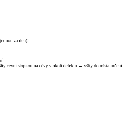
jednou za den)!
ní
ity cévní stopkou na cévy v okolí defektu → všity do místa určení