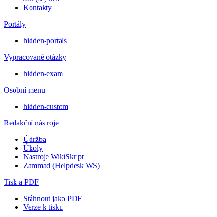
Kontakty
Portály
hidden-portals
Vypracované otázky
hidden-exam
Osobní menu
hidden-custom
Redakční nástroje
Údržba
Úkoly
Nástroje WikiSkript
Zammad (Helpdesk WS)
Tisk a PDF
Stáhnout jako PDF
Verze k tisku