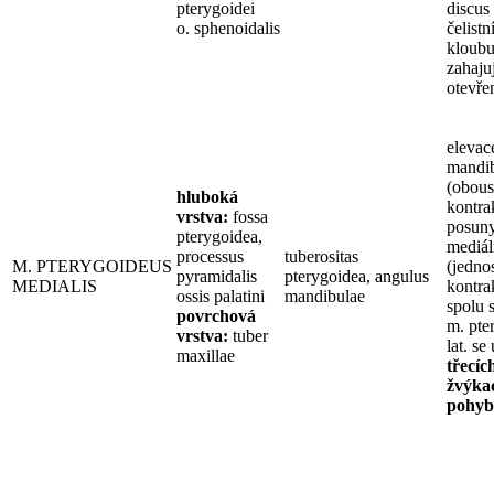
pterygoidei
discus
o. sphenoidalis
čelistn
kloubu
zahaju
otevřen
elevac
mandi
(obous
hluboká
kontra
vrstva:
fossa
posun
pterygoidea,
mediál
processus
tuberositas
M. PTERYGOIDEUS
(jedno
pyramidalis
pterygoidea, angulus
MEDIALIS
kontra
ossis palatini
mandibulae
spolu 
povrchová
m. pte
vrstva:
tuber
lat. se
maxillae
třecíc
žvýka
pohy