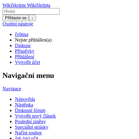
WikiSkripta
WikiSkripta
Přihlaste se
↓
Osobní nástroje
čeština
Nejste přihlášen(a)
Diskuse
Příspěvky
Přihlášení
Vytvořit účet
Navigační menu
Navigace
Nápověda
Nástěnka
Diskusní fórum
Vytvořit nový článek
Poslední změny
Speciální stránky
Načíst soubor
Jak (se) učit