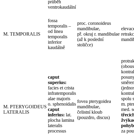
průběh
ventrokaudální
fossa
proc. coronoideus
temporalis –
mandibulae,
elevac
od linea
M. TEMPORALIS
př. okraj r. mandibulae
retrak
temporalis
(až k poslední
mandi
inferior
stoličce)
kaudálně
protra
(obous
kontra
caput
posuny
superius:
směre
facies et crista
(jedno
infratemporalis
kontra
alae majoris
spolu 
fovea pterygoidea
o. sphenoidalis
m. pte
M. PTERYGOIDEUS
mandibulae,
caput
med. s
LATERALIS
čelistní kloub
inferius:
lat.
třecíc
(pouzdro, discus)
plocha lamina
žvýka
lateralis
pohy
processus
za pou