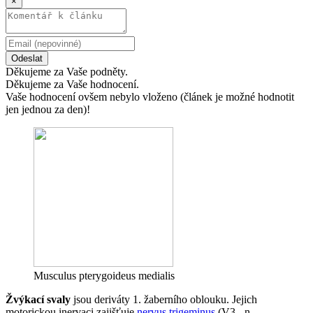
×
Odeslat
Děkujeme za Vaše podněty.
Děkujeme za Vaše hodnocení.
Vaše hodnocení ovšem nebylo vloženo (článek je možné hodnotit
jen jednou za den)!
Musculus pterygoideus medialis
Žvýkací svaly
jsou deriváty 1. žaberního oblouku. Jejich
motorickou inervaci zajišťuje
nervus trigeminus
(V3 - n.