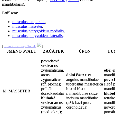
mandibularis).
Patří sem:
musculus temporalis
,
musculus masseter
,
musculus pterygoideus medialis
,
musculus pterygoideus lateralis
.
[
upravit vložený článek
]
JMÉNO SVALU
ZAČÁTEK
ÚPON
FU
povrchová
vrstva:
os
zygomaticum,
obě:
e
arcus
dolní část:
r. et
mandi
zygomaticus
angulus mandibulae,
povrc
(př. plocha);
tuberositas masseterica
slabá 
průběh
horní část:
mandi
M. MASSETER
dorzokaudální
r. mandibulae skrze
hlubo
hluboká
incisura mandibulae
retrak
vrstva:
arcus
(až k bazi proc.
mandi
zygomaticus
coronoideus)
novor
(med. okraj);
pomáhá