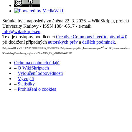
Stránka byla naposledy změněna 22. 3. 2026. – WikiSkripta, projekt
Univerzity Karlovy • ISSN 1804-6517 • e-mail:
info@wikiskripta.eu
.
Text je dostupný pod licencí
Creative Commons Uveďte původ 4.0
při dodržení případných
autorských práv
a
dalších podmínek
.
Podpořeno OP VVV č. CZ.02.2.69/0.0/0.0/16_015/0002362. Podpořeno z projektu „Transformace pro VŠ na UK“, financovaného z
Národního plánu obnovy, registrační číslo NPO_UK_MSMT-16602/2022.
Ochrana osobních údajů
–
O WikiSkriptech
–
Vyloučení odpovědnosti
–
Vývojáři
–
Statistiky
–
Prohlášení o cookies