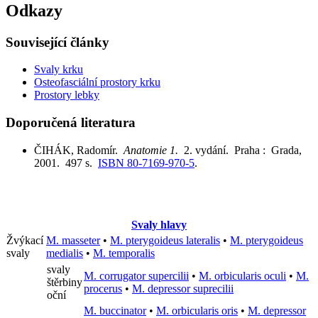
Odkazy
Související články
Svaly krku
Osteofasciální prostory krku
Prostory lebky
Doporučená literatura
ČIHÁK, Radomír.
Anatomie 1.
2. vydání. Praha : Grada,
2001. 497 s.
ISBN 80-7169-970-5
.
Svaly hlavy
Žvýkací
M. masseter
•
M. pterygoideus lateralis
•
M. pterygoideus
svaly
medialis
•
M. temporalis
svaly
M. corrugator supercilii
•
M. orbicularis oculi
•
M.
štěrbiny
procerus
•
M. depressor suprecilii
oční
M. buccinator
•
M. orbicularis oris
•
M. depressor