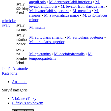
anguli oris
•
M. depressor labii inferioris
•
M.
svaly
levator anguli oris
•
M. levator labii alaeque nasi
•
štěrbiny
M. levator labii superioris
•
M. mentalis
•
M.
ústní
risorius
•
M. zygomaticus major
•
M. zygomaticus
minor
mimické
svaly
svaly
M. nasalis
na nose
svaly
M. auricularis anterior
•
M. auricularis posterior
•
ušního
M. auricularis superior
boltce
svaly
na
M. epicranius
•
M. occipitofrontalis
•
M.
klenbě
temporoparietalis
lební
Portál:Anatomie
Kategorie
:
Anatomie
Skryté kategorie:
Vložené články
Články s navboxem