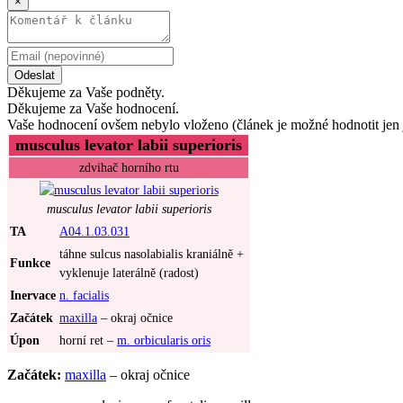
×
Odeslat
Děkujeme za Vaše podněty.
Děkujeme za Vaše hodnocení.
Vaše hodnocení ovšem nebylo vloženo (článek je možné hodnotit jen 
musculus levator labii superioris
zdvihač horního rtu
musculus levator labii superioris
TA
A04.1.03.031
táhne sulcus nasolabialis kraniálně +
Funkce
vyklenuje laterálně (radost)
Inervace
n. facialis
Začátek
maxilla
– okraj očnice
Úpon
horní ret –
m. orbicularis oris
Začátek:
maxilla
– okraj očnice