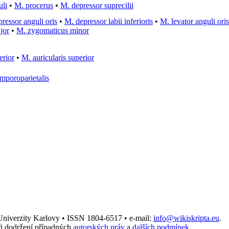
uli
•
M. procerus
•
M. depressor suprecilii
ressor anguli oris
•
M. depressor labii inferioris
•
M. levator anguli oris
jor
•
M. zygomaticus minor
erior
•
M. auricularis superior
mporoparietalis
 Univerzity Karlovy • ISSN 1804-6517 • e-mail:
info@wikiskripta.eu
.
i dodržení případných
autorských práv
a
dalších podmínek
.