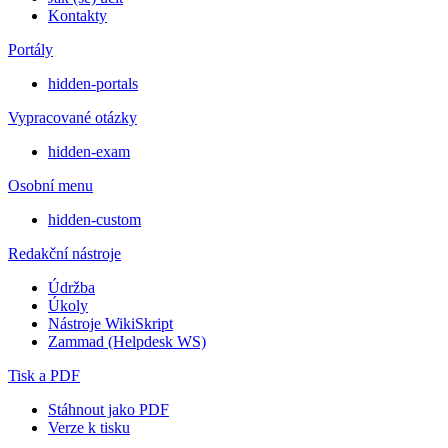
Kontakty
Portály
hidden-portals
Vypracované otázky
hidden-exam
Osobní menu
hidden-custom
Redakční nástroje
Údržba
Úkoly
Nástroje WikiSkript
Zammad (Helpdesk WS)
Tisk a PDF
Stáhnout jako PDF
Verze k tisku