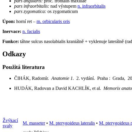
pars angularis:
proc. frontalis maxillae
pars infraorbitalis:
nad výstupem
n. infraorbitalis
pars zygomatica:
os zygomaticum
Úpon:
horní ret –
m. orbicularis oris
Inervace:
n. facialis
Funkce:
táhne sulcus nasolabialis kraniálně + vyklenuje laterálně (rad
Odkazy
Použitá literatura
ČIHÁK, Radomír.
Anatomie 1.
2. vydání. Praha : Grada, 2
HUDÁK, Radovan a David KACHLÍK, et al.
Memorix anat
Žvýkací
M. masseter
•
M. pterygoideus lateralis
•
M. pterygoideus 
svaly