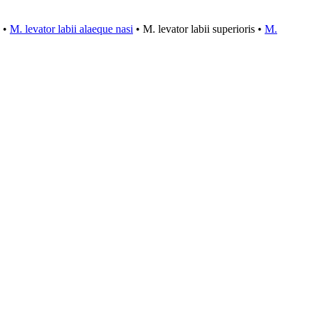
•
M. levator labii alaeque nasi
•
M. levator labii superioris
•
M.