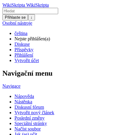
WikiSkripta
WikiSkripta
Přihlaste se
↓
Osobní nástroje
čeština
Nejste přihlášen(a)
Diskuse
Příspěvky
Přihlášení
Vytvořit účet
Navigační menu
Navigace
Nápověda
Nástěnka
Diskusní fórum
Vytvořit nový článek
Poslední změny
Speciální stránky
Načíst soubor
Jak (se) učit