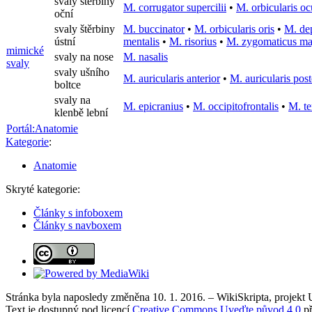
svaly štěrbiny
M. corrugator supercilii
•
M. orbicularis oc
oční
svaly štěrbiny
M. buccinator
•
M. orbicularis oris
•
M. dep
ústní
mentalis
•
M. risorius
•
M. zygomaticus ma
mimické
svaly na nose
M. nasalis
svaly
svaly ušního
M. auricularis anterior
•
M. auricularis post
boltce
svaly na
M. epicranius
•
M. occipitofrontalis
•
M. te
klenbě lební
Portál:Anatomie
Kategorie
:
Anatomie
Skryté kategorie:
Články s infoboxem
Články s navboxem
Stránka byla naposledy změněna 10. 1. 2016. – WikiSkripta, projekt
Text je dostupný pod licencí
Creative Commons Uveďte původ 4.0
př