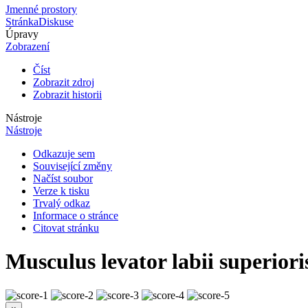
Jmenné prostory
Stránka
Diskuse
Úpravy
Zobrazení
Číst
Zobrazit zdroj
Zobrazit historii
Nástroje
Nástroje
Odkazuje sem
Související změny
Načíst soubor
Verze k tisku
Trvalý odkaz
Informace o stránce
Citovat stránku
Musculus levator labii superiori