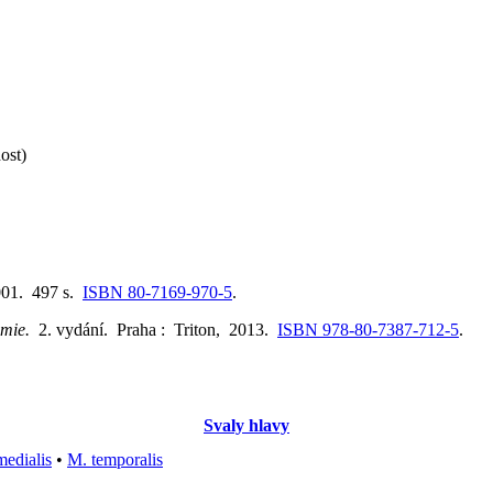
ost)
001. 497 s.
ISBN 80-7169-970-5
.
omie.
2. vydání. Praha : Triton, 2013.
ISBN 978-80-7387-712-5
.
Svaly hlavy
medialis
•
M. temporalis