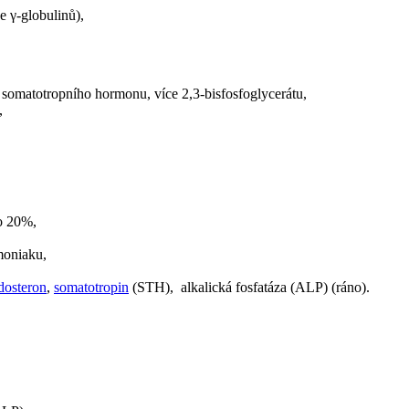
e γ-globulinů),
 somatotropního hormonu, více 2,3-bisfosfoglycerátu,
,
o 20%,
moniaku,
dosteron
,
somatotropin
(STH), alkalická fosfatáza (ALP) (ráno).