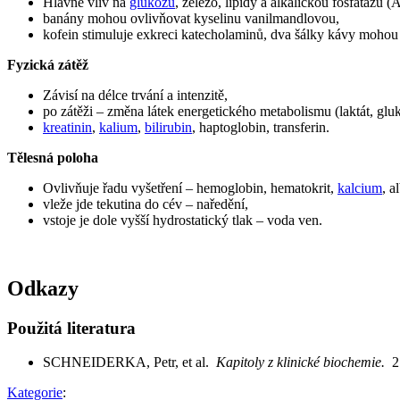
Hlavně vliv na
glukózu
, železo, lipidy a alkalickou fosfatázu (
banány mohou ovlivňovat kyselinu vanilmandlovou,
kofein stimuluje exkreci katecholaminů, dva šálky kávy mohou
Fyzická zátěž
Závisí na délce trvání a intenzitě,
po zátěži – změna látek energetického metabolismu (laktát, glu
kreatinin
,
kalium
,
bilirubin
, haptoglobin, transferin.
Tělesná poloha
Ovlivňuje řadu vyšetření – hemoglobin, hematokrit,
kalcium
, a
vleže jde tekutina do cév – naředění,
vstoje je dole vyšší hydrostatický tlak – voda ven.
Odkazy
Použitá literatura
SCHNEIDERKA, Petr, et al.
Kapitoly z klinické biochemie.
2
Kategorie
: