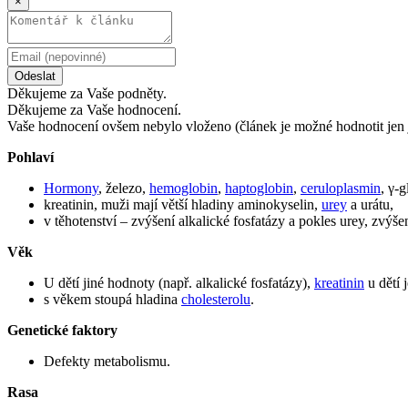
×
Odeslat
Děkujeme za Vaše podněty.
Děkujeme za Vaše hodnocení.
Vaše hodnocení ovšem nebylo vloženo (článek je možné hodnotit jen 
Pohlaví
Hormony
, železo,
hemoglobin
,
haptoglobin
,
ceruloplasmin
, γ-
kreatinin, muži mají větší hladiny aminokyselin,
urey
a urátu,
v těhotenství – zvýšení alkalické fosfatázy a pokles urey, zvýš
Věk
U dětí jiné hodnoty (např. alkalické fosfatázy),
kreatinin
u dětí j
s věkem stoupá hladina
cholesterolu
.
Genetické faktory
Defekty metabolismu.
Rasa