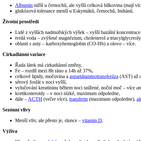
Albumin
nižší u černochů, ale vyšší celková bílkovina (mají víc
glukózová tolerance menší u Eskymáků, černochů, Indiánů.
Životní prostředí
Lidé z vyšších nadmořských výšek – vyšší bazální koncentrace
tvrdá voda – zvýšené magnézium, cholesterol a triacylglyceroly
oblasti s auty – karboxyhemoglobin (CO-Hb) a olovo – více.
Cirkadiánní variace
Řada látek má cirkadiánní změny,
Fe – rozdíl mezi 8h ráno a 14h až 37%,
celkové lipidy, močovina a
aspartátaminotransferáza
(AST) až 
sérový fosfát v noci vyšší,
vylučování kreatininu během noci snížené, noční moč – více a
kortikosteroidy – v noci nízké, maximum odpoledne,
dále –
ACTH
(večer více),
transferin
(maximum odpoledne),
al
Sezónní vlivy
Menší vliv, ale přesto je, slunce –
vitamin D
.
Výživa