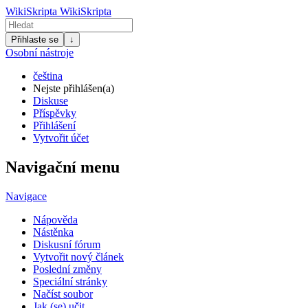
WikiSkripta
WikiSkripta
Přihlaste se
↓
Osobní nástroje
čeština
Nejste přihlášen(a)
Diskuse
Příspěvky
Přihlášení
Vytvořit účet
Navigační menu
Navigace
Nápověda
Nástěnka
Diskusní fórum
Vytvořit nový článek
Poslední změny
Speciální stránky
Načíst soubor
Jak (se) učit