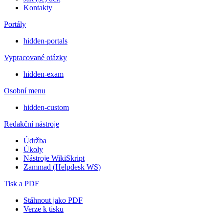
Kontakty
Portály
hidden-portals
Vypracované otázky
hidden-exam
Osobní menu
hidden-custom
Redakční nástroje
Údržba
Úkoly
Nástroje WikiSkript
Zammad (Helpdesk WS)
Tisk a PDF
Stáhnout jako PDF
Verze k tisku