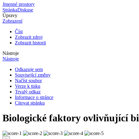
Jmenné prostory
Stránka
Diskuse
Úpravy
Zobrazení
Číst
Zobrazit zdroj
Zobrazit historii
Nástroje
Nástroje
Odkazuje sem
Související změny
Načíst soubor
Verze k tisku
Trvalý odkaz
Informace o stránce
Citovat stránku
Biologické faktory ovlivňující 