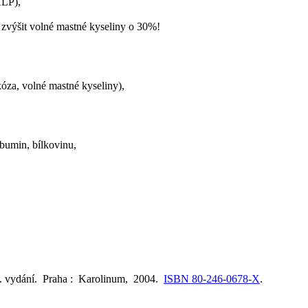
ALP),
 zvýšit volné mastné kyseliny o 30%!
kóza, volné mastné kyseliny),
lbumin, bílkovinu,
. vydání. Praha : Karolinum, 2004.
ISBN 80-246-0678-X
.