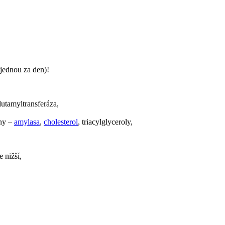
jednou za den)!
glutamyltransferáza,
eny –
amylasa
,
cholesterol
, triacylglyceroly,
e nižší,