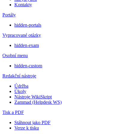
Kontakty
Portály
hidden-portals
Vypracované otázky
hidden-exam
Osobní menu
hidden-custom
Redakční nástroje
Údržba
Úkoly
Nástroje WikiSkript
Zammad (Helpdesk WS)
Tisk a PDF
Stáhnout jako PDF
Verze k tisku