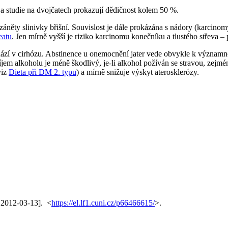
 a studie na dvojčatech prokazují dědičnost kolem 50 %.
 záněty slinivky břišní. Souvislost je dále prokázána s nádory (karcinom
eatu
. Jen mírně vyšší je riziko karcinomu konečníku a tlustého střeva –
echází v cirhózu. Abstinence u onemocnění jater vede obvykle k význam
Příjem alkoholu je méně škodlivý, je-li alkohol požíván se stravou, zej
viz
Dieta při DM 2. typu
) a mírně snižuje výskyt aterosklerózy.
. 2012-03-13]. <
https://el.lf1.cuni.cz/p66466615/
>.