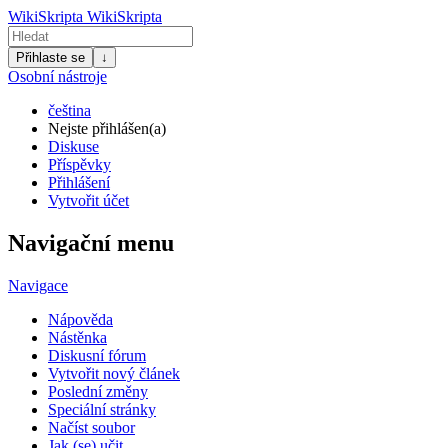
WikiSkripta
WikiSkripta
Přihlaste se
↓
Osobní nástroje
čeština
Nejste přihlášen(a)
Diskuse
Příspěvky
Přihlášení
Vytvořit účet
Navigační menu
Navigace
Nápověda
Nástěnka
Diskusní fórum
Vytvořit nový článek
Poslední změny
Speciální stránky
Načíst soubor
Jak (se) učit