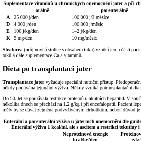
Suplementace vitaminů u chronických onemocnění jater a při ch
orálně
parenterálně
A
25 000 j/den
100 000 j/3 měsíce
D
4 000 j/den
100 000 j/měsíc
E
100 j/kg/den
1–2 j/kg/den
K
5 mg/den
10 mg/měsíc
Steatorea
(průjmovitá stolice s obsahem tuku) vzniká jen u části pac
tuků a dále suplementace Ca a vitaminů.
Dieta po transplantaci jater
Transplantace jater
vyžaduje speciální nutriční přístup. Předoperačn
někdy podávána jejunální výživa. Někdy vzniká potransplantační diab
Do 50. let se používala restrikce proteinů u akutních hepatitid. V so
několika dnech se přechází na 1,2 g/kg i při encefalopatii. Pacient lé
měly by se dávat zejména podvyživeným cirhotikům, neboť důvod je sp
Enterální a parenterální výživa u jaterních onemocnění dle gui
Enterální výživa 1 kcal/ml, ale s ascitem a restrikcí tekutiny i
Neproteinová energie
Proteinov
kcal/kg/den
g/kg