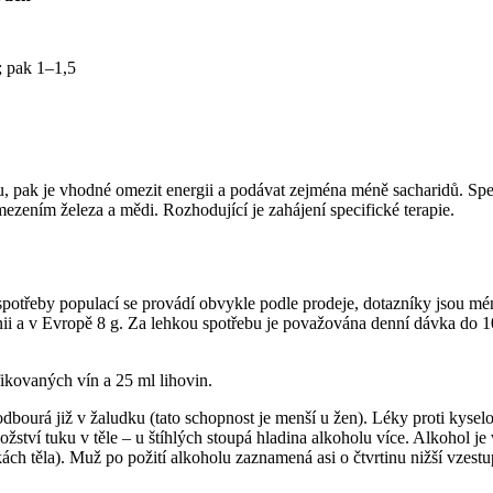
; pak 1–1,5
nu, pak je vhodné omezit energii a podávat zejména méně sacharidů. Sp
mezením železa a mědi. Rozhodující je zahájení specifické terapie.
otřeby populací se provádí obvykle podle prodeje, dotazníky jsou mé
ánii a v Evropě 8 g. Za lehkou spotřebu je považována denní dávka do 
fikovaných vín a 25 ml lihovin.
odbourá již v žaludku (tato schopnost je menší u žen). Léky proti kyse
ožství tuku v těle – u štíhlých stoupá hladina alkoholu více. Alkohol 
ách těla). Muž po požití alkoholu zaznamená asi o čtvrtinu nižší vzestu