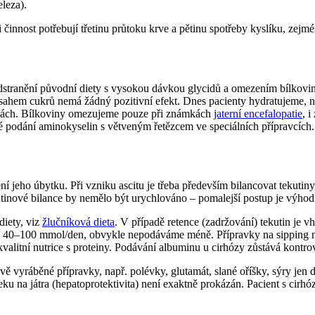
leza).
innost potřebují třetinu průtoku krve a pětinu spotřeby kyslíku, zejmén
tranění původní diety s vysokou dávkou glycidů a omezením bílkovin 
obsahem cukrů nemá žádný pozitivní efekt. Dnes pacienty hydratujeme
vkách. Bílkoviny omezujeme pouze při známkách
jaterní encefalopatie
, 
né podání aminokyselin s větveným řetězcem ve speciálních přípravcích.
jeho úbytku. Při vzniku ascitu je třeba především bilancovat tekutiny, 
utinové bilance by nemělo být urychlováno – pomalejší postup je výhodn
diety, viz
žlučníková dieta
. V případě retence (zadržování) tekutin je 
d 40–100 mmol/den, obvykle nepodáváme méně. Přípravky na sipping m
kvalitní nutrice s proteiny. Podávání albuminu u cirhózy zůstává kontro
vě vyráběné přípravky, např. polévky, glutamát, slané oříšky, sýry jen
ku na játra (hepatoprotektivita) není exaktně prokázán. Pacient s cirhóz