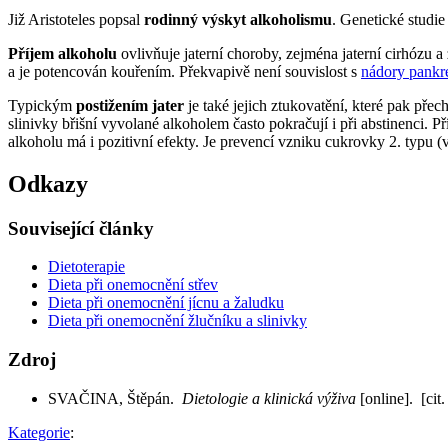
Již Aristoteles popsal
rodinný výskyt alkoholismu
. Genetické studie
Příjem alkoholu
ovlivňuje jaterní choroby, zejména jaterní cirhózu a
a je potencován kouřením. Překvapivě není souvislost s
nádory pankr
Typickým
postižením jater
je také jejich ztukovatění, které pak př
slinivky břišní vyvolané alkoholem často pokračují i při abstinenci. 
alkoholu má i pozitivní efekty. Je prevencí vzniku cukrovky 2. typu (
Odkazy
Související články
Dietoterapie
Dieta při onemocnění střev
Dieta při onemocnění jícnu a žaludku
Dieta při onemocnění žlučníku a slinivky
Zdroj
SVAČINA, Štěpán.
Dietologie a klinická výživa
[online]. [cit
Kategorie
: