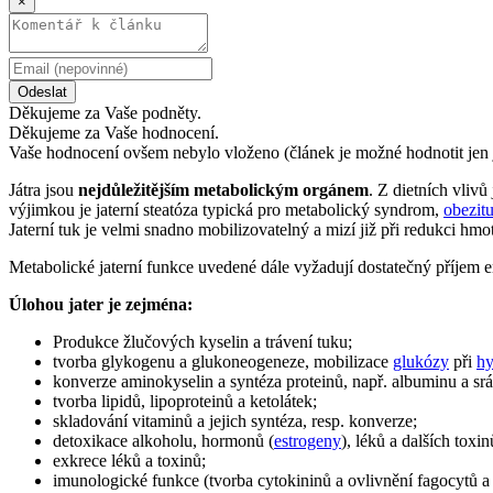
×
Odeslat
Děkujeme za Vaše podněty.
Děkujeme za Vaše hodnocení.
Vaše hodnocení ovšem nebylo vloženo (článek je možné hodnotit jen 
Játra jsou
nejdůležitějším metabolickým orgánem
. Z dietních vliv
výjimkou je jaterní steatóza typická pro metabolický syndrom,
obezit
Jaterní tuk je velmi snadno mobilizovatelný a mizí již při redukci h
Metabolické jaterní funkce uvedené dále vyžadují dostatečný příjem en
Úlohou jater je zejména:
Produkce žlučových kyselin a trávení tuku;
tvorba glykogenu a glukoneogeneze, mobilizace
glukózy
při
hy
konverze aminokyselin a syntéza proteinů, např. albuminu a srá
tvorba lipidů, lipoproteinů a ketolátek;
skladování vitaminů a jejich syntéza, resp. konverze;
detoxikace alkoholu, hormonů (
estrogeny
), léků a dalších toxi
exkrece léků a toxinů;
imunologické funkce (tvorba cytokininů a ovlivnění fagocytů a