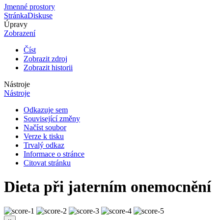
Jmenné prostory
Stránka
Diskuse
Úpravy
Zobrazení
Číst
Zobrazit zdroj
Zobrazit historii
Nástroje
Nástroje
Odkazuje sem
Související změny
Načíst soubor
Verze k tisku
Trvalý odkaz
Informace o stránce
Citovat stránku
Dieta při jaterním onemocnění