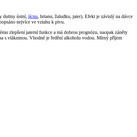
y dutiny ústní,
jícnu
, hrtanu, žaludku, jater). Efekt je závislý na dávce
 popsáno nejvíce ve vztahu k pivu.
nému zlepšení jaterní funkce a má dobrou prognózu, naopak záněty
ména s vlákninou. Vhodné je ředění alkoholu vodou. Mírný příjem