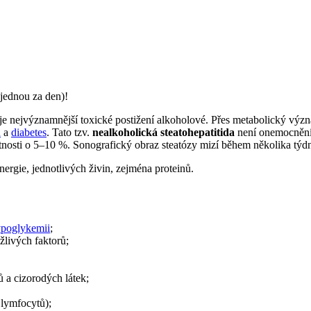
jednou za den)!
ů je nejvýznamnější toxické postižení alkoholové. Přes metabolický význ
u
a
diabetes
. Tato tzv.
nealkoholická steatohepatitida
není onemocnění
motnosti o 5–10 %. Sonografický obraz steatózy mizí během několika týd
ergie, jednotlivých živin, zejména proteinů.
poglykemii
;
žlivých faktorů;
nů a cizorodých látek;
 lymfocytů);