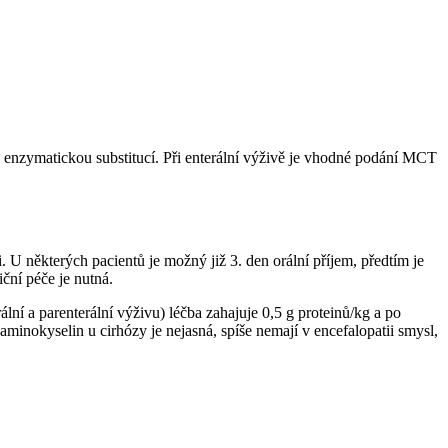
ou enzymatickou substitucí. Při enterální výživě je vhodné podání MCT
. U některých pacientů je možný již 3. den orální příjem, předtím je
ční péče je nutná.
ní a parenterální výživu) léčba zahajuje 0,5 g proteinů/kg a po
 aminokyselin u cirhózy je nejasná, spíše nemají v encefalopatii smysl,