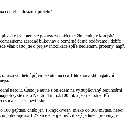
a energii a dostatek proteinů.
přispěly již americké pokusy za epidemie žloutenky v korejské
, neomezujeme zásadně bílkoviny a poměrně časně podáváme i dobře
i zde však často jde o projev intoxikace spíše nedietními proteiny, např.
omezovat dietní příjem tekutin na cca 1 litr a navodit negativní
ější.
vhodné nesolit. Často je nutné s ohledem na vystupňovaný sekundární
ají obvykle málo Na, do 4 mmol/100 ml, a jsou vhodné. Při
verzní a je spíše nevhodné.
 do 100 g/týden, chléb jen 4 krajíčky/den, mléko do 300 ml/den, neboť
ou potřebuje asi 1,2× více energie než zdravý jedinec, proteiny je