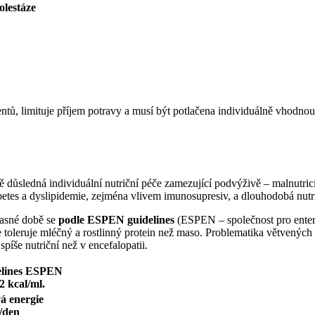
olestáze
ientů, limituje příjem potravy a musí být potlačena individuálně vhodn
ě důsledná individuální nutriční péče zamezující podvýživě – malnutrici
etes a dyslipidemie, zejména vlivem imunosupresiv, a dlouhodobá nutri
učasné době se
podle ESPEN guidelines
(ESPEN – společnost pro enterál
pe toleruje mléčný a rostlinný protein než maso. Problematika větvených
íše nutriční než v encefalopatii.
delines ESPEN
 2 kcal/ml.
á energie
/den