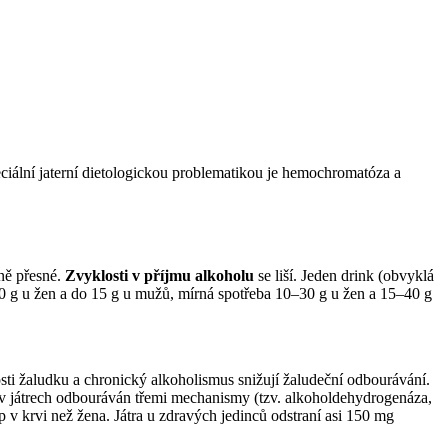
eciální jaterní dietologickou problematikou je hemochromatóza a
ně přesné.
Zvyklosti v příjmu alkoholu
se liší. Jeden drink (obvyklá
10 g u žen a do 15 g u mužů, mírná spotřeba 10–30 g u žen a 15–40 g
losti žaludku a chronický alkoholismus snižují žaludeční odbourávání.
je v játrech odbouráván třemi mechanismy (tzv. alkoholdehydrogenáza,
p v krvi než žena. Játra u zdravých jedinců odstraní asi 150 mg