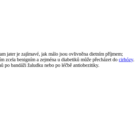
am jater je zajímavé, jak málo jsou ovlivněna dietním příjmem;
m zcela benigním a zejména u diabetiků může přecházet do
cirhózy
.
nů po bandáži žaludku nebo po léčbě antiobezitiky.