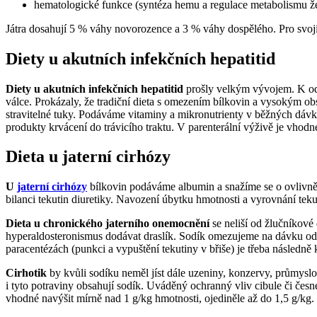
hematologické funkce (syntéza hemu a regulace metabolismu že
Játra dosahují 5 % váhy novorozence a 3 % váhy dospělého. Pro svoji č
Diety u akutních infekčních hepatitid
Diety u akutních infekčních hepatitid
prošly velkým vývojem. K ods
válce. Prokázaly, že tradiční dieta s omezením bílkovin a vysokým 
stravitelné tuky. Podáváme vitaminy a mikronutrienty v běžných dá
produkty krvácení do trávicího traktu. V parenterální výživě je vhod
Dieta u jaterní cirhózy
U
jaterní cirhózy
bílkovin podáváme albumin a snažíme se o ovlivnění 
bilanci tekutin diuretiky. Navození úbytku hmotnosti a vyrovnání tek
Dieta u chronického jaterního onemocnění
se neliší od žlučníkové 
hyperaldosteronismus dodávat draslík. Sodík omezujeme na dávku o
paracentézách (punkci a vypuštění tekutiny v břiše) je třeba následně 
Cirhotik
by kvůli sodíku neměl jíst dále uzeniny, konzervy, průmyslo
i tyto potraviny obsahují sodík. Uváděný ochranný vliv cibule či česne
vhodné navýšit mírně nad 1 g/kg hmotnosti, ojediněle až do 1,5 g/kg.