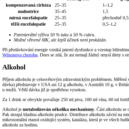
kompenzovaná cirhóza
25–35
1–1,2
malnutrice
35–45
1,5
mírná encefalopatie
25–35
přechodně 0,5
těžší encefalopatie
25–35
0,5–1,2
Parenterální výživa 50 % tuku a 50 % cukru.
Možné větvené MK, ale lepší účinek není prokázán.
Při předávkování energie vzniká jaterní dysfunkce a vzestup bilirubi
Wilsonova choroba
. Dnes se zdá, že asi nemají žádný smysl diety s o
Alkohol
Příjem alkoholu je celosvětovým zdravotnickým problémem. Měření sp
dávka) představuje v USA asi 12 g alkoholu, v Austrálii 10 g, v Brit
u mužů. Větší dávka již je spotřebou vysokou.
Za 1 drink se obvykle považuje 250 ml piva, 100 ml vína, 60 ml forti
Alkohol je
metabolizován několika mechanismy
. Část alkoholu se 
Pak stoupá hladina alkoholu prudce. Distribuce alkoholu závisí na mn
mikrosomální etanol oxidující systém, kataláza, která je ve všech buňk
alkoholu za hodinu.