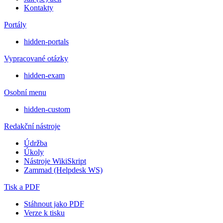
Kontakty
Portály
hidden-portals
Vypracované otázky
hidden-exam
Osobní menu
hidden-custom
Redakční nástroje
Údržba
Úkoly
Nástroje WikiSkript
Zammad (Helpdesk WS)
Tisk a PDF
Stáhnout jako PDF
Verze k tisku