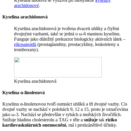
Kyselina linolová se využívá při biosyntéze
kyseliny
arachidonové
.
Kyselina arachidonová
Kyselina arachidonová je tvořena dvaceti uhlíky a čtyřmi
dvojnými vazbami, také se jedná o ω-6 mastnou kyselinu.
Funguje jako důležitý prekurzor biologicky aktivních látek –
eikosanoidů
(prostaglandiny, prostacykliny, leukotrieny a
tromboxany).
Kyselina arachidonová
Kyselina α-linolenová
Kyselinu α-linolenovou tvoří osmnáct uhlíků a tři dvojné vazby. Cis
dvojné vazby se nachází v polohách 9, 12 a 15, proto je označována
jako ω-3. Nachází se především v rybách a mořských živočiších.
Snižuje hladinu cholesterolu a TAG v těle a
snižuje
tak
riziko
kardiovaskulárních onemocnění
, má i protizánětlivé účinky.