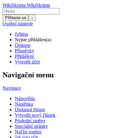
WikiSkripta
WikiSkripta
Přihlaste se
↓
Osobní nástroje
čeština
Nejste přihlášen(a)
Diskuse
Příspěvky
Přihlášení
Vytvořit účet
Navigační menu
Navigace
Nápověda
Nástěnka
Diskusní fórum
Vytvořit nový článek
Poslední změny
Speciální stránky
Načíst soubor
Jak (se) učit