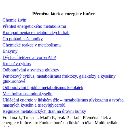
Přeměna látek a energie v buňce
Chemie živin
Přehled energetického metabolismu
Kompartmentace metabolických drah
Co pohání naše buňky
Chemické reakce v metabolismu
Enzymy
Dýchací řetězec a tvorba ATP
Krebsův cyklus
Odbourávání a syntéza glukózy
Pentózový cyklus, metabolismus fruktózy, galaktózy a kyseliny
glukuronové
Odbourávání lipidů a metabolismus ketolátek
Metabolismus aminokyselin
Ukládání energie v lidském těle – metabolismus glykogenu a tvorba
mastných kyselin a triacylglycerolů
Regulace metabolických drah na úrovni buňky
Fontana J., Trnka J., Maďa P., Ivák P. a kol.: Přeměna látek a
energie v buňce. In: Funkce buněk a lidského těla : Multimediální