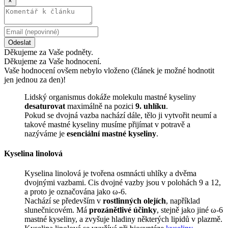
×
Odeslat
Děkujeme za Vaše podněty.
Děkujeme za Vaše hodnocení.
Vaše hodnocení ovšem nebylo vloženo (článek je možné hodnotit
jen jednou za den)!
Lidský organismus dokáže molekulu mastné kyseliny
desaturovat
maximálně na pozici
9. uhlíku
.
Pokud se dvojná vazba nachází dále, tělo ji vytvořit neumí a
takové mastné kyseliny musíme přijímat v potravě a
nazýváme je
esenciální mastné kyseliny
.
Kyselina linolová
Kyselina linolová je tvořena osmnácti uhlíky a dvěma
dvojnými vazbami. Cis dvojné vazby jsou v polohách 9 a 12,
a proto je označována jako ω-6.
Nachází se především v
rostlinných olejích
, například
slunečnicovém. Má
prozánětlivé účinky
, stejně jako jiné ω-6
mastné kyseliny, a zvyšuje hladiny některých lipidů v plazmě.