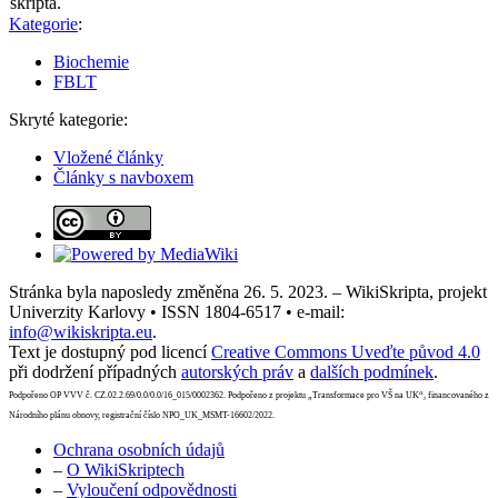
skripta.
Kategorie
:
Biochemie
FBLT
Skryté kategorie:
Vložené články
Články s navboxem
Stránka byla naposledy změněna 26. 5. 2023. – WikiSkripta, projekt
Univerzity Karlovy • ISSN 1804-6517 • e-mail:
info@wikiskripta.eu
.
Text je dostupný pod licencí
Creative Commons Uveďte původ 4.0
při dodržení případných
autorských práv
a
dalších podmínek
.
Podpořeno OP VVV č. CZ.02.2.69/0.0/0.0/16_015/0002362. Podpořeno z projektu „Transformace pro VŠ na UK“, financovaného z
Národního plánu obnovy, registrační číslo NPO_UK_MSMT-16602/2022.
Ochrana osobních údajů
–
O WikiSkriptech
–
Vyloučení odpovědnosti