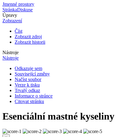
Jmenné prostory
Stránka
Diskuse
Úpravy
Zobrazení
Číst
Zobrazit zdroj
Zobrazit historii
Nástroje
Nástroje
Odkazuje sem
Související změny
Načíst soubor
Verze k tisku
Trvalý odkaz
Informace o stránce
Citovat stránku
Esenciální mastné kyseliny