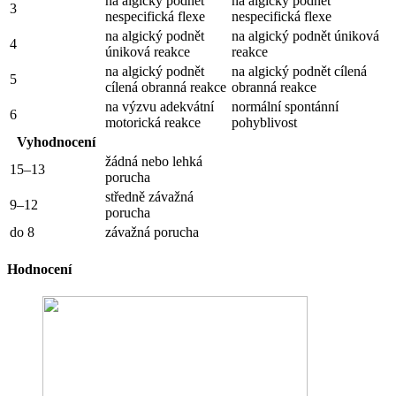
na algický podnět
na algický podnět
3
nespecifická flexe
nespecifická flexe
na algický podnět
na algický podnět úniková
4
úniková reakce
reakce
na algický podnět
na algický podnět cílená
5
cílená obranná reakce
obranná reakce
na výzvu adekvátní
normální spontánní
6
motorická reakce
pohyblivost
Vyhodnocení
žádná nebo lehká
15–13
porucha
středně závažná
9–12
porucha
do 8
závažná porucha
Hodnocení