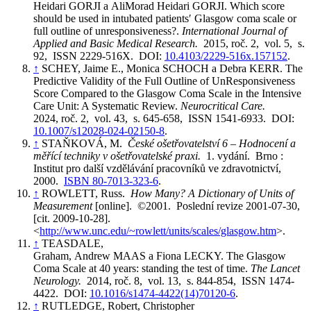
Heidari GORJI a AliMorad Heidari GORJI. Which score
should be used in intubated patients′ Glasgow coma scale or
full outline of unresponsiveness?.
International Journal of
Applied and Basic Medical Research.
2015, roč. 2, vol. 5, s.
92, ISSN 2229-516X. DOI:
10.4103/2229-516x.157152
.
↑
SCHEY, Jaime E., Monica SCHOCH a Debra KERR. The
Predictive Validity of the Full Outline of UnResponsiveness
Score Compared to the Glasgow Coma Scale in the Intensive
Care Unit: A Systematic Review.
Neurocritical Care.
2024, roč. 2, vol. 43, s. 645-658, ISSN 1541-6933. DOI:
10.1007/s12028-024-02150-8
.
↑
STAŇKOVÁ, M.
České ošetřovatelství 6 – Hodnocení a
měřící techniky v ošetřovatelské praxi.
1. vydání. Brno :
Institut pro další vzdělávání pracovníků ve zdravotnictví,
2000.
ISBN 80-7013-323-6
.
↑
ROWLETT, Russ.
How Many? A Dictionary of Units of
Measurement
[online]. ©2001. Poslední revize 2001-07-30,
[cit. 2009-10-28].
<
http://www.unc.edu/~rowlett/units/scales/glasgow.htm
>.
↑
TEASDALE,
Graham, Andrew MAAS a Fiona LECKY. The Glasgow
Coma Scale at 40 years: standing the test of time.
The Lancet
Neurology.
2014, roč. 8, vol. 13, s. 844-854, ISSN 1474-
4422. DOI:
10.1016/s1474-4422(14)70120-6
.
↑
RUTLEDGE, Robert, Christopher