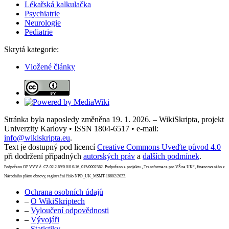
Lékařská kalkulačka
Psychiatrie
Neurologie
Pediatrie
Skrytá kategorie:
Vložené články
Stránka byla naposledy změněna 19. 1. 2026. – WikiSkripta, projekt
Univerzity Karlovy • ISSN 1804-6517 • e-mail:
info@wikiskripta.eu
.
Text je dostupný pod licencí
Creative Commons Uveďte původ 4.0
při dodržení případných
autorských práv
a
dalších podmínek
.
Podpořeno OP VVV č. CZ.02.2.69/0.0/0.0/16_015/0002362. Podpořeno z projektu „Transformace pro VŠ na UK“, financovaného z
Národního plánu obnovy, registrační číslo NPO_UK_MSMT-16602/2022.
Ochrana osobních údajů
–
O WikiSkriptech
–
Vyloučení odpovědnosti
–
Vývojáři
–
Statistiky