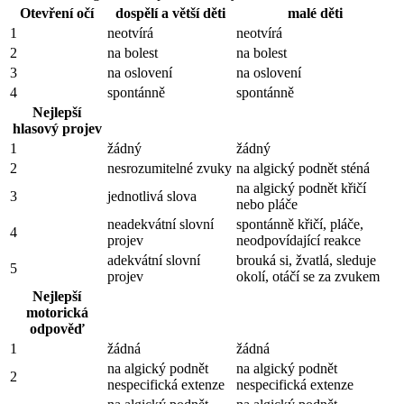
Otevření očí
dospělí a větší děti
malé děti
1
neotvírá
neotvírá
2
na bolest
na bolest
3
na oslovení
na oslovení
4
spontánně
spontánně
Nejlepší
hlasový projev
1
žádný
žádný
2
nesrozumitelné zvuky
na algický podnět sténá
na algický podnět křičí
3
jednotlivá slova
nebo pláče
neadekvátní slovní
spontánně křičí, pláče,
4
projev
neodpovídající reakce
adekvátní slovní
brouká si, žvatlá, sleduje
5
projev
okolí, otáčí se za zvukem
Nejlepší
motorická
odpověď
1
žádná
žádná
na algický podnět
na algický podnět
2
nespecifická extenze
nespecifická extenze