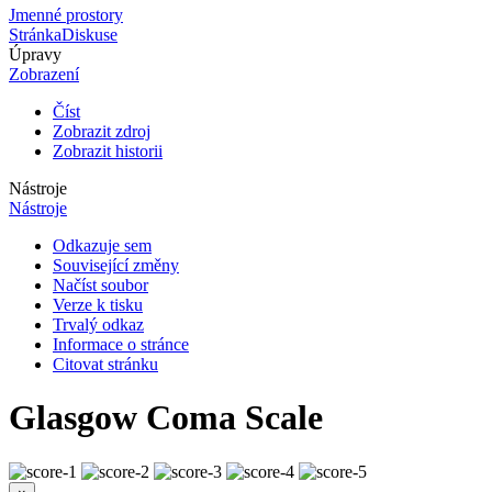
Jmenné prostory
Stránka
Diskuse
Úpravy
Zobrazení
Číst
Zobrazit zdroj
Zobrazit historii
Nástroje
Nástroje
Odkazuje sem
Související změny
Načíst soubor
Verze k tisku
Trvalý odkaz
Informace o stránce
Citovat stránku
Glasgow Coma Scale