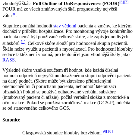
[
6
]
[
7
]
vhodnější škála
Full Outline of UnResponsiveness (FOUR)
.
FOUR má ze všech zmiňovaných škál prognosticky největší
[
8
]
váhu
.
Stupnice pomáhá hodnotit
stav vědomí
pacienta a změny, ke kterým
dochází v průběhu hospitalizace. Pro monitoring vývoje konkrétního
pacienta nemá být používané celkové skóre, ale zápis jednotlivých
[
1
]
subskórů
. Celkové skóre slouží pro hodnocení skupin pacientů.
Škálu nelze využít u pacientů s myorelaxací. Pro hodnocení hloubky
sedace taktéž není vhodná, pro tento účel jsou vhodnější škály jako
RASS
.
Výsledné skóre vzniká součtem tří hodnot, kde každá číselná
hodnota odpovídá nejvyššímu dosaženému stupni odpovědi pacienta
na daný podnět. (Skóre může být zkresleno přidruženými
onemocněními či poruchami pacienta, nehodnotí lateralizaci
příznaků.) Pokud se používá odhadované verbální subskóre
(intubovaný pacient či afázie), počítá verbální složka z motorické a
oční reakce. Pokud se používá zorničková reakce (GCS-P), odečítá
se od stanoveného celkového GCS.
Stupnice
[
9
]
[
10
]
Glasgowská stupnice hloubky bezvědomí