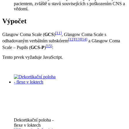
pacientem, zvláště u stavů souvisejících s poškozením CNS a
vědomí.
Výpočet
[
11
]
Glasgow Coma Scale (
GCS
)
, Glasgow Coma Scale s
[
12
]
[
13
]
[
14
]
odhadovaným verbálním subskórem
a Glasgow Coma
[
15
]
Scale – Pupils (
GCS-P
)
:
Tento prvek vyžaduje JavaScript.
Dekortikační poloha -
flexe v loktech