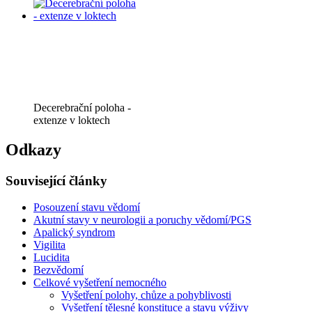
Decerebrační poloha -
extenze v loktech
Odkazy
Související články
Posouzení stavu vědomí
Akutní stavy v neurologii a poruchy vědomí/PGS
Apalický syndrom
Vigilita
Lucidita
Bezvědomí
Celkové vyšetření nemocného
Vyšetření polohy, chůze a pohyblivosti
Vyšetření tělesné konstituce a stavu výživy