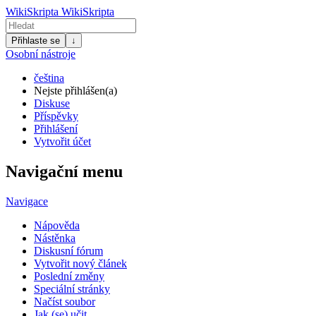
WikiSkripta
WikiSkripta
Přihlaste se
↓
Osobní nástroje
čeština
Nejste přihlášen(a)
Diskuse
Příspěvky
Přihlášení
Vytvořit účet
Navigační menu
Navigace
Nápověda
Nástěnka
Diskusní fórum
Vytvořit nový článek
Poslední změny
Speciální stránky
Načíst soubor
Jak (se) učit