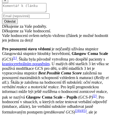
×
Odeslat
Děkujeme za Vaše podněty.
Děkujeme za Vaše hodnocení.
Vaše hodnocení ovšem nebylo vloženo (článek je možné hodnotit
jen jednou za den)!
Pro posouzení stavu vědomí
je nejčastěji užívána stupnice
Glasgowská stupnice hloubky bezvědomí,
Glasgow Coma Scale
[
1
]
(GCS)
. Škála byla původně vytvořena pro dospělé pacienty s
kraniocerebrálním poraněním
. U malých dětí starších 3 let věku se
používá modifikace GCS pro děti, u dětí mladších 3 let je
vypracována stupnice
Best Possible Coma Score
založená na
posouzení maximálních schopností vzhledem k maturaci (
Reilly et
all.
). Škála je založena na hodnocení tří subskórů:
oční reakce
,
verbální reakce
a
motorické reakce
. Pro lepší prognostickou
informaci může být ještě rozšířena o hodnocení zornicové reakce,
[
2
]
pak se nazývá
Glasgow Coma Scale – Pupils
(GCS-P)
. Pro
hodnocení v situacích, u kterých nelze testovat verbální odpověď
(intubace, afázie), lze verbální subskóre odhadovat jasně
[
3
]
[
4
]
[
5
]
formulovaným postupem (
predikované GCS
)
, ale je