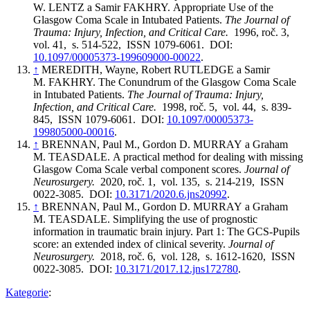
W. LENTZ a Samir FAKHRY. Appropriate Use of the
Glasgow Coma Scale in Intubated Patients.
The Journal of
Trauma: Injury, Infection, and Critical Care.
1996, roč. 3,
vol. 41, s. 514-522, ISSN 1079-6061. DOI:
10.1097/00005373-199609000-00022
.
↑
MEREDITH, Wayne, Robert RUTLEDGE a Samir
M. FAKHRY. The Conundrum of the Glasgow Coma Scale
in Intubated Patients.
The Journal of Trauma: Injury,
Infection, and Critical Care.
1998, roč. 5, vol. 44, s. 839-
845, ISSN 1079-6061. DOI:
10.1097/00005373-
199805000-00016
.
↑
BRENNAN, Paul M., Gordon D. MURRAY a Graham
M. TEASDALE. A practical method for dealing with missing
Glasgow Coma Scale verbal component scores.
Journal of
Neurosurgery.
2020, roč. 1, vol. 135, s. 214-219, ISSN
0022-3085. DOI:
10.3171/2020.6.jns20992
.
↑
BRENNAN, Paul M., Gordon D. MURRAY a Graham
M. TEASDALE. Simplifying the use of prognostic
information in traumatic brain injury. Part 1: The GCS-Pupils
score: an extended index of clinical severity.
Journal of
Neurosurgery.
2018, roč. 6, vol. 128, s. 1612-1620, ISSN
0022-3085. DOI:
10.3171/2017.12.jns172780
.
Kategorie
: