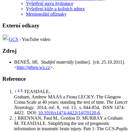
Vyšetření stavu hydratace
Vyšetření kůže a kožních adnex
Meningeální příznaky
Externí odkazy
GCS
- YouTube video
Zdroj
BENEŠ, Jiří.
Studijní materiály
[online]. [cit. 25.10.2011].
<
http://jirben.wz.cz
>.
Reference
a
b
↑
TEASDALE,
Graham, Andrew MAAS a Fiona LECKY. The Glasgow
Coma Scale at 40 years: standing the test of time.
The Lancet
Neurology.
2014, roč. 8, vol. 13, s. 844-854, ISSN 1474-
4422. DOI:
10.1016/s1474-4422(14)70120-6
.
↑
BRENNAN, Paul M., Gordon D. MURRAY a Graham
M. TEASDALE. Simplifying the use of prognostic
information in traumatic brain injury. Part 1: The GCS-Pupils