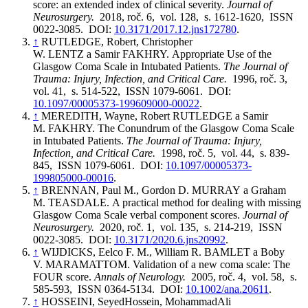
score: an extended index of clinical severity.
Journal of
Neurosurgery.
2018, roč. 6, vol. 128, s. 1612-1620, ISSN
0022-3085. DOI:
10.3171/2017.12.jns172780
.
↑
RUTLEDGE, Robert, Christopher
W. LENTZ a Samir FAKHRY. Appropriate Use of the
Glasgow Coma Scale in Intubated Patients.
The Journal of
Trauma: Injury, Infection, and Critical Care.
1996, roč. 3,
vol. 41, s. 514-522, ISSN 1079-6061. DOI:
10.1097/00005373-199609000-00022
.
↑
MEREDITH, Wayne, Robert RUTLEDGE a Samir
M. FAKHRY. The Conundrum of the Glasgow Coma Scale
in Intubated Patients.
The Journal of Trauma: Injury,
Infection, and Critical Care.
1998, roč. 5, vol. 44, s. 839-
845, ISSN 1079-6061. DOI:
10.1097/00005373-
199805000-00016
.
↑
BRENNAN, Paul M., Gordon D. MURRAY a Graham
M. TEASDALE. A practical method for dealing with missing
Glasgow Coma Scale verbal component scores.
Journal of
Neurosurgery.
2020, roč. 1, vol. 135, s. 214-219, ISSN
0022-3085. DOI:
10.3171/2020.6.jns20992
.
↑
WIJDICKS, Eelco F. M., William R. BAMLET a Boby
V. MARAMATTOM. Validation of a new coma scale: The
FOUR score.
Annals of Neurology.
2005, roč. 4, vol. 58, s.
585-593, ISSN 0364-5134. DOI:
10.1002/ana.20611
.
↑
HOSSEINI, SeyedHossein, MohammadAli