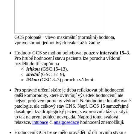
GCS polopatě - vlevo maximální (normální) hodnota,
vpravo shrnutí jednotlivých reakcí až k žádné
Hodnoty GCS se mohou pohybovat pouze
v intervalu 15–3
.
Pro hrubé hodnocení stavu pacienta lze poruchu vědomí
rozdělit do tří stupňů na
lehkou
(GSC 15–13),
střední
(GSC 12–9),
těžkou
(GSC 8–3) poruchu vědomí.
Pro správné určení skóre je třeba reflektovat při hodnocení
další komorbidity, které ovlivňují výsledek hodnocení, ale
nejsou projevem poruchy vědomí. Nehodnotíme lokalizované
patologie, ale celkový stav CNS. Např. GCS 15 samozřejmě
dosahuje i kvadruplegický pacient s expresivní afázii, i když
to tak na první pohled nevypadá. Naproti tomu svalová
relaxace,
intubace
či
analgosedace
hodnocení znemožňují.
Hodnocení GCS by se mělo provádět již při prvním styku s