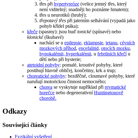
třes při
hypertyreóze
(velice jemný třes, který
není viditelný; snadněji ho poznáme hmatem);
třes u neurotiků (hrubý);
třepotavý třes
při jaterním selhávání (vypadá jako
pohyb křídel ptáka);
křeče
(spasmy): jsou buď
tonické
(spínavé) nebo
klonické
(škubavé)
nachází se u
epilepsie
,
eklampsie
,
tetanu
,
cévních
mozkových příhod
,
encefalitid
,
otocích mozku
,
hypokalémii, hyperkalémii
, u
febrilních křečí
u
dětí nebo při hysterie;
atetoidní pohyby
: pomalé, kroutivé pohyby, které
postihují hlavně obličej, končetiny, krk a trup;
choreatické pohyby
: bezděčné, cloumavé pohyby, které
narušují motorickou činnost nemocného;
chorea
se vyskytuje například při
revmatické
horečce
nebo degenerativní
Huntingtonově
chorobě.
Odkazy
Související články
Fyzikální vyšetření