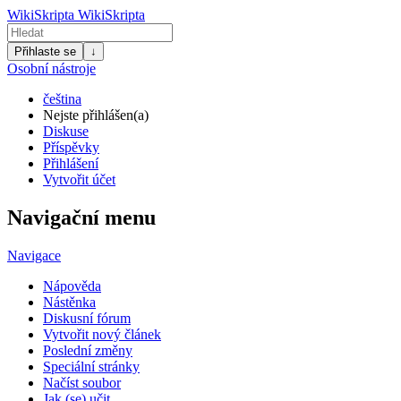
WikiSkripta
WikiSkripta
Přihlaste se
↓
Osobní nástroje
čeština
Nejste přihlášen(a)
Diskuse
Příspěvky
Přihlášení
Vytvořit účet
Navigační menu
Navigace
Nápověda
Nástěnka
Diskusní fórum
Vytvořit nový článek
Poslední změny
Speciální stránky
Načíst soubor
Jak (se) učit