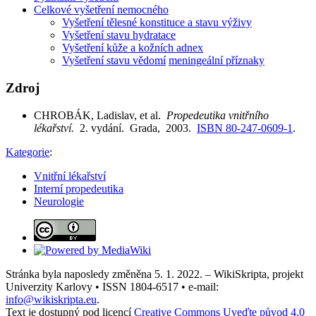
Celkové vyšetření nemocného
Vyšetření tělesné konstituce a stavu výživy
Vyšetření stavu hydratace
Vyšetření kůže a kožních adnex
Vyšetření stavu vědomí
meningeální příznaky
Zdroj
CHROBÁK, Ladislav, et al.
Propedeutika vnitřního
lékařství.
2. vydání. Grada, 2003.
ISBN 80-247-0609-1
.
Kategorie
:
Vnitřní lékařství
Interní propedeutika
Neurologie
Stránka byla naposledy změněna 5. 1. 2022. – WikiSkripta, projekt
Univerzity Karlovy • ISSN 1804-6517 • e-mail:
info@wikiskripta.eu
.
Text je dostupný pod licencí
Creative Commons Uveďte původ 4.0