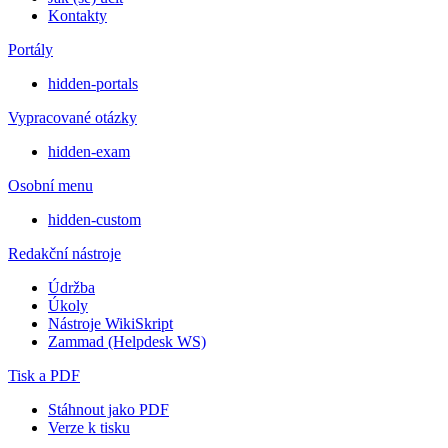
Kontakty
Portály
hidden-portals
Vypracované otázky
hidden-exam
Osobní menu
hidden-custom
Redakční nástroje
Údržba
Úkoly
Nástroje WikiSkript
Zammad (Helpdesk WS)
Tisk a PDF
Stáhnout jako PDF
Verze k tisku