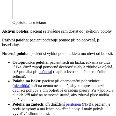
Opistotonus u tetanu
Aktivní poloha
: pacient se zvládne sám dostat do jakékoliv polohy.
Pasivní poloha
: pacient potřebuje pomoc při polohování, je
bezvládný.
Nucená poloha
: pacient si vybírá polohu, která mu uleví od bolesti.
Ortopnoická poloha
: pacient sedí na lůžku, rukama se drží
lůžka, čímž zapojí pomocné dechové svaly a zhluboka dýchá,
což pomáhá při
dušnosti
(např. u levostranného srdečního
selhání).
Poloha na boku
: pacient při onemocnění pohrudnice
(
pleuritida
) leží na nemocné straně, aby kompresí omezil
dýchací pohyby a tím bolestivé dráždění pleury. Při výpotku v
plicích leží také na nemocné straně, aby zdravá plíce mohla
plně ventilovat.
Poloha na zádech
: při dráždění
peritonea
(
NPB
), pacient je
zcela nehybný a má lehce pokrčené nohy. I malý pohyb
vyvolává silnou bolest.