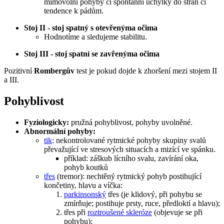
mimovolní pohyby či spontánní úchylky do stran či
tendence k pádům.
Stoj II - stoj spatný s otevřenýma očima
Hodnotíme a sledujeme stabilitu.
Stoj III - stoj spatní se zavřenýma očima
Pozitivní
Rombergův
test je pokud dojde k zhoršení mezi stojem II
a III.
Pohyblivost
Fyziologicky:
pružná pohyblivost, pohyby uvolněné.
Abnormální pohyby:
tik
: nekontrolované rytmické pohyby skupiny svalů
převažující ve stresových situacích a mizící ve spánku.
příklad: záškub lícního svalu, zavírání oka,
pohyb koutků
třes
(tremor): nechtěný rytmický pohyb postihující
končetiny, hlavu a víčka:
parkinsonský
třes (je klidový, při pohybu se
zmírňuje; postihuje prsty, ruce, předloktí a hlavu);
třes při
roztroušené skleróze
(objevuje se při
pohybu);