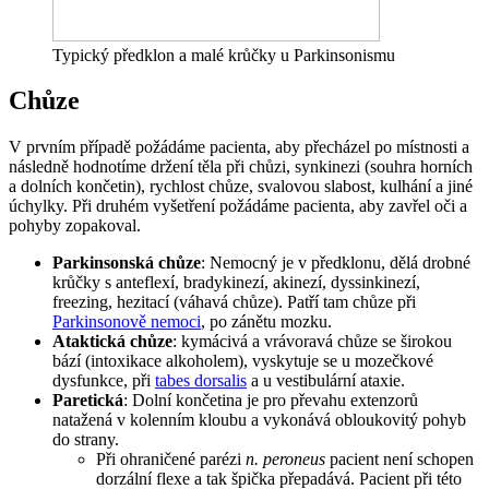
Typický předklon a malé krůčky u Parkinsonismu
Chůze
V prvním případě požádáme pacienta, aby přecházel po místnosti a
následně hodnotíme držení těla při chůzi, synkinezi (souhra horních
a dolních končetin), rychlost chůze, svalovou slabost, kulhání a jiné
úchylky. Při druhém vyšetření požádáme pacienta, aby zavřel oči a
pohyby zopakoval.
Parkinsonská chůze
: Nemocný je v předklonu, dělá drobné
krůčky s anteflexí, bradykinezí, akinezí, dyssinkinezí,
freezing, hezitací (váhavá chůze). Patří tam chůze při
Parkinsonově nemoci
, po zánětu mozku.
Ataktická chůze
: kymácivá a vrávoravá chůze se širokou
bází (intoxikace alkoholem), vyskytuje se u mozečkové
dysfunkce, při
tabes dorsalis
a u vestibulární ataxie.
Paretická
: Dolní končetina je pro převahu extenzorů
natažená v kolenním kloubu a vykonává obloukovitý pohyb
do strany.
Při ohraničené parézi
n. peroneus
pacient není schopen
dorzální flexe a tak špička přepadává. Pacient při této