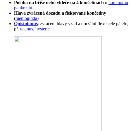
Poloha na břiše nebo vkleče na 4 končetinách
u
karcinomu
pankreatu
.
Hlava zvrácená dozadu a flektované končetiny
(
meningitida
)
Opistotonus
: zvracení hlavy vzad a dorzální flexe celé páteře,
př.
tetanus
,
hysterie
.