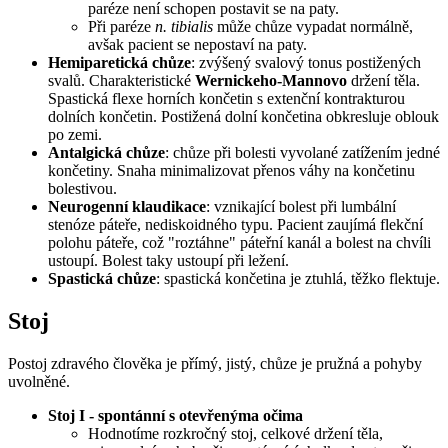
paréze není schopen postavit se na paty.
Při paréze
n. tibialis
může chůze vypadat normálně,
avšak pacient se nepostaví na paty.
Hemiparetická chůze
: zvýšený svalový tonus postižených
svalů. Charakteristické
Wernickeho-Mannovo
držení těla.
Spastická flexe horních končetin s extenční kontrakturou
dolních končetin. Postižená dolní končetina obkresluje oblouk
po zemi.
Antalgická chůze
: chůze při bolesti vyvolané zatížením jedné
končetiny. Snaha minimalizovat přenos váhy na končetinu
bolestivou.
Neurogenní klaudikace
: vznikající bolest při lumbální
stenóze páteře, nediskoidného typu. Pacient zaujímá flekční
polohu páteře, což "roztáhne" páteřní kanál a bolest na chvíli
ustoupí. Bolest taky ustoupí při ležení.
Spastická chůze
: spastická končetina je ztuhlá, těžko flektuje.
Stoj
Postoj zdravého člověka je přímý, jistý, chůze je pružná a pohyby
uvolněné.
Stoj I - spontánní s otevřenýma očima
Hodnotíme rozkročný stoj, celkové držení těla,