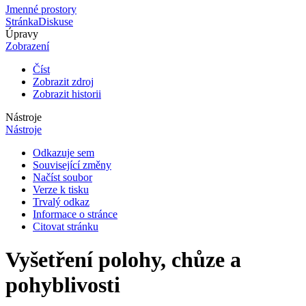
Jmenné prostory
Stránka
Diskuse
Úpravy
Zobrazení
Číst
Zobrazit zdroj
Zobrazit historii
Nástroje
Nástroje
Odkazuje sem
Související změny
Načíst soubor
Verze k tisku
Trvalý odkaz
Informace o stránce
Citovat stránku
Vyšetření polohy, chůze a
pohyblivosti