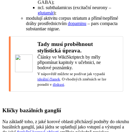
GABA);
ncl. subthalamicus (excitační neurony –
glutamát
);
modulují aktivitu corpus striatum a přímé/nepřímé
dráhy prostřednictvím
dopaminu
– pars compacta
substantiae nigrae.
Tady musí proběhnout
stylistická úprava.
Články ve WikiSkriptech by měly
připomínat kapitoly v učebnici, ne
bodové poznámky.
V nápovědě můžete se podívat jak vypadá
ideální članek
. O vhodných změnách se lze
poradit v
diskusi
.
Kličky bazálních ganglií
Na základě toho, z jaké korové oblasti přicházejí podněty do okruhu
bazálních ganglií, jaká jádra se uplatňují jako vstupní a výstupní a