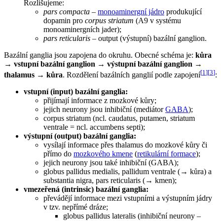
Rozlišujeme:
pars compacta
–
monoaminergní jádro
produkující
dopamin pro
corpus striatum
(A9 v systému
monoaminergních jader);
pars reticularis
– output (výstupní) bazální ganglion.
Bazální ganglia jsou zapojena do okruhu. Obecné schéma je:
kůra
→ vstupní bazální ganglion → výstupní bazální ganglion →
[
1
]
[
3
]
thalamus → kůra
. Rozdělení bazálních ganglií podle zapojení
:
vstupní (input) bazální ganglia:
přijímají informace z mozkové kůry;
jejich neurony jsou inhibiční (mediátor
GABA
);
corpus striatum (ncl. caudatus, putamen, striatum
ventrale = ncl. accumbens septi);
výstupní (output) bazální ganglia:
vysílají informace přes thalamus do mozkové kůry či
přímo do
mozkového kmene
(
retikulární formace
);
jejich neurony jsou také inhibiční (GABA);
globus pallidus medialis, pallidum ventrale (→ kůra) a
substantia nigra, pars reticularis (→ kmen);
vmezeřená (intrinsic) bazální ganglia:
převádějí informace mezi vstupními a výstupním jádry
v tzv. nepřímé dráze;
globus pallidus lateralis (inhibiční neurony –