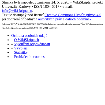
Stránka byla naposledy změněna 24. 5. 2026. – WikiSkripta, projekt
Univerzity Karlovy • ISSN 1804-6517 • e-mail:
info@wikiskripta.eu
.
Text je dostupný pod licencí
Creative Commons Uveďte původ 4.0
při dodržení případných
autorských práv
a
dalších podmínek
.
Podpořeno OP VVV č. CZ.02.2.69/0.0/0.0/16_015/0002362. Podpořeno z projektu „Transformace pro VŠ na UK“, financovaného z
Národního plánu obnovy, registrační číslo NPO_UK_MSMT-16602/2022.
Ochrana osobních údajů
–
O WikiSkriptech
–
Vyloučení odpovědnosti
–
Vývojáři
–
Statistiky
–
Prohlášení o cookies