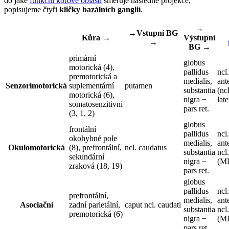
do jaké
funkční korové oblasti
směřuje následně projekce,
popisujeme čtyři
kličky bazálních ganglií
.
→
→Vstupní BG
Kůra →
Výstupní
→
BG →
primární
globus
motorická (4),
pallidus
ncl
premotorická a
medialis,
ant
Senzorimotorická
suplementární
putamen
substantia
(nc
motorická (6),
nigra −
lat
somatosenzitivní
pars ret.
(3, 1, 2)
globus
frontální
pallidus
ncl
okohybné pole
medialis,
ant
Okulomotorická
(8), prefrontální,
ncl. caudatus
substantia
ncl
sekundární
nigra −
(M
zraková (18, 19)
pars ret.
globus
pallidus
ncl
prefrontální,
medialis,
ant
Asociační
zadní parietální,
caput ncl. caudati
substantia
ncl
premotorická (6)
nigra −
(M
pars ret.