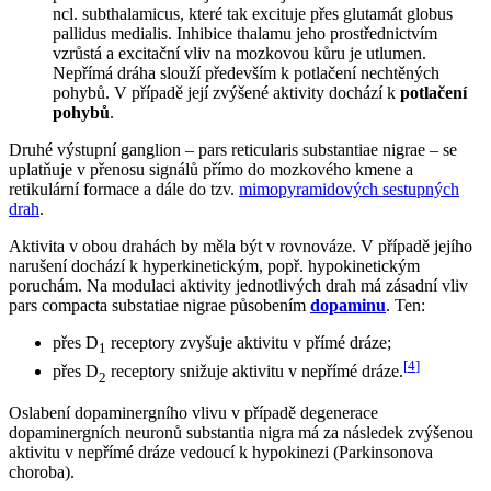
ncl. subthalamicus, které tak excituje přes glutamát globus
pallidus medialis. Inhibice thalamu jeho prostřednictvím
vzrůstá a excitační vliv na mozkovou kůru je utlumen.
Nepřímá dráha slouží především k potlačení nechtěných
pohybů. V případě její zvýšené aktivity dochází k
potlačení
pohybů
.
Druhé výstupní ganglion – pars reticularis substantiae nigrae – se
uplatňuje v přenosu signálů přímo do mozkového kmene a
retikulární formace a dále do tzv.
mimopyramidových sestupných
drah
.
Aktivita v obou drahách by měla být v rovnováze. V případě jejího
narušení dochází k hyperkinetickým, popř. hypokinetickým
poruchám. Na modulaci aktivity jednotlivých drah má zásadní vliv
pars compacta substatiae nigrae působením
dopaminu
. Ten:
přes D
receptory zvyšuje aktivitu v přímé dráze;
1
[
4
]
přes D
receptory snižuje aktivitu v nepřímé dráze.
2
Oslabení dopaminergního vlivu v případě degenerace
dopaminergních neuronů substantia nigra má za následek zvýšenou
aktivitu v nepřímé dráze vedoucí k hypokinezi (Parkinsonova
choroba).