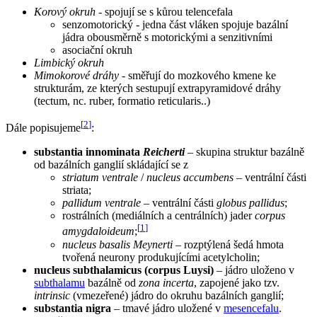
Korový okruh
- spojují se s kůrou telencefala
senzomotorický - jedna část vláken spojuje bazální
jádra obousměrně s motorickými a senzitivními
asociační okruh
Limbický okruh
Mimokorové dráhy
- směřují do mozkového kmene ke
strukturám, ze kterých sestupují extrapyramidové dráhy
(tectum, nc. ruber, formatio reticularis..)
[
2
]
Dále popisujeme
:
substantia innominata
Reicherti
– skupina struktur bazálně
od bazálních ganglií skládající se z
striatum ventrale
/
nucleus accumbens
– ventrální části
striata;
pallidum ventrale
– ventrální části
globus pallidus
;
rostrálních (mediálních a centrálních) jader
corpus
[
1
]
amygdaloideum
;
nucleus basalis Meynerti
– rozptýlená šedá hmota
tvořená neurony produkujícími acetylcholin;
nucleus subthalamicus (corpus Luysi)
– jádro uloženo v
subthalamu
bazálně od
zona incerta
, zapojené jako tzv.
intrinsic
(vmezeřené) jádro do okruhu bazálních ganglií;
substantia nigra
– tmavé jádro uložené v
mesencefalu
.