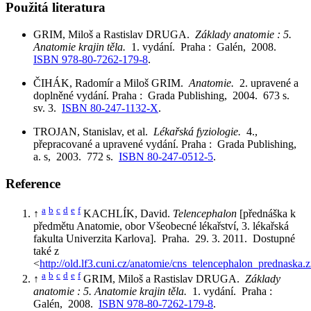
Použitá literatura
GRIM, Miloš a Rastislav DRUGA.
Základy anatomie : 5.
Anatomie krajin těla.
1. vydání. Praha : Galén, 2008.
ISBN 978-80-7262-179-8
.
ČIHÁK, Radomír a Miloš GRIM.
Anatomie.
2. upravené a
doplněné vydání. Praha : Grada Publishing, 2004. 673 s.
sv. 3.
ISBN 80-247-1132-X
.
TROJAN, Stanislav, et al.
Lékařská fyziologie.
4.,
přepracované a upravené vydání. Praha : Grada Publishing,
a. s, 2003. 772 s.
ISBN 80-247-0512-5
.
Reference
a
b
c
d
e
f
↑
KACHLÍK, David.
Telencephalon
[přednáška k
předmětu Anatomie, obor Všeobecné lékařství, 3. lékařská
fakulta Univerzita Karlova]. Praha. 29. 3. 2011. Dostupné
také z
<
http://old.lf3.cuni.cz/anatomie/cns_telencephalon_prednaska.z
a
b
c
d
e
f
↑
GRIM, Miloš a Rastislav DRUGA.
Základy
anatomie : 5. Anatomie krajin těla.
1. vydání. Praha :
Galén, 2008.
ISBN 978-80-7262-179-8
.