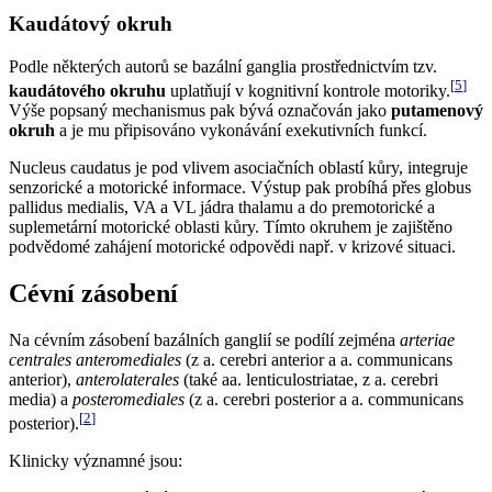
Kaudátový okruh
Podle některých autorů se bazální ganglia prostřednictvím tzv.
[
5
]
kaudátového okruhu
uplatňují v kognitivní kontrole motoriky.
Výše popsaný mechanismus pak bývá označován jako
putamenový
okruh
a je mu připisováno vykonávání exekutivních funkcí.
Nucleus caudatus je pod vlivem asociačních oblastí kůry, integruje
senzorické a motorické informace. Výstup pak probíhá přes globus
pallidus medialis, VA a VL jádra thalamu a do premotorické a
suplemetární motorické oblasti kůry. Tímto okruhem je zajištěno
podvědomé zahájení motorické odpovědi např. v krizové situaci.
Cévní zásobení
Na cévním zásobení bazálních ganglií se podílí zejména
arteriae
centrales anteromediales
(z a. cerebri anterior a a. communicans
anterior),
anterolaterales
(také aa. lenticulostriatae, z a. cerebri
media) a
posteromediales
(z a. cerebri posterior a a. communicans
[
2
]
posterior).
Klinicky významné jsou: