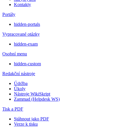
Kontakty
Portály
hidden-portals
Vypracované otázky
hidden-exam
Osobní menu
hidden-custom
Redakční nástroje
Údržba
Úkoly
Nástroje WikiSkript
Zammad (Helpdesk WS)
Tisk a PDF
Stáhnout jako PDF
Verze k tisku