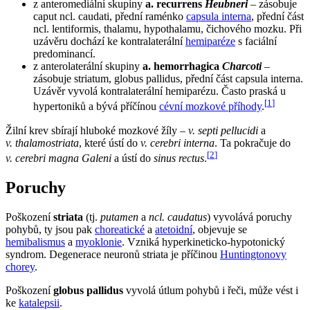
z anteromediální skupiny
a. recurrens
Heubneri
– zásobuje
caput ncl. caudati, přední raménko
capsula interna
, přední část
ncl. lentiformis, thalamu, hypothalamu, čichového mozku. Při
uzávěru dochází ke kontralaterální
hemiparéze
s faciální
predominancí.
z anterolaterální skupiny
a. hemorrhagica
Charcoti
–
zásobuje striatum, globus pallidus, přední část capsula interna.
Uzávěr vyvolá kontralaterální hemiparézu. Často praská u
[
1
]
hypertoniků a bývá příčínou
cévní mozkové příhody
.
Žilní krev sbírají hluboké mozkové žíly –
v. septi pellucidi
a
v. thalamostriata
, které ústí do
v. cerebri interna
. Ta pokračuje do
[
2
]
v. cerebri magna Galeni
a ústí do
sinus rectus
.
Poruchy
Poškození
striata
(tj.
putamen
a
ncl. caudatus
) vyvolává poruchy
pohybů, ty jsou pak
choreatické
a
atetoidní
, objevuje se
hemibalismus
a
myoklonie
. Vzniká hyperkineticko-hypotonický
syndrom. Degenerace neuronů striata je příčinou
Huntingtonovy
chorey
.
Poškození
globus pallidus
vyvolá útlum pohybů i řeči, může vést i
ke
katalepsii
.