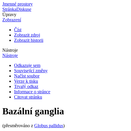
Jmenné prostory
Stránka
Diskuse
Úpravy
Zobrazení
Číst
Zobrazit zdroj
Zobrazit historii
Nástroje
Nástroje
Odkazuje sem
Související změny
Načíst soubor
Verze k tisku
Trvalý odkaz
Informace o stránce
Citovat stránku
Bazální ganglia
(přesměrováno z
Globus pallidus
)