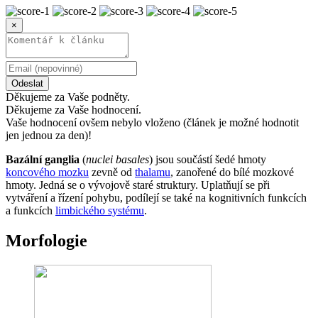
×
Odeslat
Děkujeme za Vaše podněty.
Děkujeme za Vaše hodnocení.
Vaše hodnocení ovšem nebylo vloženo (článek je možné hodnotit
jen jednou za den)!
Bazální ganglia
(
nuclei basales
) jsou součástí šedé hmoty
koncového mozku
zevně od
thalamu
, zanořené do bílé mozkové
hmoty. Jedná se o vývojově staré struktury. Uplatňují se při
vytváření a řízení pohybu, podílejí se také na kognitivních funkcích
a funkcích
limbického systému
.
Morfologie