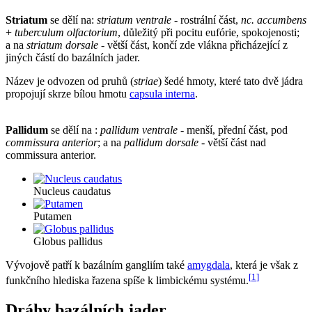
Striatum
se dělí na:
striatum ventrale
- rostrální část,
nc. accumbens
+
tuberculum olfactorium
, důležitý při pocitu eufórie, spokojenosti;
a na
striatum dorsale
- větší část, končí zde vlákna přicházející z
jiných částí do bazálních jader.
Název je odvozen od pruhů (
striae
) šedé hmoty, které tato dvě jádra
propojují skrze bílou hmotu
capsula interna
.
Pallidum
se dělí na :
pallidum ventrale
- menší, přední část, pod
commissura anterior
; a na
pallidum dorsale
- větší část nad
commissura anterior.
Nucleus caudatus
Putamen
Globus pallidus
Vývojově patří k bazálním gangliím také
amygdala
, která je však z
[
1
]
funkčního hlediska řazena spíše k limbickému systému.
Dráhy bazálních jader