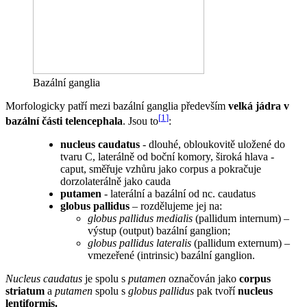
Bazální ganglia
Morfologicky patří mezi bazální ganglia především
velká jádra v
[
1
]
bazální části telencephala
. Jsou to
:
nucleus caudatus
- dlouhé, obloukovitě uložené do
tvaru C, laterálně od boční komory, široká hlava -
caput, směřuje vzhůru jako corpus a pokračuje
dorzolaterálně jako cauda
putamen
- laterální a bazální od nc. caudatus
globus pallidus
– rozdělujeme jej na:
globus pallidus medialis
(pallidum internum) –
výstup (output) bazální ganglion;
globus pallidus lateralis
(pallidum externum) –
vmezeřené (intrinsic) bazální ganglion.
Nucleus caudatus
je spolu s
putamen
označován jako
corpus
striatum
a
putamen
spolu s
globus pallidus
pak tvoří
nucleus
lentiformis.