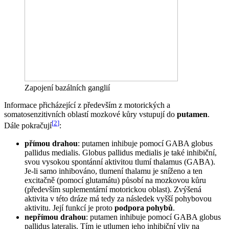
Zapojení bazálních ganglií
Informace přicházející z především z motorických a
somatosenzitivních oblastí mozkové kůry vstupují do
putamen
.
[
2
]
Dále pokračují
:
přímou drahou
: putamen inhibuje pomocí GABA globus
pallidus medialis. Globus pallidus medialis je také inhibiční,
svou vysokou spontánní aktivitou tlumí thalamus (GABA).
Je-li samo inhibováno, tlumení thalamu je sníženo a ten
excitačně (pomocí glutamátu) působí na mozkovou kůru
(především suplementární motorickou oblast). Zvýšená
aktivita v této dráze má tedy za následek vyšší pohybovou
aktivitu. Její funkcí je proto
podpora pohybů
.
nepřímou drahou
: putamen inhibuje pomocí GABA globus
pallidus lateralis. Tím je utlumen jeho inhibiční vliv na