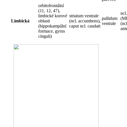
orbitofrontální
(11, 12, 47),
ncl
limbické korové
striatum ventrale
pallidum
(M
Limbická
oblasti
(ncl. accumbens),
ventrale
(nc
(hippokampální
caput ncl. caudati
ant
formace, gyrus
cinguli)