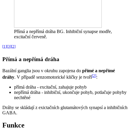
Přímá a nepřímá dráha BG. Inhibiční synapse modře,
excitační červeně.
[
1
]
[
3
]
[
2
]
Přímá a nepřímá dráha
Bazální ganglia jsou v okruhu zapojena do
přímé a nepřímé
[
2
]
dráhy
. V případě senzomotorické kličky je tvoří
:
přímá dráha - excitační, zahajuje pohyb
nepřímá dráha - inhibiční, ukončuje pohyb, potlačuje pohyby
nechtěné
Dráhy se skládají z exictačních glutamátových synapsí a inhibičních
GABA.
Funkce