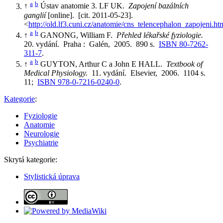
a
b
↑
Ústav anatomie 3. LF UK.
Zapojení bazálních
ganglií
[online]. [cit. 2011-05-23].
<
http://old.lf3.cuni.cz/anatomie/cns_telencephalon_zapojeni.ht
a
b
↑
GANONG, William F.
Přehled lékařské fyziologie.
20. vydání. Praha : Galén, 2005. 890 s.
ISBN 80-7262-
311-7
.
a
b
↑
GUYTON, Arthur C a John E HALL.
Textbook of
Medical Physiology.
11. vydání. Elsevier, 2006. 1104 s.
11;
ISBN 978-0-7216-0240-0
.
Kategorie
:
Fyziologie
Anatomie
Neurologie
Psychiatrie
Skrytá kategorie:
Stylistická úprava