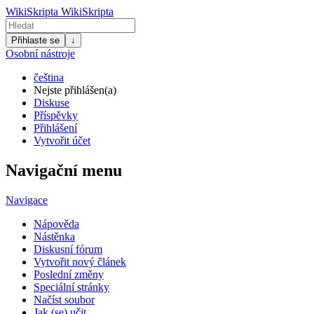
WikiSkripta
WikiSkripta
Přihlaste se
↓
Osobní nástroje
čeština
Nejste přihlášen(a)
Diskuse
Příspěvky
Přihlášení
Vytvořit účet
Navigační menu
Navigace
Nápověda
Nástěnka
Diskusní fórum
Vytvořit nový článek
Poslední změny
Speciální stránky
Načíst soubor
Jak (se) učit