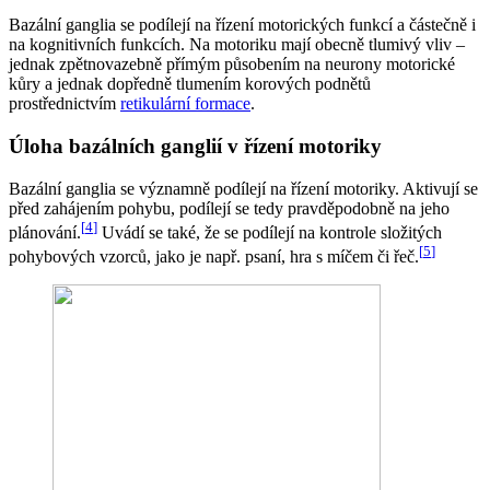
Bazální ganglia se podílejí na řízení motorických funkcí a částečně i
na kognitivních funkcích. Na motoriku mají obecně tlumivý vliv –
jednak zpětnovazebně přímým působením na neurony motorické
kůry a jednak dopředně tlumením korových podnětů
prostřednictvím
retikulární formace
.
Úloha bazálních ganglií v řízení motoriky
Bazální ganglia se významně podílejí na řízení motoriky. Aktivují se
před zahájením pohybu, podílejí se tedy pravděpodobně na jeho
[
4
]
plánování.
Uvádí se také, že se podílejí na kontrole složitých
[
5
]
pohybových vzorců, jako je např. psaní, hra s míčem či řeč.