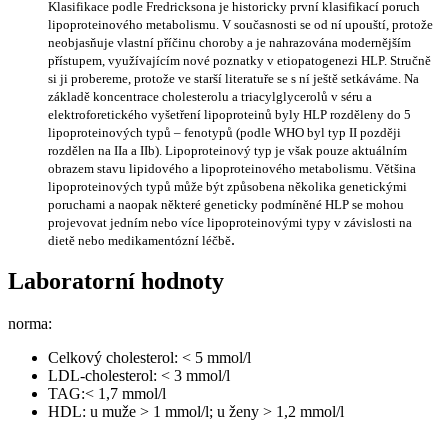
Klasifikace podle Fredricksona je historicky první klasifikací poruch
lipoproteinového metabolismu. V současnosti se od ní upouští, protože
neobjasňuje vlastní příčinu choroby a je nahrazována modernějším
přístupem, využívajícím nové poznatky v etiopatogenezi HLP. Stručně
si ji probereme, protože ve starší literatuře se s ní ještě setkáváme. Na
základě koncentrace cholesterolu a triacylglycerolů v séru a
elektroforetického vyšetření lipoproteinů byly HLP rozděleny do 5
lipoproteinových typů – fenotypů (podle WHO byl typ II později
rozdělen na IIa a IIb). Lipoproteinový typ je však pouze aktuálním
obrazem stavu lipidového a lipoproteinového metabolismu. Většina
lipoproteinových typů může být způsobena několika genetickými
poruchami a naopak některé geneticky podmíněné HLP se mohou
projevovat jedním nebo více lipoproteinovými typy v závislosti na
.
dietě nebo medikamentózní léčbě
Laboratorní hodnoty
norma:
Celkový cholesterol: < 5 mmol/l
LDL-cholesterol: < 3 mmol/l
TAG:< 1,7 mmol/l
HDL: u muže > 1 mmol/l; u ženy > 1,2 mmol/l