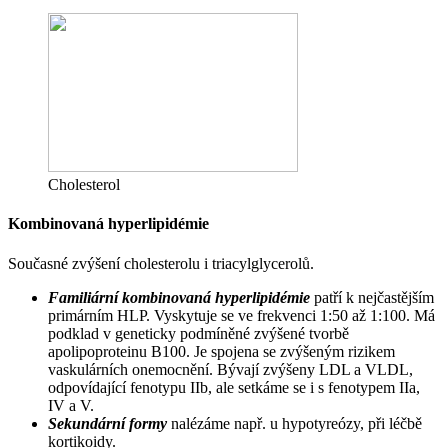
Cholesterol
Kombinovaná hyperlipidémie
Současné zvýšení cholesterolu i triacylglycerolů.
Familiární kombinovaná hyperlipidémie
patří k nejčastějším
primárním HLP. Vyskytuje se ve frekvenci 1:50 až 1:100. Má
podklad v geneticky podmíněné zvýšené tvorbě
apolipoproteinu B100. Je spojena se zvýšeným rizikem
vaskulárních onemocnění. Bývají zvýšeny LDL a VLDL,
odpovídající fenotypu IIb, ale setkáme se i s fenotypem IIa,
IV a V.
Sekundární formy
nalézáme např. u hypotyreózy, při léčbě
kortikoidy.