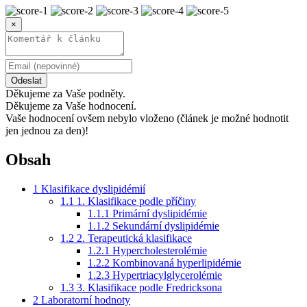
×
Odeslat
Děkujeme za Vaše podněty.
Děkujeme za Vaše hodnocení.
Vaše hodnocení ovšem nebylo vloženo (článek je možné hodnotit
jen jednou za den)!
Obsah
1
Klasifikace dyslipidémií
1.1
1. Klasifikace podle příčiny
1.1.1
Primární dyslipidémie
1.1.2
Sekundární dyslipidémie
1.2
2. Terapeutická klasifikace
1.2.1
Hypercholesterolémie
1.2.2
Kombinovaná hyperlipidémie
1.2.3
Hypertriacylglycerolémie
1.3
3. Klasifikace podle Fredricksona
2
Laboratorní hodnoty