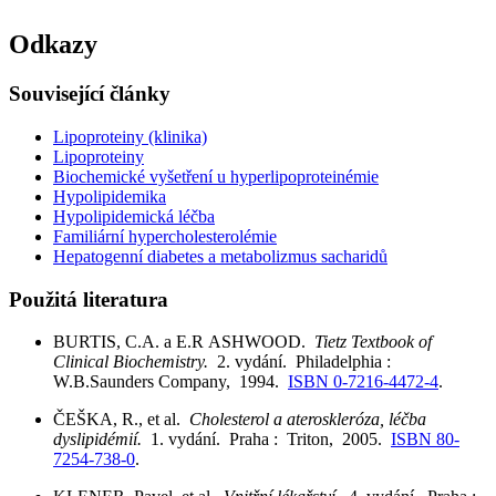
Odkazy
Související články
Lipoproteiny (klinika)
Lipoproteiny
Biochemické vyšetření u hyperlipoproteinémie
Hypolipidemika
Hypolipidemická léčba
Familiární hypercholesterolémie
Hepatogenní diabetes a metabolizmus sacharidů
Použitá literatura
BURTIS, C.A. a E.R ASHWOOD.
Tietz Textbook of
Clinical Biochemistry.
2. vydání. Philadelphia :
W.B.Saunders Company, 1994.
ISBN 0-7216-4472-4
.
ČEŠKA, R., et al.
Cholesterol a ateroskleróza, léčba
dyslipidémií.
1. vydání. Praha : Triton, 2005.
ISBN 80-
7254-738-0
.