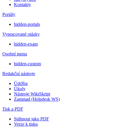
Kontakty
Portály
hidden-portals
Vypracované otázky
hidden-exam
Osobní menu
hidden-custom
Redakční nástroje
Údržba
Úkoly
Nástroje WikiSkript
Zammad (Helpdesk WS)
Tisk a PDF
Stáhnout jako PDF
Verze k tisku