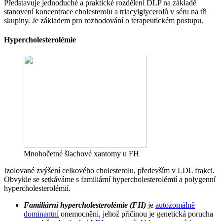
Představuje jednoduché a praktické rozdělení DLP na základě
stanovení koncentrace cholesterolu a triacylglycerolů v séru na tři
skupiny. Je základem pro rozhodování o terapeutickém postupu.
Hypercholesterolémie
Mnohočetné šlachové xantomy u FH
Izolované zvýšení celkového cholesterolu, především v LDL frakci.
Obvykle se setkáváme s familiární hypercholesterolémií a polygenní
hypercholesterolémií.
Familiární hypercholesterolémie (FH)
je
autozomálně
dominantní
onemocnění, jehož příčinou je genetická porucha