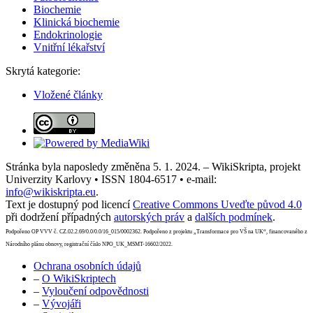
Biochemie
Klinická biochemie
Endokrinologie
Vnitřní lékařství
Skrytá kategorie:
Vložené články
Stránka byla naposledy změněna 5. 1. 2024. – WikiSkripta, projekt
Univerzity Karlovy • ISSN 1804-6517 • e-mail:
info@wikiskripta.eu
.
Text je dostupný pod licencí
Creative Commons Uveďte původ 4.0
při dodržení případných
autorských práv
a
dalších podmínek
.
Podpořeno OP VVV č. CZ.02.2.69/0.0/0.0/16_015/0002362. Podpořeno z projektu „Transformace pro VŠ na UK“, financovaného z
Národního plánu obnovy, registrační číslo NPO_UK_MSMT-16602/2022.
Ochrana osobních údajů
–
O WikiSkriptech
–
Vyloučení odpovědnosti
–
Vývojáři