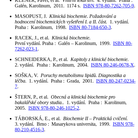
KLENER, Pavel, et al.
Vnitřní lékařství.
4. vydání. Praha :
Galén, Karolinum, 2011. 1174 s.
ISBN 978-80-7262-705-9
.
MASOPUST, J.
Klinická biochemie. Požadování a
hodnocení biochemických vyšetření I. a II. část.
1. vydání.
Praha : Karolinum, 1998.
ISBN 80-7184-650-3
.
RACEK, J., et al.
Klinická biochemie.
První vydání. Praha : Galén – Karolinum, 1999.
ISBN 80-
7262-023-1
.
SCHNEIDERKA, P., et al.
Kapitoly z klinické biochemie.
2. vydání. Praha : Karolinum, 2004.
ISBN 80-246-0678-X
.
SOŠKA, V.
Poruchy metabolismu lipidů. Diagnostika a
léčba.
1. vydání. Praha : Grada, 2001.
ISBN 80-247-0234-
7
.
ŠTERN, P., et al.
Obecná a klinická biochemie pro
bakalářské obory studia..
1. vydání. Praha : Karolinum,
2005.
ISBN 978-80-246-1025-2
.
TÁBORSKÁ, E., et al.
Biochemie II – Praktická cvičení.
3. vydání. Brno : Masarykova universita, 1999.
ISBN 978-
80-210-4516-3
.