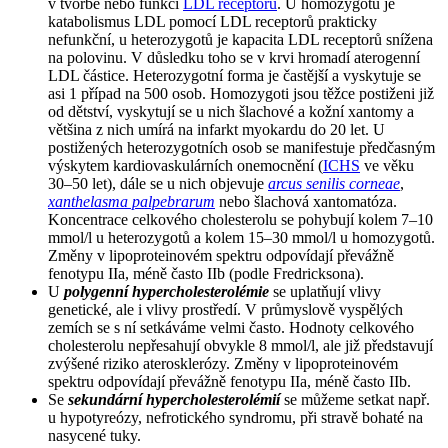
v tvorbě nebo funkci
LDL receptorů
. U homozygotů je
katabolismus LDL pomocí LDL receptorů prakticky
nefunkční, u heterozygotů je kapacita LDL receptorů snížena
na polovinu. V důsledku toho se v krvi hromadí aterogenní
LDL částice. Heterozygotní forma je častější a vyskytuje se
asi 1 případ na 500 osob. Homozygoti jsou těžce postiženi již
od dětství, vyskytují se u nich šlachové a kožní xantomy a
většina z nich umírá na infarkt myokardu do 20 let. U
postižených heterozygotních osob se manifestuje předčasným
výskytem kardiovaskulárních onemocnění (
ICHS
ve věku
30–50 let), dále se u nich objevuje
arcus senilis corneae
,
xanthelasma palpebrarum
nebo šlachová xantomatóza.
Koncentrace celkového cholesterolu se pohybují kolem 7–10
mmol/l u heterozygotů a kolem 15–30 mmol/l u homozygotů.
Změny v lipoproteinovém spektru odpovídají převážně
fenotypu IIa, méně často IIb (podle Fredricksona).
U
polygenní hypercholesterolémie
se uplatňují vlivy
genetické, ale i vlivy prostředí. V průmyslově vyspělých
zemích se s ní setkáváme velmi často. Hodnoty celkového
cholesterolu nepřesahují obvykle 8 mmol/l, ale již představují
zvýšené riziko aterosklerózy. Změny v lipoproteinovém
spektru odpovídají převážně fenotypu IIa, méně často IIb.
Se
sekundární hypercholesterolémií
se můžeme setkat např.
u hypotyreózy, nefrotického syndromu, při stravě bohaté na
nasycené tuky.