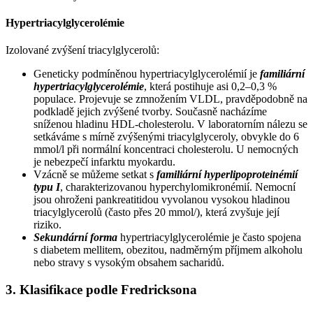
Hypertriacylglycerolémie
Izolované zvýšení triacylglycerolů:
Geneticky podmíněnou hypertriacylglycerolémií je
familiární
hypertriacylglycerolémie
, která postihuje asi 0,2–0,3 %
populace. Projevuje se zmnožením VLDL, pravděpodobně na
podkladě jejich zvýšené tvorby. Současně nacházíme
sníženou hladinu HDL-cholesterolu. V laboratorním nálezu se
setkáváme s mírně zvýšenými triacylglyceroly, obvykle do 6
mmol/l při normální koncentraci cholesterolu. U nemocných
je nebezpečí infarktu myokardu.
Vzácně se můžeme setkat s
familiární hyperlipoproteinémií
typu I
, charakterizovanou hyperchylomikronémií. Nemocní
jsou ohroženi pankreatitidou vyvolanou vysokou hladinou
triacylglycerolů (často přes 20 mmol/), která zvyšuje její
riziko.
Sekundární forma
hypertriacylglycerolémie je často spojena
s diabetem mellitem, obezitou, nadměrným příjmem alkoholu
nebo stravy s vysokým obsahem sacharidů.
3. Klasifikace podle Fredricksona