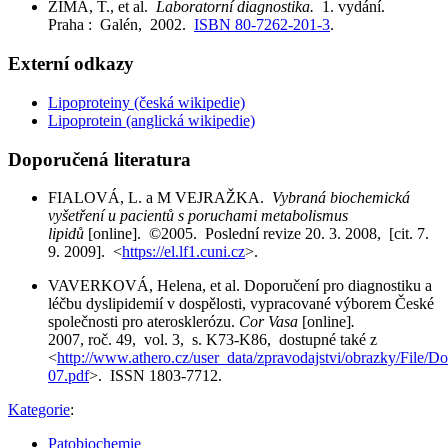
ZIMA, T., et al.
Laboratorní diagnostika.
1. vydání.
Praha : Galén, 2002.
ISBN 80-7262-201-3
.
Externí odkazy
Lipoproteiny (česká wikipedie)
Lipoprotein (anglická wikipedie)
Doporučená literatura
FIALOVÁ, L. a M VEJRAŽKA.
Vybraná biochemická
vyšetření u pacientů s poruchami metabolismus
lipidů
[online]. ©2005. Poslední revize 20. 3. 2008, [cit. 7.
9. 2009]. <
https://el.lf1.cuni.cz
>.
VAVERKOVÁ, Helena, et al. Doporučení pro diagnostiku a
léčbu dyslipidemií v dospělosti, vypracované výborem České
společnosti pro aterosklerózu.
Cor Vasa
[online]
.
2007, roč. 49, vol. 3, s. K73-K86, dostupné také z
<
http://www.athero.cz/user_data/zpravodajstvi/obrazky/File
07.pdf
>. ISSN 1803-7712.
Kategorie
:
Patobiochemie