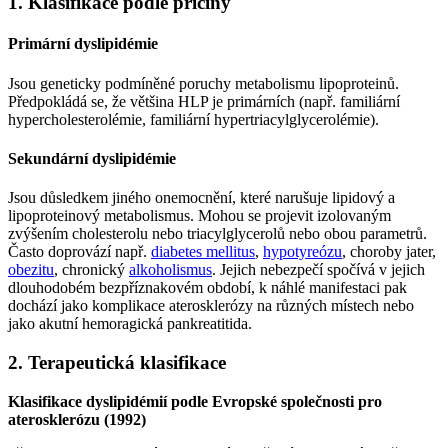
1. Klasifikace podle příčiny
Primární dyslipidémie
Jsou geneticky podmíněné poruchy metabolismu lipoproteinů.
Předpokládá se, že většina HLP je primárních (např. familiární
hypercholesterolémie, familiární hypertriacylglycerolémie).
Sekundární dyslipidémie
Jsou důsledkem jiného onemocnění, které narušuje lipidový a
lipoproteinový metabolismus. Mohou se projevit izolovaným
zvýšením cholesterolu nebo triacylglycerolů nebo obou parametrů.
Často doprovází např.
diabetes mellitus
,
hypotyreózu
, choroby jater,
obezitu
, chronický
alkoholismus
. Jejich nebezpečí spočívá v jejich
dlouhodobém bezpříznakovém období, k náhlé manifestaci pak
dochází jako komplikace aterosklerózy na různých místech nebo
jako akutní hemoragická pankreatitida.
2. Terapeutická klasifikace
Klasifikace dyslipidémií podle Evropské společnosti pro
aterosklerózu (1992)