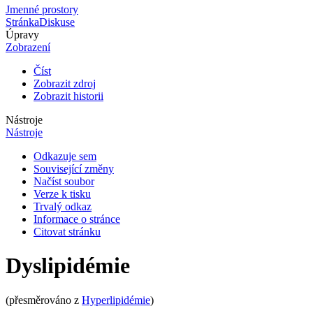
Jmenné prostory
Stránka
Diskuse
Úpravy
Zobrazení
Číst
Zobrazit zdroj
Zobrazit historii
Nástroje
Nástroje
Odkazuje sem
Související změny
Načíst soubor
Verze k tisku
Trvalý odkaz
Informace o stránce
Citovat stránku
Dyslipidémie
(přesměrováno z
Hyperlipidémie
)