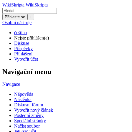
WikiSkripta
WikiSkripta
Přihlaste se
↓
Osobní nástroje
čeština
Nejste přihlášen(a)
Diskuse
Příspěvky
Přihlášení
Vytvořit účet
Navigační menu
Navigace
Nápověda
Nástěnka
Diskusní fórum
Vytvořit nový článek
Poslední změny
Speciální stránky
Načíst soubor
Jak (se) učit