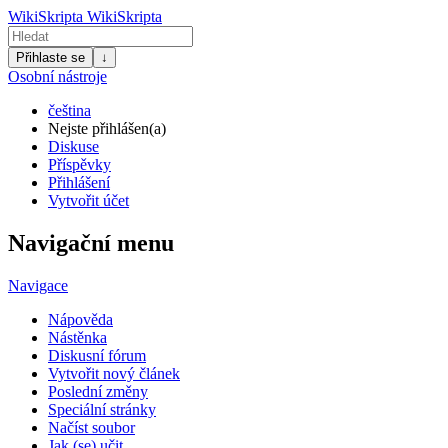
WikiSkripta
WikiSkripta
Přihlaste se
↓
Osobní nástroje
čeština
Nejste přihlášen(a)
Diskuse
Příspěvky
Přihlášení
Vytvořit účet
Navigační menu
Navigace
Nápověda
Nástěnka
Diskusní fórum
Vytvořit nový článek
Poslední změny
Speciální stránky
Načíst soubor
Jak (se) učit