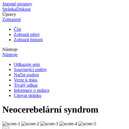
Jmenné prostory
Stránka
Diskuse
Úpravy
Zobrazení
Číst
Zobrazit zdroj
Zobrazit historii
Nástroje
Nástroje
Odkazuje sem
Související změny
Načíst soubor
Verze k tisku
Trvalý odkaz
Informace o stránce
Citovat stránku
Neocerebelární syndrom