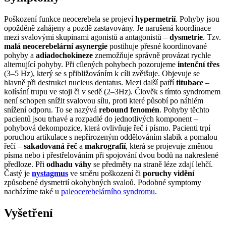
Poškození funkce neocerebela se projeví
hypermetrií
. Pohyby jsou
opožděně zahájeny a pozdě zastavovány. Je narušená koordinace
mezi svalovými skupinami agonistů a antagonistů –
dysmetrie
. Tzv.
malá neocerebelární asynergie
postihuje přesné koordinované
pohyby a
adiadochokineze
znemožňuje správně provázat rychle
alternující pohyby. Při cílených pohybech pozorujeme
intenční třes
(3–5 Hz), který se s přibližováním k cíli zvětšuje. Objevuje se
hlavně při destrukci nucleus dentatus. Mezi další patří
titubace
–
kolísání trupu ve stoji či v sedě (2–3Hz). Člověk s tímto syndromem
není schopen snížit svalovou sílu, proti které působí po náhlém
snížení odporu. To se nazývá
rebound fenomén
. Pohyby těchto
pacientů jsou trhavé a rozpadlé do jednotlivých komponent –
pohybová dekompozice, která ovlivňuje řeč i písmo. Pacienti trpí
poruchou artikulace s nepřirozeným oddělováním slabik a pomalou
řečí –
sakadovaná řeč
a
makrografií
, která se projevuje změnou
písma nebo i přestřelováním při spojování dvou bodů na nakreslené
předloze. Při
odhadu váhy
se předměty na straně léze zdají lehčí.
Častý je
nystagmus
ve směru poškození či
poruchy vidění
způsobené dysmetrií okohybných svaloů. Podobné symptomy
nacházíme také u
paleocerebelárního syndromu
.
Vyšetření