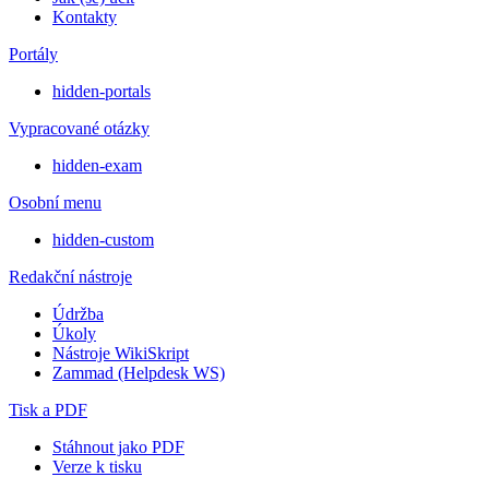
Kontakty
Portály
hidden-portals
Vypracované otázky
hidden-exam
Osobní menu
hidden-custom
Redakční nástroje
Údržba
Úkoly
Nástroje WikiSkript
Zammad (Helpdesk WS)
Tisk a PDF
Stáhnout jako PDF
Verze k tisku