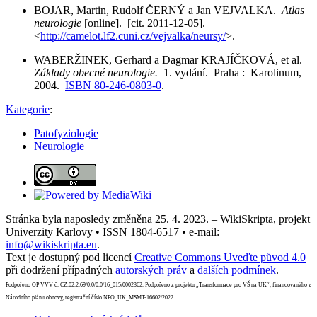
BOJAR, Martin, Rudolf ČERNÝ a Jan VEJVALKA.
Atlas
neurologie
[online]. [cit. 2011-12-05].
<
http://camelot.lf2.cuni.cz/vejvalka/neursy/
>.
WABERŽINEK, Gerhard a Dagmar KRAJÍČKOVÁ, et al.
Základy obecné neurologie.
1. vydání. Praha : Karolinum,
2004.
ISBN 80-246-0803-0
.
Kategorie
:
Patofyziologie
Neurologie
Stránka byla naposledy změněna 25. 4. 2023. – WikiSkripta, projekt
Univerzity Karlovy • ISSN 1804-6517 • e-mail:
info@wikiskripta.eu
.
Text je dostupný pod licencí
Creative Commons Uveďte původ 4.0
při dodržení případných
autorských práv
a
dalších podmínek
.
Podpořeno OP VVV č. CZ.02.2.69/0.0/0.0/16_015/0002362. Podpořeno z projektu „Transformace pro VŠ na UK“, financovaného z
Národního plánu obnovy, registrační číslo NPO_UK_MSMT-16602/2022.