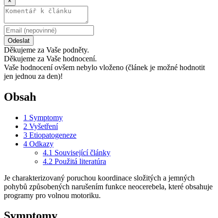
×
Odeslat
Děkujeme za Vaše podněty.
Děkujeme za Vaše hodnocení.
Vaše hodnocení ovšem nebylo vloženo (článek je možné hodnotit
jen jednou za den)!
Obsah
1
Symptomy
2
Vyšetření
3
Etiopatogeneze
4
Odkazy
4.1
Související články
4.2
Použitá literatúra
Je charakterizovaný poruchou koordinace složitých a jemných
pohybů způsobených narušením funkce neocerebela, které obsahuje
programy pro volnou motoriku.
Symptomy