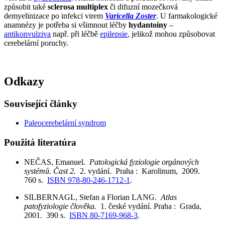
způsobit také
sclerosa multiplex
či difuzní mozečková
demyelinizace po infekci virem
Varicella Zoster
. U farmakologické
anamnézy je potřeba si všimnout léčby
hydantoiny
–
antikonvulziva
např. při léčbě
epilepsie
, jelikož mohou způsobovat
cerebelární poruchy.
Odkazy
Související články
Paleocerebelární syndrom
Použitá literatúra
NEČAS, Emanuel.
Patologická fyziologie orgánových
systémů. Čast 2.
2. vydání. Praha : Karolinum, 2009.
760 s.
ISBN 978-80-246-1712-1
.
SILBERNAGL, Stefan a Florian LANG.
Atlas
patofyziologie člověka.
1. české vydání. Praha : Grada,
2001. 390 s.
ISBN 80-7169-968-3
.