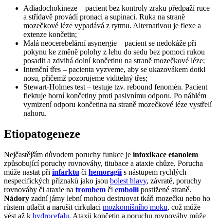
Adiadochokineze – pacient bez kontroly zraku předpaží ruce
a střídavě provádí pronaci a supinaci. Ruka na straně
mozečkové léze vypadává z rytmu. Alternativou je flexe a
extenze končetin;
Malá neocerebelární asynergie – pacient se nedokáže při
pokynu ke změně polohy z lehu do sedu bez pomoci rukou
posadit a zdvihá dolní končetinu na straně mozečkové léze;
Intenční třes – pacienta vyzveme, aby se ukazovákem dotkl
nosu, přičemž pozorujeme viditelný třes;
Stewart-Holmes test – testuje tzv. rebound fenomén. Pacient
flektuje horní končetiny proti pasivnímu odporu. Po náhlém
vymizení odporu končetina na straně mozečkové léze vystřelí
nahoru.
Etiopatogeneze
Nejčastějším důvodem poruchy funkce je
intoxikace etanolem
způsobující poruchy rovnováhy, titubace a ataxie chůze. Porucha
může nastat při
infarktu
či
hemoragii
s nástupem rychlých
nespecifických příznaků jako jsou
bolest hlavy
, závratě, poruchy
rovnováhy či ataxie na
trombem
či
embolií
postižené straně.
Nádory
zadní jámy lební mohou destruovat tkáň mozečku nebo ho
růstem utlačit a narušit cirkulaci
mozkomíšního moku
, což může
vést až k
hydrocefalu
. Ataxii končetin a poruchu rovnováhy může