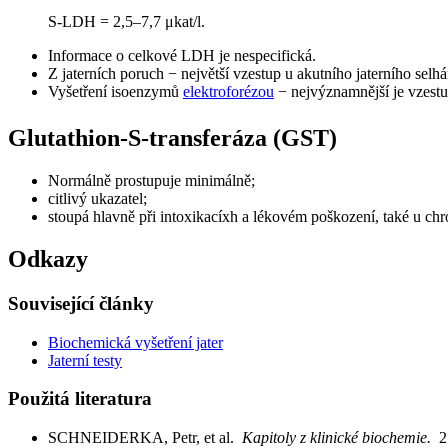
S-LDH = 2,5–7,7 μkat/l.
Informace o celkové LDH je nespecifická.
Z jaterních poruch − největší vzestup u akutního jaterního selhán
Vyšetření isoenzymů
elektroforézou
− nejvýznamnější je vzes
Glutathion-S-transferáza (GST)
Normálně prostupuje minimálně;
citlivý ukazatel;
stoupá hlavně při intoxikacíxh a lékovém poškození, také u chr
Odkazy
Související články
Biochemická vyšetření jater
Jaterní testy
Použitá literatura
SCHNEIDERKA, Petr, et al.
Kapitoly z klinické biochemie.
2