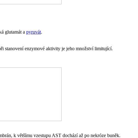
ká glutamát a
pyruvát
.
ři stanovení enzymové aktivity je jeho množství limitující.
 membrán, k většímu vzestupu AST dochází až po nekróze buněk.