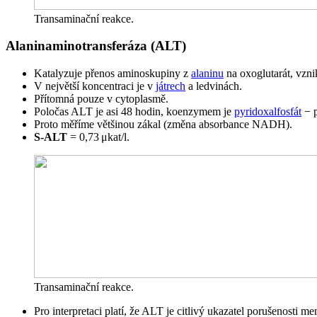
Transaminační reakce.
Alaninaminotransferáza (ALT)
Katalyzuje přenos aminoskupiny z
alaninu
na oxoglutarát, vzni
V největší koncentraci je v
játrech
a ledvinách.
Přítomná pouze v cytoplasmě.
Poločas ALT je asi 48 hodin, koenzymem je
pyridoxalfosfát
− p
Proto měříme většinou zákal (změna absorbance NADH).
S-ALT
= 0,73 μkat/l.
Transaminační reakce.
Pro interpretaci platí, že ALT je citlivý ukazatel porušenosti