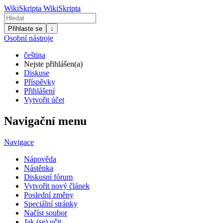
WikiSkripta
WikiSkripta
Přihlaste se
↓
Osobní nástroje
čeština
Nejste přihlášen(a)
Diskuse
Příspěvky
Přihlášení
Vytvořit účet
Navigační menu
Navigace
Nápověda
Nástěnka
Diskusní fórum
Vytvořit nový článek
Poslední změny
Speciální stránky
Načíst soubor
Jak (se) učit