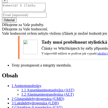
×
Odeslat
Děkujeme za Vaše podněty.
Děkujeme za Vaše hodnocení.
Vaše hodnocení ovšem nebylo vloženo (článek je možné hodnotit jen 
Tady musí proběhnout stylistická
Články ve WikiSkriptech by měly připomína
V nápovědě můžete se podívat jak vypadá
ideální 
Testy prostupnosti a integrity membrán.
Obsah
1
Aminotransferázy
1.1
Aspartátaminotrasferáza (AST)
1.2
Alaninaminotransferáza (ALT)
2
Glutamátdehydrogenáza (GMD)
3
Laktátdehydrogenáza (LDH)
4
Glutathion-S-transferáza (GST)