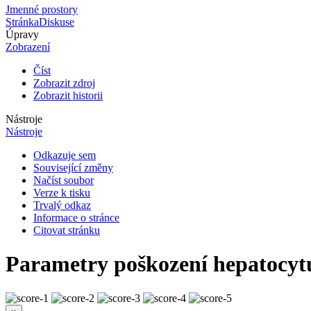
Jmenné prostory
Stránka
Diskuse
Úpravy
Zobrazení
Číst
Zobrazit zdroj
Zobrazit historii
Nástroje
Nástroje
Odkazuje sem
Související změny
Načíst soubor
Verze k tisku
Trvalý odkaz
Informace o stránce
Citovat stránku
Parametry poškození hepatocyt