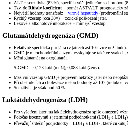
ALT − senzitivita (83 %), specifita vůči jedincům s chorobou 
Tzv. de
Ritisův koeficient
− poměr AST/ALT, prognosticky záva
Největší hodnoty transferáz −
virové hepatitidy
(prodromální st
Rychlý vzestup (cca 30×) − toxické poškození jater.
Lékové a alkoholové intoxikace − mírnější vzestup.
Glutamátdehydrogenáza (GMD)
Relativně specifická pro játra (v játrech asi 10× více než jinde).
GMD je mitochondriální enzym, vyskytuje se také ve svalech, 
Mění glutamát na oxoglutarát.
S-GMD = 0,123 kat/l (muži); 0,088 kat/l (ženy).
Masivní vzestup GMD je projevem nekrózy jater nebo neoplázi
Při obstrukcích a cholestáze rostou hodnoty až 10× (indukce 
Senzitivita je však pod 50 %.
Laktátdehydrogenáza (LDH)
Pro vyšetření jater má laktátdehydrogenáza spíše omezený význ
Poločas isoenzymů s jaterními podjednotkami (LDH
a LDH
5
4
Převažují srdeční podjednotky – LDH
a LDH
, které cirkulují
1
2