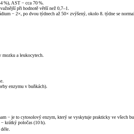
(84 %), AST − cca 70 %.
žnější při hodnotě větší než 0,7–1.
ádium − 2×, po dvou týdnech až 50× zvýšený, okolo 8. týdne se normali
v mozku a leukocytech.
e.
tvorby enzymu v buňkách).
am − je to cytosolový enzym, který se vyskytuje prakticky ve všech b
) − krátký poločas (10 h).
 déle.