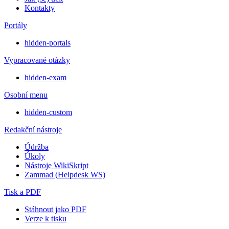
Kontakty
Portály
hidden-portals
Vypracované otázky
hidden-exam
Osobní menu
hidden-custom
Redakční nástroje
Údržba
Úkoly
Nástroje WikiSkript
Zammad (Helpdesk WS)
Tisk a PDF
Stáhnout jako PDF
Verze k tisku