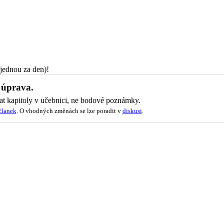
jednou za den)!
 úprava.
t kapitoly v učebnici, ne bodové poznámky.
članek
. O vhodných změnách se lze poradit v
diskusi
.