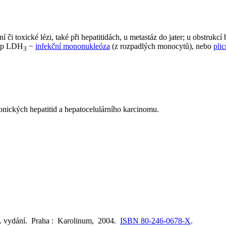
í či toxické lézi, také při hepatitidách, u metastáz do jater; u obstrukcí
tup LDH
−
infekční mononukleóza
(z rozpadlých monocytů), nebo
pli
3
onických hepatitid a hepatocelulárního karcinomu.
. vydání. Praha : Karolinum, 2004.
ISBN 80-246-0678-X
.