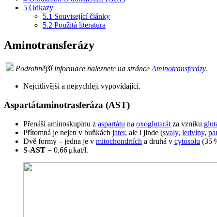
5
Odkazy
5.1
Související články
5.2
Použitá literatura
Aminotransferázy
Podrobnější informace naleznete na stránce
Aminotransferázy
.
Nejcitlivější a nejrychleji vypovídající.
Aspartátaminotrasferáza (AST)
Přenáší aminoskupinu z
aspartátu
na
oxoglutarát
za vzniku
glu
Přítomná je nejen v buňkách
jater
, ale i jinde (
svaly
,
ledviny
,
pa
Dvě formy – jedna je v
mitochondriích
a druhá v
cytosolu
(35 
S-AST
= 0,66 μkat/l.