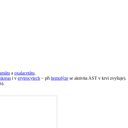
tamátu
a
oxalacetátu
.
nkreas
i v
erytrocytech
− při
hemolýze
se aktivita AST v krvi zvyšuje).
%).