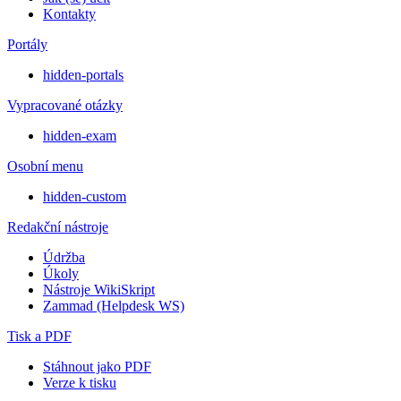
Kontakty
Portály
hidden-portals
Vypracované otázky
hidden-exam
Osobní menu
hidden-custom
Redakční nástroje
Údržba
Úkoly
Nástroje WikiSkript
Zammad (Helpdesk WS)
Tisk a PDF
Stáhnout jako PDF
Verze k tisku