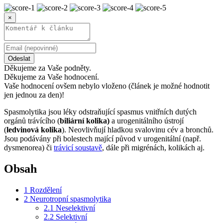
×
Odeslat
Děkujeme za Vaše podněty.
Děkujeme za Vaše hodnocení.
Vaše hodnocení ovšem nebylo vloženo (článek je možné hodnotit
jen jednou za den)!
Spasmolytika jsou léky odstraňující spasmus vnitřních dutých
orgánů trávícího (
biliární kolika)
a urogenitálního ústrojí
(
ledvinová kolika
). Neovlivňují hladkou svalovinu cév a bronchů.
Jsou podávány při bolestech mající původ v urogenitální (např.
dysmenorea) či
trávicí soustavě
, dále při migrénách, kolikách aj.
Obsah
1
Rozdělení
2
Neurotropní spasmolytika
2.1
Neselektivní
2.2
Selektivní