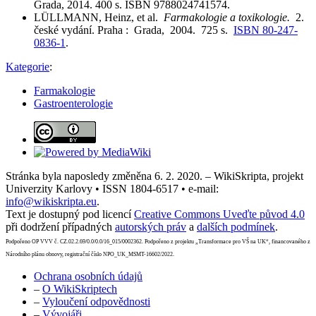
Grada, 2014. 400 s. ISBN 9788024741574.
LÜLLMANN, Heinz, et al.
Farmakologie a toxikologie.
2.
české vydání. Praha : Grada, 2004. 725 s.
ISBN 80-247-
0836-1
.
Kategorie
:
Farmakologie
Gastroenterologie
Stránka byla naposledy změněna 6. 2. 2020. – WikiSkripta, projekt
Univerzity Karlovy • ISSN 1804-6517 • e-mail:
info@wikiskripta.eu
.
Text je dostupný pod licencí
Creative Commons Uveďte původ 4.0
při dodržení případných
autorských práv
a
dalších podmínek
.
Podpořeno OP VVV č. CZ.02.2.69/0.0/0.0/16_015/0002362. Podpořeno z projektu „Transformace pro VŠ na UK“, financovaného z
Národního plánu obnovy, registrační číslo NPO_UK_MSMT-16602/2022.
Ochrana osobních údajů
–
O WikiSkriptech
–
Vyloučení odpovědnosti
–
Vývojáři