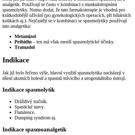
analgetik. Používají se často v kombinaci s muskulotropními
spasmolytiky. Nutno dodat, že tato farmakoterapie je vhodná pro
krátkodobější užívání (po gynekologických operacích, při biliárních
kolikách aj.). Nejčastěji se v kombinaci se spasmolytiky používají
tato analgetika:
Metamizol
Pethidin
– ten má však menší spasmolytické účinky.
Tramadol
Indikace
Jak již bylo řečeno výše, hlavní využití spasmolytika nacházejí v
tišení akutních bolestí a spasmů trávicího a urogenitálního ústrojí.
Indikace spasmolytik
Dráždivý tračník.
Spastické stavy.
Flatulence.
Dumping syndrom aj.
Indikace spasmoanalgetik