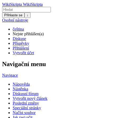
WikiSkripta
WikiSkripta
Přihlaste se
↓
Osobní nástroje
čeština
Nejste přihlášen(a)
Diskuse
Příspěvky
Přihlášení
Vytvořit účet
Navigační menu
Navigace
Nápověda
Nástěnka
Diskusní fórum
Vytvořit nový článek
Poslední změny
Speciální stránky
Načíst soubor
Jak (se) učit