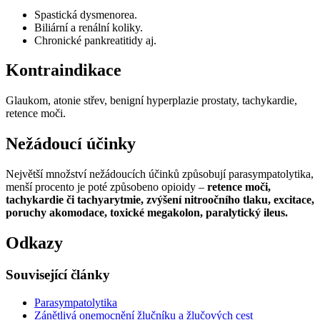
Spastická dysmenorea.
Biliární a renální koliky.
Chronické pankreatitidy aj.
Kontraindikace
Glaukom, atonie střev, benigní hyperplazie prostaty, tachykardie,
retence moči.
Nežádoucí účinky
Největší množství nežádoucích účinků způsobují parasympatolytika,
menší procento je poté způsobeno opioidy –
retence moči,
tachykardie či tachyarytmie, zvýšení nitroočního tlaku, excitace,
poruchy akomodace, toxické megakolon, paralytický ileus.
Odkazy
Související články
Parasympatolytika
Zánětlivá onemocnění žlučníku a žlučových cest