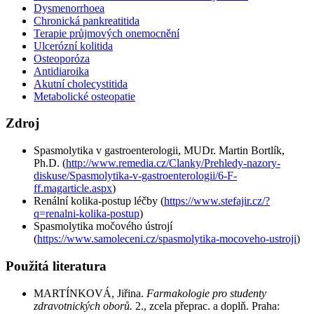
Dysmenorrhoea
Chronická pankreatitida
Terapie průjmových onemocnění
Ulcerózní kolitida
Osteoporóza
Antidiaroika
Akutní cholecystitida
Metabolické osteopatie
Zdroj
Spasmolytika v gastroenterologii, MUDr. Martin Bortlík,
Ph.D. (
http://www.remedia.cz/Clanky/Prehledy-nazory-
diskuse/Spasmolytika-v-gastroenterologii/6-F-
ff.magarticle.aspx
)
Renální kolika-postup léčby (
https://www.stefajir.cz/?
q=renalni-kolika-postup
)
Spasmolytika močového ústrojí
(
https://www.samoleceni.cz/spasmolytika-mocoveho-ustroji
)
Použitá literatura
MARTÍNKOVÁ, Jiřina.
Farmakologie pro studenty
zdravotnických oborů.
2., zcela přeprac. a doplň. Praha: