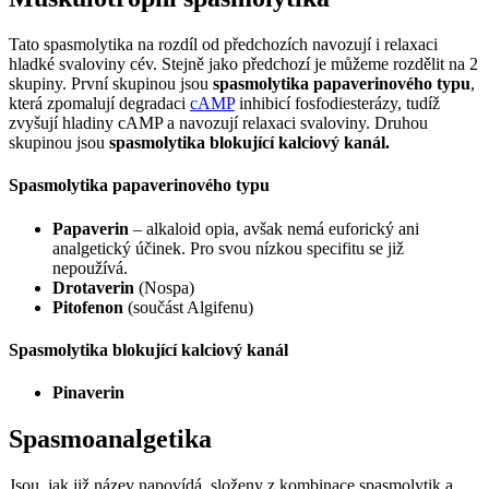
Tato spasmolytika na rozdíl od předchozích navozují i relaxaci
hladké svaloviny cév. Stejně jako předchozí je můžeme rozdělit na 2
skupiny. První skupinou jsou
spasmolytika papaverinového typu
,
která zpomalují degradaci
cAMP
inhibicí fosfodiesterázy, tudíž
zvyšují hladiny cAMP a navozují relaxaci svaloviny. Druhou
skupinou jsou
spasmolytika blokující kalciový kanál.
Spasmolytika papaverinového typu
Papaverin
– alkaloid opia, avšak nemá euforický ani
analgetický účinek. Pro svou nízkou specifitu se již
nepoužívá.
Drotaverin
(Nospa)
Pitofenon
(součást Algifenu)
Spasmolytika blokující kalciový kanál
Pinaverin
Spasmoanalgetika
Jsou, jak již název napovídá, složeny z kombinace spasmolytik a