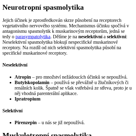
Neurotropní spasmolytika
Jejich účinek je zprostředkován skrze působení na receptorech
vegetativního nervového systému. Mechanismus účinku spočívá v
antagonismu spasmolytik k muskarinovým receptorům, jedná se
tedy o
parasympatolytika
. Dělíme je na
neselektivní
a
selektivní
:
Neselektivní spasmolytika blokují nespecifické muskarinové
receptory. Na rozdíl od nich selektivní spasmolytika působí na
specifické muskarinové receptory.
Neselektivní
Atropin
– pro množství nežádoucích účinků se nepoužívá.
Butylskopolamin
– používá se převážně u žlučníkových či
renálních kolik. Špatně se však vstřebává ze střeva, proto je u
něj vhodná parenterální aplikace.
Ipratropium
Selektivní
Pirenzepin
– u nás se již nepoužívá.
Muskulotropní spasmolytika