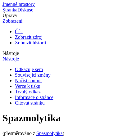
Jmenné prostory
Stránka
Diskuse
Úpravy
Zobrazení
Číst
Zobrazit zdroj
Zobrazit historii
Nástroje
Nástroje
Odkazuje sem
Související změny
Načíst soubor
Verze k tisku
Trvalý odkaz
Informace o stránce
Citovat stránku
Spazmolytika
(přesměrováno z
Spasmolytika
)