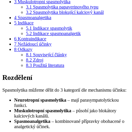
3
Muskulotropní spasmolytika
3.1
Spasmolytika papaverinového typu
3.2
Spasmolytika blokující kalciový kanál
4
Spasmoanalgetika
5
Indikace
5.1
Indikace spasmolytik
5.2
Indikace spasmoanalgetik
6
Kontraindikace
7
Nežádoucí účinky
8
Odkazy
8.1
Související články
8.2
Zdroj
8.3
Použitá literatura
Rozdělení
Spasmolytika můžeme dělit do 3 kategorií dle mechanismu účinku:
Neurotropní spasmolytika
– mají parasympatolytickou
funkci.
Muskulotropní spasmolytika
– působí jako blokátory
kalciových kanálů.
Spasmoanalgetika
– kombinované přípravky obohacené o
analgetický účinek.