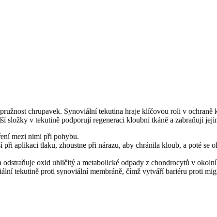
 pružnost chrupavek. Synoviální tekutina hraje klíčovou roli v ochraně
další složky v tekutině podporují regeneraci kloubní tkáně a zabraňují je
ření mezi nimi při pohybu.
í při aplikaci tlaku, zhoustne při nárazu, aby chránila kloub, a poté se
 odstraňuje oxid uhličitý a metabolické odpady z chondrocytů v okoln
ální tekutině proti synoviální membráně, čímž vytváří bariéru proti mig