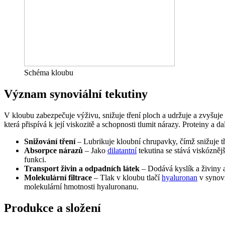
Schéma kloubu
Význam synoviální tekutiny
V kloubu zabezpečuje výživu, snižuje tření ploch a udržuje a zvyšuje
která přispívá k její viskozitě a schopnosti tlumit nárazy. Proteiny a 
Snižování tření
– Lubrikuje kloubní chrupavky, čímž snižuje t
Absorpce nárazů
– Jako
dilatantní
tekutina se stává viskóznějš
funkci.
Transport živin a odpadních látek
– Dodává kyslík a živiny a
Molekulární filtrace
– Tlak v kloubu tlačí
hyaluronan
v synovi
molekulární hmotnosti hyaluronanu.
Produkce a složení