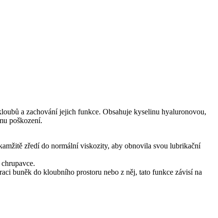
 kloubů a zachování jejich funkce. Obsahuje kyselinu hyaluronovou,
jímu poškození.
 okamžitě zředí do normální viskozity, aby obnovila svou lubrikační
í chrupavce.
raci buněk do kloubního prostoru nebo z něj, tato funkce závisí na