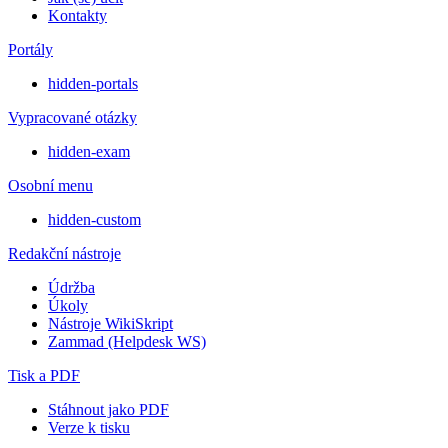
Kontakty
Portály
hidden-portals
Vypracované otázky
hidden-exam
Osobní menu
hidden-custom
Redakční nástroje
Údržba
Úkoly
Nástroje WikiSkript
Zammad (Helpdesk WS)
Tisk a PDF
Stáhnout jako PDF
Verze k tisku