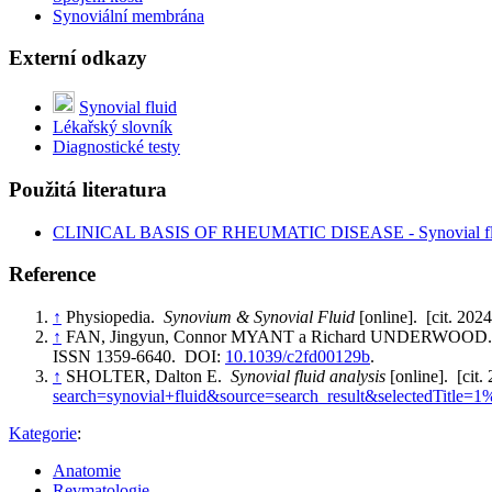
Synoviální membrána
Externí odkazy
Synovial fluid
Lékařský slovník
Diagnostické testy
Použitá literatura
CLINICAL BASIS OF RHEUMATIC DISEASE - Synovial flui
Reference
↑
Physiopedia.
Synovium & Synovial Fluid
[online]. [cit. 202
↑
FAN, Jingyun, Connor MYANT a Richard UNDERWOOD. Synovial 
ISSN 1359-6640. DOI:
10.1039/c2fd00129b
.
↑
SHOLTER, Dalton E.
Synovial fluid analysis
[online]. [cit.
search=synovial+fluid&source=search_result&selectedTitle
Kategorie
:
Anatomie
Revmatologie