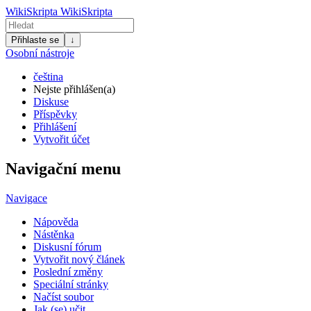
WikiSkripta
WikiSkripta
Přihlaste se
↓
Osobní nástroje
čeština
Nejste přihlášen(a)
Diskuse
Příspěvky
Přihlášení
Vytvořit účet
Navigační menu
Navigace
Nápověda
Nástěnka
Diskusní fórum
Vytvořit nový článek
Poslední změny
Speciální stránky
Načíst soubor
Jak (se) učit