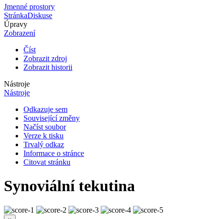
Jmenné prostory
Stránka
Diskuse
Úpravy
Zobrazení
Číst
Zobrazit zdroj
Zobrazit historii
Nástroje
Nástroje
Odkazuje sem
Související změny
Načíst soubor
Verze k tisku
Trvalý odkaz
Informace o stránce
Citovat stránku
Synoviální tekutina