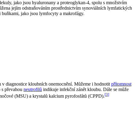
olekuly, jako jsou hyaluronany a proteoglykan-4, spolu s množstvím
vážena jejím odstraňováním prostřednictvím synoviálních lymfatických
i buňkami, jako jsou lymfocyty a makrofágy.
ojem v diagnostice kloubních onemocnění. Můžeme i hodnotit
přítomnost
r) s převahou
neutrofilů
indikuje infekční zánět kloubu. Dále se může
[
3
]
y močové (MSU) a krystalů kalcium pyrofosfátů (CPPD).