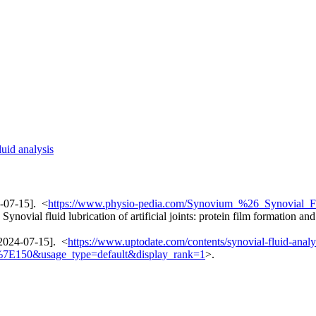
d analysis
4-07-15]. <
https://www.physio-pedia.com/Synovium_%26_Synovial_F
fluid lubrication of artificial joints: protein film formation and
 2024-07-15]. <
https://www.uptodate.com/contents/synovial-fluid-analy
=1%7E150&usage_type=default&display_rank=1
>.