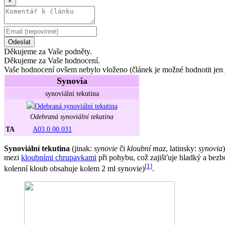
×
Odeslat
Děkujeme za Vaše podněty.
Děkujeme za Vaše hodnocení.
Vaše hodnocení ovšem nebylo vloženo (článek je možné hodnotit jen 
Synovia
synoviální tekutina
Odebraná synoviální tekutina
TA
A03.0.00.031
Synoviální tekutina
(jinak:
synovie
či
kloubní maz
, latinsky:
synovia
mezi
kloubními chrupavkami
při pohybu, což zajišťuje hladký a bezb
[
1
]
kolenní kloub obsahuje kolem 2 ml synovie)
.