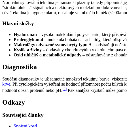
Normální synoviální tekutina je transudát plazmy (a tedy připomíná j
"strukturálních," signálních a efektorových molekul produkovaných
cév. Tekutina je hypocelulární, obsahuje velmi málo buněk (<200/mm
Hlavní složky
Hyaluronan
– vysokomolekulární polysacharid, který přispívá k
Proteoglykan-4
– molekula bohatá na sacharidy, která přispív
Makrofágy odvozené synoviocyty typu A
– odstraňují nečisto
Kyslík a živiny
– dodávány chondrocytům v okolní chrupavce
Oxid uhličitý a metabolické odpady
– odstraňovány z chondr
Diagnostika
Součástí diagnostiky je už samotné množství tekutiny, barva, viskozi
krve
. Při cytologickém vyšetření se hodnotí přítomnost počtu bílých 
[
2
]
hodnotit obsah proteinů nebo pH.
Pak analýza krystalů může pomoc
Odkazy
Související články
Spojení kostí