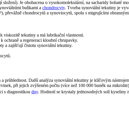
ejí složení). Je obohacena o vysokomolekulární, na sacharidy bohaté m
 synoviálními buňkami a
chondrocyty
. Tvorba synoviální tekutiny je vy
³), převážně chondrocytů a synoviocytů, spolu s migrujícími obranným
 viskozitě tekutiny a má lubrikační vlastnosti.
á k ochraně a regeneraci kloubní chrupavky.
ty a zajišťují čistotu synoviální tekutiny.
.
ocytů.
ta a průhlednost. Další analýza synoviální tekutiny je klíčovým nástr
krvinek, při jejich zvýšeném počtu (více než 100 000 buněk na mikrolit
i s diagnostikou
dny
. Hodnotí se krystaly jednosodných solí kyselin